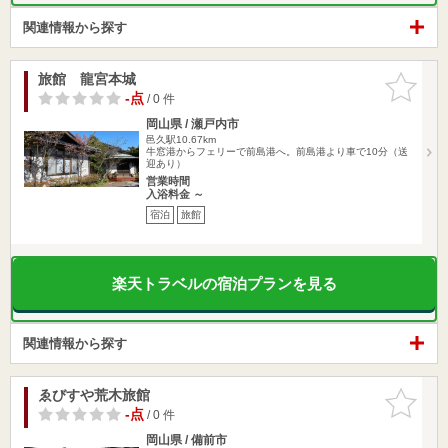
関連情報から探す
旅館 龍宮本城
お気に入
りに追加
-点
/ 0 件
岡山県 / 瀬戸内市
邑久駅10.67km
牛窓港からフェリーで前島港へ。前島港より車で10分（送
迎あり）
営業時間
入浴料金 ～
宿泊
旅館
楽天トラベルの宿泊プランを見る
関連情報から探す
ゑびすや荒木旅館
お気に入
りに追加
-点
/ 0 件
岡山県 / 備前市