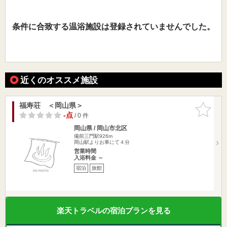
条件に合致する温浴施設は登録されていませんでした。
近くのオススメ施設
福寿荘 ＜岡山県＞
お気に入
りに追加
-点
/ 0 件
岡山県 / 岡山市北区
備前三門駅926m
岡山駅よりお車にて４分
営業時間
入浴料金 ～
宿泊
旅館
楽天トラベルの宿泊プランを見る