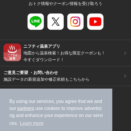
おトク情報やクーポン情報を受け取ろう
ニフティ温泉アプリ
地図から温泉検索！お得な限定クーポンも！
今すぐダウンロード！
ご意見ご要望 ・お問い合わせ
施設データの新規追加や修正依頼もこちらから
スマートフォン
/
PC
加盟店募集（資料請求）
広告出稿のご案内
By using our services, you agree that we and
our
partners
use cookies to improve advertisi
利用規約
ライフスタイルMEMBERS+規約
ng and enhance your experience on our servi
特定商取引法に基づく表記
ヘルプ
採用情報
ces.
Learn more
運営会社
個人情報保護ポリシー