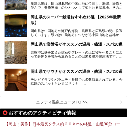
奥津温泉は、岡山県北部の中国山地に位置し、湯郷、湯原と
並んで「美作三湯」のひとつとして知られる温泉地。その泉
質は美人の湯として知られ、肌がスベスベになると評判で
す。
岡山県のスーパー銭湯おすすめ15選 【2025年最新
版】
この記事では、奥津温泉で宿泊におすすめの宿、観光スポッ
ト、そして日帰り温泉施設を詳しくご紹介！奥津温泉の魅力
岡山県は中国地方の瀬戸内海側、兵庫県と広島県の間に位置
を存分に味わい、癒しの旅を楽しんでくださいね。
しています。県内は山陰地方につながる中国山地と盆地から
成る北部、吉備高原など丘陵地帯が広がる中部、おだやかな
海に多数の島々が浮かぶ瀬戸内海に面した南部に分けられま
岡山県で岩盤浴がオススメの温泉・銭湯・スパ10選
す。年間を通じて降水量が少ない「晴れの国」で、モモやブ
ドウなど果物の栽培が盛んなうえ、その品質の高さは全国的
岩盤浴は熱を加えた鉱石やプレートの上に寝そべることによ
にも有名です。
って身体をを芯から温めることの出来る温浴健康法です。じ
んわりと身体の内部を温めて発汗を促すことでリラックス効
そんな岡山県には、山間部の自然を味わえる温泉から街中の
果だけではなく、代謝が高まり健康や美容にも良い影響が期
気軽に行ける入浴施設まで、さまざまなスーパー銭湯があり
待できます。今回はそんな岩盤浴にこだわった岡山県内のオ
ます。ここでは、岡山県で評判のスーパー銭湯をご紹介しま
岡山県でサウナがオススメの温泉・銭湯・スパ10選
ススメ温泉・銭湯・スパ10ヶ所を紹介させていただきま
しょう。
す。
テレビドラマやバラエティ番組でも多数特集されている、今
話題のスポットといえばサウナ！
「サ活」や「サ道」などという言葉も使われるほど、幅広い
年齢層から人気を集めています。
今回は、岡山県でサウナがおすすめの温泉や銭湯、スパを厳
選してご紹介！
ニフティ温泉ニュースTOPへ
血流が良くなるだけでなく美容効果やリラックス効果も期待
できるサウナで、内側から健康的な体を目指しましょう。
おすすめのアクティビティ情報
【岡山・美作】日本最長クラス約２０ｋｍの林道・山道90分コー