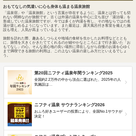
おもてなしの気遣いに心も身体も温まる温泉旅館
「温泉宿」や「温泉旅館」という言葉が存在するように、温泉とは切っても切
れない間柄なのが旅館です。古くは外湯の温泉を中心に立ち並び「湯治場」を
形成していた温泉旅館ですが、今では多くが内湯を有し、その地ならではの名
湯が楽しめるようになっています。また最近は、露天風呂付き客室を備えた施
設も増え、人気が高まっているようです。
旅館を訪れた際、趣あるしつらえや地域の食材を生かしたお料理などととも
に、旅情を大きくかきたててくれるのが細やかなところにまで行き届いた「お
もてなし」の心。そんな居心地の良い場所に滞在しながら自慢のお湯を心ゆく
まで満喫できる旅館の利用は、この上ない温泉の楽しみ方だといえるでしょ
う。
第20回ニフティ温泉年間ランキング2025
全国約2.2万件の中から頂点に選ばれた、2025年の人
気施設は…
ニフティ温泉 サウナランキング2026
おふろ好きユーザーの投票により、全国No.1サウナが
決定！