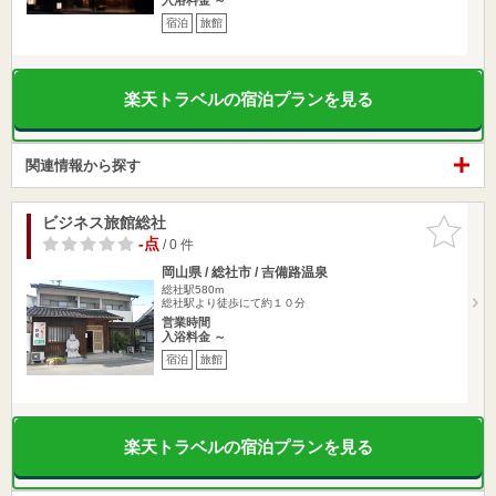
宿泊
旅館
楽天トラベルの宿泊プランを見る
関連情報から探す
ビジネス旅館総社
お気に入
りに追加
-点
/ 0 件
岡山県 / 総社市 / 吉備路温泉
総社駅580m
総社駅より徒歩にて約１０分
営業時間
入浴料金 ～
宿泊
旅館
楽天トラベルの宿泊プランを見る