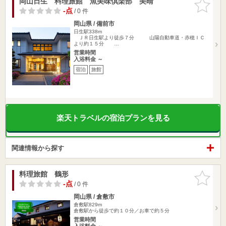
岡山日生 料理旅館 魚美味倶楽部 美晴
お気に入
りに追加
-点
/ 0 件
岡山県 / 備前市
日生駅338m
ＪＲ日生駅より徒歩７分 山陽自動車道・赤穂ＩＣ
より約１５分 …
営業時間
入浴料金 ～
宿泊
旅館
楽天トラベルの宿泊プランを見る
関連情報から探す
料理旅館 鶴形
お気に入
りに追加
-点
/ 0 件
岡山県 / 倉敷市
倉敷駅829m
倉敷駅から徒歩で約１０分／お車で約５分
営業時間
入浴料金 ～