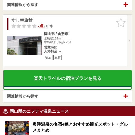
関連情報から探す
すし幸旅館
お気に入
りに追加
-点
/ 0 件
岡山県 / 倉敷市
水島駅127m
水島駅より徒歩２分
営業時間
入浴料金 ～
宿泊
旅館
楽天トラベルの宿泊プランを見る
関連情報から探す
岡山県のニフティ温泉ニュース
奥津温泉の名宿4選とおすすめ観光スポット・グル
メまとめ