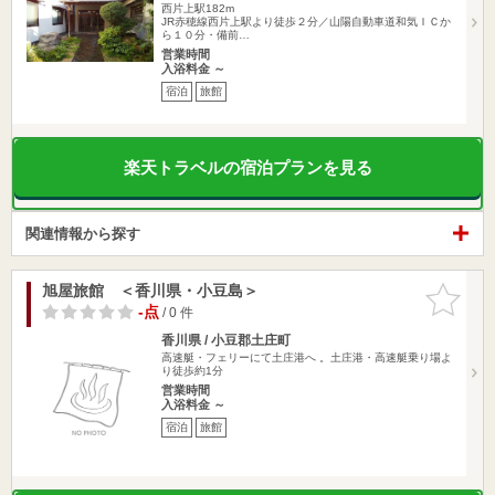
西片上駅182m
JR赤穂線西片上駅より徒歩２分／山陽自動車道和気ＩＣか
ら１０分・備前…
営業時間
入浴料金 ～
宿泊
旅館
楽天トラベルの宿泊プランを見る
関連情報から探す
旭屋旅館 ＜香川県・小豆島＞
お気に入
りに追加
-点
/ 0 件
香川県 / 小豆郡土庄町
高速艇・フェリーにて土庄港へ 。土庄港・高速艇乗り場よ
り徒歩約1分
営業時間
入浴料金 ～
宿泊
旅館