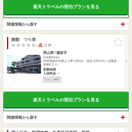
楽天トラベルの宿泊プランを見る
関連情報から探す
旅館 つり幸
お気に入
りに追加
-点
/ 0 件
岡山県 / 備前市
日生駅693m
JR赤穂線日生駅より車で約3分・徒歩で約20分／山陽道・
赤穂ICより…
営業時間
入浴料金 ～
宿泊
旅館
楽天トラベルの宿泊プランを見る
関連情報から探す