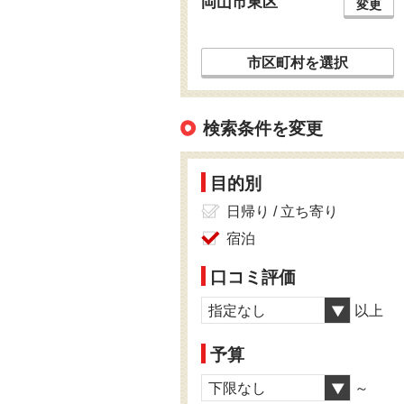
岡山市東区
変更
市区町村を選択
検索条件を変更
目的別
日帰り / 立ち寄り
宿泊
口コミ評価
指定なし
以上
予算
下限なし
～