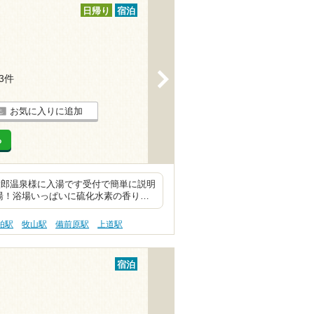
日帰り
宿泊
>
13件
お気に入りに追加
る
太郎温泉様に入湯です受付で簡単に説明
湯！浴場いっぱいに硫化水素の香り…
柏駅
牧山駅
備前原駅
上道駅
宿泊