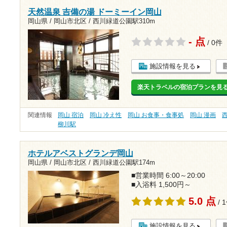
天然温泉 吉備の湯 ドーミーイン岡山
岡山県 / 岡山市北区 /
西川緑道公園駅310m
- 点
/ 0件
施設情報を見る
楽天トラベルの宿泊プランを見
関連情報
岡山 宿泊
岡山 冷え性
岡山 お食事・食事処
岡山 漫画
柳川駅
ホテルアベストグランデ岡山
岡山県 / 岡山市北区 /
西川緑道公園駅174m
■営業時間 6:00～20:00
■入浴料 1,500円～
5.0 点
/ 
施設情報を見る