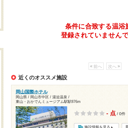
条件に合致する温浴
登録されていません
前へ
次へ
近くのオススメ施設
岡山国際ホテル
岡山県 / 岡山市中区 / 湯迫温泉 /
東山・おかでんミュージアム駅駅876m
- 点
/ 0件
施設情報を見る