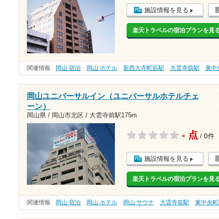
施設情報を見る
楽天トラベルの宿泊プランを見
関連情報
岡山 宿泊
岡山 ホテル
新西大寺町筋駅
大雲寺前駅
東中
岡山ユニバーサルイン（ユニバーサルホテルチェ
ーン）
岡山県 / 岡山市北区 /
大雲寺前駅175m
- 点
/ 0件
施設情報を見る
楽天トラベルの宿泊プランを見
関連情報
岡山 宿泊
岡山 ホテル
岡山 サウナ
大雲寺前駅
東中央町