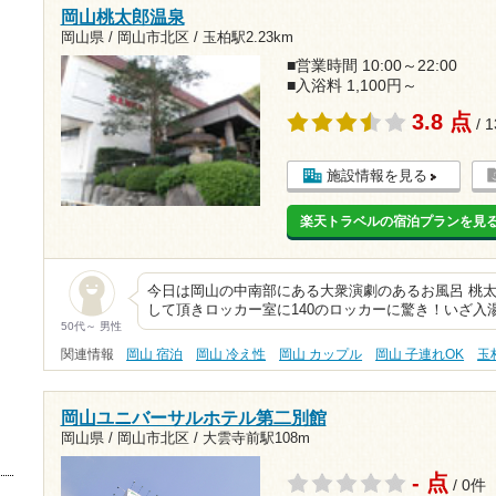
岡山桃太郎温泉
岡山県 / 岡山市北区 /
玉柏駅2.23km
■営業時間 10:00～22:00
■入浴料 1,100円～
3.8 点
/ 
施設情報を見る
楽天トラベルの宿泊プランを見
今日は岡山の中南部にある大衆演劇のあるお風呂 桃
して頂きロッカー室に140のロッカーに驚き！いざ入
50代～ 男性
関連情報
岡山 宿泊
岡山 冷え性
岡山 カップル
岡山 子連れOK
玉
岡山ユニバーサルホテル第二別館
岡山県 / 岡山市北区 /
大雲寺前駅108m
- 点
/ 0件