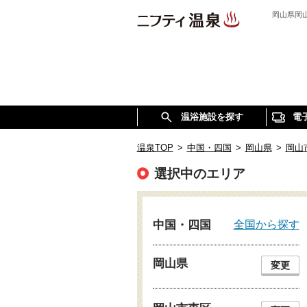
岡山県岡
温浴施設を探す
電
温泉TOP
>
中国・四国
>
岡山県
>
岡山
選択中のエリア
全国から探す
中国・四国
岡山県
変更