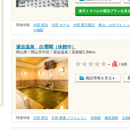
楽天トラベルの宿泊プランを見
関連情報
大田 宿泊
大田 ホテル
大田 露天風呂
東山・おかでんミュ
小橋駅
湯迫温泉 白雲閣（休館中）
岡山県 / 岡山市中区 / 湯迫温泉 /
高島駅1.84km
- 点
/ 0件
施設情報を見る
関連情報
大田 宿泊
大田 痛風（つうふう）
高島駅
備前原駅
玉柏