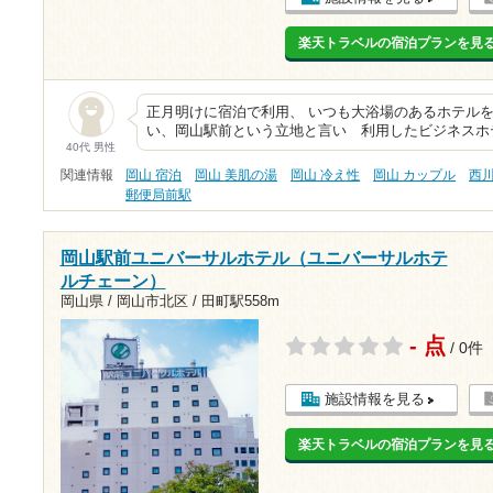
楽天トラベルの宿泊プランを見
正月明けに宿泊で利用、 いつも大浴場のあるホテル
い、岡山駅前という立地と言い 利用したビジネスホ
40代 男性
関連情報
岡山 宿泊
岡山 美肌の湯
岡山 冷え性
岡山 カップル
西
郵便局前駅
岡山駅前ユニバーサルホテル（ユニバーサルホテ
ルチェーン）
岡山県 / 岡山市北区 /
田町駅558m
- 点
/ 0件
施設情報を見る
楽天トラベルの宿泊プランを見