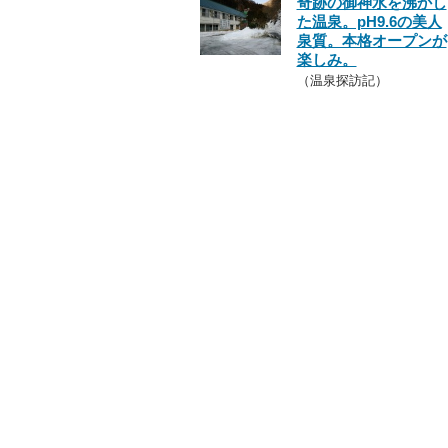
奇跡の御神水を沸かし
た温泉。pH9.6の美人
泉質。本格オープンが
楽しみ。
（温泉探訪記）