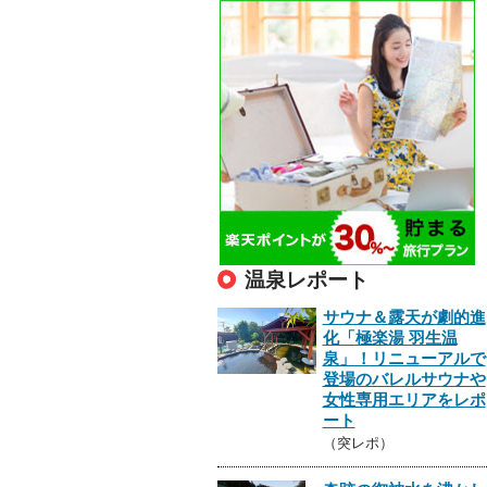
温泉レポート
サウナ＆露天が劇的進
化「極楽湯 羽生温
泉」！リニューアルで
登場のバレルサウナや
女性専用エリアをレポ
ート
（突レポ）