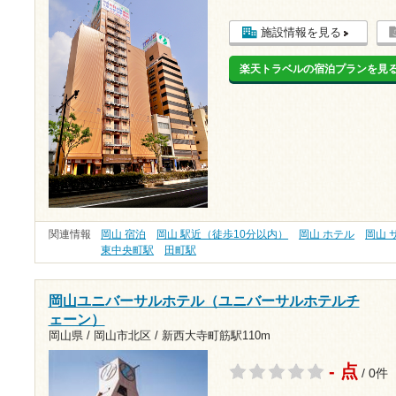
施設情報を見る
楽天トラベルの宿泊プランを見
関連情報
岡山 宿泊
岡山 駅近（徒歩10分以内）
岡山 ホテル
岡山 
東中央町駅
田町駅
岡山ユニバーサルホテル（ユニバーサルホテルチ
ェーン）
岡山県 / 岡山市北区 /
新西大寺町筋駅110m
- 点
/ 0件