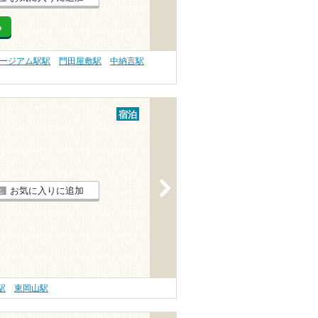
る
ージアム駅駅
門田屋敷駅
中納言駅
宿泊
>
お気に入りに追加
駅
東岡山駅