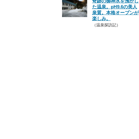
奇跡の御神水を沸かし
た温泉。pH9.6の美人
泉質。本格オープンが
楽しみ。
（温泉探訪記）