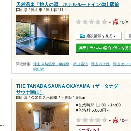
天然温泉「旅人の湯」ホテルルートイン津山駅前
岡山県 / 津山市 /
津山駅211m
- 点
/ 0件
施設情報を見る
楽天トラベルの宿泊プランを見
関連情報
津山 単純温泉・単純泉
津山 宿泊
津山 冷え性
津山 カッ
院庄駅
THE TANADA SAUNA OKAYAMA（ザ・タナダ
サウナ岡山）
岡山県 / 久米郡久米南町 /
弓削駅4.64km
■営業時間 11:00～14:00
■入浴料 6,000円～
- 点
/ 0件
クーポンあり