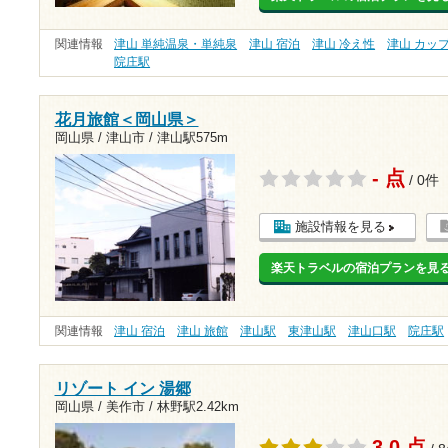
関連情報
津山 単純温泉・単純泉
津山 宿泊
津山 冷え性
津山 カッ
院庄駅
花月旅館＜岡山県＞
岡山県 / 津山市 /
津山駅575m
- 点
/ 0件
施設情報を見る
楽天トラベルの宿泊プランを見
関連情報
津山 宿泊
津山 旅館
津山駅
東津山駅
津山口駅
院庄駅
リゾート イン 湯郷
岡山県 / 美作市 /
林野駅2.42km
3.0 点