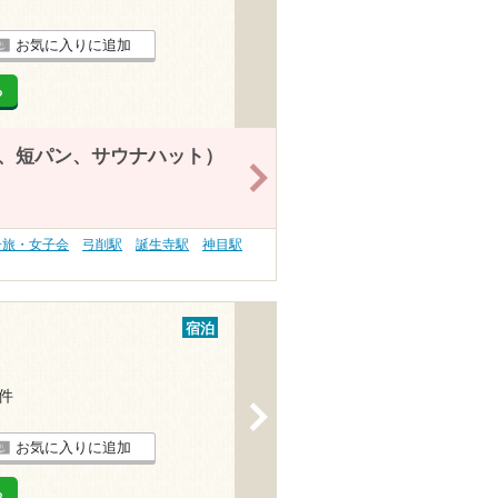
お気に入りに追加
る
、短パン、サウナハット）
>
子旅・女子会
弓削駅
誕生寺駅
神目駅
宿泊
1件
>
お気に入りに追加
る