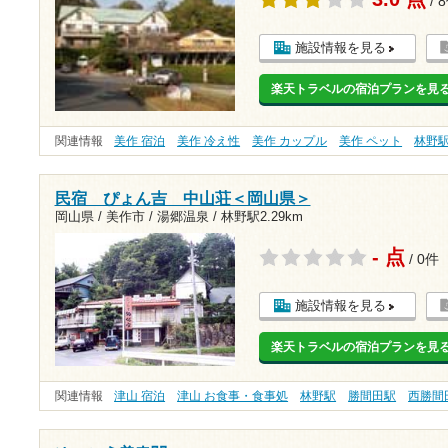
/ 
施設情報を見る
楽天トラベルの宿泊プランを見
関連情報
美作 宿泊
美作 冷え性
美作 カップル
美作 ペット
林野
民宿 ぴょん吉 中山荘＜岡山県＞
岡山県 / 美作市 / 湯郷温泉 /
林野駅2.29km
- 点
/ 0件
施設情報を見る
楽天トラベルの宿泊プランを見
関連情報
津山 宿泊
津山 お食事・食事処
林野駅
勝間田駅
西勝間