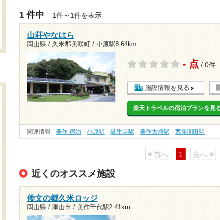
1 件中
1件～1件を表示
山荘やなはら
岡山県 / 久米郡美咲町 /
小原駅8.64km
- 点
/ 0件
施設情報を見る
楽天トラベルの宿泊プランを見
関連情報
美作 宿泊
小原駅
誕生寺駅
美作大崎駅
西勝間田駅
前へ
1
次へ
近くのオススメ施設
倭文の郷久米ロッジ
岡山県 / 津山市 /
美作千代駅2.41km