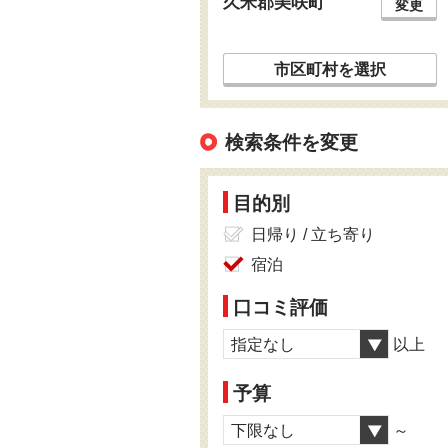
久米郡美咲町
変更
市区町村を選択
検索条件を変更
目的別
日帰り / 立ち寄り
宿泊
口コミ評価
指定なし
以上
予算
下限なし
～