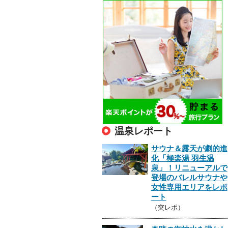
温泉レポート
サウナ＆露天が劇的進
化「極楽湯 羽生温
泉」！リニューアルで
登場のバレルサウナや
女性専用エリアをレポ
ート
（突レポ）