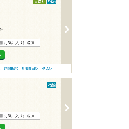
日帰り
宿泊
>
7件
お気に入りに追加
る
駅
勝間田駅
西勝間田駅
楢原駅
宿泊
>
お気に入りに追加
る