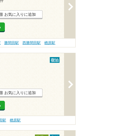
8件
>
お気に入りに追加
る
駅
勝間田駅
西勝間田駅
楢原駅
宿泊
>
お気に入りに追加
る
田駅
楢原駅