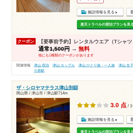
施設情報を見る
楽天トラベルの宿泊プランを見
【要事前予約】レンタルウエア（Tシャツ
クーポン
通常
1,500円
→
無料
他にも1種類のクーポンがあります
関連情報
津山 宿泊
津山 カップル
津山 ひとり旅・一人旅
津山 女
小原駅
ザ・シロヤマテラス津山別邸
岡山県 / 津山市 /
津山駅714m
3.0 点
/ 
施設情報を見る
楽天トラベルの宿泊プランを見