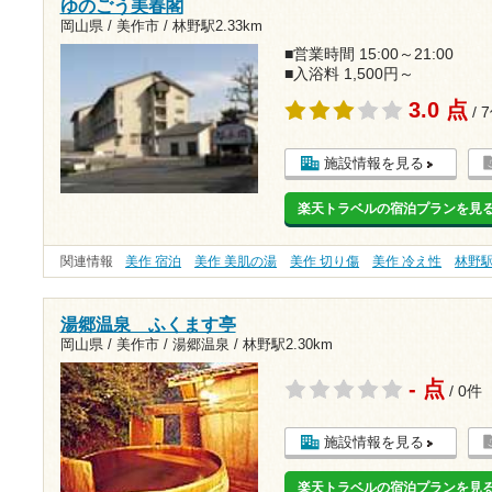
ゆのごう美春閣
岡山県 / 美作市 /
林野駅2.33km
■営業時間 15:00～21:00
■入浴料 1,500円～
3.0 点
/ 
施設情報を見る
楽天トラベルの宿泊プランを見
関連情報
美作 宿泊
美作 美肌の湯
美作 切り傷
美作 冷え性
林野
湯郷温泉 ふくます亭
岡山県 / 美作市 / 湯郷温泉 /
林野駅2.30km
- 点
/ 0件
施設情報を見る
楽天トラベルの宿泊プランを見