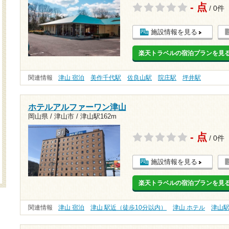
- 点
/ 0件
施設情報を見る
楽天トラベルの宿泊プランを見
関連情報
津山 宿泊
美作千代駅
佐良山駅
院庄駅
坪井駅
ホテルアルファーワン津山
岡山県 / 津山市 /
津山駅162m
- 点
/ 0件
施設情報を見る
楽天トラベルの宿泊プランを見
関連情報
津山 宿泊
津山 駅近（徒歩10分以内）
津山 ホテル
津山