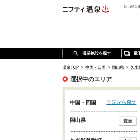
岡山県久
温浴施設を探す
電
温泉TOP
>
中国・四国
>
岡山県
>
久米
選択中のエリア
全国から探す
中国・四国
岡山県
変更