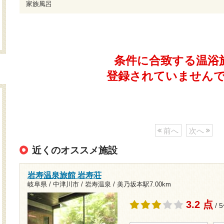
家族風呂
条件に合致する温浴
登録されていません
前へ
次へ
近くのオススメ施設
岩寿温泉旅館 岩寿荘
岐阜県 / 中津川市 / 岩寿温泉 /
美乃坂本駅7.00km
3.2 点
/ 