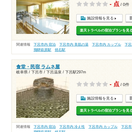
- 点
/ 0件
施設情報を見る
楽天トラベルの宿泊プランを見
関連情報
下呂市内 宿泊
下呂市内 美肌の湯
下呂市内 カップル
下呂
飛騨萩原駅
焼石駅
食堂・民宿 ラムネ屋
岐阜県 / 下呂市 / 下呂温泉 /
下呂駅297m
- 点
/ 0件
施設情報を見る
楽天トラベルの宿泊プランを見
関連情報
下呂市内 宿泊
下呂市内 冷え性
下呂市内 カップル
下呂市