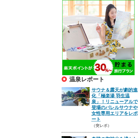
温泉レポート
サウナ＆露天が劇的進
化「極楽湯 羽生温
泉」！リニューアルで
登場のバレルサウナや
女性専用エリアをレポ
ート
（突レポ）