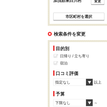
加茂郡東白川村
変更
市区町村を選択
検索条件を変更
目的別
日帰り / 立ち寄り
宿泊
口コミ評価
指定なし
以上
予算
下限なし
～