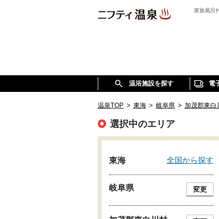
家族風呂
温浴施設を探す
電
温泉TOP
>
東海
>
岐阜県
>
加茂郡東白
選択中のエリア
全国から探す
東海
岐阜県
変更