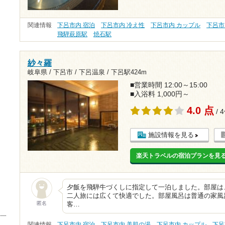
関連情報
下呂市内 宿泊
下呂市内 冷え性
下呂市内 カップル
下呂市
飛騨萩原駅
焼石駅
紗々羅
岐阜県 / 下呂市 / 下呂温泉 /
下呂駅424m
■営業時間 12:00～15:00
■入浴料 1,000円～
4.0 点
/ 
施設情報を見る
楽天トラベルの宿泊プランを見
夕飯を飛騨牛づくしに指定して一泊しました。部屋は
二人旅には広くて快適でした。部屋風呂は普通の家風呂
匿名
客…
関連情報
下呂市内 宿泊
下呂市内 美肌の湯
下呂市内 カップル
下呂