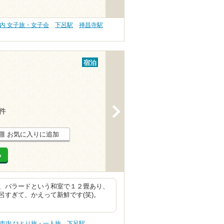
内 女子旅・女子会
下呂駅
禅昌寺駅
宿泊
>
4件
お気に入りに追加
る
、バラードという和室で１２畳あり、
すぎて、かえって新鮮です(笑)。
市内 ひとり旅・一人旅
下呂駅