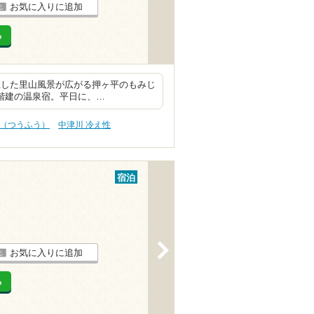
お気に入りに追加
る
上した里山風景が広がる押ヶ平のもみじ
4階建の温泉宿。平日に、…
風（つうふう）
中津川 冷え性
宿泊
>
お気に入りに追加
る