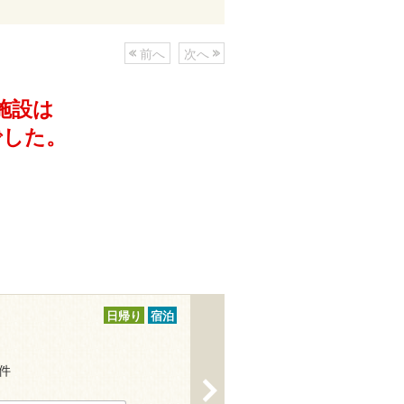
前へ
次へ
施設は
でした。
日帰り
宿泊
5件
>