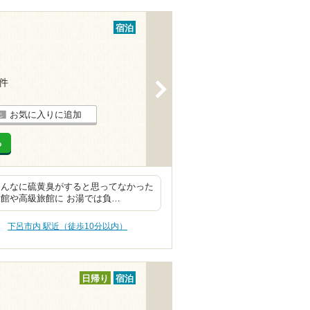
宿泊
2件
>
お気に入りに追加
る
こんなに硫黄臭がすると思ってなかった
館や高級旅館に お湯では負…
下呂市内 駅近（徒歩10分以内）
日帰り
宿泊