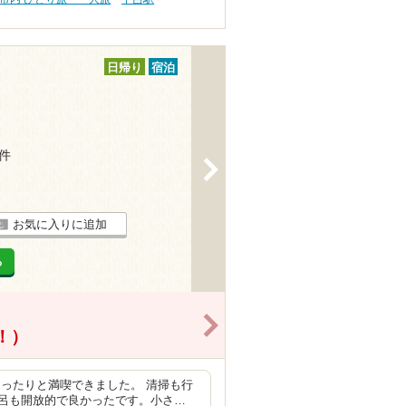
日帰り
宿泊
1件
>
お気に入りに追加
る
>
得！）
ったりと満喫できました。 清掃も行
呂も開放的で良かったです。小さ…