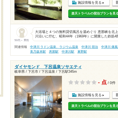
施設情報を見る
楽天トラベルの宿泊プランを見
大浴場と４つの無料貸切風呂を湯めぐり 恵那峡を北
川沿いに佇む、昭和44年（1969年）に開業した鉄筋
50代～ 男性
関連情報
中津川 ラドン温泉、ラジウム温泉
中津川 宿泊
中津川 痛
美乃坂本駅
恵那駅
中津川駅
東野駅
ダイヤモンド 下呂温泉ソサエティ
岐阜県 / 下呂市 / 下呂温泉 /
下呂駅345m
- 点
/ 0件
施設情報を見る
楽天トラベルの宿泊プランを見