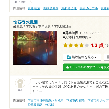
40代 男性
関連情報
恵那 宿泊
恵那 切り傷
恵那 冷え性
恵那 カップル
恵那
懐石宿 水鳳園
岐阜県 / 下呂市 / 下呂温泉 /
下呂駅913m
■営業時間 12:00～20:00
■入浴料 3,000円～
4.3 点
/ 
施設情報を見る
楽天トラベルの宿泊プランを見
いい湯でした＾＾；同じ下呂温泉の湯でもこんなに
＾＾；その日の体調も関係あるのかな＾＾；宿の雰囲
匿名
す・…
関連情報
下呂市内 単純温泉・単純泉
下呂市内 宿泊
下呂市内 カッ
飛騨萩原駅
焼石駅