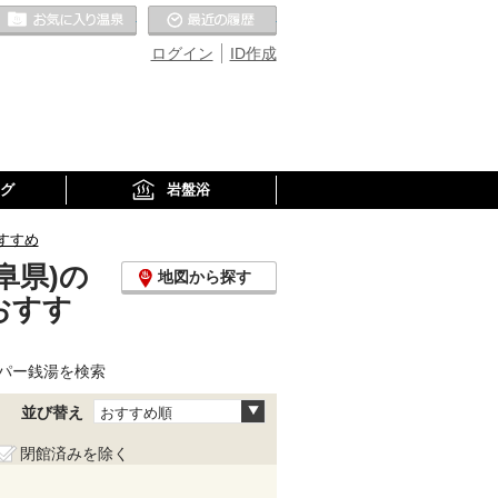
お気に入りの温泉
最近の履歴
ログイン
ID作成
グ
岩盤浴
すすめ
阜県)の
地図から探す
おすす
パー銭湯を検索
並び替え
おすすめ順
閉館済みを除く