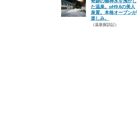
奇跡の御神水を沸かし
た温泉。pH9.6の美人
泉質。本格オープンが
楽しみ。
（温泉探訪記）