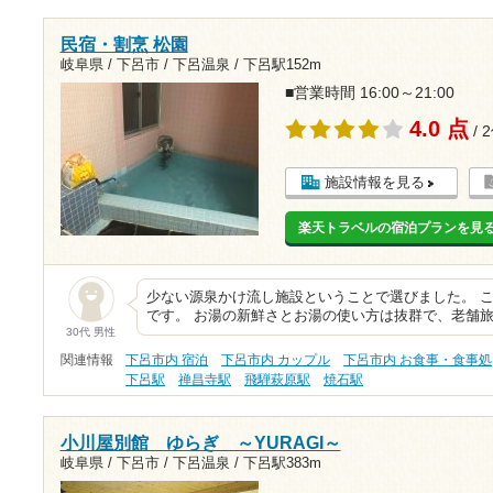
民宿・割烹 松園
岐阜県 / 下呂市 / 下呂温泉 /
下呂駅152m
■営業時間 16:00～21:00
4.0 点
/ 
施設情報を見る
楽天トラベルの宿泊プランを見
少ない源泉かけ流し施設ということで選びました。 
です。 お湯の新鮮さとお湯の使い方は抜群で、老舗旅
30代 男性
関連情報
下呂市内 宿泊
下呂市内 カップル
下呂市内 お食事・食事処
下呂駅
禅昌寺駅
飛騨萩原駅
焼石駅
小川屋別館 ゆらぎ ～YURAGI～
岐阜県 / 下呂市 / 下呂温泉 /
下呂駅383m