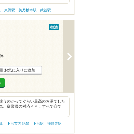
駅
東野駅
美乃坂本駅
武並駅
宿泊
>
7件
お気に入りに追加
る
違うのかってぐらい最高のお湯でした
気、従業員の対応＾＾；すべて◎で
プル
下呂市内 絶景
下呂駅
禅昌寺駅