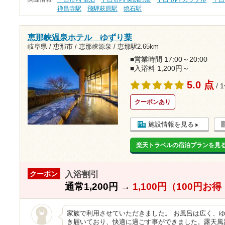
禅昌寺駅
飛騨萩原駅
焼石駅
恵那峡温泉ホテル ゆずり葉
岐阜県 / 恵那市 / 恵那峡源泉 /
恵那駅2.65km
■営業時間 17:00～20:00
■入浴料 1,200円～
5.0 点
/ 
クーポンあり
施設情報を見る
楽天トラベルの宿泊プランを見
入浴割引
クーポン
通常
1,200円
→
1,100円（100円お
家族で利用させていただきました。 お風呂は広く、ゆ
き届いており、快適に過ごす事ができました。露天風