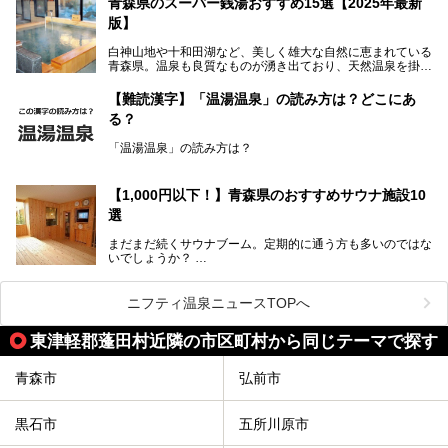
青森県のスーパー銭湯おすすめ15選【2025年最新
し、いずれも源泉100％かけ流しで提供している点でしょ
版】
う。
白神山地や十和田湖など、美しく雄大な自然に恵まれている
今回筆者は実際に宿泊し、大浴場と露天風呂付き客室を中心
青森県。温泉も良質なものが湧き出ており、天然温泉を掛け
に「羽州路の宿 あいのり」を詳細にご紹介。秋田県側を含
流しで贅沢に堪能できる温泉施設がたくさんあります。青森
むこの一帯は日本でも有数の個性的な温泉がひしめくエリア
の山並みを眺めながら温泉に浸かり、お食事処でおいしいご
ですが、実はあいのり温泉も決して見逃せない極上湯のひと
【難読漢字】「温湯温泉」の読み方は？どこにあ
当地グルメを味わうひとときは格別ですね！
つ。その魅力を徹底解説します！
る？
今回は、青森県でおすすめのスーパー銭湯を紹介します。
「また来たい！」と思えるお気に入りの施設をぜひ見つけて
「温湯温泉」の読み方は？
ください。
読めそうで読めない、難読温泉地名漢字。あなたは読めます
か？
【1,000円以下！】青森県のおすすめサウナ施設10
選
まだまだ続くサウナブーム。定期的に通う方も多いのではな
いでしょうか？
そこでコスパ抜群！1,000円以下でサウナを楽しめる施設を
紹介します。
ニフティ温泉ニュースTOPへ
格安でも充実の施設でサウナを楽しみませんか？
東津軽郡蓬田村近隣の市区町村から同じテーマで探す
今回は青森県にある1,000円以下のおすすめサウナ施設を紹
介します！
青森市
弘前市
黒石市
五所川原市