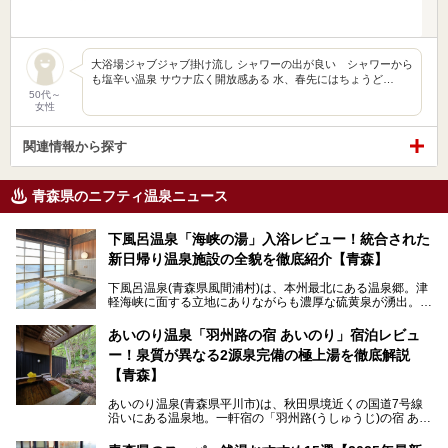
大浴場ジャブジャブ掛け流し シャワーの出が良い シャワーから
も塩辛い温泉 サウナ広く開放感ある 水、春先にはちょうど…
50代～
女性
関連情報から探す
青森県のニフティ温泉ニュース
下風呂温泉「海峡の湯」入浴レビュー！統合された
新日帰り温泉施設の全貌を徹底紹介【青森】
下風呂温泉(青森県風間浦村)は、本州最北にある温泉郷。津
軽海峡に面する立地にありながらも濃厚な硫黄泉が湧出。良
質の温泉や新鮮な海の幸を求め、遠隔地ながらも全国から温
泉ファンが訪れる温泉地です。
あいのり温泉「羽州路の宿 あいのり」宿泊レビュ
ー！泉質が異なる2源泉完備の極上湯を徹底解説
「海峡の湯」は、以前あった2つの共同浴場を統合し、2020
年12月にオープンした日帰り入浴施設。かつて別々の共同
【青森】
浴場で使用された2つの源泉を楽しめる点が魅力です。また
無料休憩室や食事処も併設し、地元常連客のみならず観光客
あいのり温泉(青森県平川市)は、秋田県境近くの国道7号線
にも利用しやすい施設へ変貌しました。
沿いにある温泉地。一軒宿の「羽州路(うしゅうじ)の宿 あい
今回、筆者は実際に海峡の湯へ訪問・入浴し、その魅力を徹
のり」があります。最大の特徴が、炭酸ガスを含む食塩泉
底解説します！
(通称:赤湯)と無色透明の単純温泉という2種類の源泉を使用