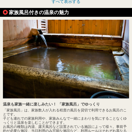
すべて表示する
家族風呂付きの温泉の魅力
温泉も家族一緒に楽しみたい！ 「家族風呂」でゆっくり
「家族風呂」は、家族数人が入れる程度の風呂を貸切で利用できるお風呂のこ
とです。
子ども連れでの家族利用や、家族みんなで一緒にまわりを気にすることなくゆ
っくりと温泉を楽しむことができます。
お風呂の種類は内湯、露天風呂など設置されている施設によって様々。事前予
約が必要な施設、当日利用のみ可能な施設など、利用ルールはそれぞれ異なる