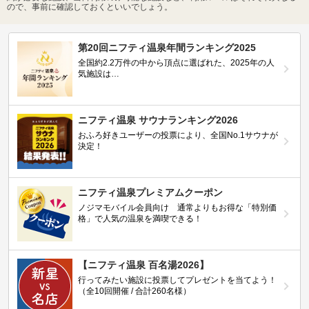
ので、事前に確認しておくといいでしょう。
第20回ニフティ温泉年間ランキング2025
全国約2.2万件の中から頂点に選ばれた、2025年の人
気施設は…
ニフティ温泉 サウナランキング2026
おふろ好きユーザーの投票により、全国No.1サウナが
決定！
ニフティ温泉プレミアムクーポン
ノジマモバイル会員向け 通常よりもお得な「特別価
格」で人気の温泉を満喫できる！
【ニフティ温泉 百名湯2026】
行ってみたい施設に投票してプレゼントを当てよう！
（全10回開催 / 合計260名様）