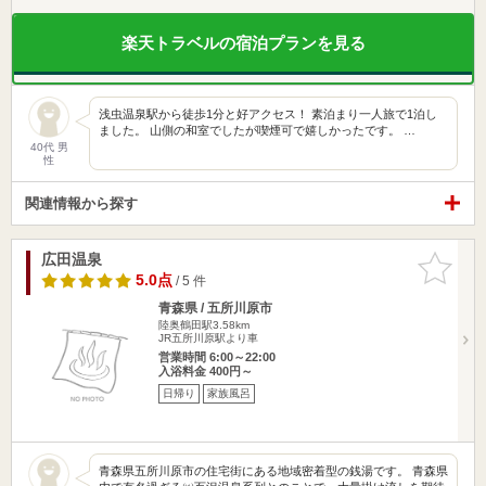
楽天トラベルの宿泊プランを見る
浅虫温泉駅から徒歩1分と好アクセス！ 素泊まり一人旅で1泊し
ました。 山側の和室でしたが喫煙可で嬉しかったです。 …
40代 男
性
関連情報から探す
広田温泉
お気に入
りに追加
5.0点
/ 5 件
青森県 / 五所川原市
陸奥鶴田駅3.58km
JR五所川原駅より車
営業時間 6:00～22:00
入浴料金 400円～
日帰り
家族風呂
青森県五所川原市の住宅街にある地域密着型の銭湯です。 青森県