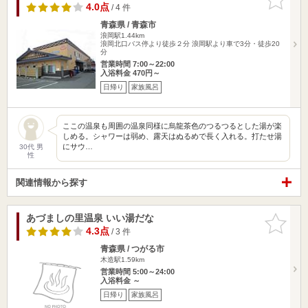
りに追加
4.0点
/ 4 件
青森県 / 青森市
浪岡駅1.44km
浪岡北口バス停より徒歩２分 浪岡駅より車で3分・徒歩20
分
営業時間 7:00～22:00
入浴料金 470円～
日帰り
家族風呂
ここの温泉も周囲の温泉同様に烏龍茶色のつるつるとした湯が楽
しめる。シャワーは弱め、露天はぬるめで長く入れる。打たせ湯
にサウ…
30代 男
性
関連情報から探す
あづましの里温泉 いい湯だな
お気に入
りに追加
4.3点
/ 3 件
青森県 / つがる市
木造駅1.59km
営業時間 5:00～24:00
入浴料金 ～
日帰り
家族風呂