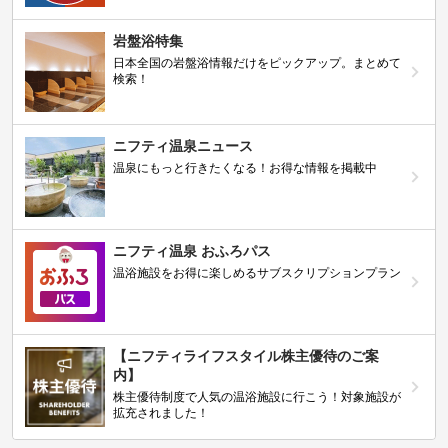
岩盤浴特集
日本全国の岩盤浴情報だけをピックアップ。まとめて
検索！
ニフティ温泉ニュース
温泉にもっと行きたくなる！お得な情報を掲載中
ニフティ温泉 おふろパス
温浴施設をお得に楽しめるサブスクリプションプラン
【ニフティライフスタイル株主優待のご案
内】
株主優待制度で人気の温浴施設に行こう！対象施設が
拡充されました！