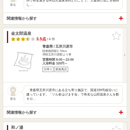
内で有名過ぎる㈱百沢温泉系列とのことで、大量掛け流しを期待
し…
匿名
関連情報から探す
金太郎温泉
お気に入
りに追加
3.5点
/ 4 件
青森県 / 五所川原市
陸奥鶴田駅2.78km
津軽五所川原駅より車
営業時間 8:00～22:00
入浴料金 320円～
日帰り
家族風呂
青森県五所川原市にある立ち寄り施設で、国道339号線沿いに
建っています。「ツル多はげます会」で有名な山田温泉さんを数
キロ…
匿名
関連情報から探す
和ノ湯
お気に入