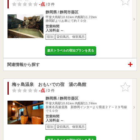
りに追加
-点
/ 0 件
静岡県 / 静岡市葵区
甲斐大島駅10.61km
内船駅11.72km
静岡駅よりお車にて約７０分
営業時間
入浴料金 ～
宿泊
貸切風呂、個室風呂
楽天トラベルの宿泊プランを見る
関連情報から探す
梅ヶ島温泉 おもいでの宿 湯の島館
お気に入
りに追加
-点
/ 0 件
静岡県 / 静岡市葵区
甲斐大島駅10.61km
内船駅11.74km
新東名高速道路 新静岡インターより県道２７～２９号線
で５０分
営業時間
入浴料金 ～
宿泊
貸切風呂、個室風呂