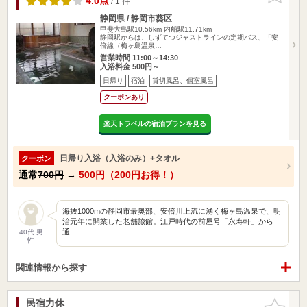
4.0点
/ 1 件
静岡県 / 静岡市葵区
甲斐大島駅10.56km
内船駅11.71km
静岡駅からは、しずてつジャストラインの定期バス、「安
倍線（梅ヶ島温泉…
営業時間 11:00～14:30
入浴料金 500円～
日帰り
宿泊
貸切風呂、個室風呂
クーポンあり
楽天トラベルの宿泊プランを見る
日帰り入浴（入浴のみ）+タオル
クーポン
通常
700円
→
500円（200円お得！）
海抜1000mの静岡市最奥部、安倍川上流に湧く梅ヶ島温泉で、明
治元年に開業した老舗旅館。江戸時代の前屋号「永寿軒」から
通…
40代 男
性
関連情報から探す
民宿力休
お気に入