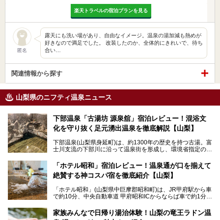
楽天トラベルの宿泊プランを見る
露天にも洗い場があり、自由なイメージ。温泉の湯加減も熱めが
好きなので満足でした。 改装したのか、全体的にきれいで、待ち
合い…
匿名
関連情報から探す
山梨県のニフティ温泉ニュース
下部温泉「古湯坊 源泉舘」宿泊レビュー！混浴文
化を守り抜く足元湧出温泉を徹底解説【山梨】
下部温泉(山梨県身延町)は、約1300年の歴史を持つ古湯。富
士川支流の下部川に沿って温泉街を形成し、環境省指定の国
民保養温泉地でもあります。
中でも「古湯坊 源泉舘」は、戦国時代に武田信玄公も療養
「ホテル昭和」宿泊レビュー！温泉通が口を揃えて
したと伝えられる名湯の宿。最大の特徴は、令和の現代にお
絶賛する神コスパ宿を徹底紹介【山梨】
いても混浴文化が守られ、老若男女の分け隔て一切無く温泉
入浴を楽しめる点。全国的に混浴温泉は年々少しずつ減少傾
「ホテル昭和」(山梨県中巨摩郡昭和町)は、JR甲府駅から車
向にありますが、「古湯坊 源泉舘」では本来あるべき混浴
で約10分、中央自動車道 甲府昭和ICからならば車で約1分の
の姿が保たれている点に注目すべきでしょう。
場所にあるビジネスホテル。2名1室で1名あたり4,000円台
から、一人泊でも6,000円台から宿泊可能です。
今回は足元湧出の混浴温泉である「かくし湯大岩風呂」をは
家族みんなで日帰り湯治体験！山梨の竜王ラドン温
じめ、湯治棟である「別館神泉」を中心に「古湯坊 源泉