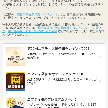
併設した豪華な貸切を提供している日帰り温泉も増えています。
入浴時にはなればなれにならずにすむので、デートや家族での利用にオススメ
です。
埼玉県の「
熊谷天然温泉 花湯スパリゾート
」は、露天壺湯付の貸切個室があ
り、温泉でリラックスしながらプライベートタイムを楽しめます。
甲斐大島駅の貸切風呂、個室風呂付きの温泉、日帰り温泉、スーパー銭湯の中
でも特に人気があるのは、
梅ヶ島温泉ホテル梅薫楼（ばいくんろう）
、
民宿力
休
、
梅ヶ島温泉 おもいでの宿 湯の島館
などの施設です。ぜひ一度は足を運
んでみてください。
第20回ニフティ温泉年間ランキング2025
全国約2.2万件の中から頂点に選ばれた、2025年の人
気施設は…
ニフティ温泉 サウナランキング2026
おふろ好きユーザーの投票により、全国No.1サウナが
決定！
ニフティ温泉プレミアムクーポン
ノジマモバイル会員向け 通常よりもお得な「特別価