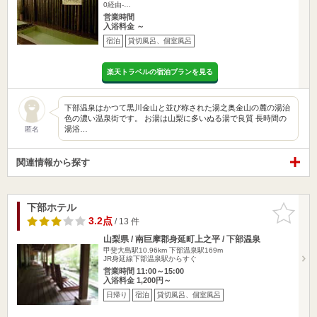
0経由-…
営業時間
入浴料金 ～
宿泊
貸切風呂、個室風呂
楽天トラベルの宿泊プランを見る
下部温泉はかつて黒川金山と並び称された湯之奥金山の麓の湯治
色の濃い温泉街です。 お湯は山梨に多いぬる湯で良質 長時間の
湯浴…
匿名
関連情報から探す
下部ホテル
お気に入
りに追加
3.2点
/ 13 件
山梨県 / 南巨摩郡身延町上之平 / 下部温泉
甲斐大島駅10.96km
下部温泉駅169m
JR身延線下部温泉駅からすぐ
営業時間 11:00～15:00
入浴料金 1,200円～
日帰り
宿泊
貸切風呂、個室風呂