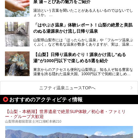
泉 湯～とぴあの魅力をご紹介
しかし、最大の魅力は“温泉そのもの”でしょう。自家源泉を
舘」の全貌を徹底紹介します。
所有し、豪快に源泉かけ流しで提供。泡付きのある重曹泉系
湯治という言葉を聞いたことがある人もいるのではないでし
統の単純温泉は、入浴すると実にサッパリ爽快。日帰り入浴
ょうか。
不可なこともあり、全国の温泉ファンがこの温泉を求めて
「ホテル昭和」へ宿泊します。この価格帯のビジネスホテル
なかなか体験できない、湯治体験が日帰りでできる温浴施設
では循環濾過の沸かし湯が一般的ですが、ここは本物の極上
「はやぶさ温泉」体験レポート！山梨の絶景と美肌
が山梨にあります。
温泉。まさに価格破壊と言えるクオリティです。
のぬる湯源泉かけ流し日帰り温泉
家族みんなで楽しめる、山梨県の「竜王ラドン温泉 湯～と
今回は筆者自ら宿泊し、「ホテル昭和」の温泉をはじめ、客
山梨県山梨市には「ほったらかし温泉」や「フルーツ温泉ぷ
ぴあ」の魅力をご紹介します。
室や無料朝食などをご紹介。温泉通が口を揃えて絶賛する神
くぷく」など有名な温泉が数多くありますが、実は、温泉マ
コスパ宿の全貌を徹底解説します！
ニアがわざわざ遠方から足を運ぶ極上の日帰り温泉もあるん
───
です。今回紹介する「はやぶさ温泉」も、そのひとつ。温泉
提供元：株式会社湯ーとぴあ【PR】
【山梨】日帰り温泉めぐり！源泉かけ流し“ぬる
はもちろん、絶景や地元食材を活かしたグルメも堪能できま
この記事は株式会社湯ーとぴあのPRレポート記事です。
湯”が1000円以下で楽しめる5選を紹介
す。
「はやぶさ温泉」が多くの人を惹きつける理由を詳しく解説
東京からのアクセスも便利な山梨県は、知る人ぞ知る豊富な
します。
湯量を誇る隠れた温泉大国。1000円以下で気軽に楽しめ
る、極上の源泉かけ流し日帰り温泉が点在しています。しか
も、これからの季節に嬉しい、じんわりと体の芯まで温ま
る“ぬる湯”が豊富なのも魅力。今回は、湯質も抜群で心ゆく
ニフティ温泉ニュースTOPへ
までリラックスできる山梨のお得な日帰り温泉を、実際体験
した感想と共に紹介します。
おすすめのアクティビティ情報
※ぬる湯とは35℃～39℃程度の体温に近いぬるめ温泉のこ
とです。
【山梨・本栖湖】世界遺産で絶景SUP体験／初心者・ファミリ
ー・グループ大歓迎
山梨県南都留郡富士河口湖町本栖210