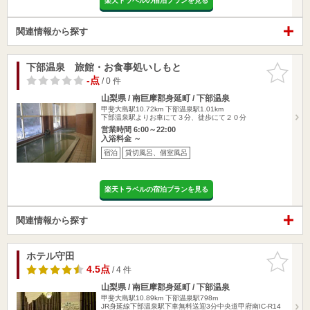
楽天トラベルの宿泊プランを見る
関連情報から探す
下部温泉 旅館・お食事処いしもと
お気に入
りに追加
-点
/ 0 件
山梨県 / 南巨摩郡身延町 / 下部温泉
甲斐大島駅10.72km
下部温泉駅1.01km
下部温泉駅よりお車にて３分、徒歩にて２０分
営業時間 6:00～22:00
入浴料金 ～
宿泊
貸切風呂、個室風呂
楽天トラベルの宿泊プランを見る
関連情報から探す
ホテル守田
お気に入
りに追加
4.5点
/ 4 件
山梨県 / 南巨摩郡身延町 / 下部温泉
甲斐大島駅10.89km
下部温泉駅798m
JR身延線下部温泉駅下車無料送迎3分中央道甲府南IC-R14