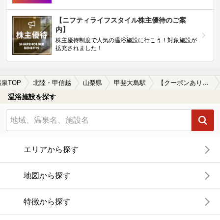
【ニフティライフスタイル株主優待のご案
内】
株主優待制度で人気の温浴施設に行こう！対象施設が
拡充されました！
温泉TOP
北陸・甲信越
山梨県
甲斐大島駅
【クーポンあり】貸切風呂、個室風呂付きの甲斐大島駅近くの温泉、日帰り温泉、スーパー銭湯おすすめ
温浴施設を探す
エリアから探す
地図から探す
特徴から探す