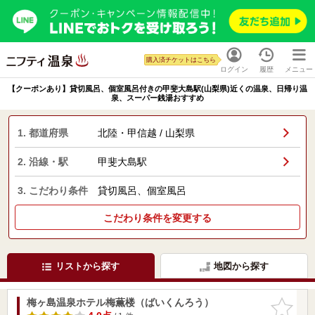
購入済チケットはこちら
ログイン
履歴
メニュー
【クーポンあり】貸切風呂、個室風呂付きの甲斐大島駅(山梨県)近くの温泉、日帰り温
泉、スーパー銭湯おすすめ
1. 都道府県
北陸・甲信越 / 山梨県
2. 沿線・駅
甲斐大島駅
3. こだわり条件
貸切風呂、個室風呂
こだわり条件を変更する
リストから探す
地図から探す
梅ヶ島温泉ホテル梅薫楼（ばいくんろう）
お気に入
りに追加