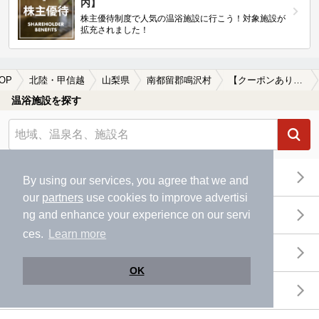
内】
株主優待制度で人気の温浴施設に行こう！対象施設が
拡充されました！
OP
北陸・甲信越
山梨県
南都留郡鳴沢村
【クーポンあり】貸切風呂、個室風呂付きの南都留郡鳴沢村の温泉、日帰り温泉、スーパー銭湯おすすめ
温浴施設を探す
エリアから探す
By using our services, you agree that we and
our
partners
use cookies to improve advertisi
地図から探す
ng and enhance your experience on our servi
ces.
Learn more
特徴から探す
OK
温泉地から探す