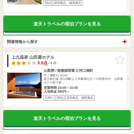
宿泊
貸切風呂、個室風呂
楽天トラベルの宿泊プランを見る
関連情報から探す
上九温泉 山田屋ホテル
お気に入
りに追加
3.0点
/ 4 件
山梨県 / 南都留郡富士河口湖町
市ノ瀬駅11.41km
富士急行線 河口湖駅より本栖湖行きバス利用35分、山田屋
ホテル前下車…
営業時間 10:00～15:00
入浴料金 800円～
日帰り
宿泊
貸切風呂、個室風呂
楽天トラベルの宿泊プランを見る