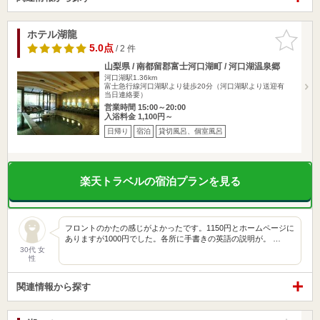
ホテル湖龍
お気に入
りに追加
5.0点
/ 2 件
山梨県 / 南都留郡富士河口湖町 / 河口湖温泉郷
河口湖駅1.36km
富士急行線河口湖駅より徒歩20分（河口湖駅より送迎有
当日連絡要）
営業時間 15:00～20:00
入浴料金 1,100円～
日帰り
宿泊
貸切風呂、個室風呂
楽天トラベルの宿泊プランを見る
フロントのかたの感じがよかったです。1150円とホームページに
ありますが1000円でした。各所に手書きの英語の説明が。 …
30代 女
性
関連情報から探す