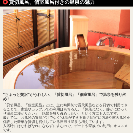
貸切風呂、個室風呂付きの温泉の魅力
"ちょっと贅沢"がうれしい、「貸切風呂」「個室風呂」で温泉を独り占
め！
「貸切風呂」「個室風呂」とは、主に時間制で露天風呂などを貸切で利用でき
ることで、家族やカップルでの利用はもちろん、「気兼ねなく、静かにゆっく
り温泉に浸かりたい」「絶景を独り占めしたい」という方にも人気です。
最近では、お風呂の貸切だけでなく"休憩ができる貸切個室"に内湯や露天風呂を
併設した豪華な貸切を提供している日帰り温泉も増えています。
入浴時にはなればなれにならずにすむので、デートや家族での利用にオススメ
です。