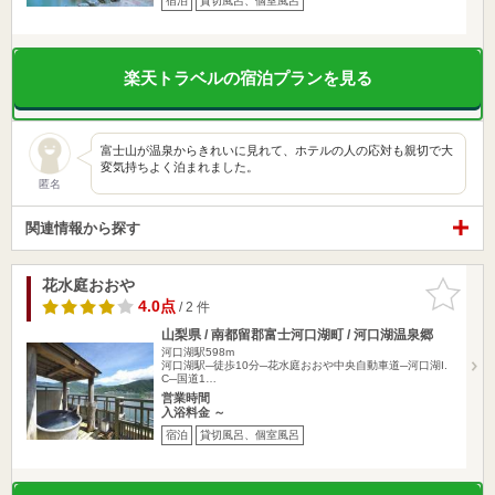
宿泊
貸切風呂、個室風呂
楽天トラベルの宿泊プランを見る
富士山が温泉からきれいに見れて、ホテルの人の応対も親切で大
変気持ちよく泊まれました。
匿名
関連情報から探す
花水庭おおや
お気に入
りに追加
4.0点
/ 2 件
山梨県 / 南都留郡富士河口湖町 / 河口湖温泉郷
河口湖駅598m
河口湖駅─徒歩10分─花水庭おおや中央自動車道─河口湖I.
C─国道1…
営業時間
入浴料金 ～
宿泊
貸切風呂、個室風呂