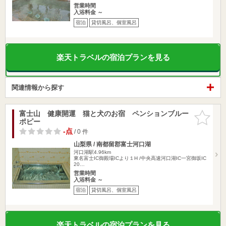
営業時間
入浴料金 ～
宿泊
貸切風呂、個室風呂
楽天トラベルの宿泊プランを見る
関連情報から探す
富士山 健康開運 猫と犬のお宿 ペンションブルー
お気に入
ポピー
りに追加
-点
/ 0 件
山梨県 / 南都留郡富士河口湖
河口湖駅4.96km
東名富士IC御殿場ICより１H /中央高速河口湖IC一宮御坂IC
20…
営業時間
入浴料金 ～
宿泊
貸切風呂、個室風呂
楽天トラベルの宿泊プランを見る