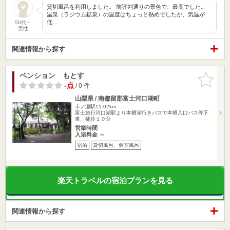
貸切風呂を利用しました。 前評判通りの景色で、最高でした。
温泉（ラジウム鉱泉）の温度はちょっと熱めでしたが、気温が
低…
50代～
男性
関連情報から探す
ペンション もとす
お気に入
りに追加
-点
/ 0 件
山梨県 / 南都留郡富士河口湖町
市ノ瀬駅11.02km
富士急行河口湖駅より本栖湖行きバスで本栖入口バス停下
車、徒歩１０分
営業時間
入浴料金 ～
宿泊
貸切風呂、個室風呂
楽天トラベルの宿泊プランを見る
関連情報から探す