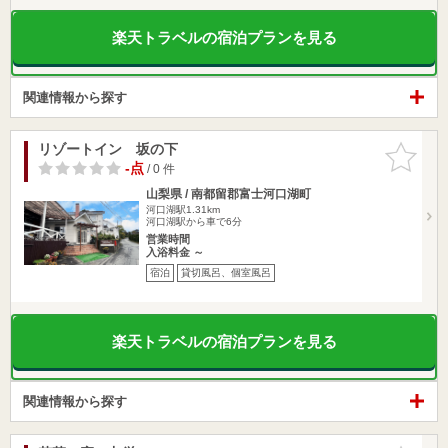
楽天トラベルの宿泊プランを見る
関連情報から探す
リゾートイン 坂の下
お気に入
りに追加
-点
/ 0 件
山梨県 / 南都留郡富士河口湖町
河口湖駅1.31km
河口湖駅から車で6分
営業時間
入浴料金 ～
宿泊
貸切風呂、個室風呂
楽天トラベルの宿泊プランを見る
関連情報から探す