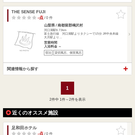
THE SENSE FUJI
お気に入
りに追加
-点
/ 0 件
山梨県 / 南都留郡鳴沢村
河口湖駅6.73km
富士急行線 河口湖駅よりタクシーで15分 JR中央本線
大月駅より…
営業時間
入浴料金 ～
宿泊
貸切風呂、個室風呂
関連情報から探す
1
2
件中 1件～2件を表示
近くのオススメ施設
足和田ホテル
お気に入
りに追加
-点
/ 0 件