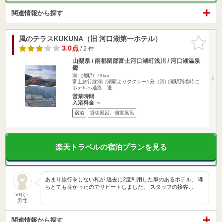
関連情報から探す
風のテラスKUKUNA（旧 河口湖第一ホテル）
お気に入
りに追加
3.0点
/ 2 件
山梨県 / 南都留郡富士河口湖町浅川 / 河口湖温泉
郷
河口湖駅1.73km
富士急行線河口湖駅よりタクシー5分（河口湖駅到着時に
ホテルへ連絡 送…
営業時間
入浴料金 ～
宿泊
貸切風呂、個室風呂
楽天トラベルの宿泊プランを見る
あまり旅行をしない私が 過去に2度利用した事のあるホテル。 即
ちとても良かったのでリピートしました。 スタッフの接客…
50代～
男性
関連情報から探す