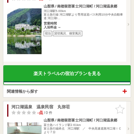
山梨県 / 南都留郡富士河口湖町 / 河口湖温泉郷
河口湖駅5.00km
富士急行線 河口湖駅より専用送迎バス利用10分中央自動車
道 河口湖I…
営業時間
入浴料金 ～
宿泊
貸切風呂、個室風呂
楽天トラベルの宿泊プランを見る
関連情報から探す
河口湖温泉 温泉民宿 丸弥荘
お気に入
りに追加
-点
/ 0 件
山梨県 / 南都留郡富士河口湖町 / 河口湖温泉郷
富士急ハイランド駅2.61km
富士急行線終点 河口湖駅 ／ 中央高速道路河口湖ＩＣ
より７分