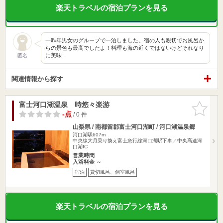
楽天トラベルの宿泊プランを見る
一昨年男女のグループで一泊しました。宿の人も親切でお風呂か
らの景色も最高でしたよ！料理も海の近くではないけどそれなり
に美味…
匿名
関連情報から探す
富士河口湖温泉 時悠々楽游
お気に入
りに追加
-点
/ 0 件
山梨県 / 南都留郡富士河口湖町 / 河口湖温泉郷
河口湖駅607m
中央線大月乗り換え富士急行線河口湖駅下車／中央高速河
口湖IC
営業時間
入浴料金 ～
宿泊
貸切風呂、個室風呂
楽天トラベルの宿泊プランを見る