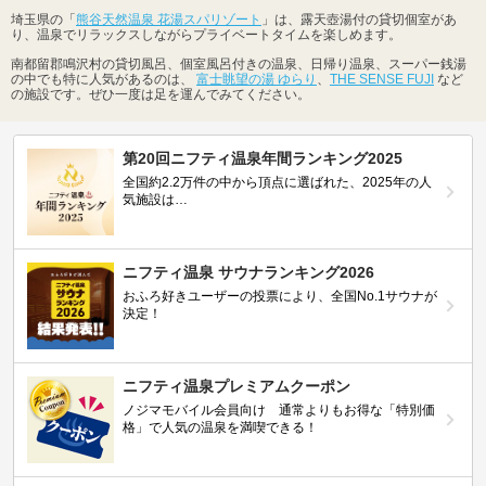
埼玉県の「
熊谷天然温泉 花湯スパリゾート
」は、露天壺湯付の貸切個室があ
り、温泉でリラックスしながらプライベートタイムを楽しめます。
南都留郡鳴沢村の貸切風呂、個室風呂付きの温泉、日帰り温泉、スーパー銭湯
の中でも特に人気があるのは、
富士眺望の湯 ゆらり
、
THE SENSE FUJI
など
の施設です。ぜひ一度は足を運んでみてください。
第20回ニフティ温泉年間ランキング2025
全国約2.2万件の中から頂点に選ばれた、2025年の人
気施設は…
ニフティ温泉 サウナランキング2026
おふろ好きユーザーの投票により、全国No.1サウナが
決定！
ニフティ温泉プレミアムクーポン
ノジマモバイル会員向け 通常よりもお得な「特別価
格」で人気の温泉を満喫できる！