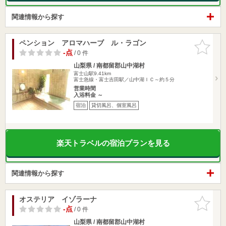
関連情報から探す
ペンション アロマハーブ ル・ラゴン
お気に入
りに追加
-点
/ 0 件
山梨県 / 南都留郡山中湖村
富士山駅9.41km
富士急線・富士吉田駅／山中湖ＩＣ～約５分
営業時間
入浴料金 ～
宿泊
貸切風呂、個室風呂
楽天トラベルの宿泊プランを見る
関連情報から探す
オステリア イゾラーナ
お気に入
りに追加
-点
/ 0 件
山梨県 / 南都留郡山中湖村