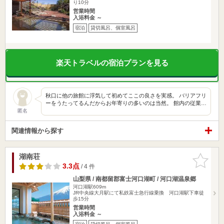
り10分
営業時間
入浴料金 ～
宿泊
貸切風呂、個室風呂
楽天トラベルの宿泊プランを見る
秋口に他の旅館に浮気して初めてここの良さを実感。 バリアフリ
ーをうたってるんだからお年寄りの多いのは当然。 館内の従業…
匿名
関連情報から探す
湖南荘
お気に入
りに追加
3.3点
/ 4 件
山梨県 / 南都留郡富士河口湖町 / 河口湖温泉郷
河口湖駅609m
JR中央線大月駅にて私鉄富士急行線乗換 河口湖駅下車徒
歩15分
営業時間
入浴料金 ～