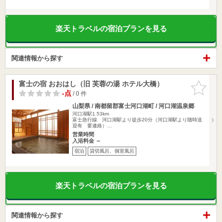
楽天トラベルの宿泊プランを見る
関連情報から探す
富士の宿 おおはし（旧 芙蓉の湯 ホテル大橋）
お気に入
りに追加
-点
/ 0 件
山梨県 / 南都留郡富士河口湖町 / 河口湖温泉郷
河口湖駅1.53km
富士急行線 河口湖駅より徒歩20分（河口湖駅より随時送
迎有 要連絡）…
営業時間
入浴料金 ～
宿泊
貸切風呂、個室風呂
楽天トラベルの宿泊プランを見る
関連情報から探す