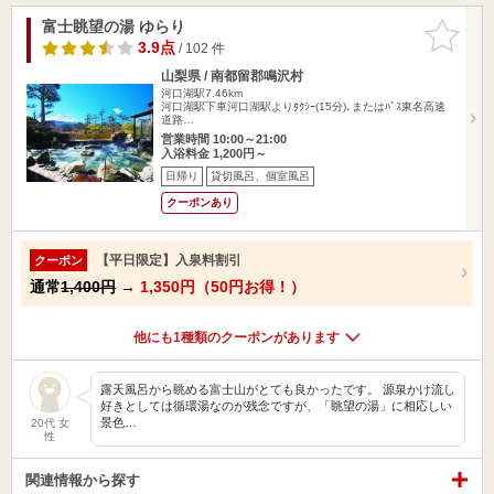
富士眺望の湯 ゆらり
お気に入
りに追加
3.9点
/ 102 件
山梨県 / 南都留郡鳴沢村
河口湖駅7.46km
河口湖駅下車河口湖駅よりﾀｸｼｰ(15分)､またはﾊﾞｽ東名高速
道路…
営業時間 10:00～21:00
入浴料金 1,200円～
日帰り
貸切風呂、個室風呂
クーポンあり
【平日限定】入泉料割引
クーポン
通常
1,400円
→
1,350円（50円お得！）
他にも1種類のクーポンがあります
露天風呂から眺める富士山がとても良かったです。 源泉かけ流し
好きとしては循環湯なのが残念ですが、「眺望の湯」に相応しい
景色…
20代 女
性
関連情報から探す