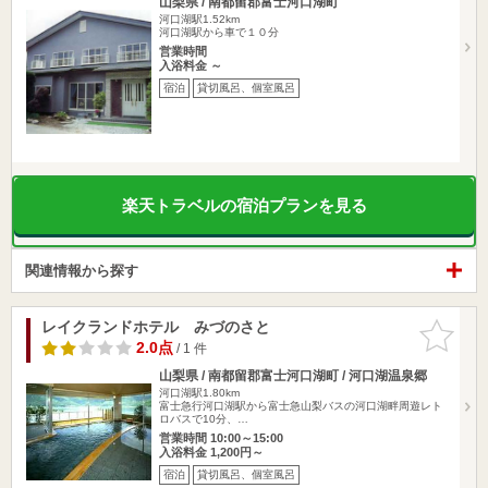
山梨県 / 南都留郡富士河口湖町
河口湖駅1.52km
河口湖駅から車で１０分
営業時間
入浴料金 ～
宿泊
貸切風呂、個室風呂
楽天トラベルの宿泊プランを見る
関連情報から探す
レイクランドホテル みづのさと
お気に入
りに追加
2.0点
/ 1 件
山梨県 / 南都留郡富士河口湖町 / 河口湖温泉郷
河口湖駅1.80km
富士急行河口湖駅から富士急山梨バスの河口湖畔周遊レト
ロバスで10分、…
営業時間 10:00～15:00
入浴料金 1,200円～
宿泊
貸切風呂、個室風呂