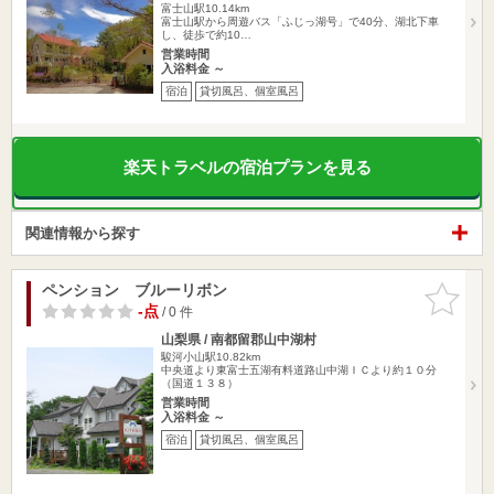
富士山駅10.14km
富士山駅から周遊バス「ふじっ湖号」で40分、湖北下車
し、徒歩で約10…
営業時間
入浴料金 ～
宿泊
貸切風呂、個室風呂
楽天トラベルの宿泊プランを見る
関連情報から探す
ペンション ブルーリボン
お気に入
りに追加
-点
/ 0 件
山梨県 / 南都留郡山中湖村
駿河小山駅10.82km
中央道より東富士五湖有料道路山中湖ＩＣより約１０分
（国道１３８）
営業時間
入浴料金 ～
宿泊
貸切風呂、個室風呂