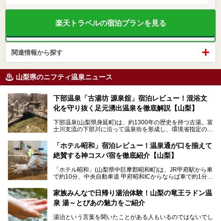
楽天トラベルの宿泊プランを見る
関連情報から探す
山梨県のニフティ温泉ニュース
下部温泉「古湯坊 源泉舘」宿泊レビュー！混浴文
化を守り抜く足元湧出温泉を徹底解説【山梨】
下部温泉(山梨県身延町)は、約1300年の歴史を持つ古湯。富
士川支流の下部川に沿って温泉街を形成し、環境省指定の国
民保養温泉地でもあります。
中でも「古湯坊 源泉舘」は、戦国時代に武田信玄公も療養
「ホテル昭和」宿泊レビュー！温泉通が口を揃えて
したと伝えられる名湯の宿。最大の特徴は、令和の現代にお
絶賛する神コスパ宿を徹底紹介【山梨】
いても混浴文化が守られ、老若男女の分け隔て一切無く温泉
入浴を楽しめる点。全国的に混浴温泉は年々少しずつ減少傾
「ホテル昭和」(山梨県中巨摩郡昭和町)は、JR甲府駅から車
向にありますが、「古湯坊 源泉舘」では本来あるべき混浴
で約10分、中央自動車道 甲府昭和ICからならば車で約1分の
の姿が保たれている点に注目すべきでしょう。
場所にあるビジネスホテル。2名1室で1名あたり4,000円台
から、一人泊でも6,000円台から宿泊可能です。
今回は足元湧出の混浴温泉である「かくし湯大岩風呂」をは
家族みんなで日帰り湯治体験！山梨の竜王ラドン温
じめ、湯治棟である「別館神泉」を中心に「古湯坊 源泉
泉 湯～とぴあの魅力をご紹介
しかし、最大の魅力は“温泉そのもの”でしょう。自家源泉を
舘」の全貌を徹底紹介します。
所有し、豪快に源泉かけ流しで提供。泡付きのある重曹泉系
湯治という言葉を聞いたことがある人もいるのではないでし
統の単純温泉は、入浴すると実にサッパリ爽快。日帰り入浴