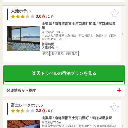
大池ホテル
お気に入
りに追加
3.0点
/ 1 件
山梨県 / 南都留郡富士河口湖町船津 / 河口湖温泉
郷
河口湖駅1.08km
中央線大月乗換富士急行線 河口湖駅より送迎バス（要連
絡）中央道 河口…
営業時間
入浴料金 ～
宿泊
貸切風呂、個室風呂
楽天トラベルの宿泊プランを見る
関連情報から探す
富士レークホテル
お気に入
りに追加
2.8点
/ 6 件
山梨県 / 南都留郡富士河口湖町 / 河口湖温泉郷
河口湖駅729m
私鉄富士急行線河口湖駅より徒歩10分中央高速河口湖ICよ