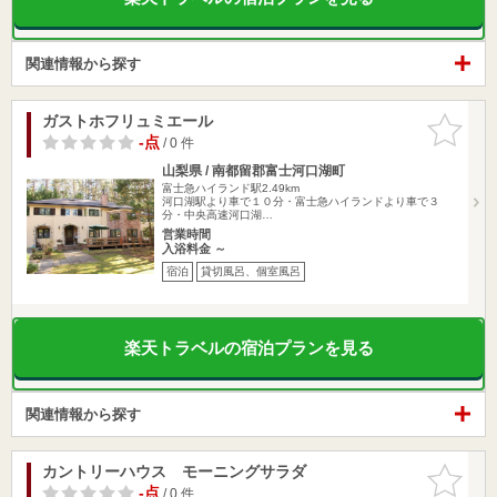
関連情報から探す
ガストホフリュミエール
お気に入
りに追加
-点
/ 0 件
山梨県 / 南都留郡富士河口湖町
富士急ハイランド駅2.49km
河口湖駅より車で１０分・富士急ハイランドより車で３
分・中央高速河口湖…
営業時間
入浴料金 ～
宿泊
貸切風呂、個室風呂
楽天トラベルの宿泊プランを見る
関連情報から探す
カントリーハウス モーニングサラダ
お気に入
りに追加
-点
/ 0 件