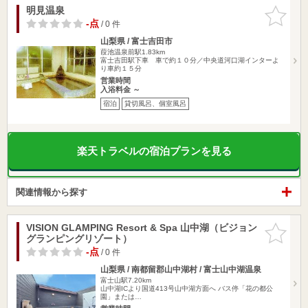
明見温泉
お気に入
りに追加
-点
/ 0 件
山梨県 / 富士吉田市
葭池温泉前駅1.83km
富士吉田駅下車 車で約１０分／中央道河口湖インターよ
り車約１５分
営業時間
入浴料金 ～
宿泊
貸切風呂、個室風呂
楽天トラベルの宿泊プランを見る
関連情報から探す
VISION GLAMPING Resort & Spa 山中湖（ビジョン
お気に入
グランピングリゾート）
りに追加
-点
/ 0 件
山梨県 / 南都留郡山中湖村 / 富士山中湖温泉
富士山駅7.20km
山中湖ICより国道413号山中湖方面へ バス停「花の都公
園」または…