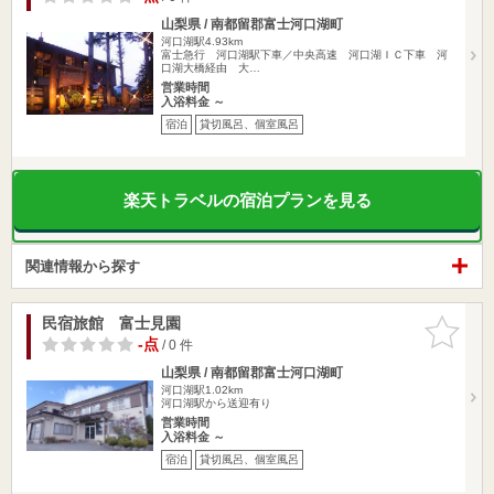
山梨県 / 南都留郡富士河口湖町
河口湖駅4.93km
富士急行 河口湖駅下車／中央高速 河口湖ＩＣ下車 河
口湖大橋経由 大…
営業時間
入浴料金 ～
宿泊
貸切風呂、個室風呂
楽天トラベルの宿泊プランを見る
関連情報から探す
民宿旅館 富士見園
お気に入
りに追加
-点
/ 0 件
山梨県 / 南都留郡富士河口湖町
河口湖駅1.02km
河口湖駅から送迎有り
営業時間
入浴料金 ～
宿泊
貸切風呂、個室風呂