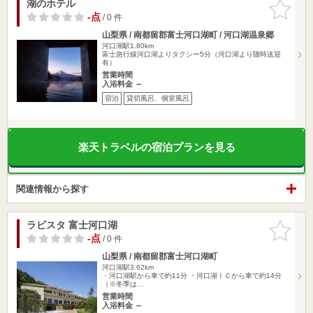
湖のホテル
お気に入
りに追加
-点
/ 0 件
山梨県 / 南都留郡富士河口湖町 / 河口湖温泉郷
河口湖駅1.80km
富士急行線河口湖よりタクシー5分（河口湖より随時送迎
有）
営業時間
入浴料金 ～
宿泊
貸切風呂、個室風呂
楽天トラベルの宿泊プランを見る
関連情報から探す
ラビスタ 富士河口湖
お気に入
りに追加
-点
/ 0 件
山梨県 / 南都留郡富士河口湖町
河口湖駅3.62km
・河口湖駅から車で約11分 ・河口湖ＩＣから車で約14分
（※冬季は…
営業時間
入浴料金 ～