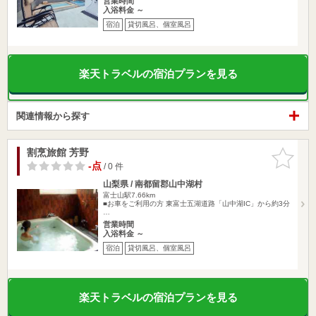
営業時間
入浴料金 ～
宿泊
貸切風呂、個室風呂
楽天トラベルの宿泊プランを見る
関連情報から探す
割烹旅館 芳野
お気に入
りに追加
-点
/ 0 件
山梨県 / 南都留郡山中湖村
富士山駅7.66km
■お車をご利用の方 東富士五湖道路「山中湖IC」から約3分
…
営業時間
入浴料金 ～
宿泊
貸切風呂、個室風呂
楽天トラベルの宿泊プランを見る