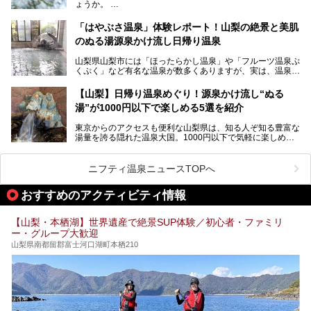
ょうか。
不可なこともあり、全国の温泉ファンがこの温泉を求めて
「ホテル昭和」へ宿泊します。この価格帯のビジネスホテル
なかなか体験できない、湯治体験が日帰りでできる温浴施設
では循環濾過の沸かし湯が一般的ですが、ここは本物の極上
「はやぶさ温泉」体験レポート！山梨の絶景と美肌
が山梨にあります。
温泉。まさに価格破壊と言えるクオリティです。
のぬる湯源泉かけ流し日帰り温泉
家族みんなで楽しめる、山梨県の「竜王ラドン温泉 湯～と
今回は筆者自ら宿泊し、「ホテル昭和」の温泉をはじめ、客
山梨県山梨市には「ほったらかし温泉」や「フルーツ温泉ぷ
ぴあ」の魅力をご紹介します。
室や無料朝食などをご紹介。温泉通が口を揃えて絶賛する神
くぷく」など有名な温泉が数多くありますが、実は、温泉マ
コスパ宿の全貌を徹底解説します！
ニアがわざわざ遠方から足を運ぶ極上の日帰り温泉もあるん
───
です。今回紹介する「はやぶさ温泉」も、そのひとつ。温泉
提供元：株式会社湯ーとぴあ【PR】
【山梨】日帰り温泉めぐり！源泉かけ流し“ぬる
はもちろん、絶景や地元食材を活かしたグルメも堪能できま
この記事は株式会社湯ーとぴあのPRレポート記事です。
湯”が1000円以下で楽しめる5選を紹介
す。
「はやぶさ温泉」が多くの人を惹きつける理由を詳しく解説
東京からのアクセスも便利な山梨県は、知る人ぞ知る豊富な
します。
湯量を誇る隠れた温泉大国。1000円以下で気軽に楽しめ
る、極上の源泉かけ流し日帰り温泉が点在しています。しか
も、これからの季節に嬉しい、じんわりと体の芯まで温ま
る“ぬる湯”が豊富なのも魅力。今回は、湯質も抜群で心ゆく
ニフティ温泉ニュースTOPへ
までリラックスできる山梨のお得な日帰り温泉を、実際体験
した感想と共に紹介します。
おすすめのアクティビティ情報
※ぬる湯とは35℃～39℃程度の体温に近いぬるめ温泉のこ
とです。
【山梨・本栖湖】世界遺産で絶景SUP体験／初心者・ファミリ
ー・グループ大歓迎
山梨県南都留郡富士河口湖町本栖210