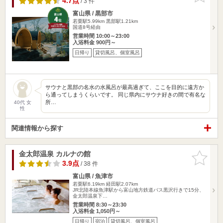
4.7点
/ 3 件
富山県 / 黒部市
若栗駅5.99km
黒部駅1.21km
国道8号経由
営業時間 10:00～23:00
入浴料金 900円～
日帰り
貸切風呂、個室風呂
サウナと黒部の名水の水風呂が最高過ぎて、ここを目的に遠方か
ら通ってしまうくらいです。 同じ県内にサウナ好きの間で有名な
所…
40代 女
性
関連情報から探す
金太郎温泉 カルナの館
お気に入
りに追加
3.9点
/ 38 件
富山県 / 魚津市
若栗駅6.19km
経田駅2.07km
JR北陸本線魚津駅から富山地方鉄道バス黒沢行きで15分、
金太郎温泉下…
営業時間 8:30～23:30
入浴料金 1,050円～
日帰り
宿泊
貸切風呂、個室風呂