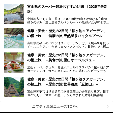
ままにする絶好の地に建つ宿がORIX HOTELS & RESORTS
の「黒部・宇奈月温泉 やまのは」。
富山県のスーパー銭湯おすすめ14選 【2025年最新
版】
自慢の眺望、温泉、居心地の良い客室、ビュッフェ式の食事
など、実際に泊まってみた体験を中心に詳しく紹介しちゃい
北陸地方にある富山県は、3,000m級の山々が連なる立山連
ます。日常から少し離れて、山懐で自然に癒されたいと思う
峰をのぞみ、立山黒部アルペンルートや黒部ダムが有名で
方にぴったりの温泉です。冬なら雪景色も絵になりますよ。
す。また、氷見港をはじめとする富山湾に揚がる、きときと
の（新鮮な）海の幸も見逃せません！
───
健康・美食・歴史の2日間「桜ヶ池クアガーデン」
提供元：オリックス・ホテルマネジメント株式会社【PR】
の極上旅 －健康の旅 天然温泉バイタルプール－
北陸新幹線が開業し、実は東京からも2時間ほどでアクセス
この記事は黒部・宇奈月温泉 やまのはのPR記事です。
できる富山県の、おすすめスーパー銭湯をご紹介します。質
富山県南砺市の「桜ヶ池クアガーデン」は、天然温泉を使っ
のいい天然温泉が豊富で、すぐにでも出かけたくなる施設が
てヘルスケアのできるウェルネススポット。日帰りでも宿泊
満載ですよ。
でも天然温泉バイタルプールやサウナ、露天風呂を利用でき
るので、ゆったり楽しみながら美しく健康に。
健康・美食・歴史の2日間「桜ヶ池クアガーデン」
の極上旅 －美食の旅 里山オーベルジュ－
そんな「桜ヶ池クアガーデン」の天然温泉バイタルプールと
大浴場・露天風呂を、宿泊して体験してきたので詳しくレポ
里山オーベルジュ＆天然温泉ウェルネススパの「桜ヶ池クア
ートしたいと思います。
ガーデン」は、食べる楽しみのために訪れるリピーターも多
い温泉です。館内のレストラン「ジョウハナーレ」では、
月、水はフレンチ、火、木は和食、土日はその両方がランチ
健康・美食・歴史の2日間「桜ヶ池クアガーデン」
とディナーで味わえます。オリジナルのスイーツも評判で
の極上旅 －歴史の旅 世界遺産「五箇山」－
す。
富山県南砺市は世界遺産である五箇山の合掌造り集落、日本
そんな「桜ヶ池クアガーデン」に宿泊して、食を満喫してき
遺産である「宮大工の鑿一丁から生まれた木彫刻美術館・井
たのでじっくりご紹介します！
波」、ユネスコ無形文化遺産 城端曳山祭で知られる越中の
小京都・城端と、とても魅力的な観光スポットがたくさんあ
ります。
ニフティ温泉ニュースTOPへ
城端の郊外に建つ里山オーベルジュ＆温泉ウェルネススパ