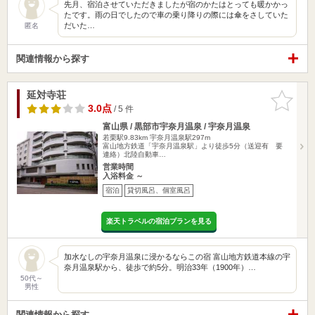
先月、宿泊させていただきましたが宿のかたはとっても暖かかっ
たです。雨の日でしたので車の乗り降りの際には傘をさしていた
だいた…
匿名
関連情報から探す
延対寺荘
お気に入
りに追加
3.0点
/ 5 件
富山県 / 黒部市宇奈月温泉 / 宇奈月温泉
若栗駅9.83km
宇奈月温泉駅297m
富山地方鉄道「宇奈月温泉駅」より徒歩5分（送迎有 要
連絡）北陸自動車…
営業時間
入浴料金 ～
宿泊
貸切風呂、個室風呂
楽天トラベルの宿泊プランを見る
加水なしの宇奈月温泉に浸かるならこの宿 富山地方鉄道本線の宇
奈月温泉駅から、徒歩で約5分。明治33年（1900年）…
50代～
男性
関連情報から探す