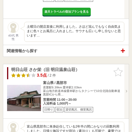
楽天トラベルの宿泊プランを見る
土曜日の開店直後に利用しました。さほど混んでもなく自由気ま
まに色々とお風呂に入れました。サウナも広いし申し分ないと思
います…
40代 男
性
関連情報から探す
明日山荘 さか栄（旧 明日温泉山荘）
お気に入
りに追加
3.5点
/ 2 件
富山県 / 黒部市
若栗駅6.39km
愛本駅2.03km
富山地方鉄道本線愛本駅からタクシーで10分北陸自動車道
黒部ICから県…
営業時間 11:00～20:00
入浴料金 1,000円～
日帰り
宿泊
貸切風呂、個室風呂
富山県黒部市に単身赴任している2年半の間にかなりの回数利用
しました。日帰り施設ですが宿泊（素泊り）も可能で、豪華では