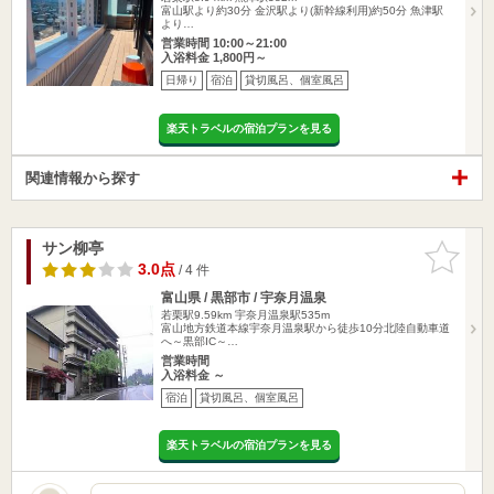
富山駅より約30分 金沢駅より(新幹線利用)約50分 魚津駅
より…
営業時間 10:00～21:00
入浴料金 1,800円～
日帰り
宿泊
貸切風呂、個室風呂
楽天トラベルの宿泊プランを見る
関連情報から探す
サン柳亭
お気に入
りに追加
3.0点
/ 4 件
富山県 / 黒部市 / 宇奈月温泉
若栗駅9.59km
宇奈月温泉駅535m
富山地方鉄道本線宇奈月温泉駅から徒歩10分北陸自動車道
へ～黒部IC～…
営業時間
入浴料金 ～
宿泊
貸切風呂、個室風呂
楽天トラベルの宿泊プランを見る