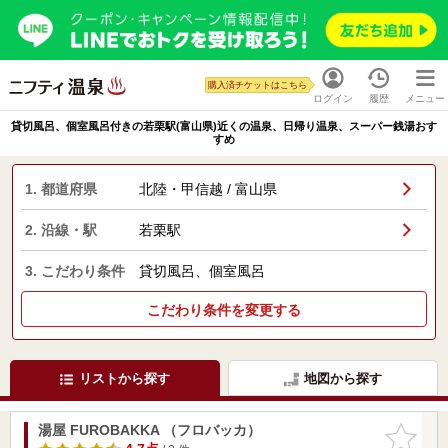
購入済チケットはこちら
ログイン
履歴
メニュー
貸切風呂、個室風呂付きの若栗駅(富山県)近くの温泉、日帰り温泉、スーパー銭湯おす
すめ
1. 都道府県
北陸・甲信越 / 富山県
2. 沿線・駅
若栗駅
3. こだわり条件
貸切風呂、個室風呂
こだわり条件を変更する
リストから探す
地図から探す
湯屋 FUROBAKKA （フロバッカ）
お気に入
りに追加