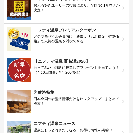
おふろ好きユーザーの投票により、全国No.1サウナが
決定！
ニフティ温泉プレミアムクーポン
ノジマモバイル会員向け 通常よりもお得な「特別価
格」で人気の温泉を満喫できる！
【ニフティ温泉 百名湯2026】
行ってみたい施設に投票してプレゼントを当てよう！
（全10回開催 / 合計260名様）
岩盤浴特集
日本全国の岩盤浴情報だけをピックアップ。まとめて
検索！
ニフティ温泉ニュース
温泉にもっと行きたくなる！お得な情報を掲載中