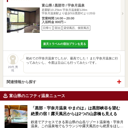
富山県 / 黒部市 / 宇奈月温泉
若栗駅10.25km
宇奈月温泉駅128m
宇奈月温泉駅より徒歩5分黒部ICより20分
営業時間 14:00～20:00
入浴料金 800円～
日帰り
宿泊
貸切風呂、個室風呂
楽天トラベルの宿泊プランを見る
初めての宇奈月温泉でしたが、最高でした！ また宇奈月温泉に行
ってみたいし、今度は立山にも行ってみたいです。
20代 男
性
関連情報から探す
富山県のニフティ温泉ニュース
「黒部・宇奈月温泉 やまのは」は黒部峡谷を望む
絶景の宿！露天風呂からは2つの山彦橋も見える
鉄道でアクセスできる富山県の山岳リゾート温泉地・宇奈月
温泉。この温泉地でもラウンジや露天風呂から絶景をほしい