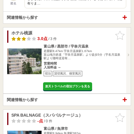
有りま…
匿名
関連情報から探す
ホテル桃源
お気に入
りに追加
3.0点
/ 3 件
富山県 / 黒部市 / 宇奈月温泉
若栗駅8.47km
宇奈月温泉駅1.67km
富山地方鉄道「宇奈月温泉駅」より徒歩5分（宇名月温泉
駅より随時送迎有…
営業時間
入浴料金 ～
宿泊
貸切風呂、個室風呂
楽天トラベルの宿泊プランを見る
関連情報から探す
SPA BALNAGE（スパバルナージュ）
お気に入
りに追加
-点
/ 0 件
富山県 / 魚津市
若栗駅8.94km
魚津駅382m