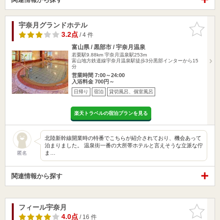
宇奈月グランドホテル
お気に入
りに追加
3.2点
/ 4 件
富山県 / 黒部市 / 宇奈月温泉
若栗駅9.88km
宇奈月温泉駅253m
富山地方鉄道線宇奈月温泉駅徒歩3分黒部インターから15
分
営業時間 7:00～24:00
入浴料金 700円～
日帰り
宿泊
貸切風呂、個室風呂
楽天トラベルの宿泊プランを見る
北陸新幹線開業時の特番でこちらが紹介されており、機会あって
泊まりました。 温泉街一番の大所帯ホテルと言えそうな立派な佇
ま…
匿名
関連情報から探す
フィール宇奈月
お気に入
りに追加
4.0点
/ 16 件