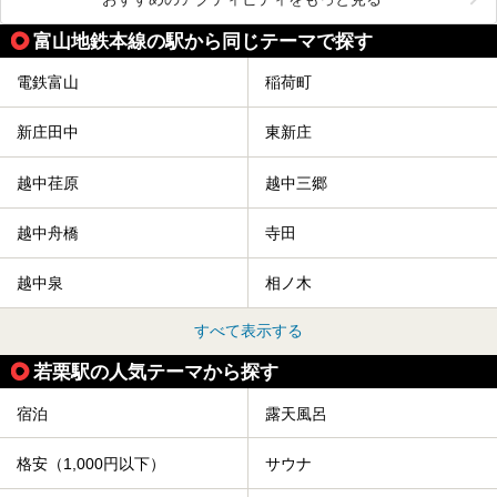
富山地鉄本線の駅から同じテーマで探す
電鉄富山
稲荷町
新庄田中
東新庄
越中荏原
越中三郷
越中舟橋
寺田
越中泉
相ノ木
すべて表示する
若栗駅の人気テーマから探す
宿泊
露天風呂
格安（1,000円以下）
サウナ