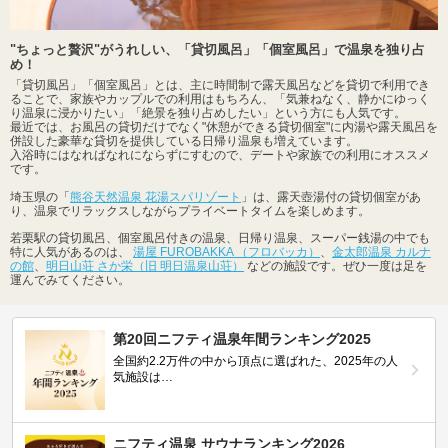
"ちょっと贅沢"がうれしい、「貸切風呂」「個室風呂」で温泉を独り占
め！
「貸切風呂」「個室風呂」とは、主に時間制で露天風呂などを貸切で利用でき
ることで、家族やカップルでの利用はもちろん、「気兼ねなく、静かにゆっく
り温泉に浸かりたい」「絶景を独り占めしたい」という方にも人気です。
最近では、お風呂の貸切だけでなく"休憩ができる貸切個室"に内湯や露天風呂を
併設した豪華な貸切を提供している日帰り温泉も増えています。
入浴時にはなればなれにならずにすむので、デートや家族での利用にオススメ
です。
埼玉県の「
熊谷天然温泉 花湯スパリゾート
」は、露天壺湯付の貸切個室があ
り、温泉でリラックスしながらプライベートタイムを楽しめます。
若栗駅の貸切風呂、個室風呂付きの温泉、日帰り温泉、スーパー銭湯の中でも
特に人気があるのは、
湯屋 FUROBAKKA （フロバッカ）
、
金太郎温泉 カルナ
の館
、
明日山荘 さか栄（旧 明日温泉山荘）
などの施設です。ぜひ一度は足を
運んでみてください。
第20回ニフティ温泉年間ランキング2025
全国約2.2万件の中から頂点に選ばれた、2025年の人
気施設は…
ニフティ温泉 サウナランキング2026