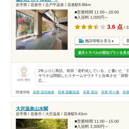
岩手県 / 花巻市 / 志戸平温泉 /
花巻駅8.86km
■営業時間 11:00～20:00
■入浴料 1,000円～
3.6 点
/ 
施設情報を見る
楽天トラベルの宿泊プランを見
2年ぶりに再訪。前回「老朽化している」と書いた「
サウナは閉鎖したスチームサウナ？と合体させ「洞窟
40代 男性
広…
関連情報
花巻 塩化物泉
花巻 硫酸塩泉
花巻 宿泊
花巻 切り傷
花
大沢温泉山水閣
岩手県 / 花巻市 / 大沢温泉 /
花巻駅9.41km
■営業時間 11:00～15:00
■入浴料 3,300円～