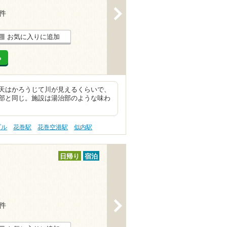
>
2件
お気に入りに追加
る
天はかろうじて川が見えるくらいで、
部と同じ。施設は湯治部のような味わ
プル
花巻駅
花巻空港駅
似内駅
日帰り
宿泊
>
1件