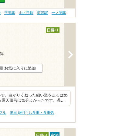
湯
平泉駅
山ノ目駅
前沢駅
一ノ関駅
日帰り
>
8件
お気に入りに追加
ので、曲がりくねった細い道を走るはめ
る露天風呂は気分よかったです。温…
ップル
湯田 (岩手) お食事・食事処
日帰り
宿泊