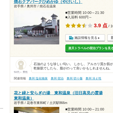
焼石クアパークひめかゆ（やけいし）
岩手県 / 奥州市 / 焼石岳温泉
■営業時間 10:00～21:30
■入浴料 600円～
3.9 点
/ 
施設情報を見る
楽天トラベルの宿泊プランを見
石油のような珍しい匂い。 しかし、アルカリ質か肌
乾燥肌でしたら、脂がのって良いかもしれませんね。
50代～ 男性
関連情報
奥州 塩化物泉
奥州 宿泊
奥州 切り傷
奥州 冷え性
花と緑と安らぎの湯 東和温泉（旧日高見の霊湯
東和温泉）
岩手県 / 花巻市東和町 /
土沢駅866m
■営業時間 10:00～21:00