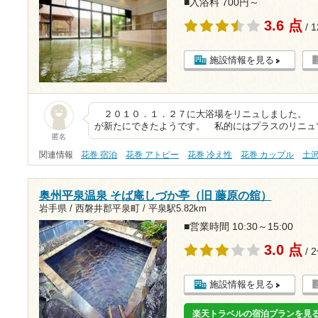
■入浴料 700円～
3.6 点
/ 
施設情報を見る
２０１０．１．２７に大浴場をリニュしました。 
が新たにできたようです。 私的にはプラスのリニュ
匿名
関連情報
花巻 宿泊
花巻 アトピー
花巻 冷え性
花巻 カップル
土
奥州平泉温泉 そば庵しづか亭（旧 藤原の舘）
岩手県 / 西磐井郡平泉町 /
平泉駅5.82km
■営業時間 10:30～15:00
3.0 点
/ 
施設情報を見る
楽天トラベルの宿泊プランを見