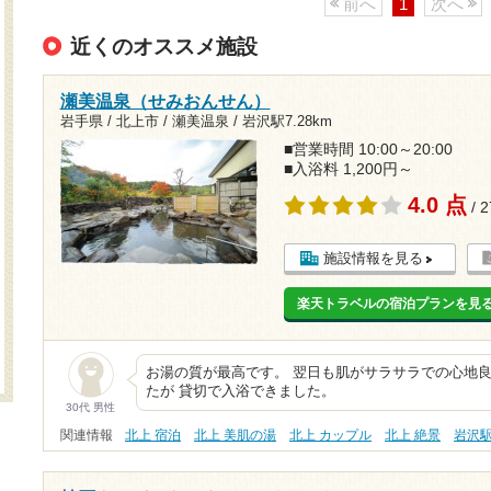
前へ
1
次へ
近くのオススメ施設
瀬美温泉（せみおんせん）
岩手県 / 北上市 / 瀬美温泉 /
岩沢駅7.28km
■営業時間 10:00～20:00
■入浴料 1,200円～
4.0 点
/ 
施設情報を見る
楽天トラベルの宿泊プランを見
お湯の質が最高です。 翌日も肌がサラサラでの心地良
たが 貸切で入浴できました。
30代 男性
関連情報
北上 宿泊
北上 美肌の湯
北上 カップル
北上 絶景
岩沢