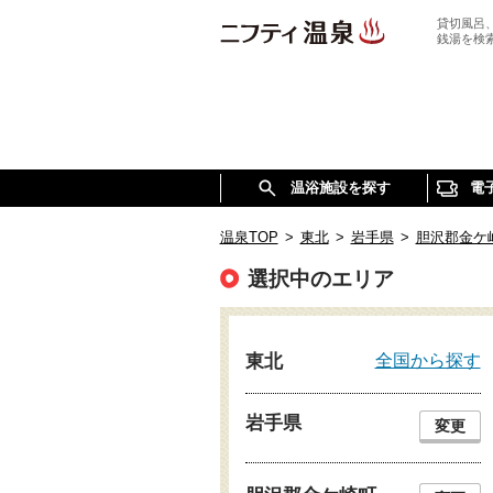
貸切風呂
銭湯を検
温浴施設を探す
電
温泉TOP
>
東北
>
岩手県
>
胆沢郡金ケ
選択中のエリア
全国から探す
東北
岩手県
変更