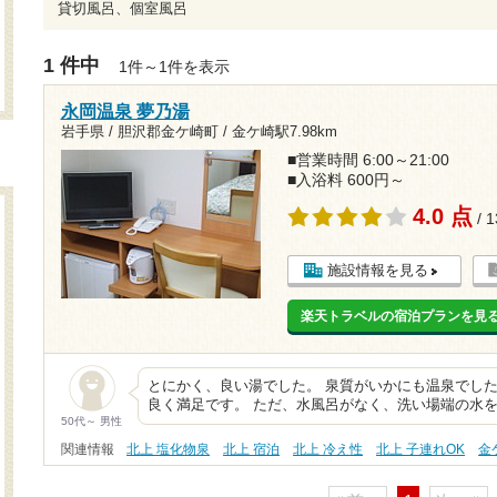
貸切風呂、個室風呂
1 件中
1件～1件を表示
永岡温泉 夢乃湯
岩手県 / 胆沢郡金ケ崎町 /
金ケ崎駅7.98km
■営業時間 6:00～21:00
■入浴料 600円～
4.0 点
/ 
施設情報を見る
楽天トラベルの宿泊プランを見
とにかく、良い湯でした。 泉質がいかにも温泉でした
良く満足です。 ただ、水風呂がなく、洗い場端の水
50代～ 男性
関連情報
北上 塩化物泉
北上 宿泊
北上 冷え性
北上 子連れOK
金