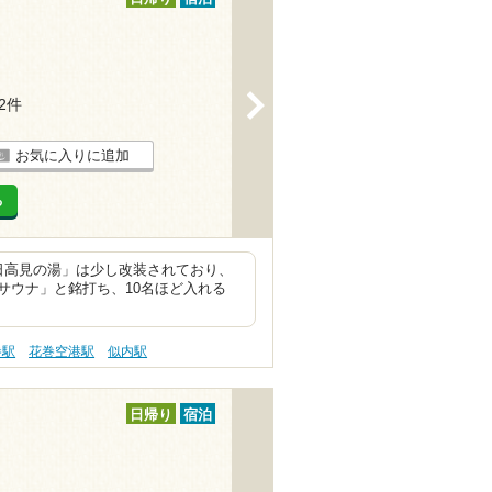
>
32件
お気に入りに追加
る
日高見の湯」は少し改装されており、
サウナ」と銘打ち、10名ほど入れる
巻駅
花巻空港駅
似内駅
日帰り
宿泊