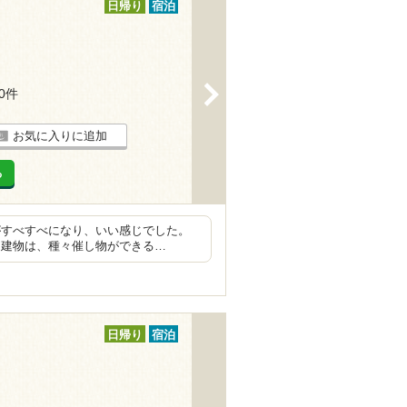
日帰り
宿泊
>
10件
お気に入りに追加
る
がすべすべになり、いい感じでした。
 建物は、種々催し物ができる…
日帰り
宿泊