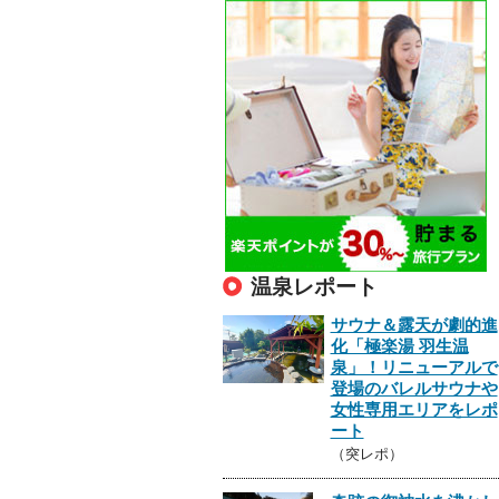
温泉レポート
サウナ＆露天が劇的進
化「極楽湯 羽生温
泉」！リニューアルで
登場のバレルサウナや
女性専用エリアをレポ
ート
（突レポ）