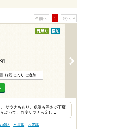
前へ
1
次へ
日帰り
宿泊
>
13件
お気に入りに追加
る
。 サウナもあり、眠湯も深さが丁度
をかぶって、再度サウナも楽し…
ケ崎駅
六原駅
水沢駅