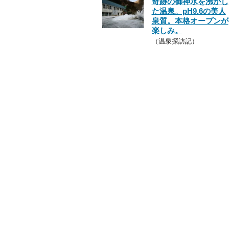
奇跡の御神水を沸かし
た温泉。pH9.6の美人
泉質。本格オープンが
楽しみ。
（温泉探訪記）