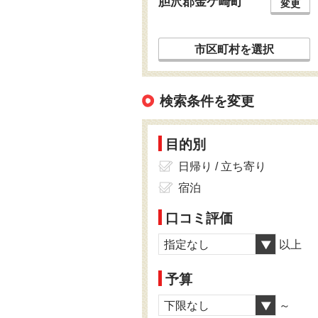
胆沢郡金ケ崎町
変更
市区町村を選択
検索条件を変更
目的別
日帰り / 立ち寄り
宿泊
口コミ評価
指定なし
以上
予算
下限なし
～