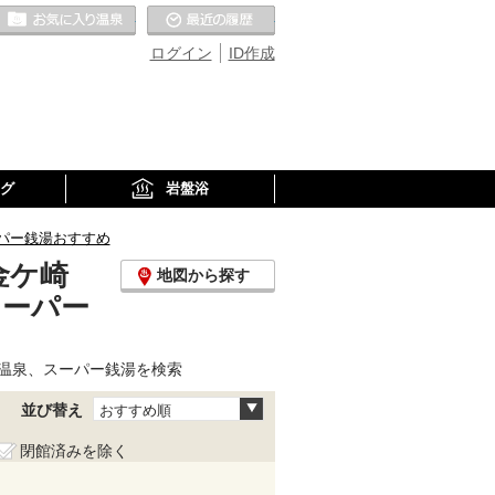
お気に入りの温泉
最近の履歴
ログイン
ID作成
グ
岩盤浴
パー銭湯おすすめ
金ケ崎
地図から探す
スーパー
温泉、スーパー銭湯を検索
並び替え
おすすめ順
閉館済みを除く