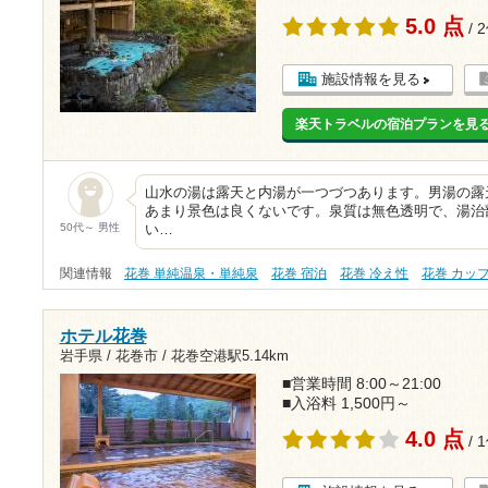
5.0 点
/ 
施設情報を見る
楽天トラベルの宿泊プランを見
山水の湯は露天と内湯が一つづつあります。男湯の露
あまり景色は良くないです。泉質は無色透明で、湯治
50代～ 男性
い…
関連情報
花巻 単純温泉・単純泉
花巻 宿泊
花巻 冷え性
花巻 カッ
ホテル花巻
岩手県 / 花巻市 /
花巻空港駅5.14km
■営業時間 8:00～21:00
■入浴料 1,500円～
4.0 点
/ 