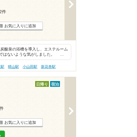
>
12件
お気に入りに追加
炭酸泉の浴槽を導入し、エステルーム
ではないような気がしました。 …
沢駅
晴山駅
小山田駅
新花巻駅
日帰り
宿泊
2件
>
お気に入りに追加
る