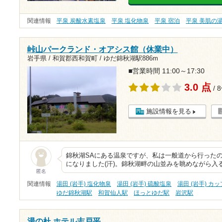
関連情報
平泉 炭酸水素塩泉
平泉 塩化物泉
平泉 宿泊
平泉 美肌の
峠山パークランド・オアシス館（休業中）
岩手県 / 和賀郡西和賀町 /
ゆだ錦秋湖駅886m
■営業時間 11:00～17:30
3.0 点
/ 
施設情報を見る
錦秋湖SAにある温泉ですが、私は一般道から行った
になりました(汗)。錦秋湖畔の山並みを眺めながら入
匿名
関連情報
湯田 (岩手) 塩化物泉
湯田 (岩手) 硫酸塩泉
湯田 (岩手) カ
ゆだ錦秋湖駅
和賀仙人駅
ほっとゆだ駅
岩沢駅
湯の杜 ホテル志戸平