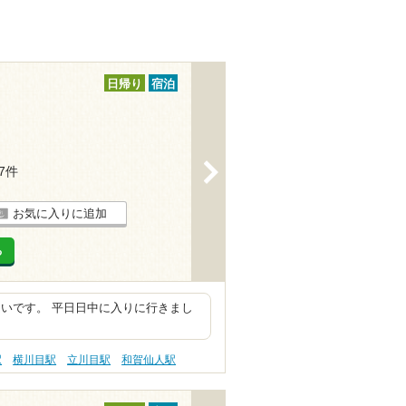
日帰り
宿泊
>
27件
お気に入りに追加
る
いです。 平日日中に入りに行きまし
駅
横川目駅
立川目駅
和賀仙人駅