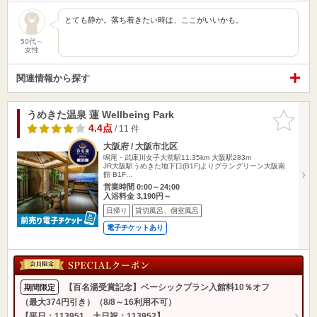
とても静か。落ち着きたい時は、ここがいいかも。
50代～
女性
関連情報から探す
うめきた温泉 蓮 Wellbeing Park
お気に入
りに追加
4.4点
/ 11 件
大阪府 / 大阪市北区
鳴尾・武庫川女子大前駅11.35km
大阪駅283m
JR大阪駅うめきた地下口(B1F)よりグラングリーン大阪南
館 B1F…
営業時間 0:00～24:00
入浴料金 3,190円～
日帰り
貸切風呂、個室風呂
電子チケットあり
【百名湯受賞記念】ベーシックプラン入館料10％オフ
期間限定
（最大374円引き）（8/8～16利用不可）
【平日：113951、土日祝：113952】