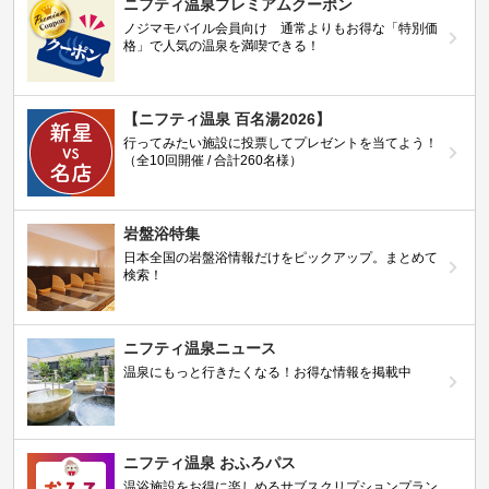
ニフティ温泉プレミアムクーポン
ノジマモバイル会員向け 通常よりもお得な「特別価
格」で人気の温泉を満喫できる！
【ニフティ温泉 百名湯2026】
行ってみたい施設に投票してプレゼントを当てよう！
（全10回開催 / 合計260名様）
岩盤浴特集
日本全国の岩盤浴情報だけをピックアップ。まとめて
検索！
ニフティ温泉ニュース
温泉にもっと行きたくなる！お得な情報を掲載中
ニフティ温泉 おふろパス
温浴施設をお得に楽しめるサブスクリプションプラン