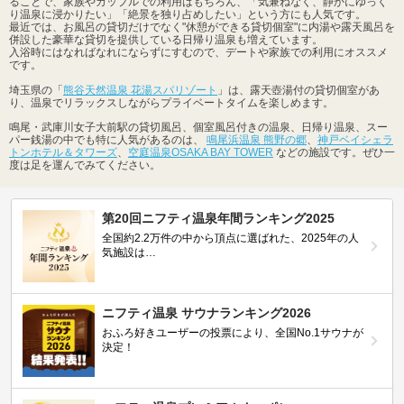
ることで、家族やカップルでの利用はもちろん、「気兼ねなく、静かにゆっく
り温泉に浸かりたい」「絶景を独り占めしたい」という方にも人気です。
最近では、お風呂の貸切だけでなく"休憩ができる貸切個室"に内湯や露天風呂を
併設した豪華な貸切を提供している日帰り温泉も増えています。
入浴時にはなればなれにならずにすむので、デートや家族での利用にオススメ
です。
埼玉県の「
熊谷天然温泉 花湯スパリゾート
」は、露天壺湯付の貸切個室があ
り、温泉でリラックスしながらプライベートタイムを楽しめます。
鳴尾・武庫川女子大前駅の貸切風呂、個室風呂付きの温泉、日帰り温泉、スー
パー銭湯の中でも特に人気があるのは、
鳴尾浜温泉 熊野の郷
、
神戸ベイシェラ
トンホテル＆タワーズ
、
空庭温泉OSAKA BAY TOWER
などの施設です。ぜひ一
度は足を運んでみてください。
第20回ニフティ温泉年間ランキング2025
全国約2.2万件の中から頂点に選ばれた、2025年の人
気施設は…
ニフティ温泉 サウナランキング2026
おふろ好きユーザーの投票により、全国No.1サウナが
決定！