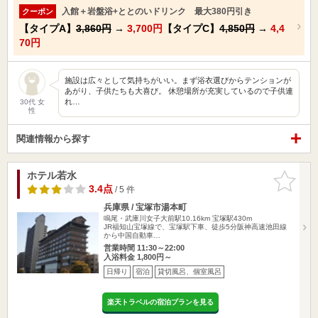
入館＋岩盤浴+ととのいドリンク 最大380円引き
クーポン
【タイプA】
3,860円
→
3,700円
【タイプC】
4,850円
→
4,4
70円
施設は広々として気持ちがいい。まず浴衣選びからテンションが
あがり、子供たちも大喜び。 休憩場所が充実しているので子供連
れ…
30代 女
性
関連情報から探す
ホテル若水
お気に入
りに追加
3.4点
/ 5 件
兵庫県 / 宝塚市湯本町
鳴尾・武庫川女子大前駅10.16km
宝塚駅430m
JR福知山宝塚線で、宝塚駅下車、徒歩5分阪神高速池田線
から中国自動車…
営業時間 11:30～22:00
入浴料金 1,800円～
日帰り
宿泊
貸切風呂、個室風呂
楽天トラベルの宿泊プランを見る