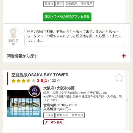
日帰り
宿泊
貸切風呂、個室風呂
楽天トラベルの宿泊プランを見る
神戸の研修で利用。有馬から引っ張って来ているのかと思った
ら、タクシーの運ちゃんによると埋立地を掘ったら湧いて来たら
しい。ホ…
30代 男
性
関連情報から探す
空庭温泉OSAKA BAY TOWER
お気に入
りに追加
3.6点
/ 133 件
大阪府 / 大阪市港区
鳴尾・武庫川女子大前駅9.86km
弁天町駅201m
●お車をご利用の場合 阪神高速道路4号湾岸線「天保山」出
口より車で…
営業時間 11:00～23:00
入浴料金 2,460円～
日帰り
貸切風呂、個室風呂
クーポンあり