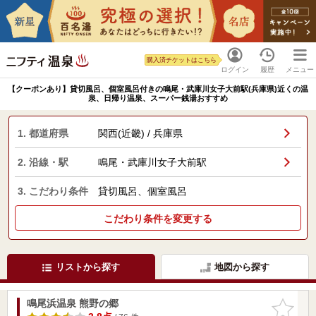
購入済チケットはこちら
ログイン
履歴
メニュー
【クーポンあり】貸切風呂、個室風呂付きの鳴尾・武庫川女子大前駅(兵庫県)近くの温
泉、日帰り温泉、スーパー銭湯おすすめ
1. 都道府県
関西(近畿) / 兵庫県
2. 沿線・駅
鳴尾・武庫川女子大前駅
3. こだわり条件
貸切風呂、個室風呂
こだわり条件を変更する
リストから探す
地図から探す
鳴尾浜温泉 熊野の郷
お気に入
りに追加