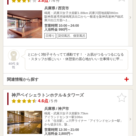
3.8点
/ 76 件
兵庫県 / 西宮市
鳴尾・武庫川女子大前駅1.88km
武庫川団地前駅860m
阪神高速湾岸線鳴尾浜出口から一般道を阪神高速神戸線武
庫川出口方面へ1…
営業時間 10:00～24:00
入浴料金 990円～
日帰り
貸切風呂、個室風呂
とにかく3拍子そろってて感動です！ ・お肌がつるっつるになる
・スタッフが感じいい ・休憩室の居心地がいい 仕事帰りに甲…
40代 女
性
関連情報から探す
神戸ベイシェラトンホテル＆タワーズ
お気に入
りに追加
4.6点
/ 5 件
兵庫県 / 神戸市
鳴尾・武庫川女子大前駅9.75km
アイランドセンター駅106m
ＪＲ「住吉駅」→六甲ライナー「アイランドセンター駅」
から徒歩1分。阪…
営業時間 12:30～21:00
入浴料金 2,800円～