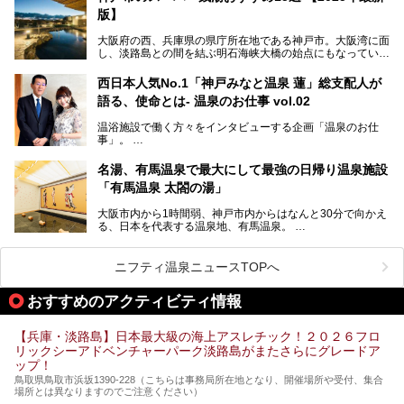
ちょうどよい規模で、日帰りでの訪問にもおすすめです。
版】
この記事では、城崎温泉と周辺の見どころから厳選した25
大阪府の西、兵庫県の県庁所在地である神戸市。大阪湾に面
の観光スポットをピックアップ。温泉やご当地グルメなどを
し、淡路島との間を結ぶ明石海峡大橋の始点にもなっていま
盛り込んだ日帰り観光モデルコースも紹介しているので、ぜ
す。古くから港町として栄え、異国情緒の残る異人館街や中
ひ参考にしてくださいね！
華街をはじめ、きらびやかに発展したハーバーランドなど、
西日本人気No.1「神戸みなと温泉 蓮」総支配人が
人気観光スポットもめじろ押しです。
語る、使命とは- 温泉のお仕事 vol.02
そして、温泉好きの視点から見ると、神戸市といえば何とい
っても「有馬温泉」。日本三古湯の一角をなす、歴史ある名
温浴施設で働く方々をインタビューする企画「温泉のお仕
湯です。そのお湯をリーズナブルに体験できる健康ランドや
事」。
スーパー銭湯があったら……。今回はそんな希望に沿う施設
第2弾はニフティ温泉年間ランキング2018で全国総合ランキ
も含め、おすすめのスパ銭をピックアップしてご紹介してい
ング西日本1位、2年連続「ベストオブ宿泊賞」に輝いた
きます！
名湯、有馬温泉で最大にして最強の日帰り温泉施設
「神戸みなと温泉 蓮」の魅力に迫りました！
「有馬温泉 太閤の湯」
大阪市内から1時間弱、神戸市内からはなんと30分で向かえ
る、日本を代表する温泉地、有馬温泉。
そのなかでも最大の規模を誇る「有馬温泉 太閤の湯」は、
有名な「金泉」と「銀泉」に加え、人工のの炭酸泉まで楽し
める、ある意味「最強」ともいえる施設です。
ニフティ温泉ニュースTOPへ
今回は自慢のお湯をメインにその魅力の数々を紹介します！
おすすめのアクティビティ情報
【兵庫・淡路島】日本最大級の海上アスレチック！２０２６フロ
リックシーアドベンチャーパーク淡路島がまたさらにグレードア
ップ！
鳥取県鳥取市浜坂1390‐228（こちらは事務局所在地となり、開催場所や受付、集合
場所とは異なりますのでご注意ください）