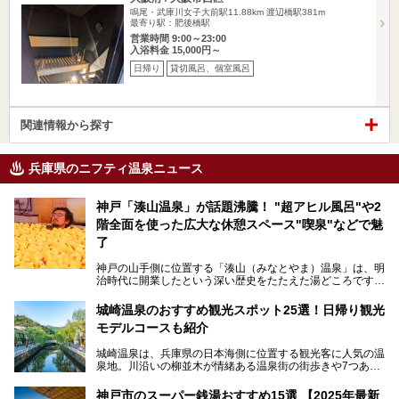
鳴尾・武庫川女子大前駅11.88km
渡辺橋駅381m
最寄り駅：肥後橋駅
営業時間 9:00～23:00
入浴料金 15,000円～
日帰り
貸切風呂、個室風呂
関連情報から探す
兵庫県のニフティ温泉ニュース
神戸「湊山温泉」が話題沸騰！ "超アヒル風呂"や2
階全面を使った広大な休憩スペース"喫泉"などで魅
了
神戸の山手側に位置する「湊山（みなとやま）温泉」は、明
治時代に開業したという深い歴史をたたえた湯どころです。
そんな長寿の温泉が今、話題となっています。理由は湯船い
っぱいに浮かぶアヒルちゃん。さらに、ゆったりくつろげて
城崎温泉のおすすめ観光スポット25選！日帰り観光
コワーキングも可能な休憩スペースも人気に。斬新な企画や
モデルコースも紹介
設備で人々をアッと驚かせる湊山温泉の魅力をリポートしま
す。
城崎温泉は、兵庫県の日本海側に位置する観光客に人気の温
泉地。川沿いの柳並木が情緒ある温泉街の街歩きや7つある
外湯巡り、ロープウェイからの絶景、冬のカニ料理などで知
られています。鉄道の駅から温泉街が近く、歩いて回るのに
神戸市のスーパー銭湯おすすめ15選 【2025年最新