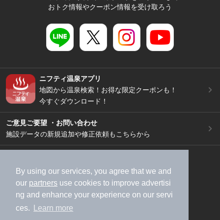
おトク情報やクーポン情報を受け取ろう
ニフティ温泉アプリ
地図から温泉検索！お得な限定クーポンも！
今すぐダウンロード！
ご意見ご要望 ・お問い合わせ
施設データの新規追加や修正依頼もこちらから
スマートフォン
/
PC
加盟店募集（資料請求）
広告出稿のご案内
By using our services, you agree that we and
our
partners
use cookies to improve advertisi
利用規約
ライフスタイルMEMBERS+規約
ng and enhance your experience on our servi
特定商取引法に基づく表記
ヘルプ
採用情報
ces.
Learn more
運営会社
個人情報保護ポリシー