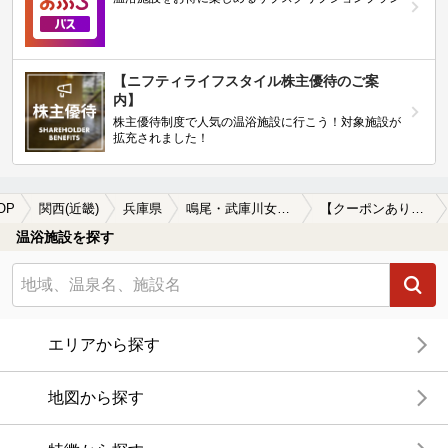
【ニフティライフスタイル株主優待のご案
内】
株主優待制度で人気の温浴施設に行こう！対象施設が
拡充されました！
OP
関西(近畿)
兵庫県
鳴尾・武庫川女子大前駅
【クーポンあり】貸切風呂、個室風呂付きの鳴尾・武庫川女子大前駅近くの温泉、日帰り温泉、スーパー銭湯おすすめ
温浴施設を探す
エリアから探す
地図から探す