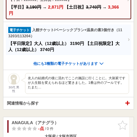
【平日】
3,190円
→
2,871円
【土日祝】
3,740円
→
3,366
円
入館チケット/ベーシックプラン+温泉の素3個付き（11
電子チケット
3203/113204）
【平日限定】大人（12歳以上）
3190円
【土日祝限定】大
人（12歳以上）
3740円
他にも3種類の電子チケットがあります
友人の結婚式の後に流れでここの施設に行くことに。大袈裟です
が人生観を変えられるほど驚きました。1番は外のプールです。
たまた…
30代 男
性
関連情報から探す
ANAGULA（アナグラ）
お気に入
りに追加
-点
/ 0 件
大阪府 / 大阪市西区