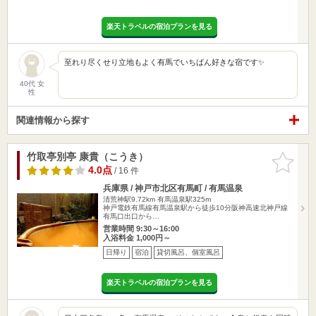
楽天トラベルの宿泊プランを見る
至れり尽くせり立地もよく有馬でいちばん好きな宿です✨
40代 女
性
関連情報から探す
竹取亭別亭 康貴（こうき）
お気に入
りに追加
4.0点
/ 16 件
兵庫県 / 神戸市北区有馬町 / 有馬温泉
清荒神駅9.72km
有馬温泉駅325m
神戸電鉄有馬線有馬温泉駅から徒歩10分阪神高速北神戸線
有馬口出口から…
営業時間 9:30～16:00
入浴料金 1,000円～
日帰り
宿泊
貸切風呂、個室風呂
楽天トラベルの宿泊プランを見る