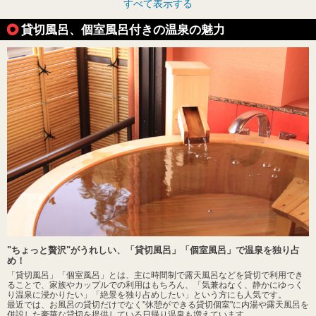
すべて表示する
貸切風呂、個室風呂付きの温泉の魅力
"ちょっと贅沢"がうれしい、「貸切風呂」「個室風呂」で温泉を独り占
め！
「貸切風呂」「個室風呂」とは、主に時間制で露天風呂などを貸切で利用でき
ることで、家族やカップルでの利用はもちろん、「気兼ねなく、静かにゆっく
り温泉に浸かりたい」「絶景を独り占めしたい」という方にも人気です。
最近では、お風呂の貸切だけでなく"休憩ができる貸切個室"に内湯や露天風呂を
併設した豪華な貸切を提供している日帰り温泉も増えています。