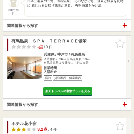
日本三名泉の一角、有馬温泉。 そのなかでも、金泉と銀泉を同時
に 感じれる日帰り施設が康貴。 有明源泉をかけ流…
30代 男
性
関連情報から探す
有馬温泉 ＳＰＡ ＴＥＲＲＡＣＥ紫翠
お気に入
りに追加
-点
/ 0 件
兵庫県 / 神戸市 / 有馬温泉
清荒神駅9.73km
有馬温泉駅529m
有馬温泉駅より徒歩にて約１０分
営業時間
入浴料金 ～
宿泊
貸切風呂、個室風呂
楽天トラベルの宿泊プランを見る
関連情報から探す
ホテル花小宿
お気に入
りに追加
3.2点
/ 4 件