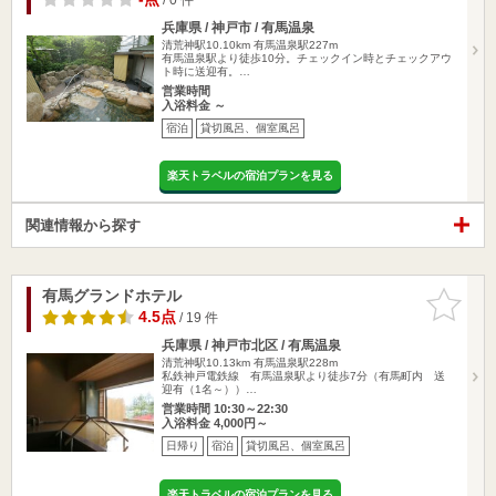
兵庫県 / 神戸市 / 有馬温泉
清荒神駅10.10km
有馬温泉駅227m
有馬温泉駅より徒歩10分。チェックイン時とチェックアウ
ト時に送迎有。…
営業時間
入浴料金 ～
宿泊
貸切風呂、個室風呂
楽天トラベルの宿泊プランを見る
関連情報から探す
有馬グランドホテル
お気に入
りに追加
4.5点
/ 19 件
兵庫県 / 神戸市北区 / 有馬温泉
清荒神駅10.13km
有馬温泉駅228m
私鉄神戸電鉄線 有馬温泉駅より徒歩7分（有馬町内 送
迎有（1名～））…
営業時間 10:30～22:30
入浴料金 4,000円～
日帰り
宿泊
貸切風呂、個室風呂
楽天トラベルの宿泊プランを見る