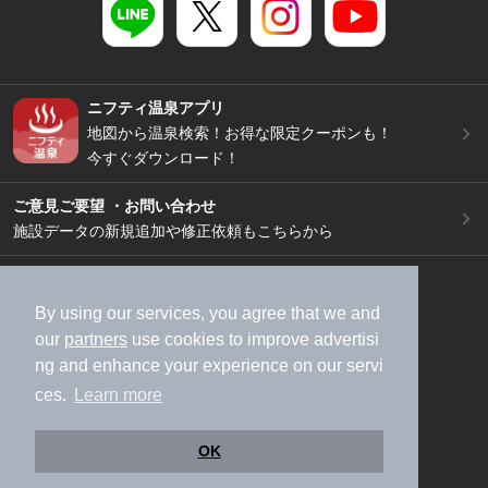
ニフティ温泉アプリ
地図から温泉検索！お得な限定クーポンも！
今すぐダウンロード！
ご意見ご要望 ・お問い合わせ
施設データの新規追加や修正依頼もこちらから
スマートフォン
/
PC
加盟店募集（資料請求）
広告出稿のご案内
By using our services, you agree that we and
our
partners
use cookies to improve advertisi
利用規約
ライフスタイルMEMBERS+規約
ng and enhance your experience on our servi
特定商取引法に基づく表記
ヘルプ
採用情報
ces.
Learn more
運営会社
個人情報保護ポリシー
©NIFTY Lifestyle Co., Ltd.
OK