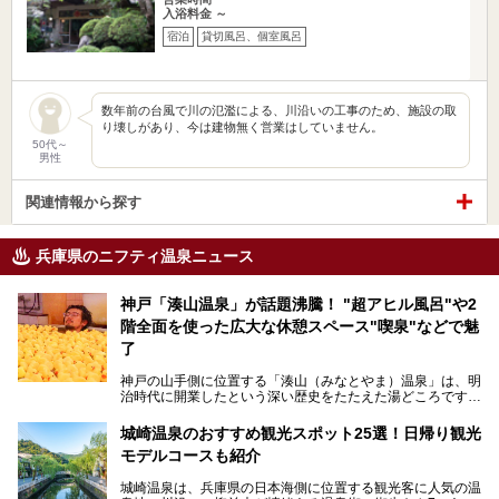
入浴料金 ～
宿泊
貸切風呂、個室風呂
数年前の台風で川の氾濫による、川沿いの工事のため、施設の取
り壊しがあり、今は建物無く営業はしていません。
50代～
男性
関連情報から探す
兵庫県のニフティ温泉ニュース
神戸「湊山温泉」が話題沸騰！ "超アヒル風呂"や2
階全面を使った広大な休憩スペース"喫泉"などで魅
了
神戸の山手側に位置する「湊山（みなとやま）温泉」は、明
治時代に開業したという深い歴史をたたえた湯どころです。
そんな長寿の温泉が今、話題となっています。理由は湯船い
っぱいに浮かぶアヒルちゃん。さらに、ゆったりくつろげて
城崎温泉のおすすめ観光スポット25選！日帰り観光
コワーキングも可能な休憩スペースも人気に。斬新な企画や
モデルコースも紹介
設備で人々をアッと驚かせる湊山温泉の魅力をリポートしま
す。
城崎温泉は、兵庫県の日本海側に位置する観光客に人気の温