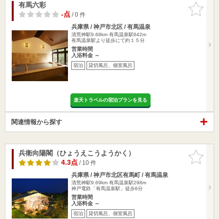
有馬六彩
お気に入
りに追加
-点
/ 0 件
兵庫県 / 神戸市北区 / 有馬温泉
清荒神駅9.68km
有馬温泉駅642m
有馬温泉駅より徒歩にて約１５分
営業時間
入浴料金 ～
宿泊
貸切風呂、個室風呂
楽天トラベルの宿泊プランを見る
関連情報から探す
兵衛向陽閣（ひょうえこうようかく）
お気に入
りに追加
4.3点
/ 10 件
兵庫県 / 神戸市北区有馬町 / 有馬温泉
清荒神駅9.69km
有馬温泉駅298m
神戸電鉄「有馬温泉駅」徒歩6分
営業時間
入浴料金 ～
宿泊
貸切風呂、個室風呂