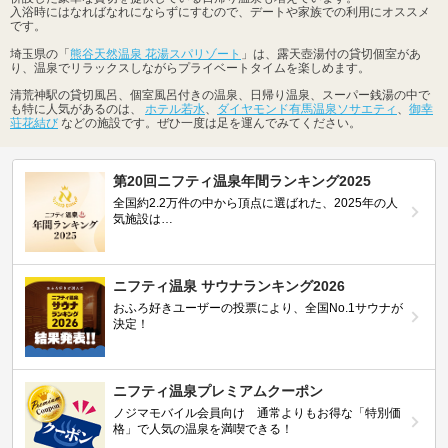
入浴時にはなればなれにならずにすむので、デートや家族での利用にオススメ
です。
埼玉県の「
熊谷天然温泉 花湯スパリゾート
」は、露天壺湯付の貸切個室があ
り、温泉でリラックスしながらプライベートタイムを楽しめます。
清荒神駅の貸切風呂、個室風呂付きの温泉、日帰り温泉、スーパー銭湯の中で
も特に人気があるのは、
ホテル若水
、
ダイヤモンド有馬温泉ソサエティ
、
御幸
荘花結び
などの施設です。ぜひ一度は足を運んでみてください。
第20回ニフティ温泉年間ランキング2025
全国約2.2万件の中から頂点に選ばれた、2025年の人
気施設は…
ニフティ温泉 サウナランキング2026
おふろ好きユーザーの投票により、全国No.1サウナが
決定！
ニフティ温泉プレミアムクーポン
ノジマモバイル会員向け 通常よりもお得な「特別価
格」で人気の温泉を満喫できる！