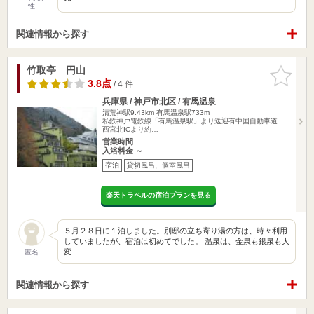
性
関連情報から探す
竹取亭 円山
お気に入
りに追加
3.8点
/ 4 件
兵庫県 / 神戸市北区 / 有馬温泉
清荒神駅9.43km
有馬温泉駅733m
私鉄神戸電鉄線「有馬温泉駅」より送迎有中国自動車道
西宮北ICより約…
営業時間
入浴料金 ～
宿泊
貸切風呂、個室風呂
楽天トラベルの宿泊プランを見る
５月２８日に１泊しました。別邸の立ち寄り湯の方は、時々利用
していましたが、宿泊は初めてでした。 温泉は、金泉も銀泉も大
変…
匿名
関連情報から探す