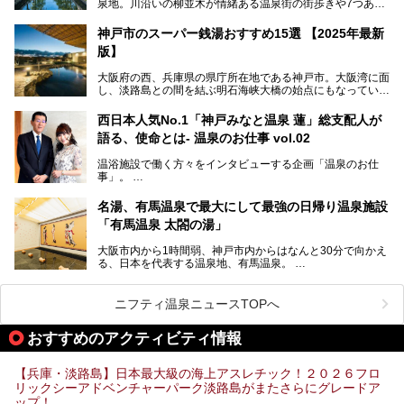
泉地。川沿いの柳並木が情緒ある温泉街の街歩きや7つある
外湯巡り、ロープウェイからの絶景、冬のカニ料理などで知
られています。鉄道の駅から温泉街が近く、歩いて回るのに
神戸市のスーパー銭湯おすすめ15選 【2025年最新
ちょうどよい規模で、日帰りでの訪問にもおすすめです。
版】
この記事では、城崎温泉と周辺の見どころから厳選した25
大阪府の西、兵庫県の県庁所在地である神戸市。大阪湾に面
の観光スポットをピックアップ。温泉やご当地グルメなどを
し、淡路島との間を結ぶ明石海峡大橋の始点にもなっていま
盛り込んだ日帰り観光モデルコースも紹介しているので、ぜ
す。古くから港町として栄え、異国情緒の残る異人館街や中
ひ参考にしてくださいね！
華街をはじめ、きらびやかに発展したハーバーランドなど、
西日本人気No.1「神戸みなと温泉 蓮」総支配人が
人気観光スポットもめじろ押しです。
語る、使命とは- 温泉のお仕事 vol.02
そして、温泉好きの視点から見ると、神戸市といえば何とい
っても「有馬温泉」。日本三古湯の一角をなす、歴史ある名
温浴施設で働く方々をインタビューする企画「温泉のお仕
湯です。そのお湯をリーズナブルに体験できる健康ランドや
事」。
スーパー銭湯があったら……。今回はそんな希望に沿う施設
第2弾はニフティ温泉年間ランキング2018で全国総合ランキ
も含め、おすすめのスパ銭をピックアップしてご紹介してい
ング西日本1位、2年連続「ベストオブ宿泊賞」に輝いた
きます！
名湯、有馬温泉で最大にして最強の日帰り温泉施設
「神戸みなと温泉 蓮」の魅力に迫りました！
「有馬温泉 太閤の湯」
大阪市内から1時間弱、神戸市内からはなんと30分で向かえ
る、日本を代表する温泉地、有馬温泉。
そのなかでも最大の規模を誇る「有馬温泉 太閤の湯」は、
有名な「金泉」と「銀泉」に加え、人工のの炭酸泉まで楽し
める、ある意味「最強」ともいえる施設です。
ニフティ温泉ニュースTOPへ
今回は自慢のお湯をメインにその魅力の数々を紹介します！
おすすめのアクティビティ情報
【兵庫・淡路島】日本最大級の海上アスレチック！２０２６フロ
リックシーアドベンチャーパーク淡路島がまたさらにグレードア
ップ！