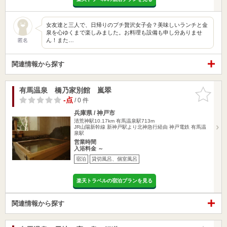
女友達と三人で、日帰りのプチ贅沢女子会？美味しいランチと金
泉を心ゆくまで楽しみました。お料理も設備も申し分ありませ
ん！また…
匿名
関連情報から探す
有馬温泉 橋乃家別館 嵐翠
お気に入
りに追加
-点
/ 0 件
兵庫県 / 神戸市
清荒神駅10.17km
有馬温泉駅713m
JR山陽新幹線 新神戸駅より北神急行経由 神戸電鉄 有馬温
泉駅
営業時間
入浴料金 ～
宿泊
貸切風呂、個室風呂
楽天トラベルの宿泊プランを見る
関連情報から探す