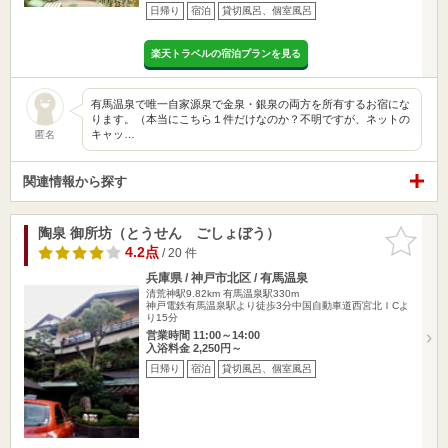
日帰り
宿泊
貸切風呂、個室風呂
楽天トラベルの宿泊プランを見る
有馬温泉で唯一自家源泉で金泉・銀泉の両方を所有するお宿にな
ります。（本当にこちら１件だけなのか？不明ですが、ネットの
キャッ…
匿名
関連情報から探す
陶泉 御所坊（とうせん ごしょぼう）
お気に入
りに追加
4.2点
/ 20 件
兵庫県 / 神戸市北区 / 有馬温泉
清荒神駅9.82km
有馬温泉駅330m
神戸電鉄有馬温泉駅より徒歩3分中国自動車道西宮北ＩCよ
り15分
営業時間 11:00～14:00
入浴料金 2,250円～
日帰り
宿泊
貸切風呂、個室風呂