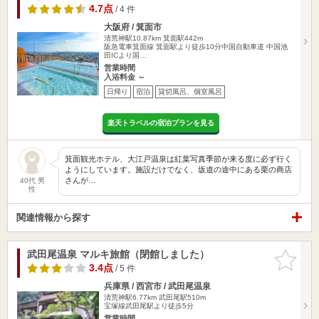
4.7点
/ 4 件
大阪府 / 箕面市
清荒神駅10.87km
箕面駅442m
阪急電車箕面線 箕面駅より徒歩10分中国自動車道 中国池
田ICより国…
営業時間
入浴料金 ～
日帰り
宿泊
貸切風呂、個室風呂
楽天トラベルの宿泊プランを見る
箕面観光ホテル、大江戸温泉は紅葉写真季節が来る度に必ず行く
ようにしています。施設だけでなく、坂道の途中にある栗の商店
さんが…
40代 男
性
関連情報から探す
武田尾温泉 マルキ旅館（閉館しました）
お気に入
りに追加
3.4点
/ 5 件
兵庫県 / 西宮市 / 武田尾温泉
清荒神駅6.77km
武田尾駅510m
宝塚線武田尾駅より徒歩5分
営業時間