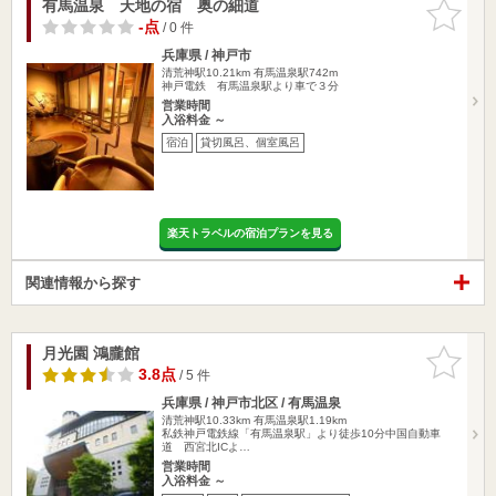
有馬温泉 天地の宿 奥の細道
お気に入
りに追加
-点
/ 0 件
兵庫県 / 神戸市
清荒神駅10.21km
有馬温泉駅742m
神戸電鉄 有馬温泉駅より車で３分
営業時間
入浴料金 ～
宿泊
貸切風呂、個室風呂
楽天トラベルの宿泊プランを見る
関連情報から探す
月光園 鴻朧館
お気に入
りに追加
3.8点
/ 5 件
兵庫県 / 神戸市北区 / 有馬温泉
清荒神駅10.33km
有馬温泉駅1.19km
私鉄神戸電鉄線「有馬温泉駅」より徒歩10分中国自動車
道 西宮北ICよ…
営業時間
入浴料金 ～