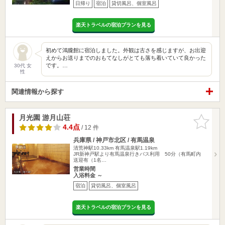
日帰り
宿泊
貸切風呂、個室風呂
楽天トラベルの宿泊プランを見る
初めて鴻朧館に宿泊しました。外観は古さを感じますが、お出迎
えからお送りまでのおもてなしがとても落ち着いていて良かった
です。…
30代 女
性
関連情報から探す
月光園 游月山荘
お気に入
りに追加
4.4点
/ 12 件
兵庫県 / 神戸市北区 / 有馬温泉
清荒神駅10.33km
有馬温泉駅1.19km
JR新神戸駅より有馬温泉行きバス利用 50分（有馬町内
送迎有（1名…
営業時間
入浴料金 ～
宿泊
貸切風呂、個室風呂
楽天トラベルの宿泊プランを見る