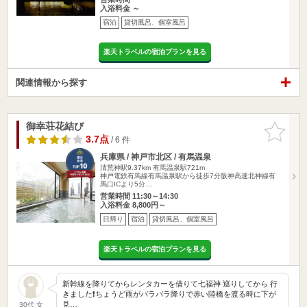
入浴料金 ～
宿泊
貸切風呂、個室風呂
楽天トラベルの宿泊プランを見る
関連情報から探す
御幸荘花結び
お気に入
りに追加
3.7点
/ 6 件
兵庫県 / 神戸市北区 / 有馬温泉
清荒神駅9.37km
有馬温泉駅721m
神戸電鉄有馬線有馬温泉駅から徒歩7分阪神高速北神線有
馬口ICより5分…
営業時間 11:30～14:30
入浴料金 8,800円～
日帰り
宿泊
貸切風呂、個室風呂
楽天トラベルの宿泊プランを見る
新幹線を降りてからレンタカーを借りて七福神 巡りしてから 行
きました❗️ちょうど雨がパラパラ降りで赤い陸橋を渡る時に下が
見…
30代 女