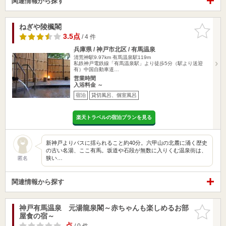
関連情報から探す
ねぎや陵楓閣
お気に入
りに追加
3.5点
/ 4 件
兵庫県 / 神戸市北区 / 有馬温泉
清荒神駅9.97km
有馬温泉駅119m
私鉄神戸電鉄線「有馬温泉駅」より徒歩5分（駅より送迎
有）中国自動車道…
営業時間
入浴料金 ～
宿泊
貸切風呂、個室風呂
楽天トラベルの宿泊プランを見る
新神戸よりバスに揺られること約40分。六甲山の北麓に涌く歴史
の古い名湯、ここ有馬。坂道や石段が無数に入りくむ温泉街は、
狭い…
匿名
関連情報から探す
神戸有馬温泉 元湯龍泉閣～赤ちゃんも楽しめるお部
お気に入
屋食の宿～
りに追加
-点
/ 0 件