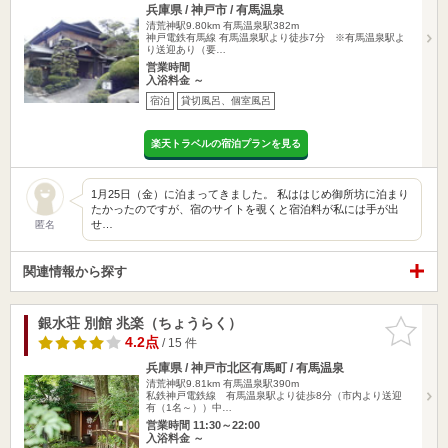
兵庫県 / 神戸市 / 有馬温泉
清荒神駅9.80km
有馬温泉駅382m
神戸電鉄有馬線 有馬温泉駅より徒歩7分 ※有馬温泉駅よ
り送迎あり（要…
営業時間
入浴料金 ～
宿泊
貸切風呂、個室風呂
楽天トラベルの宿泊プランを見る
1月25日（金）に泊まってきました。 私ははじめ御所坊に泊まり
たかったのですが、宿のサイトを覗くと宿泊料が私には手が出
せ…
匿名
関連情報から探す
銀水荘 別館 兆楽（ちょうらく）
お気に入
りに追加
4.2点
/ 15 件
兵庫県 / 神戸市北区有馬町 / 有馬温泉
清荒神駅9.81km
有馬温泉駅390m
私鉄神戸電鉄線 有馬温泉駅より徒歩8分（市内より送迎
有（1名～））中…
営業時間 11:30～22:00
入浴料金 ～