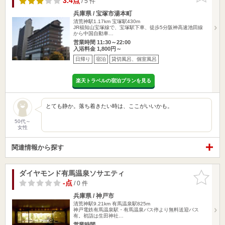
3.4点
/ 5 件
兵庫県 / 宝塚市湯本町
清荒神駅1.17km
宝塚駅430m
JR福知山宝塚線で、宝塚駅下車、徒歩5分阪神高速池田線
から中国自動車…
営業時間 11:30～22:00
入浴料金 1,800円～
日帰り
宿泊
貸切風呂、個室風呂
楽天トラベルの宿泊プランを見る
とても静か。落ち着きたい時は、ここがいいかも。
50代～
女性
関連情報から探す
ダイヤモンド有馬温泉ソサエティ
お気に入
りに追加
-点
/ 0 件
兵庫県 / 神戸市
清荒神駅9.21km
有馬温泉駅825m
神戸電鉄有馬温泉駅・有馬温泉バス停より無料送迎バス
有。初詣は生田神社…
営業時間