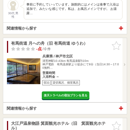
事前に予約していっています。旅館的にはメインは食事で入浴は
追加で、みたいな感じです。私は、お風呂メインですが。 お湯
露…
30代 男
性
関連情報から探す
有馬街道 月への舟（旧 有馬街道 ゆうわ）
お気に入
りに追加
-点
/ 0 件
兵庫県 / 神戸市北区
清荒神駅10.43km
有馬温泉駅510m
神戸電鉄 有馬温泉駅より徒歩にて9分（当日14:30～17:0
0無料…
営業時間
入浴料金 ～
宿泊
貸切風呂、個室風呂
楽天トラベルの宿泊プランを見る
関連情報から探す
大江戸温泉物語 箕面観光ホテル（旧 箕面観光ホテ
お気に入
ル）
りに追加