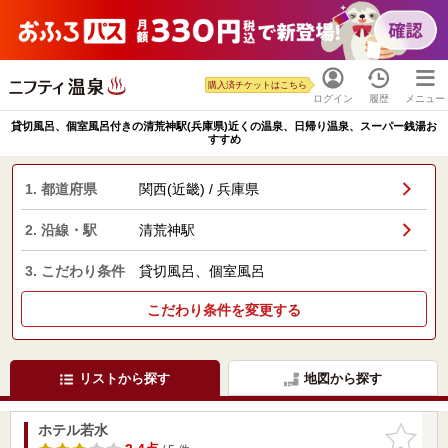
購入済チケットはこちら
ログイン
履歴
メニュー
貸切風呂、個室風呂付きの清荒神駅(兵庫県)近くの温泉、日帰り温泉、スーパー銭湯お
すすめ
1. 都道府県
関西(近畿) / 兵庫県
2. 沿線・駅
清荒神駅
3. こだわり条件
貸切風呂、個室風呂
こだわり条件を変更する
リストから探す
地図から探す
ホテル若水
お気に入
りに追加