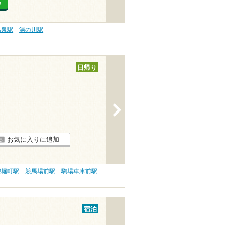
る
温泉駅
湯の川駅
日帰り
>
お気に入りに追加
深堀町駅
競馬場前駅
駒場車庫前駅
宿泊