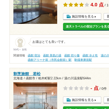
4.0 点
/ 
施設情報を見る
楽天トラベルの宿泊プランを見
お湯はとても良いです。
50代～ 女性
関連情報
函館 宿泊
函館 美肌の湯
函館 切り傷
函館 冷え性
湯の
函館アリーナ前（市民会館前）駅
駒場車庫前駅
割烹旅館 若松
北海道 / 函館市 /
柏木町駅2.22km
/
湯の川温泉駅644m
- 点
/ 0件
施設情報を見る