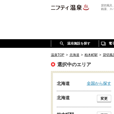
貸切風呂
銭湯、ス
温浴施設を探す
電
温泉TOP
>
北海道
>
柏木町駅
>
貸切風
選択中のエリア
全国から探す
北海道
北海道
変更