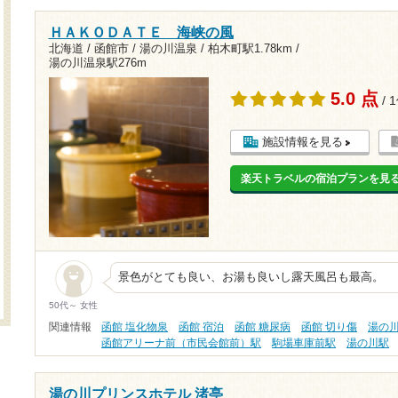
ＨＡＫＯＤＡＴＥ 海峡の風
北海道 / 函館市 / 湯の川温泉 /
柏木町駅1.78km
/
湯の川温泉駅276m
5.0 点
/ 
施設情報を見る
楽天トラベルの宿泊プランを見
景色がとても良い、お湯も良いし露天風呂も最高。
50代～ 女性
関連情報
函館 塩化物泉
函館 宿泊
函館 糖尿病
函館 切り傷
湯の
函館アリーナ前（市民会館前）駅
駒場車庫前駅
湯の川駅
湯の川プリンスホテル 渚亭