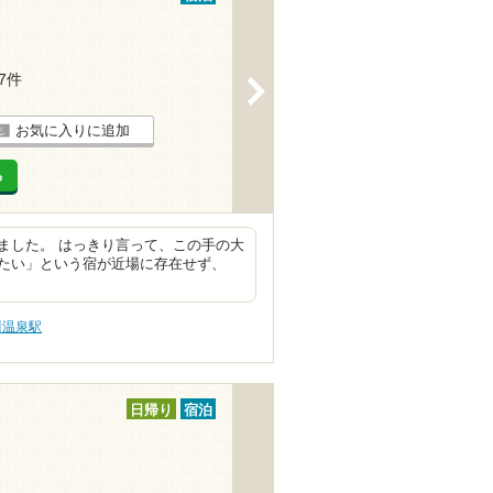
27件
>
お気に入りに追加
る
ました。 はっきり言って、この手の大
たい」という宿が近場に存在せず、
川温泉駅
日帰り
宿泊