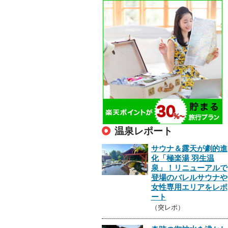
温泉レポート
サウナ＆露天が劇的進
化「極楽湯 羽生温
泉」！リニューアルで
登場のバレルサウナや
女性専用エリアをレポ
ート
（突レポ）