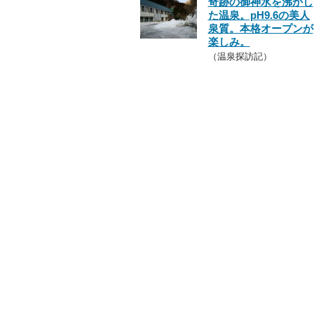
奇跡の御神水を沸かし
た温泉。pH9.6の美人
泉質。本格オープンが
楽しみ。
（温泉探訪記）