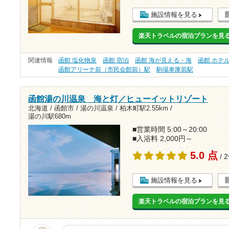
施設情報を見る
楽天トラベルの宿泊プランを見
関連情報
函館 塩化物泉
函館 宿泊
函館 海が見える・海
函館 ホテ
函館アリーナ前（市民会館前）駅
駒場車庫前駅
函館湯の川温泉 海と灯／ヒューイットリゾート
北海道 / 函館市 / 湯の川温泉 /
柏木町駅2.55km
/
湯の川駅680m
■営業時間 5:00～20:00
■入浴料 2,000円～
5.0 点
/ 
施設情報を見る
楽天トラベルの宿泊プランを見