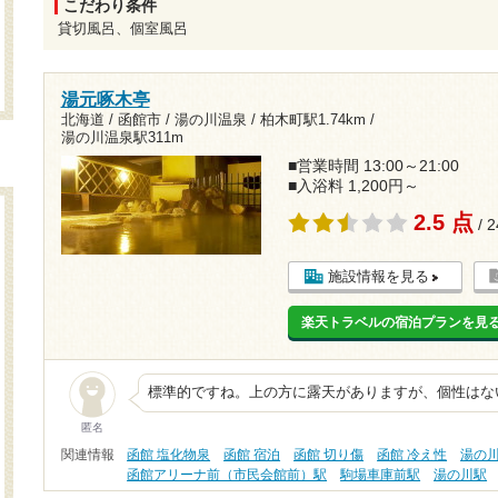
こだわり条件
貸切風呂、個室風呂
湯元啄木亭
北海道 / 函館市 / 湯の川温泉 /
柏木町駅1.74km
/
湯の川温泉駅311m
■営業時間 13:00～21:00
■入浴料 1,200円～
2.5 点
/ 
施設情報を見る
楽天トラベルの宿泊プランを見
標準的ですね。上の方に露天がありますが、個性はな
匿名
関連情報
函館 塩化物泉
函館 宿泊
函館 切り傷
函館 冷え性
湯の
函館アリーナ前（市民会館前）駅
駒場車庫前駅
湯の川駅