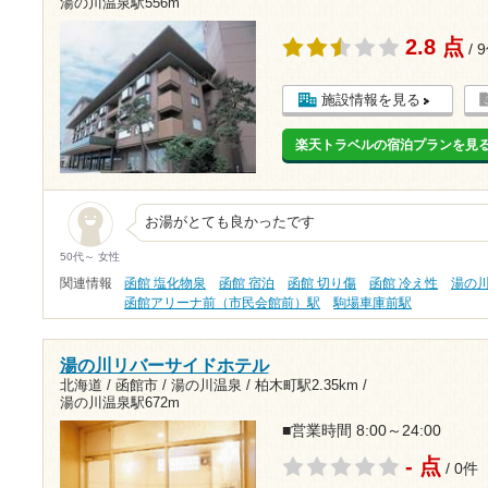
湯の川温泉駅556m
2.8 点
/ 
施設情報を見る
楽天トラベルの宿泊プランを見
お湯がとても良かったです
50代～ 女性
関連情報
函館 塩化物泉
函館 宿泊
函館 切り傷
函館 冷え性
湯の
函館アリーナ前（市民会館前）駅
駒場車庫前駅
湯の川リバーサイドホテル
北海道 / 函館市 / 湯の川温泉 /
柏木町駅2.35km
/
湯の川温泉駅672m
■営業時間 8:00～24:00
- 点
/ 0件