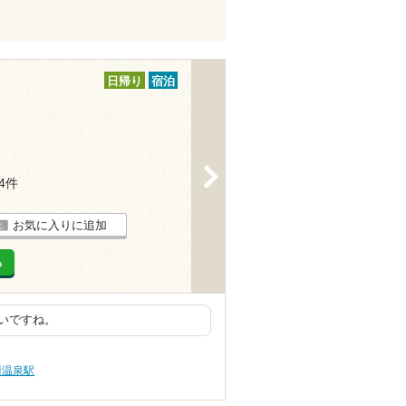
日帰り
宿泊
>
24件
お気に入りに追加
る
いですね。
川温泉駅