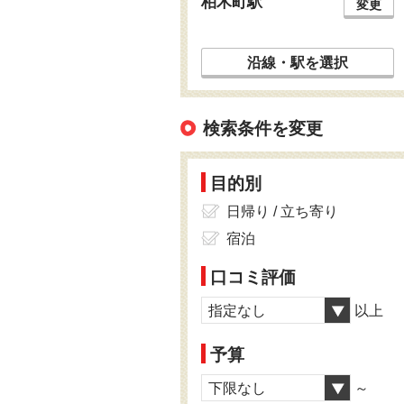
柏木町駅
変更
沿線・駅を選択
検索条件を変更
目的別
日帰り / 立ち寄り
宿泊
口コミ評価
指定なし
以上
予算
下限なし
～