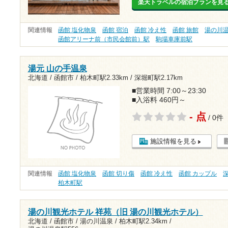
楽天トラベルの宿泊プランを見
関連情報
函館 塩化物泉
函館 宿泊
函館 冷え性
函館 旅館
湯の川
函館アリーナ前（市民会館前）駅
駒場車庫前駅
湯元 山の手温泉
北海道 / 函館市 /
柏木町駅2.33km
/
深堀町駅2.17km
■営業時間 7:00～23:30
■入浴料 460円～
- 点
/ 0件
施設情報を見る
関連情報
函館 塩化物泉
函館 切り傷
函館 冷え性
函館 カップル
柏木町駅
湯の川観光ホテル 祥苑（旧 湯の川観光ホテル）
北海道 / 函館市 / 湯の川温泉 /
柏木町駅2.34km
/