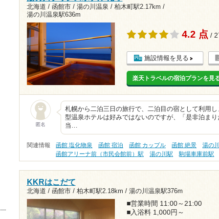
北海道 / 函館市 / 湯の川温泉 /
柏木町駅2.17km
/
湯の川温泉駅636m
4.2 点
/ 
施設情報を見る
楽天トラベルの宿泊プランを見
札幌から二泊三日の旅行で、二泊目の宿として利用し
型温泉ホテルは好みではないのですが、「是非泊まり
匿名
当…
関連情報
函館 塩化物泉
函館 宿泊
函館 カップル
函館 絶景
湯の
函館アリーナ前（市民会館前）駅
湯の川駅
駒場車庫前駅
KKRはこだて
北海道 / 函館市 /
柏木町駅2.18km
/
湯の川温泉駅376m
■営業時間 11:00～21:00
■入浴料 1,000円～