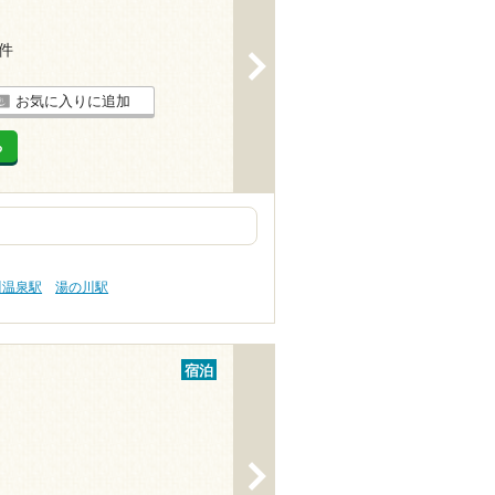
9件
>
お気に入りに追加
る
川温泉駅
湯の川駅
宿泊
>