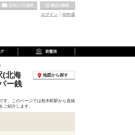
お気に入りの温泉
最近の履歴
ログイン
ID作成
グ
岩盤浴
め
(北海
地図から探す
パー銭
です。このページでは柏木町駅から直線
をご紹介します。