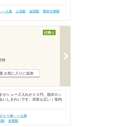
・一人旅
人見駅
金田駅
豊前大熊駅
日帰り
>
17件
お気に入りに追加
すがシューズ入れが１０円、脱衣ロッ
るいしきれいです。浴室も広い！室内
 ひとり旅・一人旅
川駅
折尾駅