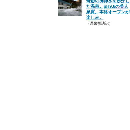
奇跡の御神水を沸かし
た温泉。pH9.6の美人
泉質。本格オープンが
楽しみ。
（温泉探訪記）