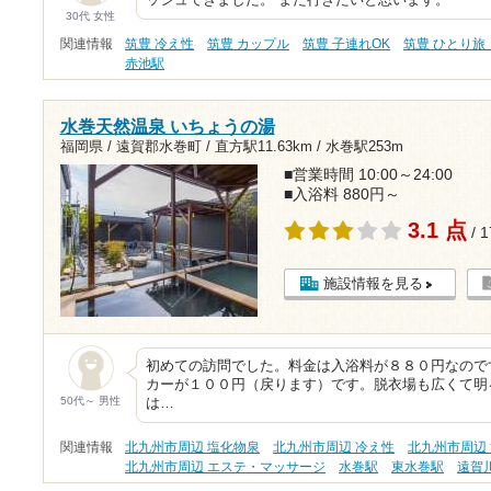
ッシュできました。 また行きたいと思います。
30代 女性
関連情報
筑豊 冷え性
筑豊 カップル
筑豊 子連れOK
筑豊 ひとり旅
赤池駅
水巻天然温泉 いちょうの湯
福岡県 / 遠賀郡水巻町 /
直方駅11.63km
/
水巻駅253m
■営業時間 10:00～24:00
■入浴料 880円～
3.1 点
/ 
施設情報を見る
初めての訪問でした。料金は入浴料が８８０円なので
カーが１００円（戻ります）です。脱衣場も広くて明
50代～ 男性
は…
関連情報
北九州市周辺 塩化物泉
北九州市周辺 冷え性
北九州市周辺
北九州市周辺 エステ・マッサージ
水巻駅
東水巻駅
遠賀