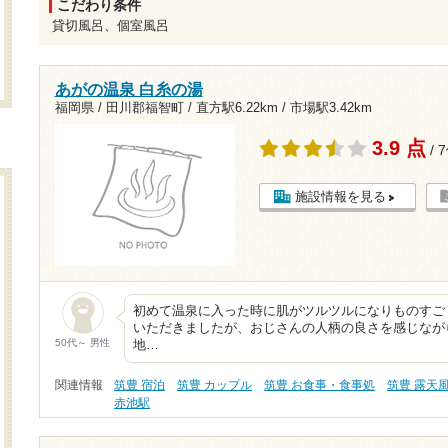
こだわり条件
貸切風呂、個室風呂
あがの温泉 白糸の湯
福岡県 / 田川郡福智町 /
直方駅6.22km
/
市場駅3.42km
3.9 点
/ 
施設情報を見る
初めて温泉に入った時に肌がツルツルになりものすご
いただきましたが、おじさんの人柄の良さを感じなが
50代～ 男性
地…
関連情報
筑豊 宿泊
筑豊 カップル
筑豊 お食事・食事処
筑豊 露天
赤池駅