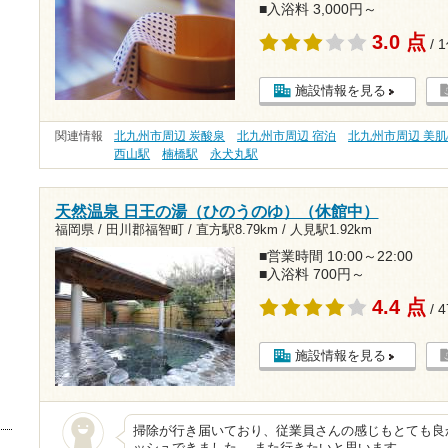
■入浴料 3,000円～
3.0 点
/ 
施設情報を見る
関連情報
北九州市周辺 炭酸泉
北九州市周辺 宿泊
北九州市周辺 美
西山駅
楠橋駅
永犬丸駅
天然温泉 日王の湯（ひのうのゆ）（休館中）
福岡県 / 田川郡福智町 /
直方駅8.79km
/
人見駅1.92km
■営業時間 10:00～22:00
■入浴料 700円～
4.4 点
/ 
施設情報を見る
掃除が行き届いており、従業員さんの感じもとても良