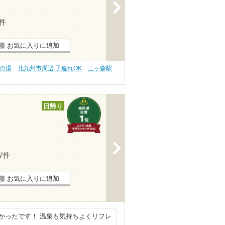
>
1件
お気に入りに追加
肌の湯
北九州市周辺 子連れOK
三ヶ森駅
日帰り
>
47件
お気に入りに追加
かったです！ 温泉も気持ちよくリフレ