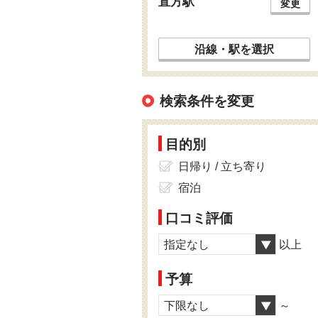
直方駅
変更
沿線・駅を選択
検索条件を変更
目的別
日帰り / 立ち寄り
宿泊
口コミ評価
指定なし
以上
予算
下限なし
～