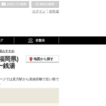
お気に入りの温泉
最近の履歴
ログイン
ID作成
グ
岩盤浴
湯おすすめ
福岡県)
地図から探す
ー銭湯
ージでは直方駅から直線距離で近い順で
。