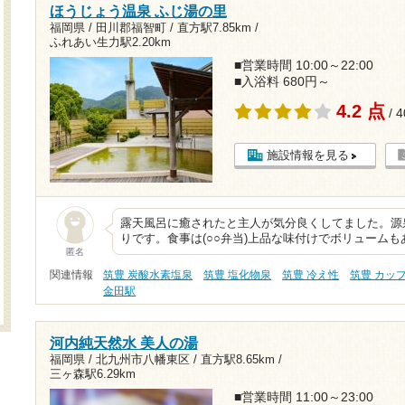
ほうじょう温泉 ふじ湯の里
福岡県 / 田川郡福智町 /
直方駅7.85km
/
ふれあい生力駅2.20km
■営業時間 10:00～22:00
■入浴料 680円～
4.2 点
/ 
施設情報を見る
露天風呂に癒されたと主人が気分良くしてました。源
りです。食事は(○○弁当)上品な味付けでボリューム
匿名
関連情報
筑豊 炭酸水素塩泉
筑豊 塩化物泉
筑豊 冷え性
筑豊 カッ
金田駅
河内純天然水 美人の湯
福岡県 / 北九州市八幡東区 /
直方駅8.65km
/
三ヶ森駅6.29km
■営業時間 11:00～23:00