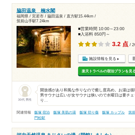
脇田温泉 楠水閣
福岡県 / 宮若市 / 脇田温泉 /
直方駅15.44km
/
筑前山手駅7.24km
■営業時間 10:00～23:00
■入浴料 850円～
3.2 点
/ 
施設情報を見る
楽天トラベルの宿泊プランを見
開放感があり和風な作りなので癒し度高め。お湯は循
男サウナは広いが女サウナは狭いので水曜日は要チェ
30代 男性
り…
関連情報
飯塚 宿泊
飯塚 美肌の湯
飯塚 切り傷
飯塚 カップル
筑
門松駅