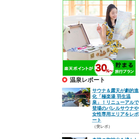
温泉レポート
サウナ＆露天が劇的進
化「極楽湯 羽生温
泉」！リニューアルで
登場のバレルサウナや
女性専用エリアをレポ
ート
（突レポ）