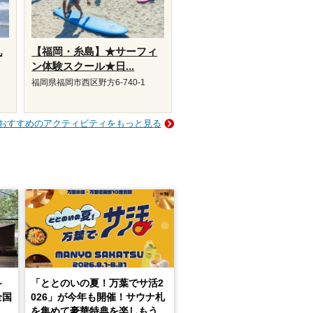
九
【福岡・糸島】★サーフィ
ン体験スクール★日...
福岡県福岡市西区野方6-740-1
おすすめのアクティビティをもっと見る
～
「ととのいの夏！万葉でサ活2
全国
026」が今年も開催！サウナ札
を集めて豪華特典を楽しもう