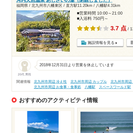
河内天然温泉 あじさいの湯（閉館しました）
福岡県 / 北九州市八幡東区 /
直方駅11.20km
/
八幡駅4.31km
■営業時間 10:00～21:00
■入浴料 750円～
3.7 点
/ 
施設情報を見る
2018年12月31日より営業を休止しています
20代 男性
関連情報
北九州市周辺 冷え性
北九州市周辺 カップル
北九州市周辺
北九州市周辺 お食事・食事処
八幡駅
スペースワールド駅
おすすめのアクティビティ情報