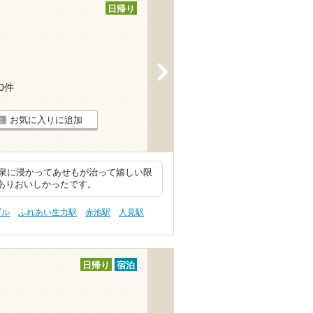
日帰り
>
40件
お気に入りに追加
泉に浸かってあせもが治って嬉しい限
もありおいしかったです。
プル
ふれあい生力駅
赤池駅
人見駅
日帰り
宿泊