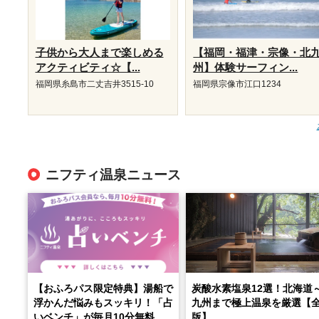
子供から大人まで楽しめる
【福岡・福津・宗像・北
アクティビティ☆【...
州】体験サーフィン...
福岡県糸島市二丈吉井3515-10
福岡県宗像市江口1234
ニフティ温泉ニュース
【おふろパス限定特典】湯船で
炭酸水素塩泉12選！北海道
浮かんだ悩みもスッキリ！「占
九州まで極上温泉を厳選【
いベンチ」が毎月10分無料
版】