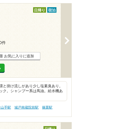
日帰り
宿泊
>
20件
お気に入りに追加
る
環と掛け流しがあり少し塩素臭あり。
ック。シャンプー系は馬油。給水機あ
前山手駅
城戸南蔵院前駅
篠栗駅