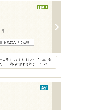
日帰り
>
10件
お気に入りに追加
一人旅をしておりました。2泊車中泊
た。 流石に疲れも溜まっていて、…
宿泊