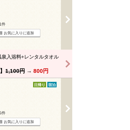
>
11件
お気に入りに追加
温泉入浴料+レンタルタオル
>
】
1,100円
→
800円
日帰り
宿泊
>
15件
お気に入りに追加