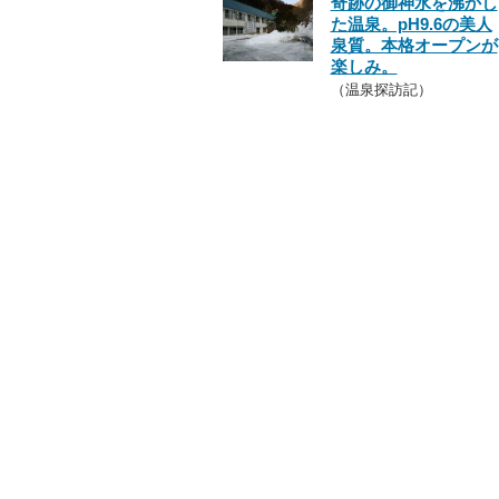
奇跡の御神水を沸かし
た温泉。pH9.6の美人
泉質。本格オープンが
楽しみ。
（温泉探訪記）