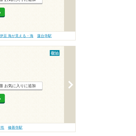
る
伊豆 海が見える・海
蓮台寺駅
宿泊
>
お気に入りに追加
る
え性
修善寺駅