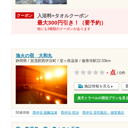
入浴料+タオルクーポン
クーポン
最大300円引き！（要予約）
他にも3種類のクーポンがあります
漁火の宿 大和丸
静岡県 / 賀茂郡西伊豆町 / 堂ヶ島温泉 /
修善寺駅22.03km
- 点
/ 0件
施設情報を見る
楽天トラベルの宿泊プランを見
関連情報
西伊豆 硫酸塩泉
西伊豆 宿泊
西伊豆 貸切風呂、個室風呂