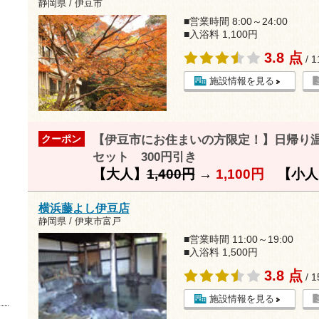
静岡県 / 伊豆市
■営業時間 8:00～24:00
■入浴料 1,100円
3.8 点
/ 
施設情報を見る
【伊豆市にお住まいの方限定！】日帰り
クーポン
セット 300円引き
【大人】
1,400円
→
1,100円
【小人
横浜藤よし伊豆店
静岡県 / 伊東市富戸
■営業時間 11:00～19:00
■入浴料 1,500円
3.8 点
/ 
施設情報を見る