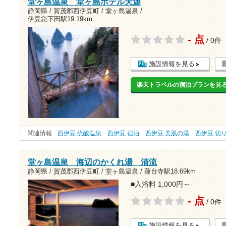
堂ヶ島温泉 堂ヶ島ホテル天遊
静岡県 / 賀茂郡西伊豆町 / 堂ヶ島温泉 /
伊豆急下田駅19.19km
- 点
/ 0件
施設情報を見る
楽天トラベルの宿泊プランを見
関連情報
西伊豆 硫酸塩泉
西伊豆 宿泊
西伊豆 美肌の湯
西伊豆 切
堂ヶ島温泉 海辺のかくれ湯 清流
静岡県 / 賀茂郡西伊豆町 / 堂ヶ島温泉 /
蓮台寺駅18.69km
■入浴料 1,000円～
- 点
/ 0件
施設情報を見る