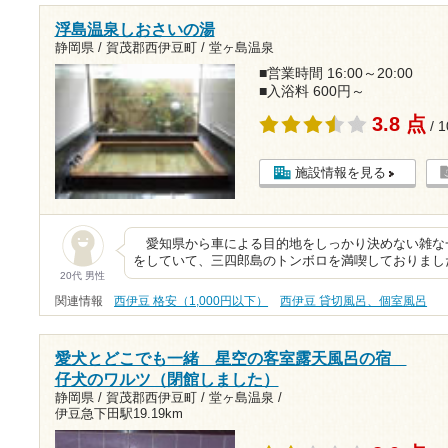
浮島温泉しおさいの湯
静岡県 / 賀茂郡西伊豆町 / 堂ヶ島温泉
■営業時間 16:00～20:00
■入浴料 600円～
3.8 点
/ 
施設情報を見る
愛知県から車による目的地をしっかり決めない雑な
をしていて、三四郎島のトンボロを満喫しておりまし
20代 男性
関連情報
西伊豆 格安（1,000円以下）
西伊豆 貸切風呂、個室風呂
愛犬とどこでも一緒 星空の客室露天風呂の宿
仔犬のワルツ（閉館しました）
静岡県 / 賀茂郡西伊豆町 / 堂ヶ島温泉 /
伊豆急下田駅19.19km