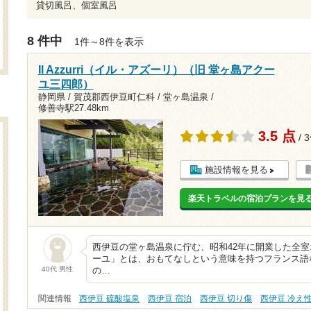
貸切風呂、個室風呂
8 件中
1件～8件を表示
Il Azzurri（イル・アズーリ）（旧 堂ヶ島アクー
ユ三四郎）
静岡県 / 賀茂郡西伊豆町仁科 / 堂ヶ島温泉 /
修善寺駅27.48km
3.5 点
/ 
施設情報を見る
楽天トラベルの宿泊プランを見
西伊豆の堂ヶ島温泉に佇む、昭和42年に開業した全
ーユ」とは、おもてなしという意味を持つフランス語
40代 男性
の…
関連情報
西伊豆 硫酸塩泉
西伊豆 宿泊
西伊豆 切り傷
西伊豆 冷え