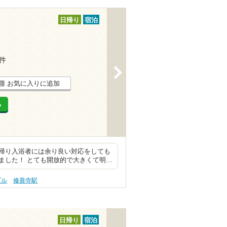
日帰り
宿泊
2件
>
お気に入りに追加
る
帰り入浴者には余り良い対応をしても
ました！ とても開放的で大きくて明…
プル
修善寺駅
日帰り
宿泊