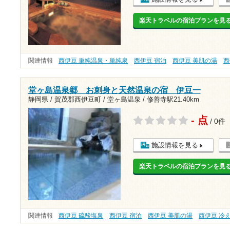
楽天トラベルの宿泊プランを見
関連情報
西伊豆 単純温泉・単純泉
西伊豆 宿泊
西伊豆 美肌の湯
西
堂ヶ島温泉郷 お刺身と天然温泉の宿 伊豆一
静岡県 / 賀茂郡西伊豆町 / 堂ヶ島温泉 /
修善寺駅21.40km
- 点
/ 0件
施設情報を見る
楽天トラベルの宿泊プランを見
関連情報
西伊豆 硫酸塩泉
西伊豆 宿泊
西伊豆 美肌の湯
西伊豆 冷