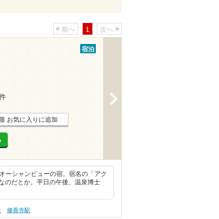
前へ
1
次へ
宿泊
>
3件
お気に入りに追加
る
室オーシャンビューの宿。宿名の「アク
なのだとか。平日の午後、温泉博士
性
修善寺駅