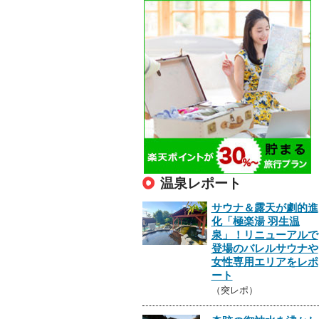
温泉レポート
サウナ＆露天が劇的進
化「極楽湯 羽生温
泉」！リニューアルで
登場のバレルサウナや
女性専用エリアをレポ
ート
（突レポ）