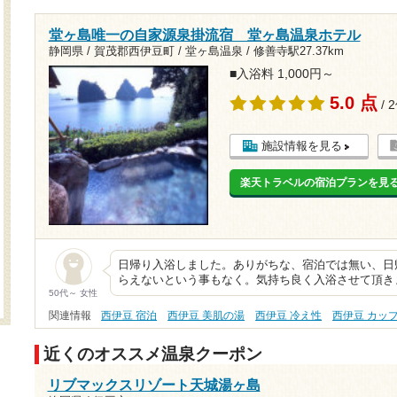
堂ヶ島唯一の自家源泉掛流宿 堂ヶ島温泉ホテル
静岡県 / 賀茂郡西伊豆町 / 堂ヶ島温泉 /
修善寺駅27.37km
■入浴料 1,000円～
5.0 点
/ 
施設情報を見る
楽天トラベルの宿泊プランを見
日帰り入浴しました。ありがちな、宿泊では無い、日
らえないという事もなく。気持ち良く入浴させて頂き
50代～ 女性
関連情報
西伊豆 宿泊
西伊豆 美肌の湯
西伊豆 冷え性
西伊豆 カッ
近くのオススメ温泉クーポン
リブマックスリゾート天城湯ヶ島