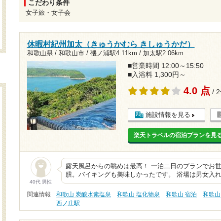
こだわり条件
女子旅・女子会
休暇村紀州加太（きゅうかむら きしゅうかだ）
和歌山県 / 和歌山市 /
磯ノ浦駅4.11km
/
加太駅2.06km
■営業時間 12:00～15:50
■入浴料 1,300円～
4.0 点
/ 
施設情報を見る
楽天トラベルの宿泊プランを見
露天風呂からの眺めは最高！ 一泊二日のプランでお世
膳。バイキングも美味しかったです。 浴場は男女入れ
40代 男性
関連情報
和歌山 炭酸水素塩泉
和歌山 塩化物泉
和歌山 宿泊
和歌山
西ノ庄駅