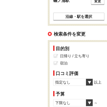
磯ノ浦駅
変更
沿線・駅を選択
検索条件を変更
目的別
日帰り / 立ち寄り
宿泊
口コミ評価
指定なし
以上
予算
下限なし
～