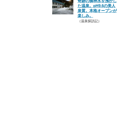
奇跡の御神水を沸かし
た温泉。pH9.6の美人
泉質。本格オープンが
楽しみ。
（温泉探訪記）