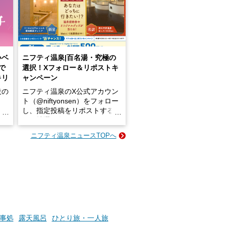
いベ
ニフティ温泉|百名湯・究極の
で
選択！Xフォロー＆リポストキ
キリ
ャンペーン
設の
ニフティ温泉のX公式アカウン
ト（@niftyonsen）をフォロー
し、指定投稿をリポストする
占い
と、抽選で各回26（ふろ）名
な
様（合計260名様）に選べるe-
ニフティ温泉ニュースTOPへ
ン
GIFT500円分をプレゼントい
たします。
楽し
ふろ
事処
露天風呂
ひとり旅・一人旅