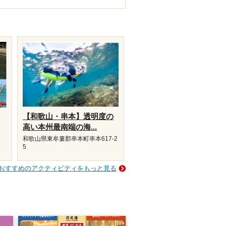
【和歌山・串本】透明度の
高い本州最南端の海...
和歌山県東牟婁郡串本町串本617-2
5
おすすめのアクティビティをもっと見る