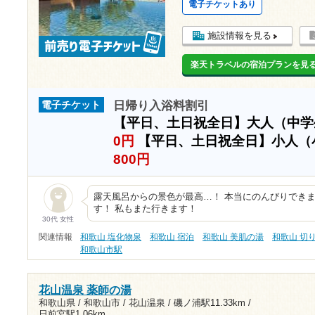
電子チケットあり
施設情報を見る
楽天トラベルの宿泊プランを見
日帰り入浴料割引
電子チケット
【平日、土日祝全日】大人（中
0円
【平日、土日祝全日】小人（
800円
露天風呂からの景色が最高…！ 本当にのんびりできま
す！ 私もまた行きます！
30代 女性
関連情報
和歌山 塩化物泉
和歌山 宿泊
和歌山 美肌の湯
和歌山 切
和歌山市駅
花山温泉 薬師の湯
和歌山県 / 和歌山市 / 花山温泉 /
磯ノ浦駅11.33km
/
日前宮駅1.06km