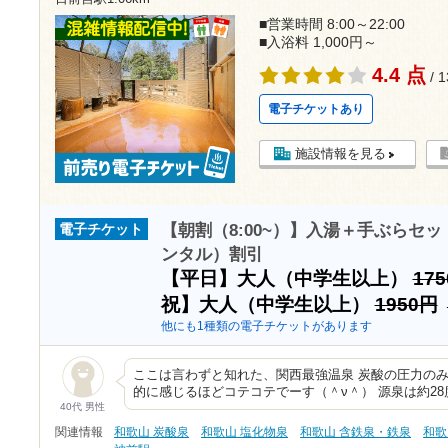
■営業時間 8:00～22:00
■入浴料 1,000円～
4.4 点
/ 
電子チケットあり
施設情報を見る
【朝割（8:00~）】入湯＋手ぶらセ
電子チケット
ンタル）割引
【平日】大人（中学生以上）
17
祝】大人（中学生以上）
1950円
他にも1種類の電子チケットがあります
ここは言わずと知れた、関西最強温泉 炭酸の圧力のみ
的に感じるほどコテコテでーす（＾ν＾） 源泉は約2
40代 男性
関連情報
和歌山 炭酸泉
和歌山 塩化物泉
和歌山 含鉄泉・鉄泉
和歌