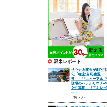
温泉レポート
サウナ＆露天が劇的進
化「極楽湯 羽生温
泉」！リニューアルで
登場のバレルサウナや
女性専用エリアをレポ
ート
（突レポ）