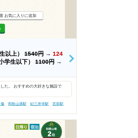
お気に入りに追加
る
学生以上）
1540円
→
124
>
小学生以下）
1100円
→
した。 おすすめの大好きな施設で
り傷
和歌山港駅
紀三井寺駅
宮前駅
日帰り
宿泊