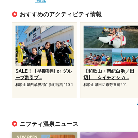
神前駅
おすすめのアクティビティ情報
SALE！【早期割引 or グル
【和歌山・南紀白浜／田
ープ割引プ...
辺】 ☆イチオシ-A...
和歌山県西牟婁郡白浜町臨海410-1
和歌山県田辺市芳養町291
ニフティ温泉ニュース