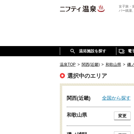
女子旅・
パー銭湯
温浴施設を探す
電
温泉TOP
>
関西(近畿)
>
和歌山県
>
磯
選択中のエリア
全国から探す
関西(近畿)
和歌山県
変更