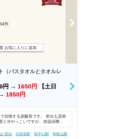
>
134件
お気に入りに追加
ット（バスタオルとタオルレ
50円
→
1650円
【土日
>
→
1850円
で自噴する炭酸泉です。 析出も芸術
8度と冷やっこいですが、加温浴槽…
山 宿泊
日前宮駅
田中口駅
和歌山駅