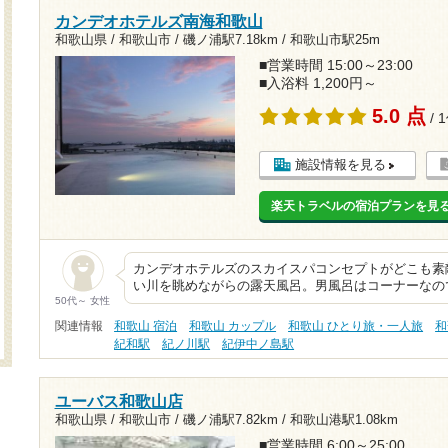
カンデオホテルズ南海和歌山
和歌山県 / 和歌山市 /
磯ノ浦駅7.18km
/
和歌山市駅25m
■営業時間 15:00～23:00
■入浴料 1,200円～
5.0 点
/ 
施設情報を見る
楽天トラベルの宿泊プランを見
カンデオホテルズのスカイスパコンセプトがどこも素
い川を眺めながらの露天風呂。男風呂はコーナーなの
50代～ 女性
関連情報
和歌山 宿泊
和歌山 カップル
和歌山 ひとり旅・一人旅
和
紀和駅
紀ノ川駅
紀伊中ノ島駅
ユーバス和歌山店
和歌山県 / 和歌山市 /
磯ノ浦駅7.82km
/
和歌山港駅1.08km
■営業時間 6:00～25:00