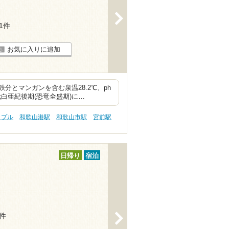
>
11件
お気に入りに追加
とマンガンを含む泉温28.2℃、ph
白亜紀後期(恐竜全盛期)に…
ップル
和歌山港駅
和歌山市駅
宮前駅
日帰り
宿泊
9件
>