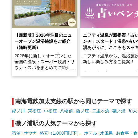
【最新版】2026年注目のニュ
ニフティ温泉が新提案「占
ーオープン温浴施設をご紹介
ンチ」スタート！温泉×占い
（随時更新）
湯あがりに、こころもスッ
2026年に新しくオープンした
ニフティ温泉から、温浴施
全国の温泉・スーパー銭湯・サ
新しい楽しみ方をご提案！
ウナ・スパをまとめてご紹介！
※随時更新しています
温泉で体を癒したあとに、
でこころもスッキリ──そん
天然温泉や露天風呂、注目のサ
新体験が楽しめる「占いベ
ウナなど、こだわりの魅力がつ
チ」を展開中♨
まったスポットが続々登場して
南海電鉄加太支線の駅から同じテーマで探す
います。
手相やタロットなど気軽に
現地取材記事もあわせて紹介し
める占いで、“ととのう”お
紀ノ川
東松江
中松江
八幡前
西ノ庄
二里ヶ浜
磯ノ浦
加太
ていますので、気になる施設は
時間を、もっと特別に。
ぜひチェックして次のおでかけ
磯ノ浦駅の人気テーマから探す
先の参考にしてみてください
ね。
宿泊
サウナ
格安（1,000円以下）
ホテル
水風呂
お食事・食