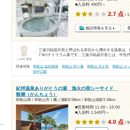
■入浴料 490円～
2.7 点
/ 
施設情報を見る
三波川結晶片岩と呼ばれる岩石から湧出する温泉は、鉄分
7.4のナトリウム泉です。三波川結晶片岩とは、中生代
～10代 男性
関連情報
和歌山 塩化物泉
和歌山 切り傷
和歌山 冷え性
和歌山 カ
田中口駅
紀州温泉ありがとうの湯 漁火の宿シーサイド
観潮（かんちょう）
和歌山県 / 和歌山市 /
磯ノ浦駅9.58km
/
和歌山港駅3.34km
■営業時間 11:00～15:00
■入浴料 1,540円～
4.0 点
/ 