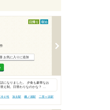
日帰り
宿泊
>
2件
お気に入りに追加
る
話になりました。 夕食も豪華なお
替え制。日替わりなのかな？ …
 冷え性
加太駅
磯ノ浦駅
二里ヶ浜駅