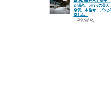
奇跡の御神水を沸かし
た温泉。pH9.6の美人
泉質。本格オープンが
楽しみ。
（温泉探訪記）