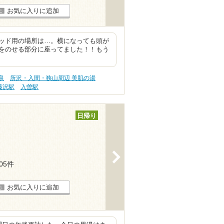
お気に入りに追加
ッド用の場所は…。横になっても頭が
をのせる部分に座ってました！！もう
泉
所沢・入間・狭山周辺 美肌の湯
藤沢駅
入曽駅
日帰り
>
105件
お気に入りに追加