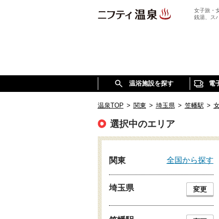
女子旅・
銭湯、ス
温浴施設を探す
電
温泉TOP
>
関東
>
埼玉県
>
笠幡駅
>
選択中のエリア
全国から探す
関東
埼玉県
変更