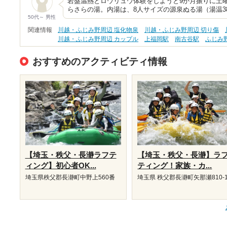
岩盤温熱とロウリュウ体験をしようと9か月振りに土
らさらの湯。内湯は、8人サイズの源泉ぬる湯（湯温3
50代～ 男性
関連情報
川越・ふじみ野周辺 塩化物泉
川越・ふじみ野周辺 切り傷
川越・ふじみ野周辺 カップル
上福岡駅
南古谷駅
ふじみ
おすすめのアクティビティ情報
【埼玉・秩父・長瀞ラフテ
【埼玉・秩父・長瀞】ラ
ィング】初心者OK...
ティング！家族・カ...
埼玉県秩父郡長瀞町中野上560番
埼玉県 秩父郡長瀞町矢那瀬810-