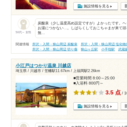
施設情報を見る
炭酸泉（少し温度高め設定ですが）よかったです。ヘ
お湯につかない…。しばらくしておこちゃまが来て頭
50代～ 女性
無…
関連情報
所沢・入間・狭山周辺 炭酸泉
所沢・入間・狭山周辺 塩化物
所沢・入間・狭山周辺 切り傷
狭山ヶ丘駅
小手指駅
武蔵
小江戸はつかり温泉 川越店
埼玉県 / 川越市 /
笠幡駅11.67km
/
上福岡駅2.26km
■営業時間 8:00～25:00
■入浴料 800円～
3.5 点
/ 
施設情報を見る