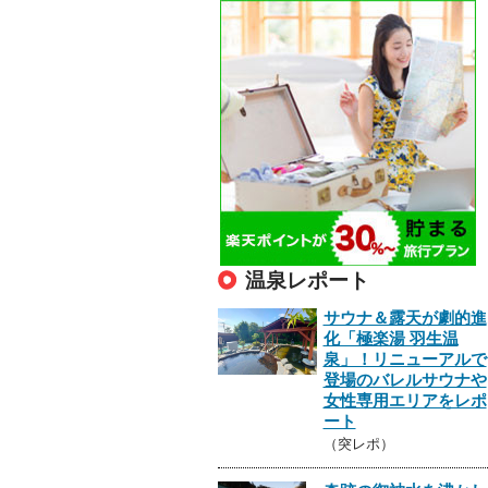
温泉レポート
サウナ＆露天が劇的進
化「極楽湯 羽生温
泉」！リニューアルで
登場のバレルサウナや
女性専用エリアをレポ
ート
（突レポ）