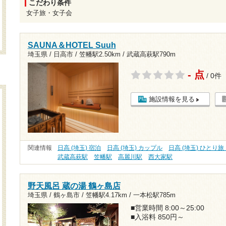
こだわり条件
女子旅・女子会
SAUNA＆HOTEL Suuh
埼玉県 / 日高市 /
笠幡駅2.50km
/
武蔵高萩駅790m
- 点
/ 0件
施設情報を見る
関連情報
日高 (埼玉) 宿泊
日高 (埼玉) カップル
日高 (埼玉) ひとり
武蔵高萩駅
笠幡駅
高麗川駅
西大家駅
野天風呂 蔵の湯 鶴ヶ島店
埼玉県 / 鶴ヶ島市 /
笠幡駅4.17km
/
一本松駅785m
■営業時間 8:00～25:00
■入浴料 850円～