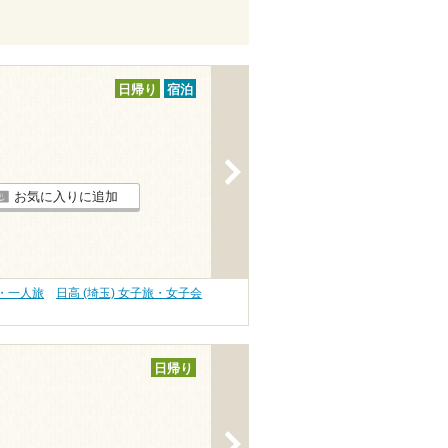
日帰り
宿泊
>
お気に入りに追加
旅・一人旅
日高 (埼玉) 女子旅・女子会
日帰り
>