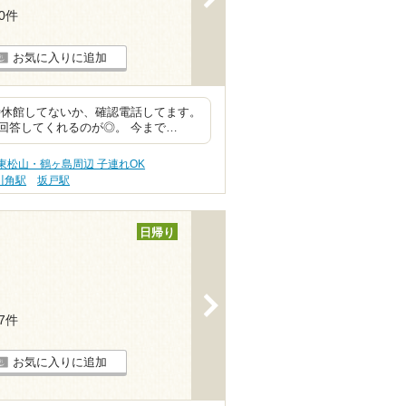
30件
お気に入りに追加
時休館してないか、確認電話してます。
回答してくれるのが◎。 今まで…
東松山・鶴ヶ島周辺 子連れOK
川角駅
坂戸駅
日帰り
>
77件
お気に入りに追加