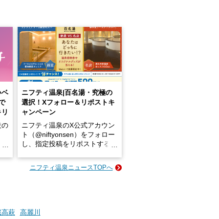
いベ
ニフティ温泉|百名湯・究極の
で
選択！Xフォロー＆リポストキ
キリ
ャンペーン
設の
ニフティ温泉のX公式アカウン
ト（@niftyonsen）をフォロー
し、指定投稿をリポストする
占い
と、抽選で各回26（ふろ）名
な
様（合計260名様）に選べるe-
ニフティ温泉ニュースTOPへ
ン
GIFT500円分をプレゼントい
たします。
楽し
ふろ
蔵高萩
高麗川