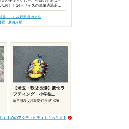
曜日の午後再訪した。今日の男湯はさ
8℃位）と14人サイズの源泉適温湯…
川越・ふじみ野周辺 冷え性
野駅
新河岸駅
フ
【埼玉・秩父長瀞】豪快ラ
フティング・小学生...
1
埼玉県秩父郡長瀞町長瀞1429
おすすめのアクティビティをもっと見る