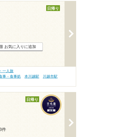
日帰り
>
お気に入りに追加
・一人旅
食事・食事処
本川越駅
川越市駅
日帰り
>
33件