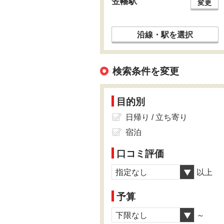
笠幡駅
変更
沿線・駅を選択
検索条件を変更
目的別
日帰り / 立ち寄り
宿泊
口コミ評価
指定なし
以上
予算
下限なし
～