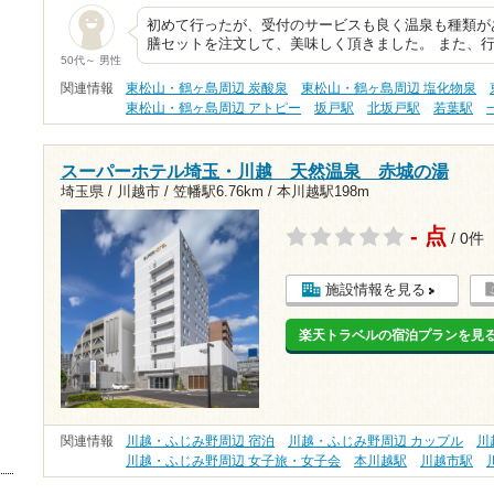
初めて行ったが、受付のサービスも良く温泉も種類が
膳セットを注文して、美味しく頂きました。 また、
50代～ 男性
関連情報
東松山・鶴ヶ島周辺 炭酸泉
東松山・鶴ヶ島周辺 塩化物泉
東松山・鶴ヶ島周辺 アトピー
坂戸駅
北坂戸駅
若葉駅
スーパーホテル埼玉・川越 天然温泉 赤城の湯
埼玉県 / 川越市 /
笠幡駅6.76km
/
本川越駅198m
- 点
/ 0件
施設情報を見る
楽天トラベルの宿泊プランを見
関連情報
川越・ふじみ野周辺 宿泊
川越・ふじみ野周辺 カップル
川
川越・ふじみ野周辺 女子旅・女子会
本川越駅
川越市駅