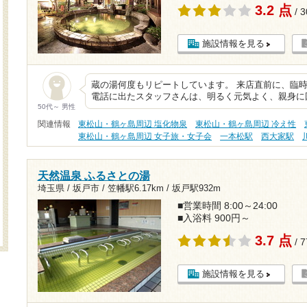
3.2 点
/ 
施設情報を見る
蔵の湯何度もリピートしています。 来店直前に、臨
電話に出たスタッフさんは、明るく元気よく、親身に
50代～ 男性
関連情報
東松山・鶴ヶ島周辺 塩化物泉
東松山・鶴ヶ島周辺 冷え性
東松山・鶴ヶ島周辺 女子旅・女子会
一本松駅
西大家駅
天然温泉 ふるさとの湯
埼玉県 / 坂戸市 /
笠幡駅6.17km
/
坂戸駅932m
■営業時間 8:00～24:00
■入浴料 900円～
3.7 点
/ 
施設情報を見る