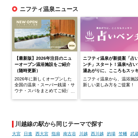
ニフティ温泉ニュース
【最新版】2026年注目のニュ
ニフティ温泉が新提案「占
ーオープン温浴施設をご紹介
ンチ」スタート！温泉×占い
（随時更新）
湯あがりに、こころもスッ
2026年に新しくオープンした
ニフティ温泉から、温浴施
全国の温泉・スーパー銭湯・サ
新しい楽しみ方をご提案！
ウナ・スパをまとめてご紹介！
※随時更新しています
温泉で体を癒したあとに、
でこころもスッキリ──そん
天然温泉や露天風呂、注目のサ
新体験が楽しめる「占いベ
ウナなど、こだわりの魅力がつ
チ」を展開中♨
まったスポットが続々登場して
川越線の駅から同じテーマで探す
います。
手相やタロットなど気軽に
現地取材記事もあわせて紹介し
める占いで、“ととのう”お
大宮
日進
西大宮
指扇
南古谷
川越
西川越
的場
笠幡
武
ていますので、気になる施設は
時間を、もっと特別に。