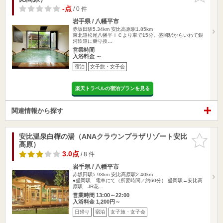
-点
/ 0 件
岩手県 / 八幡平市
赤坂田駅5.34km
安比高原駅1.85km
東北道松尾八幡平ＩＣより車で15分。盛岡駅からいわて銀
河鉄道に乗り換…
営業時間
入浴料金 ～
宿泊
女子旅・女子会
楽天トラベルの宿泊プランを見る
関連情報から探す
安比温泉白樺の湯（ANAクラウンプラザリゾート安比
お気に入
高原）
りに追加
3.0点
/ 8 件
岩手県 / 八幡平市
赤坂田駅5.93km
安比高原駅2.40km
●盛岡駅 電車にて（所要時間／約60分） 盛岡駅→安比高
原駅 JR花…
営業時間 13:00～22:00
入浴料金 1,200円～
日帰り
宿泊
女子旅・女子会