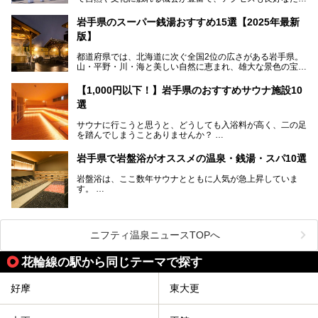
め、遠くに住んでいる方でも気軽に足を運べます。
をたっぷりレポートしちゃいます。
岩手県のスーパー銭湯おすすめ15選【2025年最新
この記事では、花巻温泉の魅力、おすすめの宿・注目すべき
───
版】
観光スポット・味わい深い食事処・気軽に立ち寄れる日帰り
提供元：株式会社西武・プリンスホテルズワールドワイド
温泉を順に紹介します。
【PR】
都道府県では、北海道に次ぐ全国2位の広さがある岩手県。
この記事は雫石プリンスホテルのPR記事です。
山・平野・川・海と美しい自然に恵まれ、雄大な景色の宝庫
花巻温泉での日常を忘れられる特別な体験を通じて、いつも
と言えます。山の幸・海の幸も豊富で、盛岡冷麺や前沢牛、
と違う思い出深い温泉旅行を満喫しましょう。
三陸の魚介類などの岩手グルメは全国に知られていますね。
【1,000円以下！】岩手県のおすすめサウナ施設10
大自然に囲まれた岩手県には、温泉が多く湧き出していま
選
す。今回は、岩手県でおすすめのスーパー銭湯をご紹介しま
す。
サウナに行こうと思うと、どうしても入浴料が高く、二の足
を踏んでしまうことありませんか？
そこで値段を抑えた格安でお風呂とサウナを満喫できる充実
岩手県で岩盤浴がオススメの温泉・銭湯・スパ10選
の施設を紹介します！
岩盤浴は、ここ数年サウナとともに人気が急上昇していま
サクッと、月何回もサウナを楽しみたい人にとってはピッタ
す。
リの場所ばかりなんですよ。
美容のほか、身体の疲れを取ったり心地よさを感じられたり
など、おすすめできるポイントばかりです。
この記事では岩手県にある1,000円以下のおすすめサウナ施
今回は、岩手県でおすすめの温泉、銭湯、スパにある岩盤浴
設を紹介していきます。
を紹介します！
ニフティ温泉ニュースTOPへ
温度も低めなので、暑いのが苦手な人でも大満足な施設です
よ。
花輪線の駅から同じテーマで探す
好摩
東大更