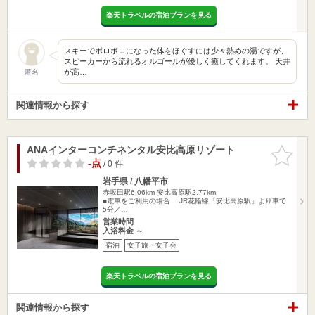
楽天トラベルの宿泊プランを見る
スキーでボロボロになった体をほぐすには少々熱めの湯ですが、
スピーカーから流れるオルゴールが優しく癒してくれます。 天井
が高…
匿名
関連情報から探す
ANAインターコンチネンタル安比高原リゾート
お気に入
りに追加
-点
/ 0 件
岩手県 / 八幡平市
赤坂田駅6.06km
安比高原駅2.77km
■電車をご利用の場合 JR花輪線「安比高原駅」より車で
5分／…
営業時間
入浴料金 ～
宿泊
女子旅・女子会
楽天トラベルの宿泊プランを見る
関連情報から探す