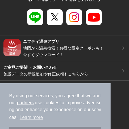
ニフティ温泉アプリ
地図から温泉検索！お得な限定クーポンも！
今すぐダウンロード！
ご意見ご要望 ・お問い合わせ
施設データの新規追加や修正依頼もこちらから
スマートフォン
/
PC
加盟店募集（資料請求）
広告出稿のご案内
By using our services, you agree that we and
our
partners
use cookies to improve advertisi
利用規約
ライフスタイルMEMBERS+規約
ng and enhance your experience on our servi
特定商取引法に基づく表記
ヘルプ
採用情報
ces.
Learn more
運営会社
個人情報保護ポリシー