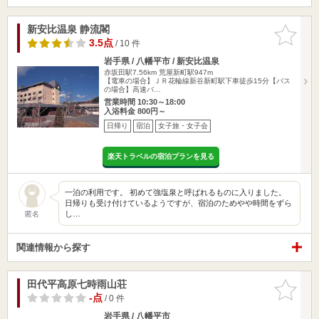
新安比温泉 静流閣
お気に入
りに追加
3.5点
/ 10 件
岩手県 / 八幡平市 / 新安比温泉
赤坂田駅7.56km
荒屋新町駅947m
【電車の場合】ＪＲ花輪線新谷新町駅下車徒歩15分【バス
の場合】高速バ…
営業時間 10:30～18:00
入浴料金 800円～
日帰り
宿泊
女子旅・女子会
楽天トラベルの宿泊プランを見る
一泊の利用です。 初めて強塩泉と呼ばれるものに入りました。
日帰りも受け付けているようですが、宿泊のためやや時間をずら
し…
匿名
関連情報から探す
田代平高原七時雨山荘
お気に入
りに追加
-点
/ 0 件
岩手県 / 八幡平市