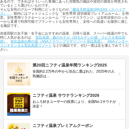
あるので、できればそういった客層にあった雰囲気の施設や貸切の個室が用意され
ているところ選びたいものです。
そんな女性のグループ利用にピッタリなのが
「横浜天然温泉SPA EAS（スパ イア
ス）」
。館内にはフォトジェニックな「女性専用 貸切個室プレミアムルーム」を用
意。女性専用リラクセーションルーム「ヴィーナスラウンジ」は女性浴室のロッカ
ーから直通で利用可能でブランケットも女性専用と、女性への気遣いを随所に感じ
る施設です。
赤坂田駅の女子旅・女子会におすすめの温泉、日帰り温泉、スーパー銭湯の中でも
特に人気があるのは、
安比高原 森のホテル（旧モルデンの湯 ラビスタ安比高
原）
、
安比温泉白樺の湯（ANAクラウンプラザリゾート安比高原）
、
ANAインター
コンチネンタル安比高原リゾート
などの施設です。ぜひ一度は足を運んでみてくだ
さい。
第20回ニフティ温泉年間ランキング2025
全国約2.2万件の中から頂点に選ばれた、2025年の人
気施設は…
ニフティ温泉 サウナランキング2026
おふろ好きユーザーの投票により、全国No.1サウナが
決定！
ニフティ温泉プレミアムクーポン