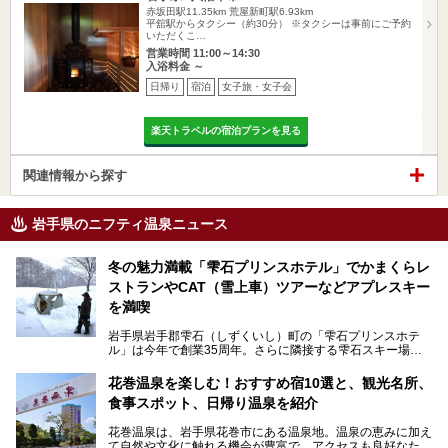
赤坂田駅11.35km
荒屋新町駅6.93km
平舘駅からタクシー（約30分） ※タクシーは事前にご予約
いただくこ…
営業時間 11:00～14:30
入浴料金 ～
日帰り
宿泊
女子旅・女子会
楽天トラベルの宿泊プランを見る
関連情報から探す
岩手県のニフティ温泉ニュース
冬の魅力満載「雫石プリンスホテル」でかまくらレ
ストランやCAT（雪上車）ツアーなどアプレスキー
を満喫
岩手県岩手郡雫石（しずくいし）町の「雫石プリンスホテ
ル」は今年で創業35周年。さらに隣接する雫石スキー場は
創業45周年。この冬はアプレスキー（フランス語で"スキー
の後"）の充実をはかり、テーマをSNOW（雪）＋NOVA
花巻温泉を楽しむ！おすすめ宿10選と、観光名所、
（新星）で「SNØVA（スノーヴァ）」としました！
食事スポット、日帰り温泉を紹介
スキーやスノボはもちろんのこと、スキーをしない人でも満
花巻温泉は、岩手県花巻市にある温泉地。温泉の恵みに加え
喫できるパウダースノーの雫石。というわけで、「雫石プリ
て自然や文化に触れる機会が豊富で、アクセスも良好なた
ンスホテル」にお出かけして楽しめるアクティビティや温泉