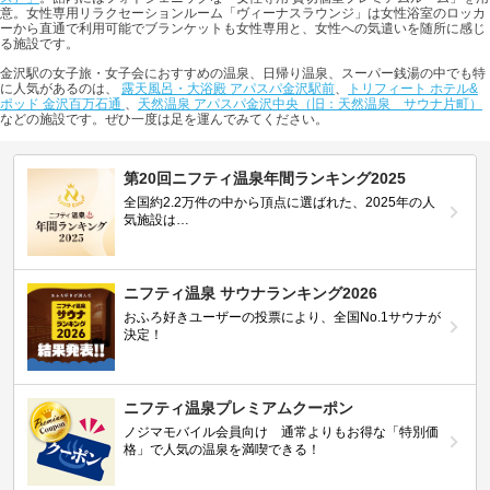
意。女性専用リラクセーションルーム「ヴィーナスラウンジ」は女性浴室のロッカ
ーから直通で利用可能でブランケットも女性専用と、女性への気遣いを随所に感じ
る施設です。
金沢駅の女子旅・女子会におすすめの温泉、日帰り温泉、スーパー銭湯の中でも特
に人気があるのは、
露天風呂・大浴殿 アパスパ金沢駅前
、
トリフィート ホテル&
ポッド 金沢百万石通
、
天然温泉 アパスパ金沢中央（旧：天然温泉 サウナ片町）
などの施設です。ぜひ一度は足を運んでみてください。
第20回ニフティ温泉年間ランキング2025
全国約2.2万件の中から頂点に選ばれた、2025年の人
気施設は…
ニフティ温泉 サウナランキング2026
おふろ好きユーザーの投票により、全国No.1サウナが
決定！
ニフティ温泉プレミアムクーポン
ノジマモバイル会員向け 通常よりもお得な「特別価
格」で人気の温泉を満喫できる！