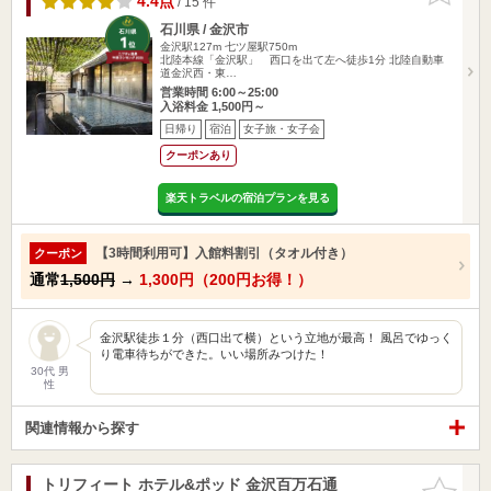
4.4点
/ 15 件
石川県 / 金沢市
金沢駅127m
七ツ屋駅750m
北陸本線「金沢駅」 西口を出て左へ徒歩1分 北陸自動車
道金沢西・東…
営業時間 6:00～25:00
入浴料金 1,500円～
日帰り
宿泊
女子旅・女子会
クーポンあり
楽天トラベルの宿泊プランを見る
【3時間利用可】入館料割引（タオル付き）
クーポン
通常
1,500円
→
1,300円（200円お得！）
金沢駅徒歩１分（西口出て横）という立地が最高！ 風呂でゆっく
り電車待ちができた。いい場所みつけた！
30代 男
性
関連情報から探す
トリフィート ホテル&ポッド 金沢百万石通
お気に入