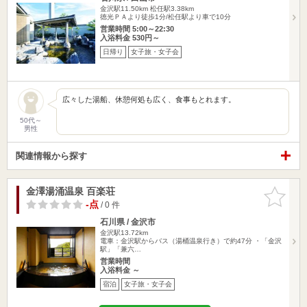
金沢駅11.50km
松任駅3.38km
徳光ＰＡより徒歩1分/松任駅より車で10分
営業時間 5:00～22:30
入浴料金 530円～
日帰り
女子旅・女子会
広々した湯船、休憩何処も広く、食事もとれます。
50代～
男性
関連情報から探す
金澤湯涌温泉 百楽荘
お気に入
りに追加
-点
/ 0 件
石川県 / 金沢市
金沢駅13.72km
電車：金沢駅からバス（湯桶温泉行き）で約47分 ・「金沢
駅」「兼六…
営業時間
入浴料金 ～
宿泊
女子旅・女子会