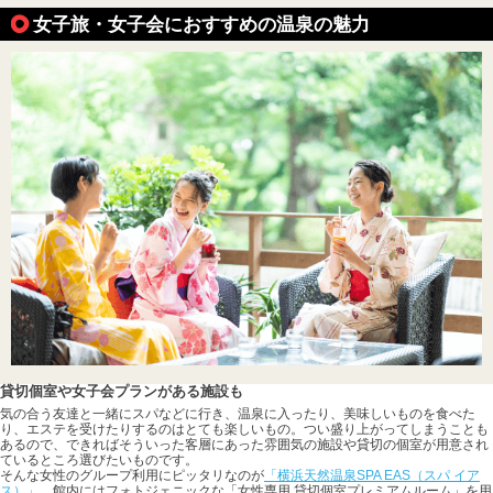
女子旅・女子会におすすめの温泉の魅力
貸切個室や女子会プランがある施設も
気の合う友達と一緒にスパなどに行き、温泉に入ったり、美味しいものを食べた
り、エステを受けたりするのはとても楽しいもの。つい盛り上がってしまうことも
あるので、できればそういった客層にあった雰囲気の施設や貸切の個室が用意され
ているところ選びたいものです。
そんな女性のグループ利用にピッタリなのが
「横浜天然温泉SPA EAS（スパ イア
ス）」
。館内にはフォトジェニックな「女性専用 貸切個室プレミアムルーム」を用