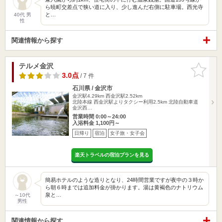
ら暁町交差点で狭い道に入り、少し進んだ右側に駐車場。西光寺
と…
40代 男
性
関連情報から探す
テルメ金沢
お気に入
りに追加
3.0点
/ 7 件
石川県 / 金沢市
金沢駅4.29km
西金沢駅2.52km
北陸本線 西金沢駅よりタクシー利用2.5km 北陸自動車道
金沢西…
営業時間 0:00～24:00
入浴料金 1,100円～
日帰り
宿泊
女子旅・女子会
楽天トラベルの宿泊プランを見る
簡易ホテルのような造りとなり、24時間営業ですが夜中の３時か
ら朝６時までは追加料金が掛かります。湯は黄褐色のナトリウム
泉と…
～10代
男性
関連情報から探す