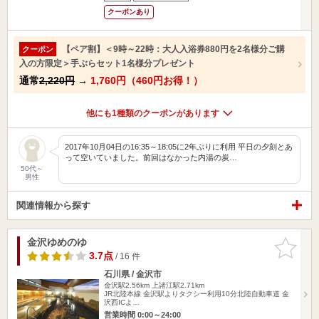
クーポンあり
【ペア割】＜9時～22時：大人入浴券880円を2名様分ご購
クーポン
入の方限定＞手ぶらセット1名様分プレゼント
通常
2,220円
→
1,760円（460円お得！）
他にも1種類のクーポンがあります
2017年10月04日の16:35～18:05に2年ぶりに利用 平日の夕刻とあ
って空いていました。前回はなかった内湯の炭…
50代～
男性
関連情報から探す
金沢ゆめのゆ
お気に入
りに追加
3.7点
/ 16 件
石川県 / 金沢市
金沢駅2.56km
上諸江駅2.71km
JR北陸本線 金沢駅よりタクシー利用10分北陸自動車道 金
沢西ICよ…
営業時間 0:00～24:00