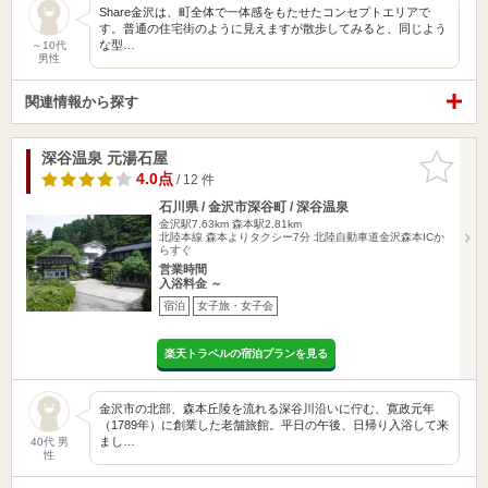
Share金沢は、町全体で一体感をもたせたコンセプトエリアで
す。普通の住宅街のように見えますが散歩してみると、同じよう
な型…
～10代
男性
関連情報から探す
深谷温泉 元湯石屋
お気に入
りに追加
4.0点
/ 12 件
石川県 / 金沢市深谷町 / 深谷温泉
金沢駅7.63km
森本駅2.81km
北陸本線 森本よりタクシー7分 北陸自動車道金沢森本ICか
らすぐ
営業時間
入浴料金 ～
宿泊
女子旅・女子会
楽天トラベルの宿泊プランを見る
金沢市の北部、森本丘陵を流れる深谷川沿いに佇む、寛政元年
（1789年）に創業した老舗旅館。平日の午後、日帰り入浴して来
まし…
40代 男
性