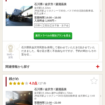
石川県 / 金沢市 / 湯涌温泉
金沢駅14.22km
JR金沢駅よりタクシーで30分､バスで45分北陸自動車道､
西又は東イ…
営業時間 14:00～16:00
入浴料金 1,000円～
日帰り
宿泊
女子旅・女子会
楽天トラベルの宿泊プランを見る
石川県民金沢市民割を併用して使わせていただき1泊させていた
だきました。母が足が悪く不自由なのですが、予約の時からその
旨を伝…
50代～
女性
関連情報から探す
銭がめ
お気に入
りに追加
4.2点
/ 17 件
石川県 / 金沢市 / 湯涌温泉
金沢駅15.19km
越中山田駅11.72km
JR金沢駅よりタクシー30分北陸自動車道 金沢東ICより40
分
営業時間 11:00～21:00