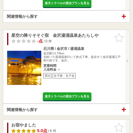
楽天トラベルの宿泊プランを見る
関連情報から探す
星空の降りそそぐ宿 金沢湯涌温泉あたらしや
お気に入
りに追加
-点
/ 0 件
石川県 / 金沢市 / 湯涌温泉
金沢駅13.78km
北鉄バス湯涌温泉行にて終点下車、徒歩すぐ金沢湯涌江戸
村の前です。金沢…
営業時間
入浴料金 ～
宿泊
女子旅・女子会
楽天トラベルの宿泊プランを見る
関連情報から探す
お宿やました
お気に入
りに追加
5.0点
/ 6 件