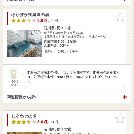
ぽかぽか御経塚の湯
お気に入
りに追加
3.0点
/ 12 件
石川県 / 野々市市
金沢駅5.28km
野々市駅781m
北陸鉄道石川線「額住宅前駅」より徒歩約13分
営業時間 5:00～24:00
入浴料金 400円～
日帰り
女子旅・女子会
能登海洋深層水の沸かし湯となる銭湯です。能登海洋深層水と
は、能登町小木沖3.7Kmで深さ320mから汲み上げた海水です。
大…
～10代
男性
関連情報から探す
しあわせの湯
お気に入
りに追加
3.6点
/ 21 件
石川県 / 野々市市