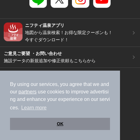
ニフティ温泉アプリ
地図から温泉検索！お得な限定クーポンも！
今すぐダウンロード！
ご意見ご要望 ・お問い合わせ
施設データの新規追加や修正依頼もこちらから
スマートフォン
/
PC
加盟店募集（資料請求）
広告出稿のご案内
By using our services, you agree that we and
our
partners
use cookies to improve advertisi
利用規約
ライフスタイルMEMBERS+規約
ng and enhance your experience on our servi
特定商取引法に基づく表記
ヘルプ
採用情報
ces.
Learn more
運営会社
個人情報保護ポリシー
©NIFTY Lifestyle Co., Ltd.
OK