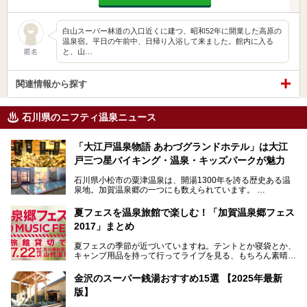
白山スーパー林道の入口近くに建つ、昭和52年に開業した高原の
温泉宿。平日の午前中、日帰り入浴して来ました。館内に入る
と、山…
匿名
関連情報から探す
石川県のニフティ温泉ニュース
「大江戸温泉物語 あわづグランドホテル」は大江
戸三つ星バイキング・温泉・キッズパークが魅力
石川県小松市の粟津温泉は、開湯1300年を誇る歴史ある温
泉地。加賀温泉郷の一つにも数えられています。
その粟津温泉に建つ「大江戸温泉物語 あわづグランドホテ
夏フェスを温泉旅館で楽しむ！「加賀温泉郷フェス
ル」（以下、あわづグランドホテル）は客室数97室のホテ
2017」まとめ
ルで、昨年2024年12月に露天風呂を新設。充実したキッズ
パークはファミリー層に大人気を博しています。さらに今年
夏フェスの季節が近づいていますね。テントとか寝袋とか、
2025年7月からは「大江戸三つ星バイキング」がスタート！
キャンプ用品を持って行ってライブを見る、もちろん素晴ら
しい１日になることでしょう。
この話題のホテルを取材してきたのでさっそく紹介します。
金沢のスーパー銭湯おすすめ15選 【2025年最新
いやでもね、暑いし汗や砂埃でドロドロになるしうるさくて
───
版】
夜は寝られないし、若い時はそういうのが良かったんですけ
提供元：大江戸温泉物語ホテルズ＆リゾーツ株式会社【P
どね。かつての千代の富士なみに体力の限界を感じてる昨
R】