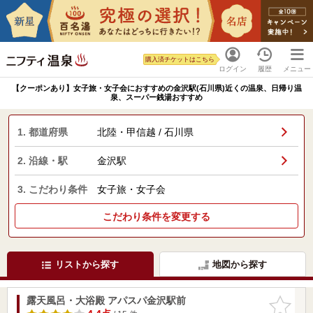
購入済チケットはこちら
ログイン
履歴
メニュー
【クーポンあり】女子旅・女子会におすすめの金沢駅(石川県)近くの温泉、日帰り温
泉、スーパー銭湯おすすめ
1. 都道府県
北陸・甲信越 / 石川県
2. 沿線・駅
金沢駅
3. こだわり条件
女子旅・女子会
こだわり条件を変更する
リストから探す
地図から探す
露天風呂・大浴殿 アパスパ金沢駅前
お気に入
りに追加