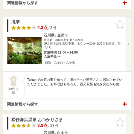
関連情報から探す
滝亭
お気に入
りに追加
4.3点
/ 3 件
石川県 / 金沢市
金沢駅8.30km
野町駅6.32km
JR北陸本線金沢駅下車、タクシー20分 北陸自動車道、西I
Cより3…
営業時間 11:00～14:00
入浴料金 ～
宿泊
女子旅・女子会
Twitterで旅館の事を知って、憧れだった滝亭さんに宿泊させてい
ただきました。お料理はもちろん、露天風呂も滝を見ながら癒…
40代 女
性
関連情報から探す
松任海浜温泉 おつかりさま
お気に入
りに追加
3.9点
/ 23 件
石川県 / 白山市