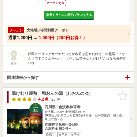
クーポンあり
楽天トラベルの宿泊プランを見る
大浴場3時間利用クーポン
クーポン
通常
1,200円
→
1,000円（200円お得！）
低温ヒーリングサウナだったか名前は忘れたけど、岩盤浴ってか
んじですごくよかった！ サウナは苦手なんだけどこれなら長時間
いれ…
匿名
関連情報から探す
湯けむり屋敷 和おんの湯（わおんのゆ）
お気に入
りに追加
4.2点
/ 26 件
石川県 / 金沢市神宮寺
金沢駅2.30km
東金沢駅397m
JR東金沢駅東口より徒歩5分8号線（田中交差点）兼六園・
東山方面→乙…
営業時間 5:00～24:00
入浴料金 880円～
日帰り
女子旅・女子会