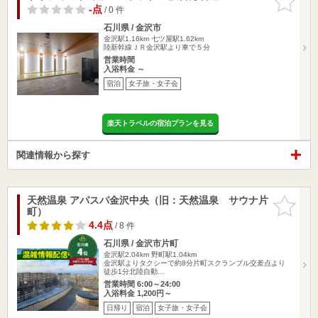
りに追加
-点
/ 0 件
石川県 / 金沢市
金沢駅1.16km
七ツ屋駅1.62km
陸新幹線ＪＲ金沢駅より車で５分
営業時間
入浴料金 ～
宿泊
女子旅・女子会
楽天トラベルの宿泊プランを見る
関連情報から探す
天然温泉 アパスパ金沢中央（旧：天然温泉 サウナ片
お気に入
町）
りに追加
4.4点
/ 8 件
石川県 / 金沢市片町
金沢駅2.04km
野町駅1.04km
金沢駅よりタクシーで約8分片町スクランブル交差点より
徒歩1分北陸自動…
営業時間 6:00～24:00
入浴料金 1,200円～
日帰り
宿泊
女子旅・女子会