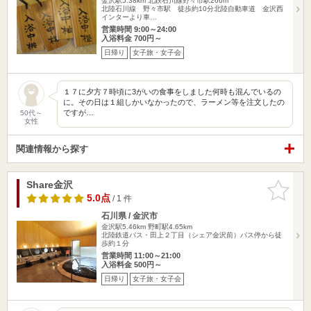
金沢駅5.38km
北鉄石川線野々市駅266m
北陸石川線 野々市駅 徒歩約10分北陸自動車道 金沢西
インターより車…
営業時間 9:00～24:00
入浴料金 700円～
日帰り
女子旅・女子会
１７に夕方７時頃に3がいの食事をしました何時も混んでいるの
に。その日は１組しかいなかったので、ラーメン等を注文したの
ですが…
50代～
女性
関連情報から探す
Share金沢
お気に入
りに追加
5.0点
/ 1 件
石川県 / 金沢市
金沢駅5.46km
野町駅4.65km
北陸鉄道バス・田上２丁目（シェア金沢前）バス停から徒
歩約１分
営業時間 11:00～21:00
入浴料金 500円～
日帰り
女子旅・女子会