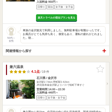
入浴料金 950円～
日帰り
宿泊
女子旅・女子会
楽天トラベルの宿泊プランを見る
車旅の金沢観光で利用しました。無料駐車場が有難かったです。
お風呂がとても気持ち良く、個室もあり、運転の疲れがとれまし
た。朝…
50代～
女性
関連情報から探す
兼六温泉
お気に入
りに追加
4.1点
/ 19 件
石川県 / 金沢市
金沢駅2.74km
野町駅2.62km
JR北陸本線金沢駅よりバスで暁町下車すぐ
営業時間 14:00～22:30
入浴料金 440円～
日帰り
女子旅・女子会
兼六園から約1km、住宅街の中に佇む温泉銭湯。国道159号線か