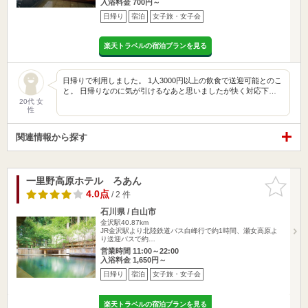
入浴料金 700円～
日帰り
宿泊
女子旅・女子会
楽天トラベルの宿泊プランを見る
日帰りで利用しました。 1人3000円以上の飲食で送迎可能とのこ
と。 日帰りなのに気が引けるなあと思いましたが快く対応下…
20代 女
性
関連情報から探す
一里野高原ホテル ろあん
お気に入
りに追加
4.0点
/ 2 件
石川県 / 白山市
金沢駅40.87km
JR金沢駅より北陸鉄道バス白峰行で約1時間、瀬女高原よ
り送迎バスで約…
営業時間 11:00～22:00
入浴料金 1,650円～
日帰り
宿泊
女子旅・女子会
楽天トラベルの宿泊プランを見る