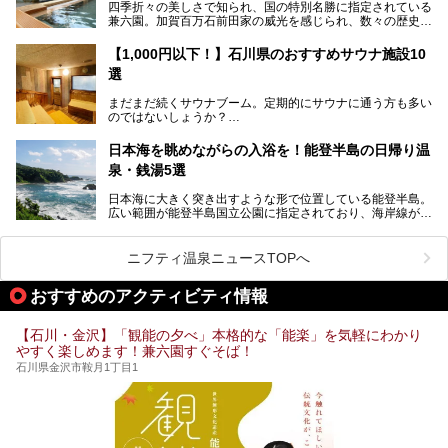
四季折々の美しさで知られ、国の特別名勝に指定されている
今、もうちょっと気楽なフェスはないかな、と探してたらあ
この記事は大江戸温泉物語 あわづグランドホテルのPR記事
兼六園。加賀百万石前田家の威光を感じられ、数々の歴史的
りましたよ！
です。
な建造物がある金沢城公園など、名所旧跡が多い金沢エリ
ア。国内でも特に人気の観光地の1つです。北陸新幹線で東
「加賀温泉郷フェス 2017」が石川県・山代温泉の瑠璃光を
【1,000円以下！】石川県のおすすめサウナ施設10
京から約2時間30分と、首都圏からアクセスしやすい立地も
全館貸し切って開催！
選
魅力ですね。
金沢市郊外には湯涌温泉や深谷温泉などの良質な温泉があ
まさかの温泉旅館でフェス！ライブの後は温泉に入って泊ま
まだまだ続くサウナブーム。定期的にサウナに通う方も多い
り、観光に加えて温泉もぜひ楽しみたいところ。金沢エリア
れちゃう！なんということでしょう！！
のではないしょうか？
でおすすめのスーパー銭湯をご紹介します。
加賀温泉郷フェス2017についてまとめます！
今回はそんなサウナによく行く人もこれから楽しむ人も格安
日本海を眺めながらの入浴を！能登半島の日帰り温
で楽しめるサウナを紹介します。
泉・銭湯5選
街中でアクセス抜群のところや、温泉とともに楽しめる施設
日本海に大きく突き出すような形で位置している能登半島。
など、種類豊富ですよ。
広い範囲が能登半島国立公園に指定されており、海岸線が作
り出す美しい景観が楽しめる景勝地です。
今回の記事では石川県にある1,000円以下のおすすめサウナ
車で行くのがオススメですが、ドライブの際にぜひ一緒に楽
施設を紹介します。
しんでいただきたいのが温泉です。絶景を眺めながらつかる
ニフティ温泉ニュースTOPへ
温泉は最高ですよ！ 今回はそんな能登の温泉を5つご紹介
します。
おすすめのアクティビティ情報
【石川・金沢】「観能の夕べ」本格的な「能楽」を気軽にわかり
やすく楽しめます！兼六園すぐそば！
石川県金沢市鞍月1丁目1