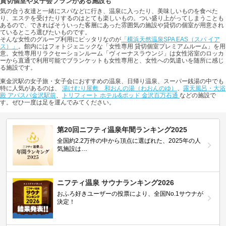
貸切個室や女子会プランがある施設も
気の合う友達と一緒にスパなどに行き、温泉に入ったり、美味しいものを食べた
り、エステを受けたりするのはとても楽しいもの。つい盛り上がってしまうことも
あるので、できればそういった客層にあった雰囲気の施設や貸切の個室が用意され
ているところ選びたいものです。
そんな女性のグループ利用にピッタリなのが
「横浜天然温泉SPA EAS（スパ イア
ス）」
。館内にはフォトジェニックな「女性専用 貸切個室プレミアムルーム」を用
意。女性専用リラクセーションルーム「ヴィーナスラウンジ」は女性浴室のロッカ
ーから直通で利用可能でブランケットも女性専用と、女性への気遣いを随所に感じ
る施設です。
東金沢駅の女子旅・女子会におすすめの温泉、日帰り温泉、スーパー銭湯の中でも
特に人気があるのは、
湯けむり屋敷 和おんの湯（わおんのゆ）
、
露天風呂・大浴
殿 アパスパ金沢駅前
、
トリフィート ホテル&ポッド 金沢百万石通
などの施設で
す。ぜひ一度は足を運んでみてください。
第20回ニフティ温泉年間ランキング2025
全国約2.2万件の中から頂点に選ばれた、2025年の人
気施設は…
ニフティ温泉 サウナランキング2026
おふろ好きユーザーの投票により、全国No.1サウナが
決定！