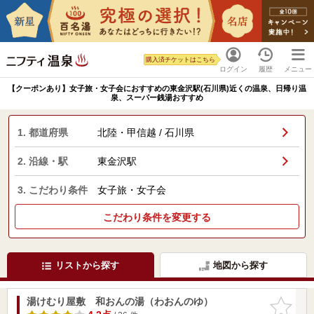
購入済チケットはこちら
ログイン
履歴
メニュー
【クーポンあり】女子旅・女子会におすすめの東金沢駅(石川県)近くの温泉、日帰り温
泉、スーパー銭湯おすすめ
1. 都道府県
北陸・甲信越 / 石川県
2. 沿線・駅
東金沢駅
3. こだわり条件
女子旅・女子会
こだわり条件を変更する
リストから探す
地図から探す
湯けむり屋敷 和おんの湯（わおんのゆ）
お気に入
りに追加