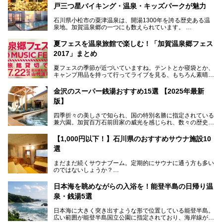
戸三つ星バイキング・温泉・キッズパークが魅力
石川県小松市の粟津温泉は、開湯1300年を誇る歴史ある温
泉地。加賀温泉郷の一つにも数えられています。
その粟津温泉に建つ「大江戸温泉物語 あわづグランドホテ
夏フェスを温泉旅館で楽しむ！「加賀温泉郷フェス
ル」（以下、あわづグランドホテル）は客室数97室のホテ
2017」まとめ
ルで、昨年2024年12月に露天風呂を新設。充実したキッズ
パークはファミリー層に大人気を博しています。さらに今年
夏フェスの季節が近づいていますね。テントとか寝袋とか、
2025年7月からは「大江戸三つ星バイキング」がスタート！
キャンプ用品を持って行ってライブを見る、もちろん素晴ら
しい１日になることでしょう。
この話題のホテルを取材してきたのでさっそく紹介します。
金沢のスーパー銭湯おすすめ15選 【2025年最新
いやでもね、暑いし汗や砂埃でドロドロになるしうるさくて
───
版】
夜は寝られないし、若い時はそういうのが良かったんですけ
提供元：大江戸温泉物語ホテルズ＆リゾーツ株式会社【P
どね。かつての千代の富士なみに体力の限界を感じてる昨
R】
四季折々の美しさで知られ、国の特別名勝に指定されている
今、もうちょっと気楽なフェスはないかな、と探してたらあ
この記事は大江戸温泉物語 あわづグランドホテルのPR記事
兼六園。加賀百万石前田家の威光を感じられ、数々の歴史的
りましたよ！
です。
な建造物がある金沢城公園など、名所旧跡が多い金沢エリ
ア。国内でも特に人気の観光地の1つです。北陸新幹線で東
「加賀温泉郷フェス 2017」が石川県・山代温泉の瑠璃光を
【1,000円以下！】石川県のおすすめサウナ施設10
京から約2時間30分と、首都圏からアクセスしやすい立地も
全館貸し切って開催！
選
魅力ですね。
金沢市郊外には湯涌温泉や深谷温泉などの良質な温泉があ
まさかの温泉旅館でフェス！ライブの後は温泉に入って泊ま
まだまだ続くサウナブーム。定期的にサウナに通う方も多い
り、観光に加えて温泉もぜひ楽しみたいところ。金沢エリア
れちゃう！なんということでしょう！！
のではないしょうか？
でおすすめのスーパー銭湯をご紹介します。
加賀温泉郷フェス2017についてまとめます！
今回はそんなサウナによく行く人もこれから楽しむ人も格安
日本海を眺めながらの入浴を！能登半島の日帰り温
で楽しめるサウナを紹介します。
泉・銭湯5選
街中でアクセス抜群のところや、温泉とともに楽しめる施設
日本海に大きく突き出すような形で位置している能登半島。
など、種類豊富ですよ。
広い範囲が能登半島国立公園に指定されており、海岸線が作