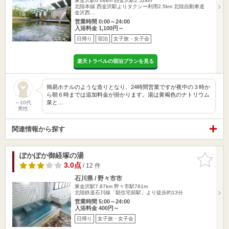
東金沢駅6.68km
西金沢駅2.52km
北陸本線 西金沢駅よりタクシー利用2.5km 北陸自動車道
金沢西…
営業時間 0:00～24:00
入浴料金 1,100円～
日帰り
宿泊
女子旅・女子会
楽天トラベルの宿泊プランを見る
簡易ホテルのような造りとなり、24時間営業ですが夜中の３時か
ら朝６時までは追加料金が掛かります。湯は黄褐色のナトリウム
泉と…
～10代
男性
関連情報から探す
ぽかぽか御経塚の湯
お気に入
りに追加
3.0点
/ 12 件
石川県 / 野々市市
東金沢駅7.87km
野々市駅781m
北陸鉄道石川線「額住宅前駅」より徒歩約13分
営業時間 5:00～24:00
入浴料金 400円～
日帰り
女子旅・女子会