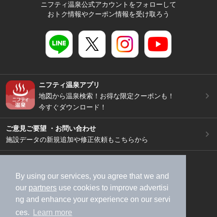
ニフティ温泉公式アカウントをフォローして
おトク情報やクーポン情報を受け取ろう
ニフティ温泉アプリ
地図から温泉検索！お得な限定クーポンも！
今すぐダウンロード！
ご意見ご要望 ・お問い合わせ
施設データの新規追加や修正依頼もこちらから
スマートフォン
/
PC
加盟店募集（資料請求）
広告出稿のご案内
By using our services, you agree that we and
our
partners
use cookies to improve advertisi
利用規約
ライフスタイルMEMBERS+規約
ng and enhance your experience on our servi
特定商取引法に基づく表記
ヘルプ
採用情報
ces.
Learn more
運営会社
個人情報保護ポリシー