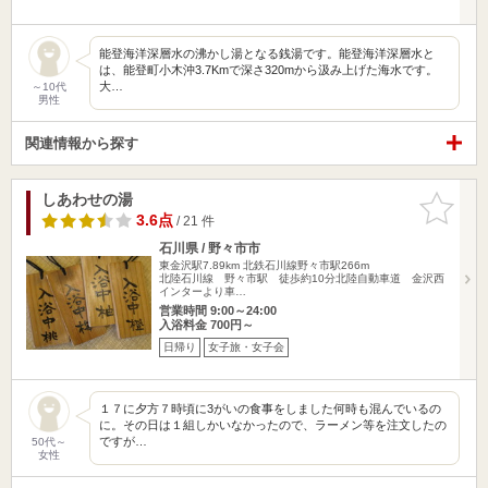
能登海洋深層水の沸かし湯となる銭湯です。能登海洋深層水と
は、能登町小木沖3.7Kmで深さ320mから汲み上げた海水です。
大…
～10代
男性
関連情報から探す
しあわせの湯
お気に入
りに追加
3.6点
/ 21 件
石川県 / 野々市市
東金沢駅7.89km
北鉄石川線野々市駅266m
北陸石川線 野々市駅 徒歩約10分北陸自動車道 金沢西
インターより車…
営業時間 9:00～24:00
入浴料金 700円～
日帰り
女子旅・女子会
１７に夕方７時頃に3がいの食事をしました何時も混んでいるの
に。その日は１組しかいなかったので、ラーメン等を注文したの
ですが…
50代～
女性