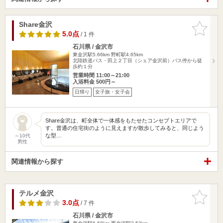
Share金沢
お気に入
りに追加
5.0点
/ 1 件
石川県 / 金沢市
東金沢駅5.66km
野町駅4.65km
北陸鉄道バス・田上２丁目（シェア金沢前）バス停から徒
歩約１分
営業時間 11:00～21:00
入浴料金 500円～
日帰り
女子旅・女子会
Share金沢は、町全体で一体感をもたせたコンセプトエリアで
す。普通の住宅街のように見えますが散歩してみると、同じよう
な型…
～10代
男性
関連情報から探す
テルメ金沢
お気に入
りに追加
3.0点
/ 7 件
石川県 / 金沢市