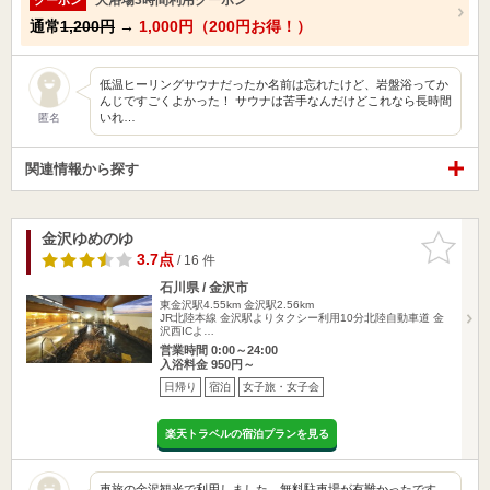
通常
1,200円
→
1,000円（200円お得！）
低温ヒーリングサウナだったか名前は忘れたけど、岩盤浴ってか
んじですごくよかった！ サウナは苦手なんだけどこれなら長時間
いれ…
匿名
関連情報から探す
金沢ゆめのゆ
お気に入
りに追加
3.7点
/ 16 件
石川県 / 金沢市
東金沢駅4.55km
金沢駅2.56km
JR北陸本線 金沢駅よりタクシー利用10分北陸自動車道 金
沢西ICよ…
営業時間 0:00～24:00
入浴料金 950円～
日帰り
宿泊
女子旅・女子会
楽天トラベルの宿泊プランを見る
車旅の金沢観光で利用しました。無料駐車場が有難かったです。