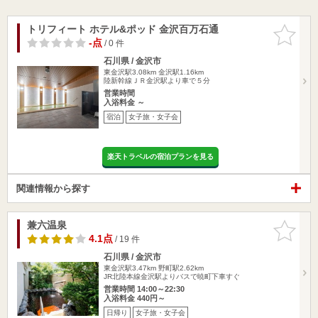
トリフィート ホテル&ポッド 金沢百万石通
お気に入
りに追加
-点
/ 0 件
石川県 / 金沢市
東金沢駅3.08km
金沢駅1.16km
陸新幹線ＪＲ金沢駅より車で５分
営業時間
入浴料金 ～
宿泊
女子旅・女子会
楽天トラベルの宿泊プランを見る
関連情報から探す
兼六温泉
お気に入
りに追加
4.1点
/ 19 件
石川県 / 金沢市
東金沢駅3.47km
野町駅2.62km
JR北陸本線金沢駅よりバスで暁町下車すぐ
営業時間 14:00～22:30
入浴料金 440円～
日帰り
女子旅・女子会