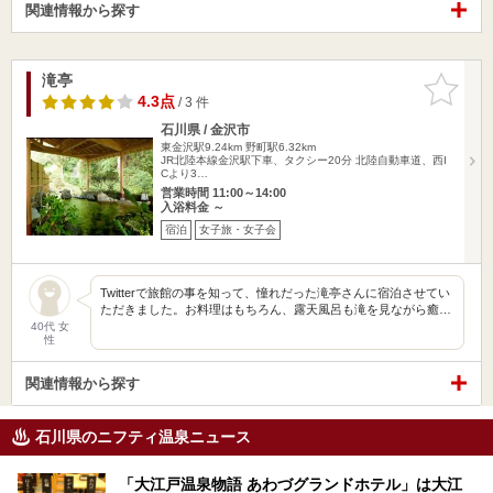
関連情報から探す
滝亭
お気に入
りに追加
4.3点
/ 3 件
石川県 / 金沢市
東金沢駅9.24km
野町駅6.32km
JR北陸本線金沢駅下車、タクシー20分 北陸自動車道、西I
Cより3…
営業時間 11:00～14:00
入浴料金 ～
宿泊
女子旅・女子会
Twitterで旅館の事を知って、憧れだった滝亭さんに宿泊させてい
ただきました。お料理はもちろん、露天風呂も滝を見ながら癒…
40代 女
性
関連情報から探す
石川県のニフティ温泉ニュース
「大江戸温泉物語 あわづグランドホテル」は大江