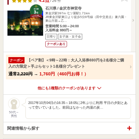
4.2点
/ 26 件
石川県 / 金沢市神宮寺
東金沢駅397m
七ツ屋駅1.71km
JR東金沢駅東口より徒歩5分8号線（田中交差点）兼六園・
東山方面→乙…
営業時間 5:00～24:00
入浴料金 880円～
日帰り
女子旅・女子会
クーポンあり
【ペア割】＜9時～22時：大人入浴券880円を2名様分ご購
クーポン
入の方限定＞手ぶらセット1名様分プレゼント
通常
2,220円
→
1,760円（460円お得！）
他にも1種類のクーポンがあります
2017年10月04日の16:35～18:05に2年ぶりに利用 平日の夕刻とあ
って空いていました。前回はなかった内湯の炭…
50代～
男性
関連情報から探す