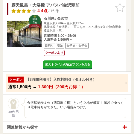
露天風呂・大浴殿 アパスパ金沢駅前
お気に入
りに追加
4.4点
/ 15 件
石川県 / 金沢市
東金沢駅2.69km
金沢駅127m
北陸本線「金沢駅」 西口を出て左へ徒歩1分 北陸自動車
道金沢西・東…
営業時間 6:00～25:00
入浴料金 1,500円～
日帰り
宿泊
女子旅・女子会
クーポンあり
楽天トラベルの宿泊プランを見る
【3時間利用可】入館料割引（タオル付き）
クーポン
通常
1,500円
→
1,300円（200円お得！）
金沢駅徒歩１分（西口出て横）という立地が最高！ 風呂でゆっく
り電車待ちができた。いい場所みつけた！
30代 男
性
関連情報から探す