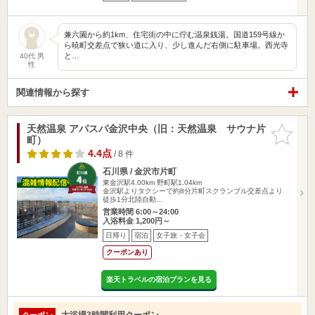
兼六園から約1km、住宅街の中に佇む温泉銭湯。国道159号線か
ら暁町交差点で狭い道に入り、少し進んだ右側に駐車場。西光寺
と…
40代 男
性
関連情報から探す
天然温泉 アパスパ金沢中央（旧：天然温泉 サウナ片
お気に入
町）
りに追加
4.4点
/ 8 件
石川県 / 金沢市片町
東金沢駅4.00km
野町駅1.04km
金沢駅よりタクシーで約8分片町スクランブル交差点より
徒歩1分北陸自動…
営業時間 6:00～24:00
入浴料金 1,200円～
日帰り
宿泊
女子旅・女子会
クーポンあり
楽天トラベルの宿泊プランを見る
大浴場3時間利用クーポン
クーポン