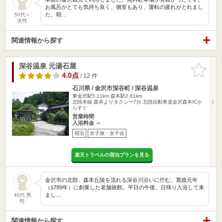
お風呂がとても気持ち良く、個室もあり、運転の疲れがとれまし
た。朝…
50代～
女性
関連情報から探す
深谷温泉 元湯石屋
お気に入
りに追加
4.0点
/ 12 件
石川県 / 金沢市深谷町 / 深谷温泉
東金沢駅5.11km
森本駅2.81km
北陸本線 森本よりタクシー7分 北陸自動車道金沢森本ICか
らすぐ
営業時間
入浴料金 ～
宿泊
女子旅・女子会
楽天トラベルの宿泊プランを見る
金沢市の北部、森本丘陵を流れる深谷川沿いに佇む、寛政元年
（1789年）に創業した老舗旅館。平日の午後、日帰り入浴して来
まし…
40代 男
性
関連情報から探す