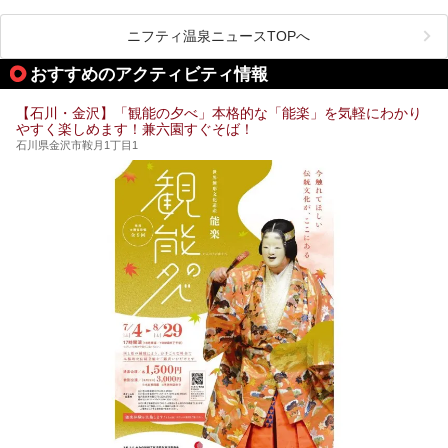
り出す美しい景観が楽しめる景勝地です。
今回の記事では石川県にある1,000円以下のおすすめサウナ
車で行くのがオススメですが、ドライブの際にぜひ一緒に楽
施設を紹介します。
しんでいただきたいのが温泉です。絶景を眺めながらつかる
ニフティ温泉ニュースTOPへ
温泉は最高ですよ！ 今回はそんな能登の温泉を5つご紹介
します。
おすすめのアクティビティ情報
【石川・金沢】「観能の夕べ」本格的な「能楽」を気軽にわかり
やすく楽しめます！兼六園すぐそば！
石川県金沢市鞍月1丁目1