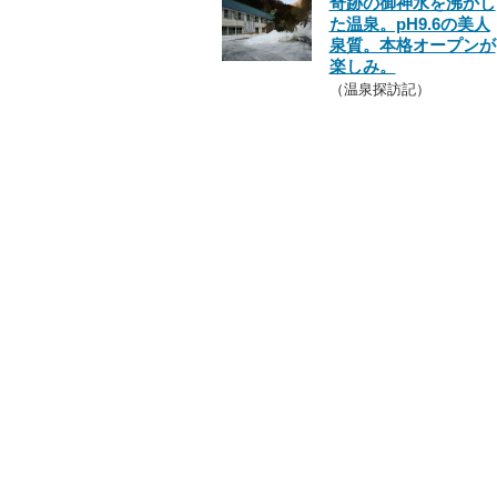
奇跡の御神水を沸かし
た温泉。pH9.6の美人
泉質。本格オープンが
楽しみ。
（温泉探訪記）