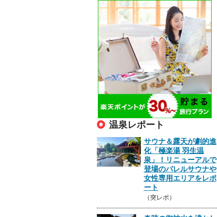
温泉レポート
サウナ＆露天が劇的進
化「極楽湯 羽生温
泉」！リニューアルで
登場のバレルサウナや
女性専用エリアをレポ
ート
（突レポ）