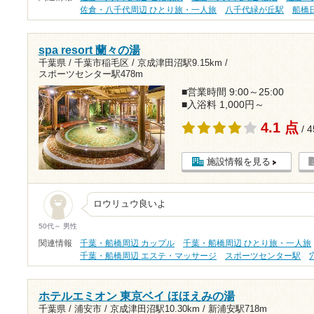
佐倉・八千代周辺 ひとり旅・一人旅
八千代緑が丘駅
船橋
spa resort 蘭々の湯
千葉県 / 千葉市稲毛区 /
京成津田沼駅9.15km
/
スポーツセンター駅478m
■営業時間 9:00～25:00
■入浴料 1,000円～
4.1 点
/ 
施設情報を見る
ロウリュウ良いよ
50代～ 男性
関連情報
千葉・船橋周辺 カップル
千葉・船橋周辺 ひとり旅・一人旅
千葉・船橋周辺 エステ・マッサージ
スポーツセンター駅
ホテルエミオン 東京ベイ ほほえみの湯
千葉県 / 浦安市 /
京成津田沼駅10.30km
/
新浦安駅718m