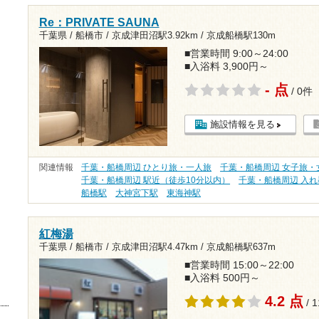
Re：PRIVATE SAUNA
千葉県 / 船橋市 /
京成津田沼駅3.92km
/
京成船橋駅130m
■営業時間 9:00～24:00
■入浴料 3,900円～
- 点
/ 0件
施設情報を見る
関連情報
千葉・船橋周辺 ひとり旅・一人旅
千葉・船橋周辺 女子旅・
千葉・船橋周辺 駅近（徒歩10分以内）
千葉・船橋周辺 入
船橋駅
大神宮下駅
東海神駅
紅梅湯
千葉県 / 船橋市 /
京成津田沼駅4.47km
/
京成船橋駅637m
■営業時間 15:00～22:00
■入浴料 500円～
4.2 点
/ 