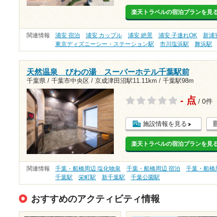
楽天トラベルの宿泊プランを見
関連情報
浦安 宿泊
浦安 カップル
浦安 絶景
浦安 子連れOK
新浦
東京ディズニーシー・ステーション駅
市川塩浜駅
舞浜駅
天然温泉 びわの湯 スーパーホテル千葉駅前
千葉県 / 千葉市中央区 /
京成津田沼駅11.11km
/
千葉駅98m
- 点
/ 0件
施設情報を見る
楽天トラベルの宿泊プランを見
関連情報
千葉・船橋周辺 塩化物泉
千葉・船橋周辺 宿泊
千葉・船橋
千葉駅
栄町駅
新千葉駅
千葉公園駅
おすすめのアクティビティ情報