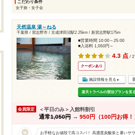
こだわり条件
女子旅・女子会
天然温泉 湯～ねる
千葉県 / 習志野市 /
京成津田沼駅2.25km
/
新習志野駅175m
■営業時間 10:00～25:00
■入浴料 1,050円～
4.3 点
/ 
クーポンあり
施設情報を見る
楽天トラベルの宿泊プランを見
＜平日のみ＞入館料割引
会員限定
通常
1,050円
→
950円（100円お得！
お手軽なお値段で高コスパ！ 高濃度炭酸泉と暑いサウ