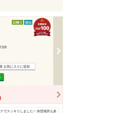
日帰り
宿泊
273件
>
お気に入りに追加
る
>
）
ナでスッキリしました✨ 休憩場所も多