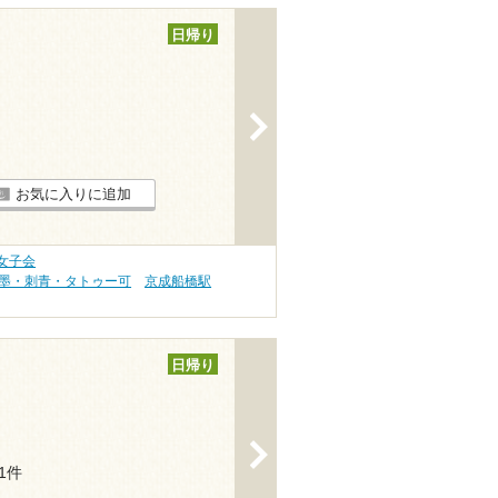
日帰り
>
お気に入りに追加
女子会
れ墨・刺青・タトゥー可
京成船橋駅
日帰り
>
11件