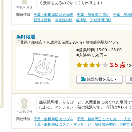
く漫画もあるのでゆっくり出来ます♪
50代～ 男性
関連情報
千葉・船橋周辺 塩化物泉
千葉・船橋周辺 宿泊
千葉・船橋
新習志野駅
幕張豊砂駅
谷津駅
京成津田沼駅
浜町浴場
千葉県 / 船橋市 /
京成津田沼駅2.93km
/
船橋競馬場駅446m
■営業時間 15:00～23:00
■入浴料 550円～
3.5 点
/ 
施設情報を見る
船橋競馬場、ららぽーと、京葉道路に挟まれた場所で
にある、マンション一階の銭湯です。 内部はキレイ
～10代 男性
関連情報
千葉・船橋周辺 カップル
千葉・船橋周辺 ひとり旅・一人旅
千葉・船橋周辺 エステ・マッサージ
船橋競馬場駅
大神宮