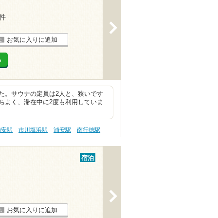
8件
>
お気に入りに追加
る
た。サウナの定員は2人と、狭いです
ちよく、滞在中に2度も利用していま
浦安駅
市川塩浜駅
浦安駅
南行徳駅
宿泊
>
お気に入りに追加