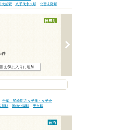
日大前駅
八千代中央駅
北習志野駅
日帰り
>
45件
お気に入りに追加
千葉・船橋周辺 女子旅・女子会
穴川駅
動物公園駅
天台駅
宿泊