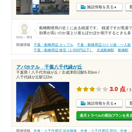
施設情報を見る
船橋郵便局の近くにある銭湯です。 銭湯ですが黒湯で
効果が高いのか湯上り後もぽかぽか発汗するときも多
50代～ 男性
関連情報
千葉・船橋周辺 カップル
千葉・船橋周辺 ひとり旅・一人旅
千葉・船橋周辺 格安（1,000円以下）
京成船橋駅
船橋駅
アパホテル 千葉八千代緑が丘
千葉県 / 八千代市緑が丘 /
京成津田沼駅6.81km
/
八千代緑が丘駅122m
3.0 点
/ 
施設情報を見る
楽天トラベルの宿泊プランを見
関連情報
佐倉・八千代周辺 塩化物泉
佐倉・八千代周辺 宿泊
佐倉・