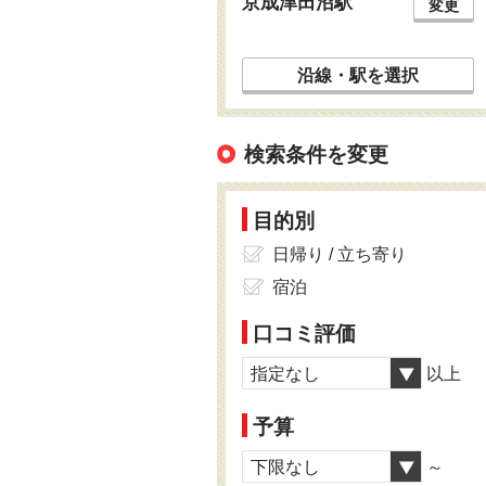
京成津田沼駅
変更
沿線・駅を選択
検索条件を変更
目的別
日帰り / 立ち寄り
宿泊
口コミ評価
指定なし
以上
予算
下限なし
～