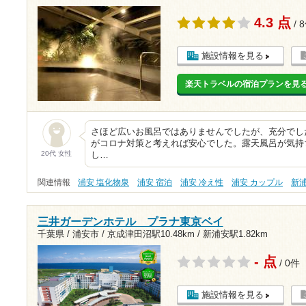
4.3 点
/ 
施設情報を見る
楽天トラベルの宿泊プランを見
さほど広いお風呂ではありませんでしたが、充分でし
がコロナ対策と考えれば安心でした。露天風呂が気持
20代 女性
し…
関連情報
浦安 塩化物泉
浦安 宿泊
浦安 冷え性
浦安 カップル
新
三井ガーデンホテル プラナ東京ベイ
千葉県 / 浦安市 /
京成津田沼駅10.48km
/
新浦安駅1.82km
- 点
/ 0件
施設情報を見る