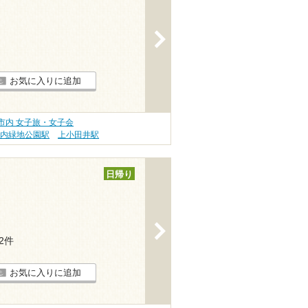
>
お気に入りに追加
市内 女子旅・女子会
庄内緑地公園駅
上小田井駅
日帰り
>
72件
お気に入りに追加