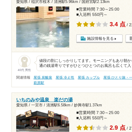
愛知県 / 稲沢市桜木 /
清洲駅5.96km
/
国府宮駅2.13km
■営業時間 7:30～25:00
■入浴料 550円～
3.4 点
/ 
施設情報を見る
値段の割にしっかりしてます。モーニングもあり朝か
通の銭湯寄りですがひとつひとつのお風呂も広くて入
40代 男性
関連情報
尾張 炭酸泉
尾張 冷え性
尾張 カップル
尾張 ひとり旅・
萩原駅
いちのみや温泉 楽だの湯
愛知県 / 一宮市 /
清洲駅6.58km
/
妙興寺駅1.37km
■営業時間 7:30～25:00
■入浴料 550円～
2.9 点
/ 