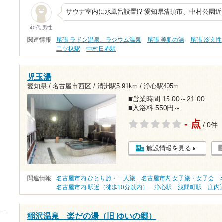
サウナ室内に水風呂設置!? 愛知県清須市、中村公園
40代 男性
関連情報
尾張 ラドン温泉、ラジウム温泉
尾張 美肌の湯
尾張 冷え性
二ツ杁駅
中村日赤駅
児玉湯
愛知県 / 名古屋市西区 /
清洲駅5.91km
/
浄心駅405m
■営業時間 15:00～21:00
■入浴料 550円～
- 点
/ 0件
施設情報を見る
関連情報
名古屋市内 ひとり旅・一人旅
名古屋市内 女子旅・女子会
名古屋市内 駅近（徒歩10分以内）
浄心駅
浅間町駅
庄内
稲沢温泉 楽だの湯（旧 ゆいの郷）