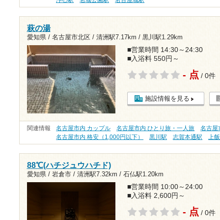
萩の湯
愛知県 / 名古屋市北区 /
清洲駅7.17km
/
黒川駅1.29km
■営業時間 14:30～24:30
■入浴料 550円～
- 点
/ 0件
施設情報を見る
関連情報
名古屋市内 カップル
名古屋市内 ひとり旅・一人旅
名古屋
名古屋市内 格安（1,000円以下）
黒川駅
志賀本通駅
上
88℃(ハチジュウハチド)
愛知県 / 岩倉市 /
清洲駅7.32km
/
石仏駅1.20km
■営業時間 10:00～24:00
■入浴料 2,600円～
- 点
/ 0件