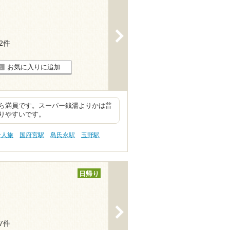
>
22件
お気に入りに追加
ら満員です。スーパー銭湯よりかは普
りやすいです。
一人旅
国府宮駅
島氏永駅
玉野駅
日帰り
>
27件