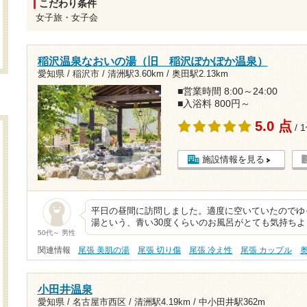
こだわり条件
女子旅・女子会
稲沢温泉なおいの湯（旧 稲沢ぽかぽか温泉）
愛知県 / 稲沢市 /
清洲駅3.60km
/
奥田駅2.13km
■営業時間 8:00～24:00
■入浴料 800円～
5.0 点
/ 
施設情報を見る
平日の昼間に訪問しました。適度に空いていたのでゆ
湯という、青い30度くらいのお風呂がとても気持ち
50代～ 男性
関連情報
尾張 美肌の湯
尾張 切り傷
尾張 冷え性
尾張 カップル
小田井温泉
愛知県 / 名古屋市西区 /
清洲駅4.19km
/
中小田井駅362m