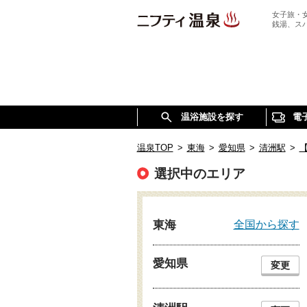
女子旅・
銭湯、ス
温浴施設を探す
電
温泉TOP
>
東海
>
愛知県
>
清洲駅
>
選択中のエリア
全国から探す
東海
愛知県
変更