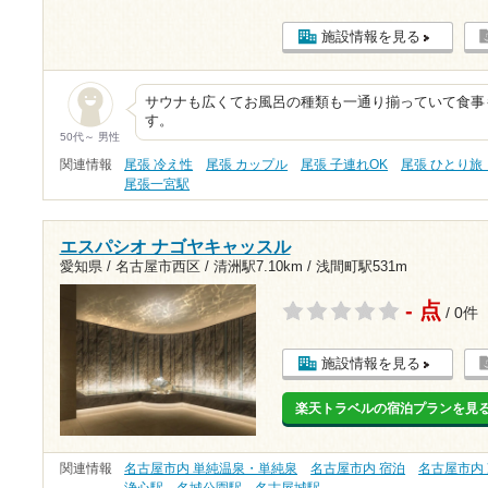
施設情報を見る
サウナも広くてお風呂の種類も一通り揃っていて食事
す。
50代～ 男性
関連情報
尾張 冷え性
尾張 カップル
尾張 子連れOK
尾張 ひとり旅
尾張一宮駅
エスパシオ ナゴヤキャッスル
愛知県 / 名古屋市西区 /
清洲駅7.10km
/
浅間町駅531m
- 点
/ 0件
施設情報を見る
楽天トラベルの宿泊プランを見
関連情報
名古屋市内 単純温泉・単純泉
名古屋市内 宿泊
名古屋市内
浄心駅
名城公園駅
名古屋城駅