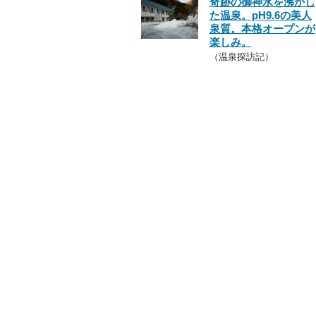
奇跡の御神水を沸かし
た温泉。pH9.6の美人
泉質。本格オープンが
楽しみ。
（温泉探訪記）