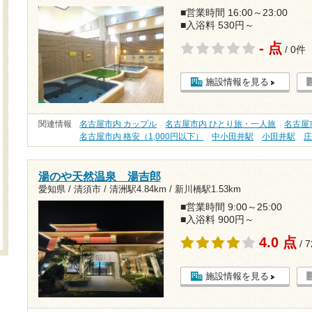
■営業時間 16:00～23:00
■入浴料 530円～
- 点
/ 0件
施設情報を見る
関連情報
名古屋市内 カップル
名古屋市内 ひとり旅・一人旅
名古屋
名古屋市内 格安（1,000円以下）
中小田井駅
小田井駅
湯のや天然温泉 湯吉郎
愛知県 / 清須市 /
清洲駅4.84km
/
新川橋駅1.53km
■営業時間 9:00～25:00
■入浴料 900円～
4.0 点
/ 
施設情報を見る