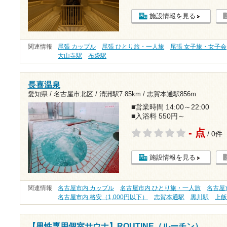
施設情報を見る
関連情報
尾張 カップル
尾張 ひとり旅・一人旅
尾張 女子旅・女子会
大山寺駅
布袋駅
長喜温泉
愛知県 / 名古屋市北区 /
清洲駅7.85km
/
志賀本通駅856m
■営業時間 14:00～22:00
■入浴料 550円～
- 点
/ 0件
施設情報を見る
関連情報
名古屋市内 カップル
名古屋市内 ひとり旅・一人旅
名古屋
名古屋市内 格安（1,000円以下）
志賀本通駅
黒川駅
上
【男性専用個室サウナ】ROUTINE（ルーチン）