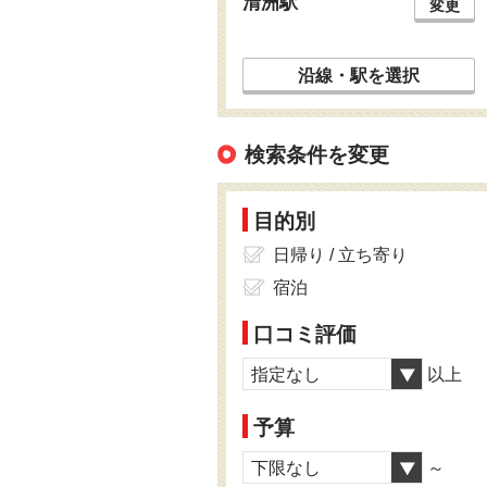
清洲駅
変更
沿線・駅を選択
検索条件を変更
目的別
日帰り / 立ち寄り
宿泊
口コミ評価
指定なし
以上
予算
下限なし
～