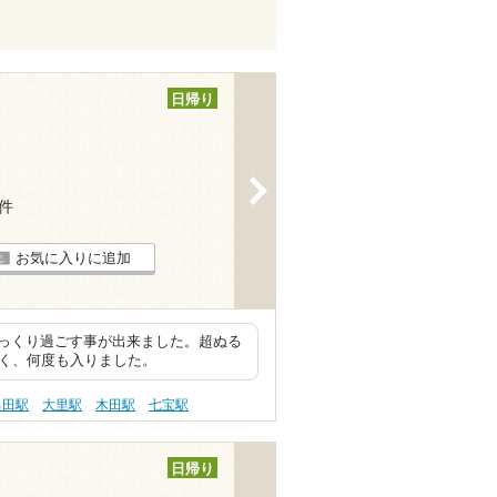
日帰り
>
1件
お気に入りに追加
っくり過ごす事が出来ました。超ぬる
よく、何度も入りました。
奥田駅
大里駅
木田駅
七宝駅
日帰り