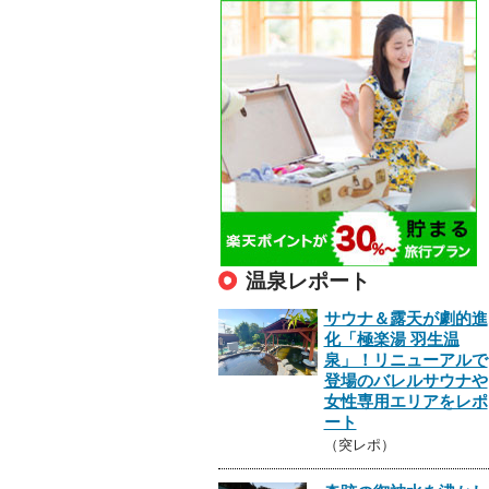
温泉レポート
サウナ＆露天が劇的進
化「極楽湯 羽生温
泉」！リニューアルで
登場のバレルサウナや
女性専用エリアをレポ
ート
（突レポ）