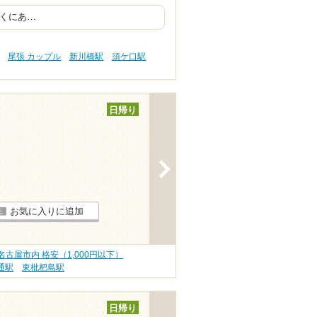
近くにあ…
尾張 カップル
新川橋駅
須ケ口駅
日帰り
>
お気に入りに追加
名古屋市内 格安（1,000円以下）
通駅
東枇杷島駅
日帰り