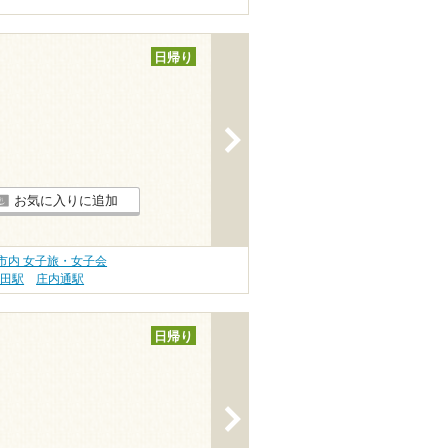
日帰り
>
お気に入りに追加
市内 女子旅・女子会
飯田駅
庄内通駅
日帰り
>