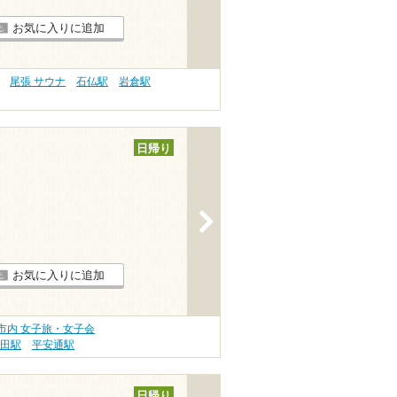
お気に入りに追加
尾張 サウナ
石仏駅
岩倉駅
日帰り
>
お気に入りに追加
市内 女子旅・女子会
飯田駅
平安通駅
日帰り