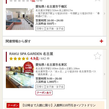
-点
/ 0 件
愛知県 / 名古屋市千種区
名古屋大学駅2.52km
吹上駅617m
・地下鉄池下駅より徒歩10分・今池駅より徒歩15分・「春
岡通4丁目」…
営業時間 16:00～24:00
入浴料金 550円～
日帰り
女子旅・女子会
関連情報から探す
RAKU SPA GARDEN 名古屋
お気に入
りに追加
4.9点
/ 442 件
愛知県 / 名古屋市名東区
名古屋大学駅2.93km
自由ヶ丘駅1.19km
名古屋市営バス「光ヶ丘」より徒歩3分 名古屋市営バス
「猪高車庫」よ…
営業時間 9:00～26:00
入浴料金 1,980円～
日帰り
女子旅・女子会
クーポンあり
【12時まで入館に限り】入館料110円引き+ソフトドリン
クーポン