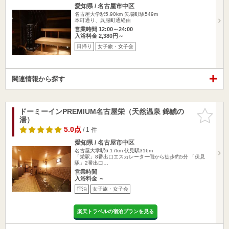
愛知県 / 名古屋市中区
名古屋大学駅5.90km
矢場町駅549m
本町通り、呉服町通経由
営業時間 12:00～24:00
入浴料金 2,380円～
日帰り
女子旅・女子会
関連情報から探す
ドーミーインPREMIUM名古屋栄（天然温泉 錦鯱の
お気に入
湯）
りに追加
5.0点
/ 1 件
愛知県 / 名古屋市中区
名古屋大学駅6.17km
伏見駅316m
「栄駅」8番出口エスカレーター側から徒歩約5分 「伏見
駅」2番出口…
営業時間
入浴料金 ～
宿泊
女子旅・女子会
楽天トラベルの宿泊プランを見る