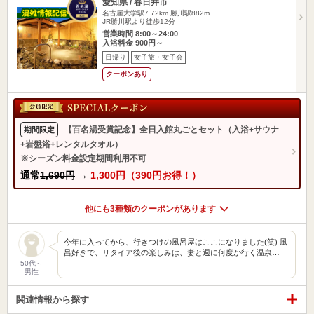
愛知県 / 春日井市
名古屋大学駅7.72km
勝川駅882m
JR勝川駅より徒歩12分
営業時間 8:00～24:00
入浴料金 900円～
日帰り
女子旅・女子会
クーポンあり
【百名湯受賞記念】全日入館丸ごとセット（入浴+サウナ
期間限定
+岩盤浴+レンタルタオル）
※シーズン料金設定期間利用不可
通常
1,690円
→
1,300円（390円お得！）
他にも3種類のクーポンがあります
今年に入ってから、行きつけの風呂屋はここになりました(笑) 風
呂好きで、リタイア後の楽しみは、妻と週に何度か行く温泉…
50代～
男性
関連情報から探す