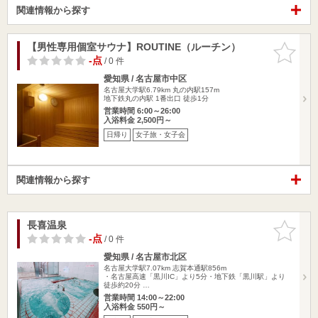
関連情報から探す
【男性専用個室サウナ】ROUTINE（ルーチン）
お気に入
りに追加
-点
/ 0 件
愛知県 / 名古屋市中区
名古屋大学駅6.79km
丸の内駅157m
地下鉄丸の内駅 1番出口 徒歩1分
営業時間 6:00～26:00
入浴料金 2,500円～
日帰り
女子旅・女子会
関連情報から探す
長喜温泉
お気に入
りに追加
-点
/ 0 件
愛知県 / 名古屋市北区
名古屋大学駅7.07km
志賀本通駅856m
・名古屋高速「黒川IC」より5分・地下鉄「黒川駅」より
徒歩約20分 …
営業時間 14:00～22:00
入浴料金 550円～