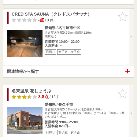
CRED SPA SAUNA（クレドスパサウナ）
お気に入
りに追加
-点
/ 0 件
愛知県 / 名古屋市中区
名古屋大学駅5.65km
栄町駅126m
栄駅近く
営業時間 10:00～22:00
入浴料金 ～
日帰り
女子旅・女子会
関連情報から探す
名東温泉 花しょうぶ
お気に入
りに追加
3.8点
/ 13 件
愛知県 / 長久手市
名古屋大学駅5.69km
杁ヶ池公園駅1.90km
名古屋駅より地下鉄東山線「本郷」まで24分 「本郷」2番
のりばより名…
営業時間 9:00～25:00
入浴料金 820円～
日帰り
女子旅・女子会