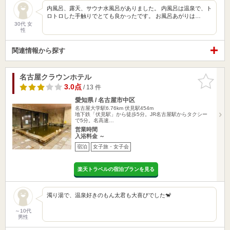
内風呂、露天、サウナ水風呂がありました。 内風呂は温泉で、ト
ロトロした手触りでとても良かったです。 お風呂あがりは…
30代 女
性
関連情報から探す
名古屋クラウンホテル
お気に入
りに追加
3.0点
/ 13 件
愛知県 / 名古屋市中区
名古屋大学駅6.76km
伏見駅454m
地下鉄「伏見駅」から徒歩5分。JR名古屋駅からタクシー
で5分。名高速…
営業時間
入浴料金 ～
宿泊
女子旅・女子会
楽天トラベルの宿泊プランを見る
濁り湯で、温泉好きのもん太君も大喜びでした🐒
～10代
男性