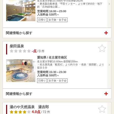
名古屋大学駅10.56km
中小田井駅362m
・東名阪自動車道「平田インター」より車で約5分・地下
鉄「庄内緑地公園…
営業時間 16:00～23:00
入浴料金 530円～
日帰り
女子旅・女子会
関連情報から探す
柴田温泉
お気に入
りに追加
-点
/ 0 件
愛知県 / 名古屋市南区
名古屋大学駅10.60km
柴田駅359m
・名古屋高速「船見IC」より約５分 ・名鉄「柴田駅」より
徒歩５分
営業時間 15:30～23:30
入浴料金 550円～
日帰り
女子旅・女子会
関連情報から探す
湯のや天然温泉 湯吉郎
お気に入
りに追加
4.0点
/ 72 件