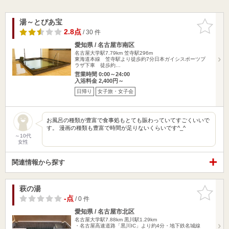
湯～とぴあ宝
お気に入
りに追加
2.8点
/ 30 件
愛知県 / 名古屋市南区
名古屋大学駅7.79km
笠寺駅296m
東海道本線 笠寺駅より徒歩約7分日本ガイシスポーツプ
ラザ下車 徒歩約…
営業時間 0:00～24:00
入浴料金 2,400円～
日帰り
女子旅・女子会
お風呂の種類が豊富で食事処もとても賑わっていてすごくいいで
す。 漫画の種類も豊富で時間が足りないくらいです^_^
～10代
女性
関連情報から探す
萩の湯
お気に入
りに追加
-点
/ 0 件
愛知県 / 名古屋市北区
名古屋大学駅7.88km
黒川駅1.29km
・名古屋高速道路「黒川IC」より約4分・地下鉄名城線