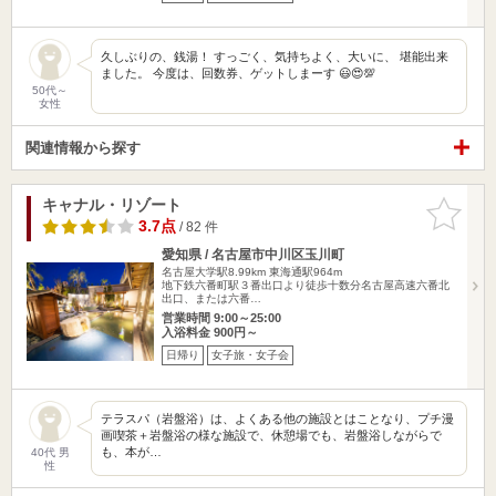
久しぶりの、銭湯！ すっごく、気持ちよく、大いに、 堪能出来
ました。 今度は、回数券、ゲットしまーす 😃😍💯
50代～
女性
関連情報から探す
キャナル・リゾート
お気に入
りに追加
3.7点
/ 82 件
愛知県 / 名古屋市中川区玉川町
名古屋大学駅8.99km
東海通駅964m
地下鉄六番町駅３番出口より徒歩十数分名古屋高速六番北
出口、または六番…
営業時間 9:00～25:00
入浴料金 900円～
日帰り
女子旅・女子会
テラスパ（岩盤浴）は、よくある他の施設とはことなり、プチ漫
画喫茶＋岩盤浴の様な施設で、休憩場でも、岩盤浴しながらで
も、本が…
40代 男
性