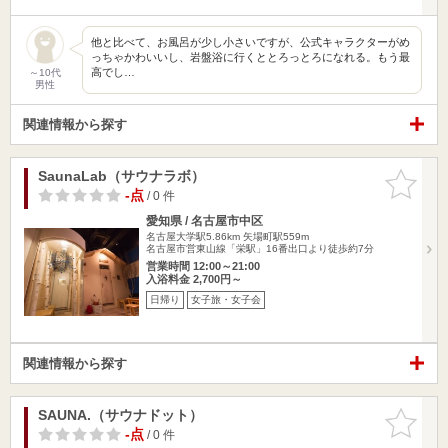
他と比べて、お風呂が少し小さいですが、公式キャラクターがめ
っちゃかわいいし、岩盤浴に行くととろっとろになれる。もう最
高でし…
～10代
男性
関連情報から探す
SaunaLab（サウナラボ）
お気に入
りに追加
-点
/ 0 件
愛知県 / 名古屋市中区
名古屋大学駅5.86km
矢場町駅559m
名古屋市営東山線「栄駅」16番出口より徒歩約7分
営業時間 12:00～21:00
入浴料金 2,700円～
日帰り
女子旅・女子会
関連情報から探す
SAUNA.（サウナドット）
お気に入
りに追加
-点
/ 0 件