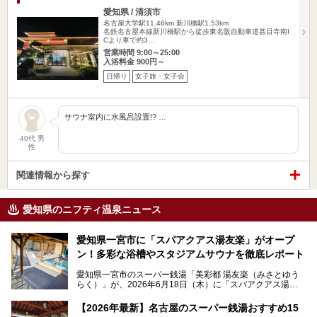
愛知県 / 清須市
名古屋大学駅11.46km
新川橋駅1.53km
名鉄名古屋本線新川橋駅から徒歩東名阪自動車道甚目寺南I
Cより車で約3…
営業時間 9:00～25:00
入浴料金 900円～
日帰り
女子旅・女子会
サウナ室内に水風呂設置!? …
40代 男
性
関連情報から探す
愛知県のニフティ温泉ニュース
愛知県一宮市に「スパアクアス湯友楽」がオープ
ン！多彩な浴槽やスタジアムサウナを徹底レポート
愛知県一宮市のスーパー銭湯「美彩都 湯友楽（みさとゆう
らく）」が、2026年6月18日（木）に「スパアクアス湯友
楽」としてリニューアルオープン！
【2026年最新】名古屋のスーパー銭湯おすすめ15
この地で30年にわたり愛され続けてきた施設だからこそ、