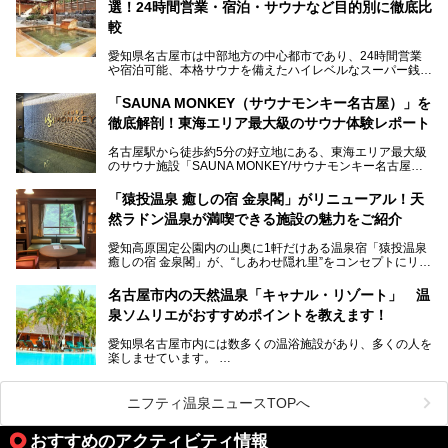
選！24時間営業・宿泊・サウナなど目的別に徹底比
地元住民をはじめオープンを待ちわびている人も多いのでは
ないでしょうか。
較
老朽化した設備の補修を機に、2年前からじっくり構想を練
ってきたというだけあって、館内の充実度は想像以上。
愛知県名古屋市は中部地方の中心都市であり、24時間営業
以前の4倍に拡張したという露天エリアや10の浴槽、40人収
や宿泊可能、本格サウナを備えたハイレベルなスーパー銭湯
容の巨大なスタジアムサウナに、岩盤浴やリラクゼーション
が密集する激戦区です。
までまるごと楽しめる施設に生まれ変わりました。
「SAUNA MONKEY（サウナモンキー名古屋）」を
そのため、「日々の仕事の疲れを心身ともにリセットした
今回は、全面リニューアルして新しくなった「スパアクアス
徹底解剖！東海エリア最大級のサウナ体験レポート
い」「休日に時間を忘れて1日中ダラダラ過ごしたい」「コ
湯友楽」に一足早くお邪魔して取材してきました！
スパ良く非日常の極上体験を味わいたい」人向けの施設が多
名古屋駅から徒歩約5分の好立地にある、東海エリア最大級
くある点が魅力です！
のサウナ施設「SAUNA MONKEY/サウナモンキー名古屋」
をご存じですか？
今回は、名古屋市でおすすめのスーパー銭湯を紹介します。
「名古屋駅周辺ってサウナが少ないよね」という声をよく耳
お好みの温泉施設を見つけて楽しんでくださいね。
「猿投温泉 癒しの宿 金泉閣」がリニューアル！天
にするだけあり、アクセスの良さにも胸が高鳴ります。
然ラドン温泉が満喫できる施設の魅力をご紹介
今回は普段は男性専用となっているパブリックサウナが、女
性専用で公開される『レディースデー』が開催されたので、
愛知高原国定公園内の山奥に1軒だけある温泉宿「猿投温泉
さっそく取材してきました！
癒しの宿 金泉閣」が、“しあわせ隠れ里”をコンセプトにリニ
ューアルオープンします。
名古屋市内の天然温泉「キャナル・リゾート」 温
天然ラドン温泉が堪能できるお風呂や、新設・改装された客
泉ソムリエがおすすめポイントを教えます！
室、地元の食材と温泉水で作られたお料理……。
新しくなった「猿投温泉 癒しの宿 金泉閣」の魅力を丸ごと
愛知県名古屋市内には数多くの温浴施設があり、多くの人を
ご紹介します。
楽しませています。
その中でも今回は「キャナル・リゾート」について、温泉ソ
ムリエの目線で紹介していきます！
ニフティ温泉ニュースTOPへ
名古屋市内にはスーパー銭湯や日帰り温泉が多く、「どこに
行こうかな？」と悩んでしまう方も多いと思います。
おすすめのアクティビティ情報
ぜひこの記事を参考にして「キャナル・リゾート」に出かけ