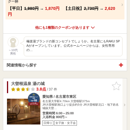
ク一杯
【平日】
1,980円
→
1,870円
【土日祝】
2,730円
→
2,620
円
他にも1種類のクーポンがあります
極楽湯ブランドの新コンセプトでしょうか。名古屋にもRAKU SP
Aがオープンしています。公式ホームページからは、女性専用
の…
～10代
男性
関連情報から探す
大曽根温泉 湯の城
お気に入
りに追加
3.8点
/ 37 件
愛知県 / 名古屋市東区
名古屋大学駅4.70km
大曽根駅375m
JR大曽根駅南口より徒歩約5分 JR大曽根駅北口・地下鉄名
城線大曽…
営業時間 6:00～25:00
入浴料金 800円～
日帰り
女子旅・女子会