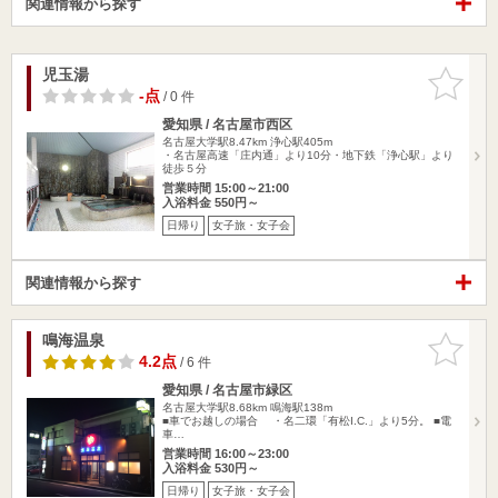
関連情報から探す
児玉湯
お気に入
りに追加
-点
/ 0 件
愛知県 / 名古屋市西区
名古屋大学駅8.47km
浄心駅405m
・名古屋高速「庄内通」より10分・地下鉄「浄心駅」より
徒歩５分
営業時間 15:00～21:00
入浴料金 550円～
日帰り
女子旅・女子会
関連情報から探す
鳴海温泉
お気に入
りに追加
4.2点
/ 6 件
愛知県 / 名古屋市緑区
名古屋大学駅8.68km
鳴海駅138m
■車でお越しの場合 ・名二環「有松I.C.」より5分。 ■電
車…
営業時間 16:00～23:00
入浴料金 530円～
日帰り
女子旅・女子会