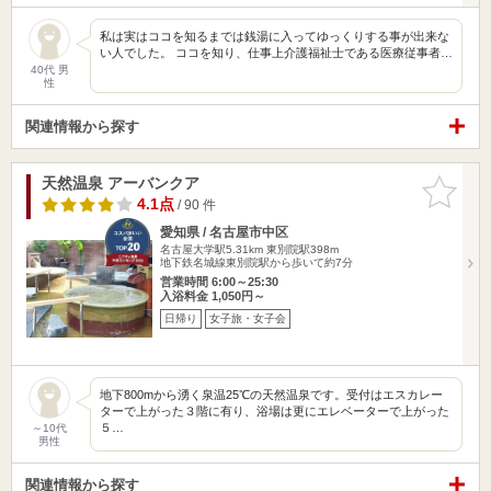
私は実はココを知るまでは銭湯に入ってゆっくりする事が出来な
い人でした。 ココを知り、仕事上介護福祉士である医療従事者…
40代 男
性
関連情報から探す
天然温泉 アーバンクア
お気に入
りに追加
4.1点
/ 90 件
愛知県 / 名古屋市中区
名古屋大学駅5.31km
東別院駅398m
地下鉄名城線東別院駅から歩いて約7分
営業時間 6:00～25:30
入浴料金 1,050円～
日帰り
女子旅・女子会
地下800mから湧く泉温25℃の天然温泉です。受付はエスカレー
ターで上がった３階に有り、浴場は更にエレベーターで上がった
５…
～10代
男性
関連情報から探す