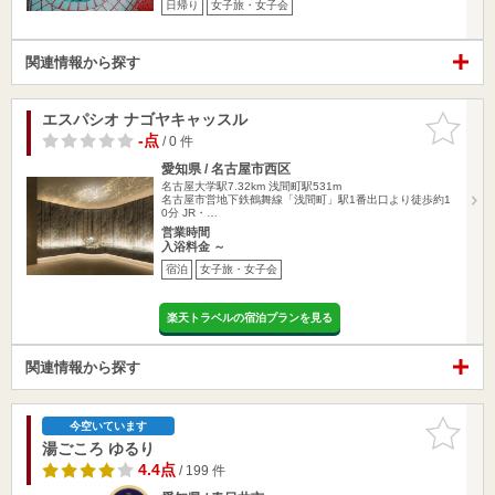
日帰り
女子旅・女子会
関連情報から探す
エスパシオ ナゴヤキャッスル
お気に入
りに追加
-点
/ 0 件
愛知県 / 名古屋市西区
名古屋大学駅7.32km
浅間町駅531m
名古屋市営地下鉄鶴舞線「浅間町」駅1番出口より徒歩約1
0分 JR・…
営業時間
入浴料金 ～
宿泊
女子旅・女子会
楽天トラベルの宿泊プランを見る
関連情報から探す
お気に入
今空いています
りに追加
湯ごころ ゆるり
4.4点
/ 199 件