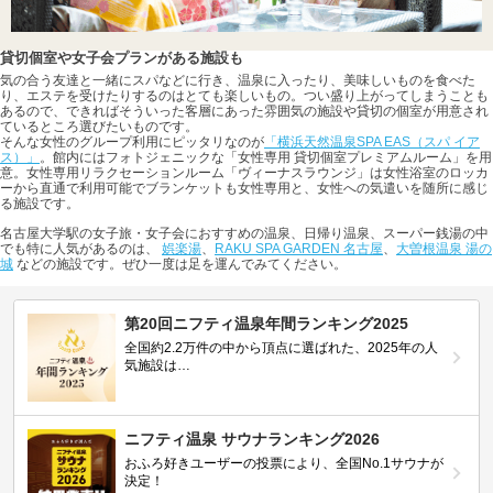
貸切個室や女子会プランがある施設も
気の合う友達と一緒にスパなどに行き、温泉に入ったり、美味しいものを食べた
り、エステを受けたりするのはとても楽しいもの。つい盛り上がってしまうことも
あるので、できればそういった客層にあった雰囲気の施設や貸切の個室が用意され
ているところ選びたいものです。
そんな女性のグループ利用にピッタリなのが
「横浜天然温泉SPA EAS（スパ イア
ス）」
。館内にはフォトジェニックな「女性専用 貸切個室プレミアムルーム」を用
意。女性専用リラクセーションルーム「ヴィーナスラウンジ」は女性浴室のロッカ
ーから直通で利用可能でブランケットも女性専用と、女性への気遣いを随所に感じ
る施設です。
名古屋大学駅の女子旅・女子会におすすめの温泉、日帰り温泉、スーパー銭湯の中
でも特に人気があるのは、
娯楽湯
、
RAKU SPA GARDEN 名古屋
、
大曽根温泉 湯の
城
などの施設です。ぜひ一度は足を運んでみてください。
第20回ニフティ温泉年間ランキング2025
全国約2.2万件の中から頂点に選ばれた、2025年の人
気施設は…
ニフティ温泉 サウナランキング2026
おふろ好きユーザーの投票により、全国No.1サウナが
決定！