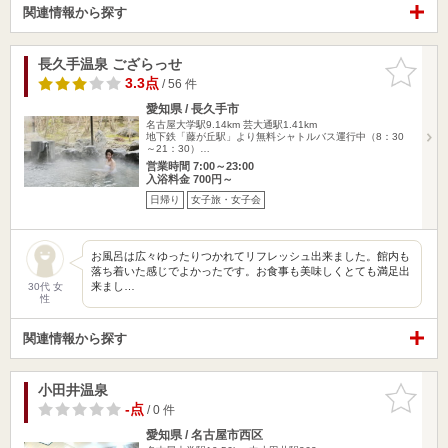
関連情報から探す
長久手温泉 ござらっせ
お気に入
りに追加
3.3点
/ 56 件
愛知県 / 長久手市
名古屋大学駅9.14km
芸大通駅1.41km
地下鉄「藤が丘駅」より無料シャトルバス運行中（8：30
～21：30）…
営業時間 7:00～23:00
入浴料金 700円～
日帰り
女子旅・女子会
お風呂は広々ゆったりつかれてリフレッシュ出来ました。館内も
落ち着いた感じでよかったです。お食事も美味しくとても満足出
来まし…
30代 女
性
関連情報から探す
小田井温泉
お気に入
りに追加
-点
/ 0 件
愛知県 / 名古屋市西区