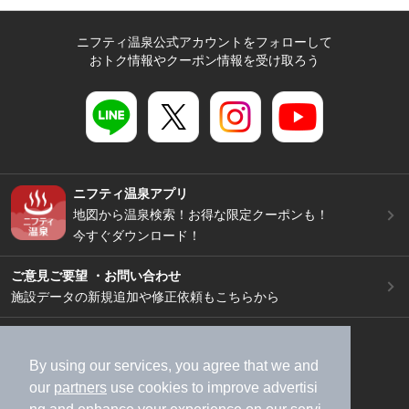
ニフティ温泉公式アカウントをフォローして
おトク情報やクーポン情報を受け取ろう
ニフティ温泉アプリ
地図から温泉検索！お得な限定クーポンも！
今すぐダウンロード！
ご意見ご要望 ・お問い合わせ
施設データの新規追加や修正依頼もこちらから
スマートフォン
/
PC
加盟店募集（資料請求）
広告出稿のご案内
By using our services, you agree that we and
our
partners
use cookies to improve advertisi
利用規約
ライフスタイルMEMBERS+規約