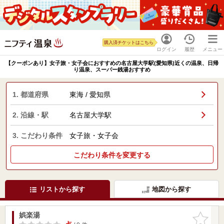
購入済チケットはこちら
ログイン
履歴
メニュー
【クーポンあり】女子旅・女子会におすすめの名古屋大学駅(愛知県)近くの温泉、日帰
り温泉、スーパー銭湯おすすめ
1. 都道府県
東海 / 愛知県
2. 沿線・駅
名古屋大学駅
3. こだわり条件
女子旅・女子会
こだわり条件を変更する
リストから探す
地図から探す
娯楽湯
お気に入
りに追加