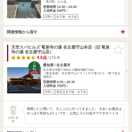
「黒川駅」から徒…
営業時間 14:30～24:30
入浴料金 550円～
日帰り
女子旅・女子会
関連情報から探す
天空スパヒルズ 竜泉寺の湯 名古屋守山本店（旧 竜泉
お気に入
寺の湯 名古屋守山店）
りに追加
4.6点
/ 278 件
愛知県 / 名古屋市
名古屋大学駅7.98km
小幡緑地駅749m
《東名高速》 名古屋守山スマートIC下車3キロ 《車で名古
屋西方…
営業時間 6:00～26:30
入浴料金 750円～
日帰り
宿泊
女子旅・女子会
再開したと聞いて、久しぶりに行ってきました。 大きいお風呂は
やっぱり気持ちがいいです。 お気に入りの塩サウナやオートロ…
20代 女
性