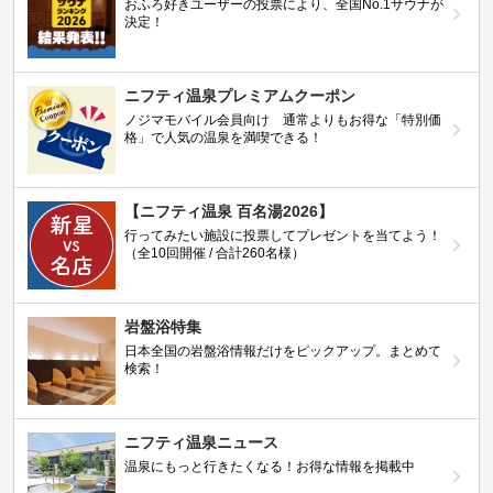
おふろ好きユーザーの投票により、全国No.1サウナが
決定！
ニフティ温泉プレミアムクーポン
ノジマモバイル会員向け 通常よりもお得な「特別価
格」で人気の温泉を満喫できる！
【ニフティ温泉 百名湯2026】
行ってみたい施設に投票してプレゼントを当てよう！
（全10回開催 / 合計260名様）
岩盤浴特集
日本全国の岩盤浴情報だけをピックアップ。まとめて
検索！
ニフティ温泉ニュース
温泉にもっと行きたくなる！お得な情報を掲載中