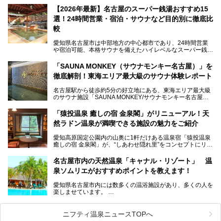
【2026年最新】名古屋のスーパー銭湯おすすめ15
この地で30年にわたり愛され続けてきた施設だからこそ、
選！24時間営業・宿泊・サウナなど目的別に徹底比
地元住民をはじめオープンを待ちわびている人も多いのでは
ないでしょうか。
較
老朽化した設備の補修を機に、2年前からじっくり構想を練
ってきたというだけあって、館内の充実度は想像以上。
愛知県名古屋市は中部地方の中心都市であり、24時間営業
以前の4倍に拡張したという露天エリアや10の浴槽、40人収
や宿泊可能、本格サウナを備えたハイレベルなスーパー銭湯
容の巨大なスタジアムサウナに、岩盤浴やリラクゼーション
が密集する激戦区です。
までまるごと楽しめる施設に生まれ変わりました。
「SAUNA MONKEY（サウナモンキー名古屋）」を
そのため、「日々の仕事の疲れを心身ともにリセットした
今回は、全面リニューアルして新しくなった「スパアクアス
徹底解剖！東海エリア最大級のサウナ体験レポート
い」「休日に時間を忘れて1日中ダラダラ過ごしたい」「コ
湯友楽」に一足早くお邪魔して取材してきました！
スパ良く非日常の極上体験を味わいたい」人向けの施設が多
名古屋駅から徒歩約5分の好立地にある、東海エリア最大級
くある点が魅力です！
のサウナ施設「SAUNA MONKEY/サウナモンキー名古屋」
をご存じですか？
今回は、名古屋市でおすすめのスーパー銭湯を紹介します。
「名古屋駅周辺ってサウナが少ないよね」という声をよく耳
お好みの温泉施設を見つけて楽しんでくださいね。
「猿投温泉 癒しの宿 金泉閣」がリニューアル！天
にするだけあり、アクセスの良さにも胸が高鳴ります。
然ラドン温泉が満喫できる施設の魅力をご紹介
今回は普段は男性専用となっているパブリックサウナが、女
性専用で公開される『レディースデー』が開催されたので、
愛知高原国定公園内の山奥に1軒だけある温泉宿「猿投温泉
さっそく取材してきました！
癒しの宿 金泉閣」が、“しあわせ隠れ里”をコンセプトにリニ
ューアルオープンします。
名古屋市内の天然温泉「キャナル・リゾート」 温
天然ラドン温泉が堪能できるお風呂や、新設・改装された客
泉ソムリエがおすすめポイントを教えます！
室、地元の食材と温泉水で作られたお料理……。
新しくなった「猿投温泉 癒しの宿 金泉閣」の魅力を丸ごと
愛知県名古屋市内には数多くの温浴施設があり、多くの人を
ご紹介します。
楽しませています。
その中でも今回は「キャナル・リゾート」について、温泉ソ
ムリエの目線で紹介していきます！
ニフティ温泉ニュースTOPへ
名古屋市内にはスーパー銭湯や日帰り温泉が多く、「どこに