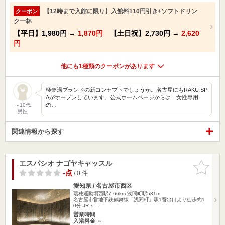
【12時まで入館に限り】入館料110円引き+ソフトドリン
クーポン
ク一杯
【平日】
1,980円
→
1,870円
【土日祝】
2,730円
→
2,620
円
他にも1種類のクーポンがあります
極楽湯ブランドの新コンセプトでしょうか。名古屋にもRAKU SP
Aがオープンしています。公式ホームページからは、女性専用
の…
～10代
男性
関連情報から探す
エスパシオ ナゴヤキャッスル
お気に入
りに追加
-点
/ 0 件
愛知県 / 名古屋市西区
瑞穂運動場西駅7.66km
浅間町駅531m
名古屋市営地下鉄鶴舞線「浅間町」駅1番出口より徒歩約1
0分 JR・…
営業時間
入浴料金 ～