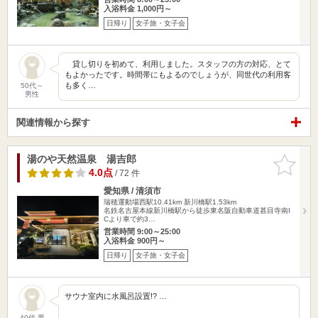
入浴料金 1,000円～
日帰り
女子旅・女子会
貸し切りを初めて、利用しました。スタッフの方の対応、とて
もよかったです。時間帯にもよるのでしょうが、同世代の利用客
も多く…
50代～
男性
関連情報から探す
湯のや天然温泉 湯吉郎
お気に入
りに追加
4.0点
/ 72 件
愛知県 / 清須市
瑞穂運動場西駅10.41km
新川橋駅1.53km
名鉄名古屋本線新川橋駅から徒歩東名阪自動車道甚目寺南I
Cより車で約3…
営業時間 9:00～25:00
入浴料金 900円～
日帰り
女子旅・女子会
サウナ室内に水風呂設置!? …
40代 男