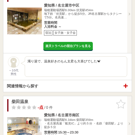
愛知県 / 名古屋市中区
瑞穂運動場西駅6.00km
伏見駅454m
地下鉄「伏見駅」から徒歩5分。JR名古屋駅からタクシー
で5分。名高速…
営業時間
入浴料金 ～
宿泊
女子旅・女子会
楽天トラベルの宿泊プランを見る
濁り湯で、温泉好きのもん太君も大喜びでした🐒
～10代
男性
関連情報から探す
柴田温泉
お気に入
りに追加
-点
/ 0 件
愛知県 / 名古屋市南区
瑞穂運動場西駅6.34km
柴田駅359m
・名古屋高速「船見IC」より約５分 ・名鉄「柴田駅」より
徒歩５分
営業時間 15:30～23:30