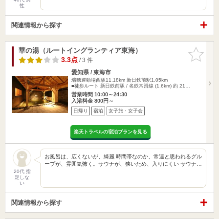
性
関連情報から探す
華の湯（ルートイングランティア東海）
お気に入
りに追加
3.3点
/ 3 件
愛知県 / 東海市
瑞穂運動場西駅11.18km
新日鉄前駅1.05km
■徒歩ルート 新日鉄前駅 / 名鉄常滑線 (1.6km) 約 21…
営業時間 10:00～24:30
入浴料金 800円～
日帰り
宿泊
女子旅・女子会
楽天トラベルの宿泊プランを見る
お風呂は、広くないが、綺麗 時間帯なのか、常連と思われるグル
ープが、雰囲気怖く。サウナが、狭いため、入りにくい サウナ…
20代 指
定しな
い
関連情報から探す