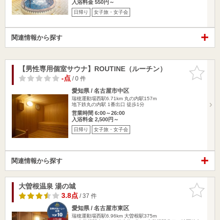
入浴料金 550円～
日帰り
女子旅・女子会
関連情報から探す
【男性専用個室サウナ】ROUTINE（ルーチン）
お気に入
りに追加
-点
/ 0 件
愛知県 / 名古屋市中区
瑞穂運動場西駅6.71km
丸の内駅157m
地下鉄丸の内駅 1番出口 徒歩1分
営業時間 6:00～26:00
入浴料金 2,500円～
日帰り
女子旅・女子会
関連情報から探す
大曽根温泉 湯の城
お気に入
りに追加
3.8点
/ 37 件
愛知県 / 名古屋市東区
瑞穂運動場西駅6.96km
大曽根駅375m