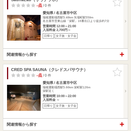
りに追加
-点
/ 0 件
愛知県 / 名古屋市中区
瑞穂運動場西駅5.48km
矢場町駅559m
名古屋市営東山線「栄駅」16番出口より徒歩約7分
営業時間 12:00～21:00
入浴料金 2,700円～
日帰り
女子旅・女子会
関連情報から探す
CRED SPA SAUNA（クレドスパサウナ）
お気に入
りに追加
-点
/ 0 件
愛知県 / 名古屋市中区
瑞穂運動場西駅5.66km
栄町駅126m
栄駅近く
営業時間 10:00～22:00
入浴料金 ～
日帰り
女子旅・女子会
関連情報から探す