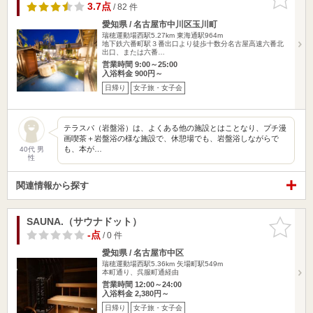
りに追加
3.7点
/ 82 件
愛知県 / 名古屋市中川区玉川町
瑞穂運動場西駅5.27km
東海通駅964m
地下鉄六番町駅３番出口より徒歩十数分名古屋高速六番北
出口、または六番…
営業時間 9:00～25:00
入浴料金 900円～
日帰り
女子旅・女子会
テラスパ（岩盤浴）は、よくある他の施設とはことなり、プチ漫
画喫茶＋岩盤浴の様な施設で、休憩場でも、岩盤浴しながらで
も、本が…
40代 男
性
関連情報から探す
SAUNA.（サウナドット）
お気に入
りに追加
-点
/ 0 件
愛知県 / 名古屋市中区
瑞穂運動場西駅5.36km
矢場町駅549m
本町通り、呉服町通経由
営業時間 12:00～24:00
入浴料金 2,380円～
日帰り
女子旅・女子会