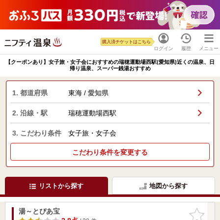
購入済チケットはこちら
ログイン
履歴
メニュー
【クーポンあり】女子旅・女子会におすすめの瑞穂運動場西駅(愛知県)近くの温泉、日
帰り温泉、スーパー銭湯おすすめ
1. 都道府県
東海 / 愛知県
2. 沿線・駅
瑞穂運動場西駅
3. こだわり条件
女子旅・女子会
こだわり条件を変更する
リストから探す
地図から探す
湯～とぴあ宝
お気に入
りに追加