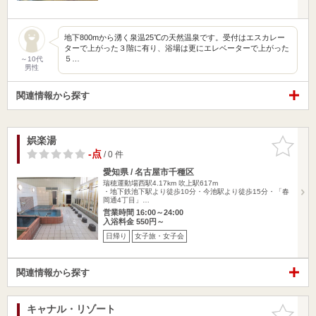
地下800mから湧く泉温25℃の天然温泉です。受付はエスカレー
ターで上がった３階に有り、浴場は更にエレベーターで上がった
５…
～10代
男性
関連情報から探す
娯楽湯
お気に入
りに追加
-点
/ 0 件
愛知県 / 名古屋市千種区
瑞穂運動場西駅4.17km
吹上駅617m
・地下鉄池下駅より徒歩10分・今池駅より徒歩15分・「春
岡通4丁目」…
営業時間 16:00～24:00
入浴料金 550円～
日帰り
女子旅・女子会
関連情報から探す
キャナル・リゾート
お気に入