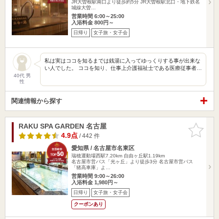
JR大曽根駅南口より徒歩約5分 JR大曽根駅北口・地下鉄名
城線大曽…
営業時間 6:00～25:00
入浴料金 800円～
日帰り
女子旅・女子会
私は実はココを知るまでは銭湯に入ってゆっくりする事が出来な
い人でした。 ココを知り、仕事上介護福祉士である医療従事者…
40代 男
性
関連情報から探す
RAKU SPA GARDEN 名古屋
お気に入
りに追加
4.9点
/ 442 件
愛知県 / 名古屋市名東区
瑞穂運動場西駅7.20km
自由ヶ丘駅1.19km
名古屋市営バス「光ヶ丘」より徒歩3分 名古屋市営バス
「猪高車庫」よ…
営業時間 9:00～26:00
入浴料金 1,980円～
日帰り
女子旅・女子会
クーポンあり