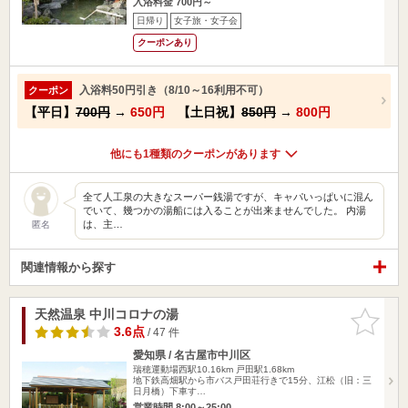
入浴料金 700円～
日帰り
女子旅・女子会
クーポンあり
入浴料50円引き（8/10～16利用不可）
クーポン
【平日】
700円
→
650円
【土日祝】
850円
→
800円
他にも1種類のクーポンがあります
全て人工泉の大きなスーパー銭湯ですが、キャパいっぱいに混ん
でいて、幾つかの湯船には入ることが出来ませんでした。 内湯
は、主…
匿名
関連情報から探す
天然温泉 中川コロナの湯
お気に入
りに追加
3.6点
/ 47 件
愛知県 / 名古屋市中川区
瑞穂運動場西駅10.16km
戸田駅1.68km
地下鉄高畑駅から市バス戸田荘行きで15分、江松（旧：三
日月橋）下車す…
営業時間 8:00～25:00