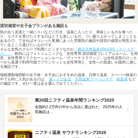
貸切個室や女子会プランがある施設も
気の合う友達と一緒にスパなどに行き、温泉に入ったり、美味しいものを食べた
り、エステを受けたりするのはとても楽しいもの。つい盛り上がってしまうことも
あるので、できればそういった客層にあった雰囲気の施設や貸切の個室が用意され
ているところ選びたいものです。
そんな女性のグループ利用にピッタリなのが
「横浜天然温泉SPA EAS（スパ イア
ス）」
。館内にはフォトジェニックな「女性専用 貸切個室プレミアムルーム」を用
意。女性専用リラクセーションルーム「ヴィーナスラウンジ」は女性浴室のロッカ
ーから直通で利用可能でブランケットも女性専用と、女性への気遣いを随所に感じ
る施設です。
瑞穂運動場西駅の女子旅・女子会におすすめの温泉、日帰り温泉、スーパー銭湯の
中でも特に人気があるのは、
湯～とぴあ宝
、
天然温泉 アーバンクア
、
娯楽湯
など
の施設です。ぜひ一度は足を運んでみてください。
第20回ニフティ温泉年間ランキング2025
全国約2.2万件の中から頂点に選ばれた、2025年の人
気施設は…
ニフティ温泉 サウナランキング2026