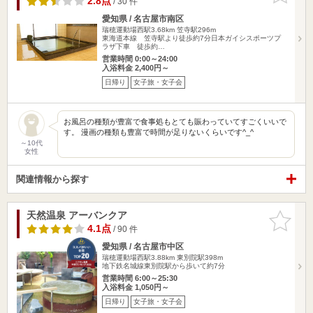
2.8点
/ 30 件
愛知県 / 名古屋市南区
瑞穂運動場西駅3.68km
笠寺駅296m
東海道本線 笠寺駅より徒歩約7分日本ガイシスポーツプ
ラザ下車 徒歩約…
営業時間 0:00～24:00
入浴料金 2,400円～
日帰り
女子旅・女子会
お風呂の種類が豊富で食事処もとても賑わっていてすごくいいで
す。 漫画の種類も豊富で時間が足りないくらいです^_^
～10代
女性
関連情報から探す
天然温泉 アーバンクア
お気に入
りに追加
4.1点
/ 90 件
愛知県 / 名古屋市中区
瑞穂運動場西駅3.88km
東別院駅398m
地下鉄名城線東別院駅から歩いて約7分
営業時間 6:00～25:30
入浴料金 1,050円～
日帰り
女子旅・女子会