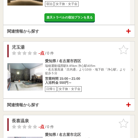
宿泊
女子旅・女子会
楽天トラベルの宿泊プランを見る
関連情報から探す
児玉湯
お気に入
りに追加
-点
/ 0 件
愛知県 / 名古屋市西区
瑞穂運動場西駅8.85km
浄心駅405m
・名古屋高速「庄内通」より10分・地下鉄「浄心駅」より
徒歩５分
営業時間 15:00～21:00
入浴料金 550円～
日帰り
女子旅・女子会
関連情報から探す
長喜温泉
お気に入
りに追加
-点
/ 0 件
愛知県 / 名古屋市北区