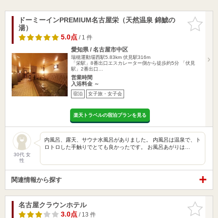
ドーミーインPREMIUM名古屋栄（天然温泉 錦鯱の
お気に入
湯）
りに追加
5.0点
/ 1 件
愛知県 / 名古屋市中区
瑞穂運動場西駅5.83km
伏見駅316m
「栄駅」8番出口エスカレーター側から徒歩約5分 「伏見
駅」2番出口…
営業時間
入浴料金 ～
宿泊
女子旅・女子会
楽天トラベルの宿泊プランを見る
内風呂、露天、サウナ水風呂がありました。 内風呂は温泉で、ト
ロトロした手触りでとても良かったです。 お風呂あがりは…
30代 女
性
関連情報から探す
名古屋クラウンホテル
お気に入
りに追加
3.0点
/ 13 件