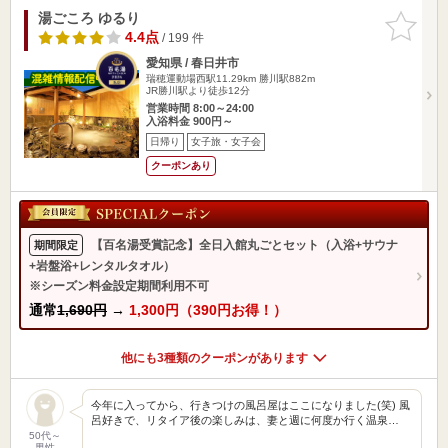
湯ごころ ゆるり
お気に入
りに追加
4.4点
/ 199 件
愛知県 / 春日井市
瑞穂運動場西駅11.29km
勝川駅882m
JR勝川駅より徒歩12分
営業時間 8:00～24:00
入浴料金 900円～
日帰り
女子旅・女子会
クーポンあり
【百名湯受賞記念】全日入館丸ごとセット（入浴+サウナ
期間限定
+岩盤浴+レンタルタオル）
※シーズン料金設定期間利用不可
通常
1,690円
→
1,300円（390円お得！）
他にも3種類のクーポンがあります
今年に入ってから、行きつけの風呂屋はここになりました(笑) 風
呂好きで、リタイア後の楽しみは、妻と週に何度か行く温泉…
50代～
男性