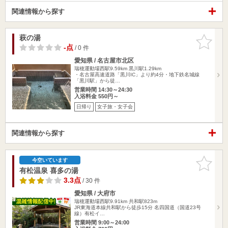
関連情報から探す
萩の湯
お気に入
りに追加
-点
/ 0 件
愛知県 / 名古屋市北区
瑞穂運動場西駅9.59km
黒川駅1.29km
・名古屋高速道路「黒川IC」より約4分・地下鉄名城線
「黒川駅」から徒…
営業時間 14:30～24:30
入浴料金 550円～
日帰り
女子旅・女子会
関連情報から探す
お気に入
今空いています
りに追加
有松温泉 喜多の湯
3.3点
/ 30 件
愛知県 / 大府市
瑞穂運動場西駅9.91km
共和駅823m
JR東海道本線共和駅から徒歩15分 名四国道（国道23号
線）有松イ…
営業時間 9:00～24:00