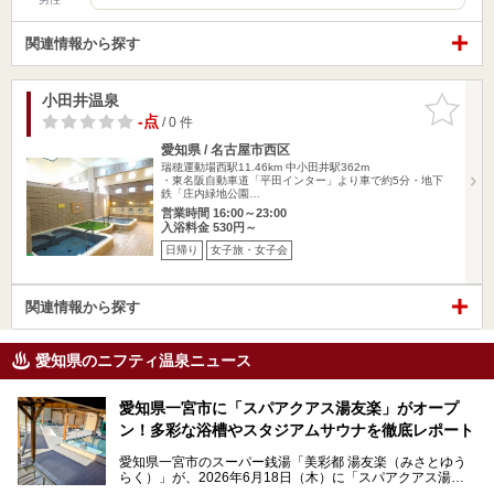
関連情報から探す
小田井温泉
お気に入
りに追加
-点
/ 0 件
愛知県 / 名古屋市西区
瑞穂運動場西駅11.46km
中小田井駅362m
・東名阪自動車道「平田インター」より車で約5分・地下
鉄「庄内緑地公園…
営業時間 16:00～23:00
入浴料金 530円～
日帰り
女子旅・女子会
関連情報から探す
愛知県のニフティ温泉ニュース
愛知県一宮市に「スパアクアス湯友楽」がオープ
ン！多彩な浴槽やスタジアムサウナを徹底レポート
愛知県一宮市のスーパー銭湯「美彩都 湯友楽（みさとゆう
らく）」が、2026年6月18日（木）に「スパアクアス湯友
楽」としてリニューアルオープン！