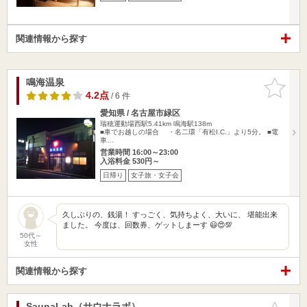
関連情報から探す
鳴海温泉
お気に入
りに追加
4.2点
/ 6 件
愛知県 / 名古屋市緑区
瑞穂運動場西駅5.41km
鳴海駅138m
■車でお越しの場合 ・名二環「有松I.C.」より5分。 ■電
車…
営業時間 16:00～23:00
入浴料金 530円～
日帰り
女子旅・女子会
久しぶりの、銭湯！ すっごく、気持ちよく、大いに、 堪能出来
ました。 今度は、回数券、ゲットしまーす 😃😍💯
50代～
女性
関連情報から探す
SaunaLab（サウナラボ）
お気に入