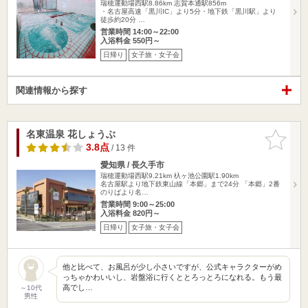
瑞穂運動場西駅8.86km
志賀本通駅856m
・名古屋高速「黒川IC」より5分・地下鉄「黒川駅」より
徒歩約20分 …
営業時間 14:00～22:00
入浴料金 550円～
日帰り
女子旅・女子会
関連情報から探す
名東温泉 花しょうぶ
お気に入
りに追加
3.8点
/ 13 件
愛知県 / 長久手市
瑞穂運動場西駅9.21km
杁ヶ池公園駅1.90km
名古屋駅より地下鉄東山線「本郷」まで24分 「本郷」2番
のりばより名…
営業時間 9:00～25:00
入浴料金 820円～
日帰り
女子旅・女子会
他と比べて、お風呂が少し小さいですが、公式キャラクターがめ
っちゃかわいいし、岩盤浴に行くととろっとろになれる。もう最
高でし…
～10代
男性