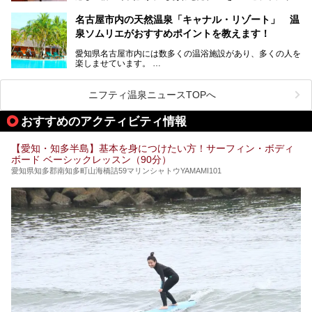
ューアルオープンします。
名古屋市内の天然温泉「キャナル・リゾート」 温
天然ラドン温泉が堪能できるお風呂や、新設・改装された客
泉ソムリエがおすすめポイントを教えます！
室、地元の食材と温泉水で作られたお料理……。
新しくなった「猿投温泉 癒しの宿 金泉閣」の魅力を丸ごと
愛知県名古屋市内には数多くの温浴施設があり、多くの人を
ご紹介します。
楽しませています。
その中でも今回は「キャナル・リゾート」について、温泉ソ
ムリエの目線で紹介していきます！
ニフティ温泉ニュースTOPへ
名古屋市内にはスーパー銭湯や日帰り温泉が多く、「どこに
行こうかな？」と悩んでしまう方も多いと思います。
おすすめのアクティビティ情報
ぜひこの記事を参考にして「キャナル・リゾート」に出かけ
てみるのはいかがでしょうか？
【愛知・知多半島】基本を身につけたい方！サーフィン・ボディ
ボード ベーシックレッスン（90分）
愛知県知多郡南知多町山海橋詰59マリンシャトウYAMAMI101