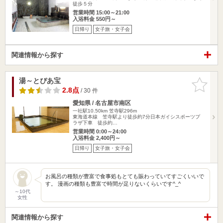
徒歩５分
営業時間 15:00～21:00
入浴料金 550円～
日帰り
女子旅・女子会
関連情報から探す
湯～とぴあ宝
お気に入
りに追加
2.8点
/ 30 件
愛知県 / 名古屋市南区
一社駅10.50km
笠寺駅296m
東海道本線 笠寺駅より徒歩約7分日本ガイシスポーツプ
ラザ下車 徒歩約…
営業時間 0:00～24:00
入浴料金 2,400円～
日帰り
女子旅・女子会
お風呂の種類が豊富で食事処もとても賑わっていてすごくいいで
す。 漫画の種類も豊富で時間が足りないくらいです^_^
～10代
女性
関連情報から探す