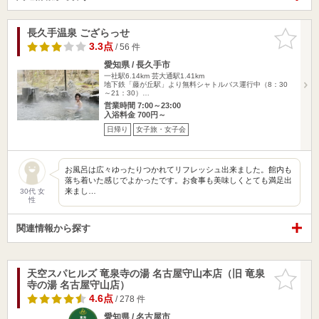
長久手温泉 ござらっせ
お気に入
りに追加
3.3点
/ 56 件
愛知県 / 長久手市
一社駅6.14km
芸大通駅1.41km
地下鉄「藤が丘駅」より無料シャトルバス運行中（8：30
～21：30）…
営業時間 7:00～23:00
入浴料金 700円～
日帰り
女子旅・女子会
お風呂は広々ゆったりつかれてリフレッシュ出来ました。館内も
落ち着いた感じでよかったです。お食事も美味しくとても満足出
来まし…
30代 女
性
関連情報から探す
天空スパヒルズ 竜泉寺の湯 名古屋守山本店（旧 竜泉
お気に入
寺の湯 名古屋守山店）
りに追加
4.6点
/ 278 件
愛知県 / 名古屋市