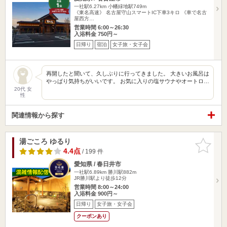
一社駅6.27km
小幡緑地駅749m
《東名高速》 名古屋守山スマートIC下車3キロ 《車で名古
屋西方…
営業時間 6:00～26:30
入浴料金 750円～
日帰り
宿泊
女子旅・女子会
再開したと聞いて、久しぶりに行ってきました。 大きいお風呂は
やっぱり気持ちがいいです。 お気に入りの塩サウナやオートロ…
20代 女
性
関連情報から探す
湯ごころ ゆるり
お気に入
りに追加
4.4点
/ 199 件
愛知県 / 春日井市
一社駅6.89km
勝川駅882m
JR勝川駅より徒歩12分
営業時間 8:00～24:00
入浴料金 900円～
日帰り
女子旅・女子会
クーポンあり