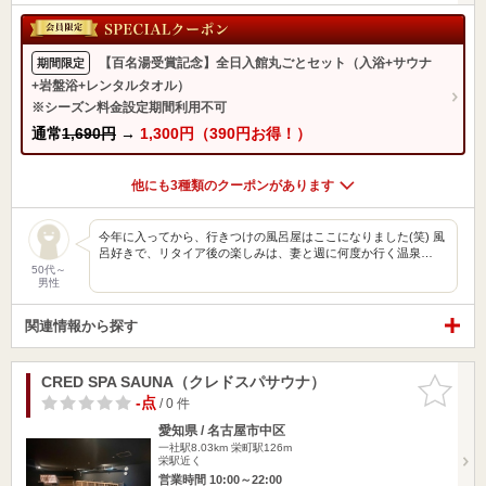
【百名湯受賞記念】全日入館丸ごとセット（入浴+サウナ
期間限定
+岩盤浴+レンタルタオル）
※シーズン料金設定期間利用不可
通常
1,690円
→
1,300円（390円お得！）
他にも3種類のクーポンがあります
今年に入ってから、行きつけの風呂屋はここになりました(笑) 風
呂好きで、リタイア後の楽しみは、妻と週に何度か行く温泉…
50代～
男性
関連情報から探す
CRED SPA SAUNA（クレドスパサウナ）
お気に入
りに追加
-点
/ 0 件
愛知県 / 名古屋市中区
一社駅8.03km
栄町駅126m
栄駅近く
営業時間 10:00～22:00