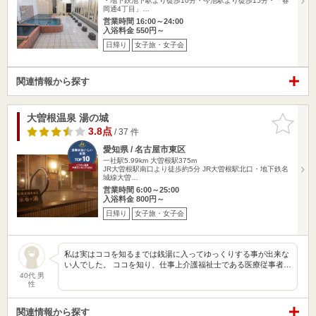
・地下鉄池下駅より徒歩10分・今池駅より徒歩15分・「春
岡通4丁目」…
営業時間 16:00～24:00
入浴料金 550円～
日帰り
女子旅・女子会
関連情報から探す
大曽根温泉 湯の城
お気に入
りに追加
3.8点
/ 37 件
愛知県 / 名古屋市東区
一社駅5.99km
大曽根駅375m
JR大曽根駅南口より徒歩約5分 JR大曽根駅北口・地下鉄名
城線大曽…
営業時間 6:00～25:00
入浴料金 800円～
日帰り
女子旅・女子会
私は実はココを知るまでは銭湯に入ってゆっくりする事が出来な
い人でした。 ココを知り、仕事上介護福祉士である医療従事者…
40代 男
性
関連情報から探す