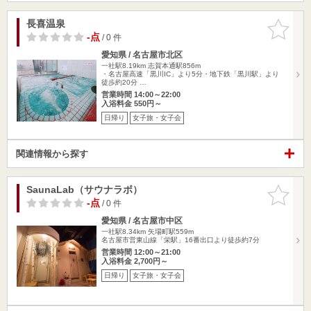
長喜温泉
お気に入
りに追加
-点
/ 0 件
愛知県 / 名古屋市北区
一社駅8.19km
志賀本通駅856m
・名古屋高速「黒川IC」より5分・地下鉄「黒川駅」より
徒歩約20分 …
営業時間 14:00～22:00
入浴料金 550円～
日帰り
女子旅・女子会
関連情報から探す
SaunaLab（サウナラボ）
お気に入
りに追加
-点
/ 0 件
愛知県 / 名古屋市中区
一社駅8.34km
矢場町駅559m
名古屋市営東山線「栄駅」16番出口より徒歩約7分
営業時間 12:00～21:00
入浴料金 2,700円～
日帰り
女子旅・女子会