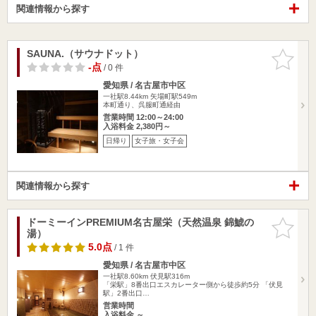
関連情報から探す
SAUNA.（サウナドット）
お気に入
りに追加
-点
/ 0 件
愛知県 / 名古屋市中区
一社駅8.44km
矢場町駅549m
本町通り、呉服町通経由
営業時間 12:00～24:00
入浴料金 2,380円～
日帰り
女子旅・女子会
関連情報から探す
ドーミーインPREMIUM名古屋栄（天然温泉 錦鯱の
お気に入
湯）
りに追加
5.0点
/ 1 件
愛知県 / 名古屋市中区
一社駅8.60km
伏見駅316m
「栄駅」8番出口エスカレーター側から徒歩約5分 「伏見
駅」2番出口…
営業時間
入浴料金 ～