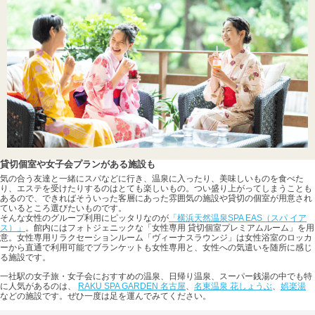
貸切個室や女子会プランがある施設も
気の合う友達と一緒にスパなどに行き、温泉に入ったり、美味しいものを食べた
り、エステを受けたりするのはとても楽しいもの。つい盛り上がってしまうことも
あるので、できればそういった客層にあった雰囲気の施設や貸切の個室が用意され
ているところ選びたいものです。
そんな女性のグループ利用にピッタリなのが
「横浜天然温泉SPA EAS（スパ イア
ス）」
。館内にはフォトジェニックな「女性専用 貸切個室プレミアムルーム」を用
意。女性専用リラクセーションルーム「ヴィーナスラウンジ」は女性浴室のロッカ
ーから直通で利用可能でブランケットも女性専用と、女性への気遣いを随所に感じ
る施設です。
一社駅の女子旅・女子会におすすめの温泉、日帰り温泉、スーパー銭湯の中でも特
に人気があるのは、
RAKU SPA GARDEN 名古屋
、
名東温泉 花しょうぶ
、
娯楽湯
などの施設です。ぜひ一度は足を運んでみてください。