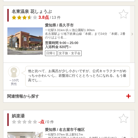
名東温泉 花しょうぶ
お気に入
りに追加
3.8点
/ 13 件
愛知県 / 長久手市
一社駅3.31km
杁ヶ池公園駅1.90km
名古屋駅より地下鉄東山線「本郷」まで24分 「本郷」2番
のりばより名…
営業時間 9:00～25:00
入浴料金 820円～
日帰り
女子旅・女子会
他と比べて、お風呂が少し小さいですが、公式キャラクターがめ
っちゃかわいいし、岩盤浴に行くととろっとろになれる。もう最
高でし…
～10代
男性
関連情報から探す
娯楽湯
お気に入
りに追加
-点
/ 0 件
愛知県 / 名古屋市千種区
一社駅5.07km
吹上駅617m