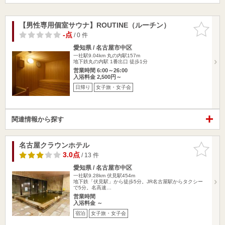
【男性専用個室サウナ】ROUTINE（ルーチン）
お気に入
りに追加
-点
/ 0 件
愛知県 / 名古屋市中区
一社駅9.04km
丸の内駅157m
地下鉄丸の内駅 1番出口 徒歩1分
営業時間 6:00～26:00
入浴料金 2,500円～
日帰り
女子旅・女子会
関連情報から探す
名古屋クラウンホテル
お気に入
りに追加
3.0点
/ 13 件
愛知県 / 名古屋市中区
一社駅9.28km
伏見駅454m
地下鉄「伏見駅」から徒歩5分。JR名古屋駅からタクシー
で5分。名高速…
営業時間
入浴料金 ～
宿泊
女子旅・女子会