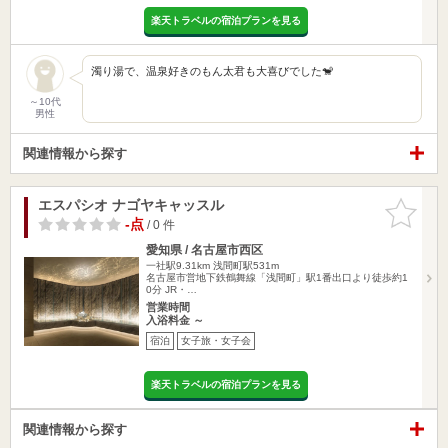
楽天トラベルの宿泊プランを見る
濁り湯で、温泉好きのもん太君も大喜びでした🐒
～10代
男性
関連情報から探す
エスパシオ ナゴヤキャッスル
お気に入
りに追加
-点
/ 0 件
愛知県 / 名古屋市西区
一社駅9.31km
浅間町駅531m
名古屋市営地下鉄鶴舞線「浅間町」駅1番出口より徒歩約1
0分 JR・…
営業時間
入浴料金 ～
宿泊
女子旅・女子会
楽天トラベルの宿泊プランを見る
関連情報から探す