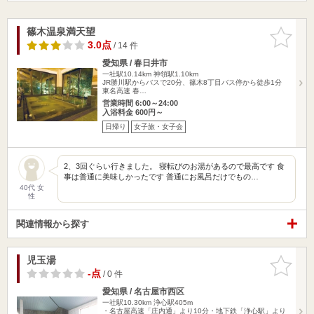
篠木温泉満天望
お気に入
りに追加
3.0点
/ 14 件
愛知県 / 春日井市
一社駅10.14km
神領駅1.10km
JR勝川駅からバスで20分、篠木8丁目バス停から徒歩1分
東名高速 春…
営業時間 6:00～24:00
入浴料金 600円～
日帰り
女子旅・女子会
2、3回ぐらい行きました。 寝転びのお湯があるので最高です 食
事は普通に美味しかったです 普通にお風呂だけでもの…
40代 女
性
関連情報から探す
児玉湯
お気に入
りに追加
-点
/ 0 件
愛知県 / 名古屋市西区
一社駅10.30km
浄心駅405m
・名古屋高速「庄内通」より10分・地下鉄「浄心駅」より