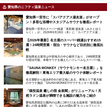
愛知県のニフティ温泉ニュース
愛知県一宮市に「スパアクアス湯友楽」がオープ
ン！多彩な浴槽やスタジアムサウナを徹底レポート
愛知県一宮市のスーパー銭湯「美彩都 湯友楽（みさとゆう
らく）」が、2026年6月18日（木）に「スパアクアス湯友
楽」としてリニューアルオープン！
【2026年最新】名古屋のスーパー銭湯おすすめ15
この地で30年にわたり愛され続けてきた施設だからこそ、
選！24時間営業・宿泊・サウナなど目的別に徹底比
地元住民をはじめオープンを待ちわびている人も多いのでは
ないでしょうか。
較
老朽化した設備の補修を機に、2年前からじっくり構想を練
ってきたというだけあって、館内の充実度は想像以上。
愛知県名古屋市は中部地方の中心都市であり、24時間営業
以前の4倍に拡張したという露天エリアや10の浴槽、40人収
や宿泊可能、本格サウナを備えたハイレベルなスーパー銭湯
容の巨大なスタジアムサウナに、岩盤浴やリラクゼーション
が密集する激戦区です。
までまるごと楽しめる施設に生まれ変わりました。
「SAUNA MONKEY（サウナモンキー名古屋）」を
そのため、「日々の仕事の疲れを心身ともにリセットした
今回は、全面リニューアルして新しくなった「スパアクアス
徹底解剖！東海エリア最大級のサウナ体験レポート
い」「休日に時間を忘れて1日中ダラダラ過ごしたい」「コ
湯友楽」に一足早くお邪魔して取材してきました！
スパ良く非日常の極上体験を味わいたい」人向けの施設が多
名古屋駅から徒歩約5分の好立地にある、東海エリア最大級
くある点が魅力です！
のサウナ施設「SAUNA MONKEY/サウナモンキー名古屋」
をご存じですか？
今回は、名古屋市でおすすめのスーパー銭湯を紹介します。
「名古屋駅周辺ってサウナが少ないよね」という声をよく耳
お好みの温泉施設を見つけて楽しんでくださいね。
「猿投温泉 癒しの宿 金泉閣」がリニューアル！天
にするだけあり、アクセスの良さにも胸が高鳴ります。
然ラドン温泉が満喫できる施設の魅力をご紹介
今回は普段は男性専用となっているパブリックサウナが、女
性専用で公開される『レディースデー』が開催されたので、
愛知高原国定公園内の山奥に1軒だけある温泉宿「猿投温泉
さっそく取材してきました！
癒しの宿 金泉閣」が、“しあわせ隠れ里”をコンセプトにリニ