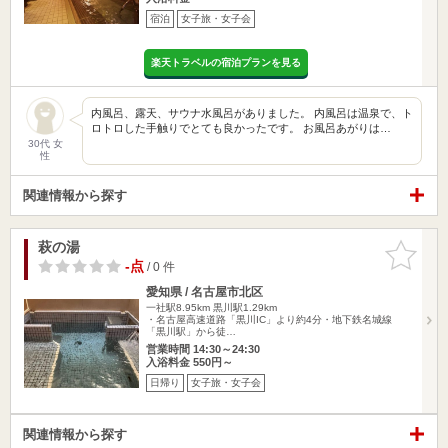
宿泊
女子旅・女子会
楽天トラベルの宿泊プランを見る
内風呂、露天、サウナ水風呂がありました。 内風呂は温泉で、ト
ロトロした手触りでとても良かったです。 お風呂あがりは…
30代 女
性
関連情報から探す
萩の湯
お気に入
りに追加
-点
/ 0 件
愛知県 / 名古屋市北区
一社駅8.95km
黒川駅1.29km
・名古屋高速道路「黒川IC」より約4分・地下鉄名城線
「黒川駅」から徒…
営業時間 14:30～24:30
入浴料金 550円～
日帰り
女子旅・女子会
関連情報から探す