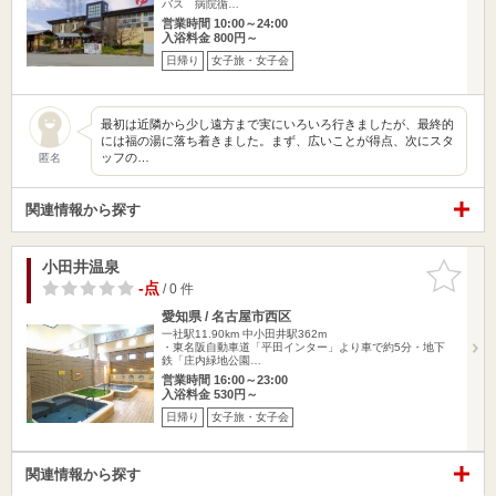
バス 病院循…
営業時間 10:00～24:00
入浴料金 800円～
日帰り
女子旅・女子会
最初は近隣から少し遠方まで実にいろいろ行きましたが、最終的
には福の湯に落ち着きました。まず、広いことが得点、次にスタ
ッフの…
匿名
関連情報から探す
小田井温泉
お気に入
りに追加
-点
/ 0 件
愛知県 / 名古屋市西区
一社駅11.90km
中小田井駅362m
・東名阪自動車道「平田インター」より車で約5分・地下
鉄「庄内緑地公園…
営業時間 16:00～23:00
入浴料金 530円～
日帰り
女子旅・女子会
関連情報から探す