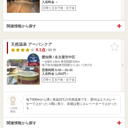
入浴料金 ～
日帰り
女子旅・女子会
関連情報から探す
天然温泉 アーバンクア
お気に入
りに追加
4.1点
/ 90 件
愛知県 / 名古屋市中区
一社駅8.16km
東別院駅398m
地下鉄名城線東別院駅から歩いて約7分
営業時間 6:00～25:30
入浴料金 1,050円～
日帰り
女子旅・女子会
地下800mから湧く泉温25℃の天然温泉です。受付はエスカレー
ターで上がった３階に有り、浴場は更にエレベーターで上がった
５…
～10代
男性
関連情報から探す