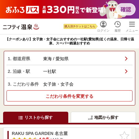
購入済チケットはこちら
ログイン
履歴
メニュー
【クーポンあり】女子旅・女子会におすすめの一社駅(愛知県)近くの温泉、日帰り温
泉、スーパー銭湯おすすめ
1. 都道府県
東海 / 愛知県
2. 沿線・駅
一社駅
3. こだわり条件
女子旅・女子会
こだわり条件を変更する
リストから探す
地図から探す
RAKU SPA GARDEN 名古屋
お気に入
りに追加