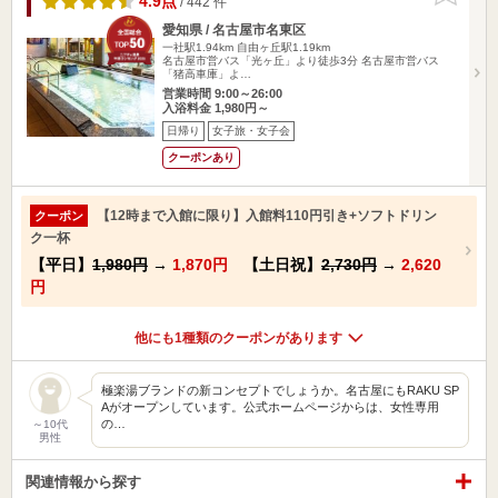
4.9点
/ 442 件
愛知県 / 名古屋市名東区
一社駅1.94km
自由ヶ丘駅1.19km
名古屋市営バス「光ヶ丘」より徒歩3分 名古屋市営バス
「猪高車庫」よ…
営業時間 9:00～26:00
入浴料金 1,980円～
日帰り
女子旅・女子会
クーポンあり
【12時まで入館に限り】入館料110円引き+ソフトドリン
クーポン
ク一杯
【平日】
1,980円
→
1,870円
【土日祝】
2,730円
→
2,620
円
他にも1種類のクーポンがあります
極楽湯ブランドの新コンセプトでしょうか。名古屋にもRAKU SP
Aがオープンしています。公式ホームページからは、女性専用
の…
～10代
男性
関連情報から探す