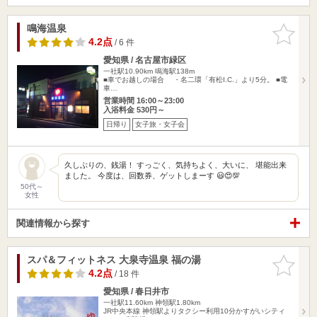
鳴海温泉
お気に入
りに追加
4.2点
/ 6 件
愛知県 / 名古屋市緑区
一社駅10.90km
鳴海駅138m
■車でお越しの場合 ・名二環「有松I.C.」より5分。 ■電
車…
営業時間 16:00～23:00
入浴料金 530円～
日帰り
女子旅・女子会
久しぶりの、銭湯！ すっごく、気持ちよく、大いに、 堪能出来
ました。 今度は、回数券、ゲットしまーす 😃😍💯
50代～
女性
関連情報から探す
スパ＆フィットネス 大泉寺温泉 福の湯
お気に入
りに追加
4.2点
/ 18 件
愛知県 / 春日井市
一社駅11.60km
神領駅1.80km
JR中央本線 神領駅よりタクシー利用10分かすがいシティ