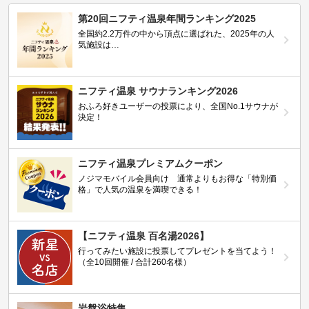
第20回ニフティ温泉年間ランキング2025
全国約2.2万件の中から頂点に選ばれた、2025年の人
気施設は…
ニフティ温泉 サウナランキング2026
おふろ好きユーザーの投票により、全国No.1サウナが
決定！
ニフティ温泉プレミアムクーポン
ノジマモバイル会員向け 通常よりもお得な「特別価
格」で人気の温泉を満喫できる！
【ニフティ温泉 百名湯2026】
行ってみたい施設に投票してプレゼントを当てよう！
（全10回開催 / 合計260名様）
岩盤浴特集