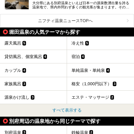
大分県にある別府温泉といえば日本一の源泉数湧出量を誇る
別府温泉は共同湯も多く、家庭やマンションにも温泉を引い
温泉地で、県内外問わず多くの観光客が集まります。その別
ている所もあります。
府温泉では「別府八湯温泉道」を実施しています。この別府
自宅にいながら温泉に入れるのは羨ましいですが、その中で
八湯温泉道とは別府八湯を巡る体験型イベントで、施設を回
も「こんな場所にも温泉が！？」というスポットがいくつか
って88ヶ所のスタンプを集めて温泉名人の認定を目指すと
あるんです。
ニフティ温泉ニュースTOPへ
いうものです。
他の温泉地では考えられないまさに温泉地ならではです。
これを読んで別府温泉巡りの参考になればと思います。
堀田温泉の人気テーマから探す
別府には朝早くから夜遅くまでやっている地元に根付いた銭
湯や、日帰りのみの大きな施設など様々な形態の温泉があり
ます。泉質も数多くなるので、好きな温泉から巡って温泉名
露天風呂
冷え性
5
5
人を目指してみてはいかがでしょうか？
貸切風呂、個室風呂
宿泊
4
4
カップル
単純温泉・単純泉
4
4
家族風呂
格安（1,000円以下）
3
3
源泉かけ流し
エステ・マッサージ
3
2
すべて表示する
別府周辺の温泉地から同じテーマで探す
別府温泉
鉄輪温泉
3
2