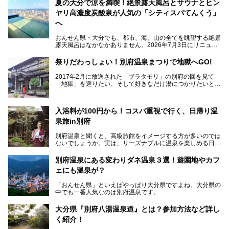
夏の大分で涼を満喫！絶景露天風呂とサウナとヒン
ヤリ高濃度炭酸泉が人気の「シティスパてんくう」
へ
おんせん県・大分でも、都市、海、山の全てを眺望する絶景
露天風呂はなかなかありません。2026年7月3日にリニュー
アルして、うみサウナ、やまサウナを新設した「シティスパ
てんくう(CITY SPA てんくう)」は、なんとJR大分駅直結と
祭りだわっしょい！別府温泉まつりで地獄へGO!
いう利便性の高さ！
2017年2月に放送された「ブラタモリ」の別府の回を見て
地上80mという圧倒的な開放感が魅力。温泉、ロウリュサウ
「地獄」を巡りたい、そして好きなだけ湯につかりたいと切
ナ、そしてひんやりとした約27度の高濃度炭酸泉で交互浴
実に思った私に朗報。
してととのえば、まさに気分は天空の極楽、ここはこの夏ぜ
ひとも訪れたい都市の避暑地です！
2017年3月31日～4月3日、大分県別府市で「別府八湯温泉
入浴料が100円から！コスパ重視で行く、日帰り温
まつり」が開催されます。その期間は嬉しいことに100以上
併設の「JR九州ホテル ブラッサム大分」に泊まって、この
の共同浴場がなんと無料開放されるんです！普段から入浴料
泉旅in別府
「シティスパてんくう」をたっぷり満喫してきたのでレポー
が100円と安いのに、いいんですかタダにしちゃって!?
トします。夏向けの大分駅徒歩圏の周辺観光スポットやクー
しかも4/2には「東京ディズニーリゾートスペシャルパレー
別府温泉と聞くと、高級旅館をイメージする方が多いのでは
ルダウンできるスイーツ情報と併せてお楽しみください！
ド」も行われます。つまり別府に行けば「地獄」も「ミッキ
ないでしょうか。実は、リーズナブルに温泉を楽しめる日帰
ーマウス」も拝める稀有なイベントですよ、これは行くしか
り温泉施設も充実しているエリアなんです。今回は、日帰り
───
ない！
で楽しめる「大分県の別府温泉」に注目してみました。
提供元：大分県【PR】
別府温泉にある変わりダネ温泉３選！遊園地やカフ
ニフティ温泉がオススメする温泉施設を紹介しちゃいます！
この記事は大分県のPR記事です。
源泉数、湧出量ともに日本一の温泉県とも言われる大分県。
ェにも温泉が？
今回は、大分県別府市に行くなら絶対行きたい情緒たっぷり
な市営温泉をまとめました。
「おんせん県」といえばやっぱり大分県ですよね。大分県の
中でも一番人気なのは別府温泉です。
Let’s go to Hell !
別府八湯という名前の通り、さまざまな泉質を楽しめ、一日
中いても飽きません。
大分県『別府八湯温泉道』とは？参加方法など詳し
普通に温泉に浸かる以外にも、別府地獄巡りや砂湯などは有
く紹介！
名ですよね。