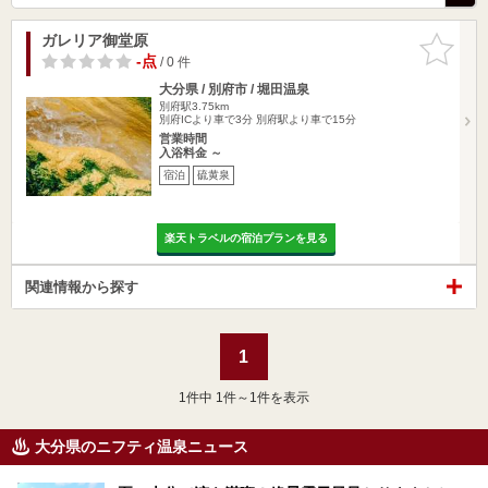
ガレリア御堂原
お気に入
りに追加
-点
/ 0 件
大分県 / 別府市 / 堀田温泉
別府駅3.75km
別府ICより車で3分 別府駅より車で15分
営業時間
入浴料金 ～
宿泊
硫黄泉
楽天トラベルの宿泊プランを見る
関連情報から探す
1
1
件中 1件～1件を表示
大分県のニフティ温泉ニュース