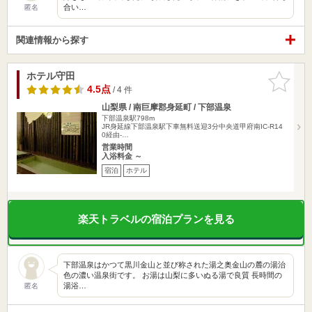
合い…
匿名
関連情報から探す
ホテル守田
お気に入
りに追加
4.5点
/ 4 件
山梨県 / 南巨摩郡身延町 / 下部温泉
下部温泉駅798m
JR身延線下部温泉駅下車無料送迎3分中央道甲府南IC-R14
0経由-…
営業時間
入浴料金 ～
宿泊
ホテル
楽天トラベルの宿泊プランを見る
下部温泉はかつて黒川金山と並び称された湯之奥金山の麓の湯治
色の濃い温泉街です。 お湯は山梨に多いぬる湯で良質 長時間の
湯浴…
匿名