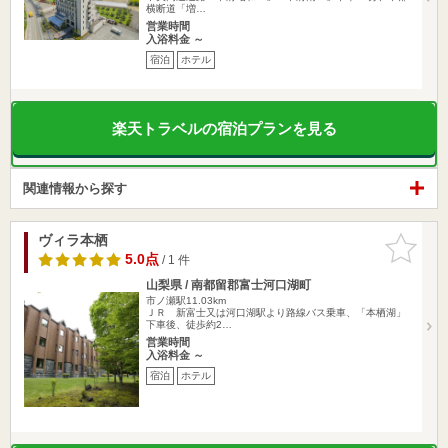
横断道「増…
営業時間
入浴料金 ～
宿泊
ホテル
楽天トラベルの宿泊プランを見る
関連情報から探す
ヴィラ本栖
お気に入
りに追加
5.0点
/ 1 件
山梨県 / 南都留郡富士河口湖町
市ノ瀬駅11.03km
ＪＲ 新富士又は河口湖駅より路線バス乗車、「本栖湖」
下車後、徒歩約2…
営業時間
入浴料金 ～
宿泊
ホテル