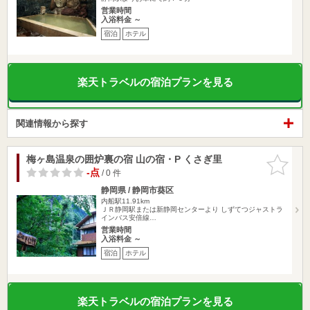
営業時間
入浴料金 ～
宿泊
ホテル
楽天トラベルの宿泊プランを見る
関連情報から探す
梅ヶ島温泉の囲炉裏の宿 山の宿・P くさぎ里
お気に入
りに追加
-点
/ 0 件
静岡県 / 静岡市葵区
内船駅11.91km
ＪＲ静岡駅または新静岡センターより しずてつジャストラ
インバス安倍線…
営業時間
入浴料金 ～
宿泊
ホテル
楽天トラベルの宿泊プランを見る