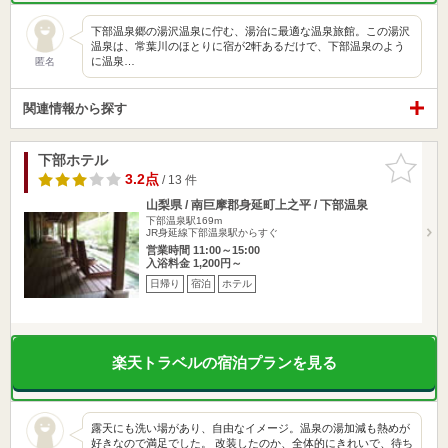
下部温泉郷の湯沢温泉に佇む、湯治に最適な温泉旅館。この湯沢
温泉は、常葉川のほとりに宿が2軒あるだけで、下部温泉のよう
に温泉…
匿名
関連情報から探す
下部ホテル
お気に入
りに追加
3.2点
/ 13 件
山梨県 / 南巨摩郡身延町上之平 / 下部温泉
下部温泉駅169m
JR身延線下部温泉駅からすぐ
営業時間 11:00～15:00
入浴料金 1,200円～
日帰り
宿泊
ホテル
楽天トラベルの宿泊プランを見る
露天にも洗い場があり、自由なイメージ。温泉の湯加減も熱めが
好きなので満足でした。 改装したのか、全体的にきれいで、待ち