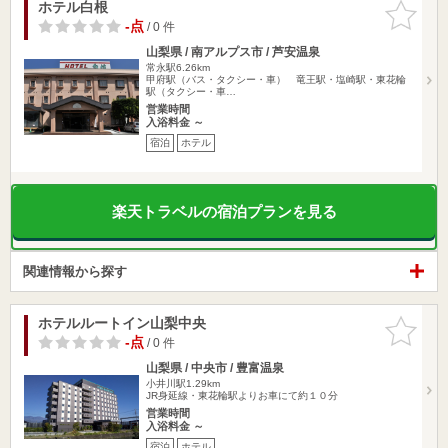
ホテル白根
お気に入
りに追加
-点
/ 0 件
山梨県 / 南アルプス市 / 芦安温泉
常永駅6.26km
甲府駅（バス・タクシー・車） 竜王駅・塩崎駅・東花輪
駅（タクシー・車…
営業時間
入浴料金 ～
宿泊
ホテル
楽天トラベルの宿泊プランを見る
関連情報から探す
ホテルルートイン山梨中央
お気に入
りに追加
-点
/ 0 件
山梨県 / 中央市 / 豊富温泉
小井川駅1.29km
JR身延線・東花輪駅よりお車にて約１０分
営業時間
入浴料金 ～
宿泊
ホテル