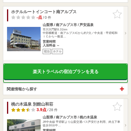
ホテルルートインコート南アルプス
お気に入
りに追加
-点
/ 0 件
山梨県 / 南アルプス市 / 芦安温泉
市川大門駅6.31km
中部横断道・南アルプスICから約7分／中央道・甲府昭和
ＩＣから一般道…
営業時間
入浴料金 ～
宿泊
ホテル
楽天トラベルの宿泊プランを見る
関連情報から探す
桃の木温泉 別館山和荘
お気に入
りに追加
3.9点
/ 28 件
山梨県 / 南アルプス市 / 桃の木温泉
JR中央線 甲府駅より山梨交通バス芦安行き利用、終点下車
徒歩30分中…
営業時間