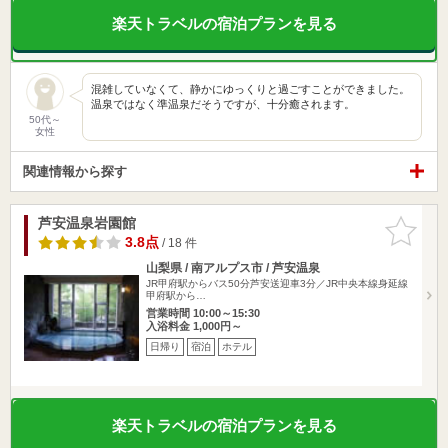
楽天トラベルの宿泊プランを見る
混雑していなくて、静かにゆっくりと過ごすことができました。
温泉ではなく準温泉だそうですが、十分癒されます。
50代～
女性
関連情報から探す
芦安温泉岩園館
お気に入
りに追加
3.8点
/ 18 件
山梨県 / 南アルプス市 / 芦安温泉
JR甲府駅からバス50分芦安送迎車3分／JR中央本線身延線
甲府駅から…
営業時間 10:00～15:30
入浴料金 1,000円～
日帰り
宿泊
ホテル
楽天トラベルの宿泊プランを見る