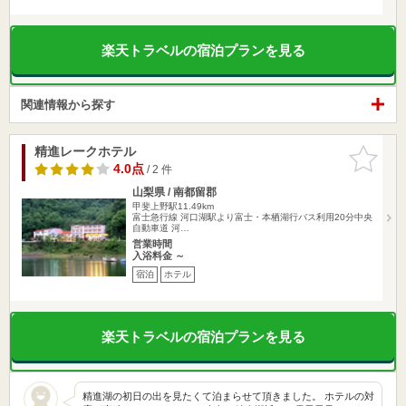
楽天トラベルの宿泊プランを見る
関連情報から探す
精進レークホテル
お気に入
りに追加
4.0点
/ 2 件
山梨県 / 南都留郡
甲斐上野駅11.49km
富士急行線 河口湖駅より富士・本栖湖行バス利用20分中央
自動車道 河…
営業時間
入浴料金 ～
宿泊
ホテル
楽天トラベルの宿泊プランを見る
精進湖の初日の出を見たくて泊まらせて頂きました。 ホテルの対