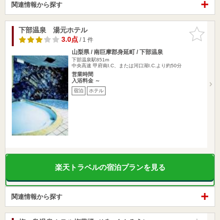
関連情報から探す
下部温泉 湯元ホテル
お気に入
りに追加
3.0点
/ 1 件
山梨県 / 南巨摩郡身延町 / 下部温泉
下部温泉駅851m
中央高速 甲府南I.C、または河口湖I.C.より約50分
営業時間
入浴料金 ～
宿泊
ホテル
楽天トラベルの宿泊プランを見る
関連情報から探す