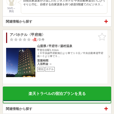
自噴自家源泉かけ流しのビジネスホテル 中央自動車道沿いにひっ
そりと佇む、自噴する自家源泉を持つ鉄筋5階建てのビジネス…
50代～
男性
関連情報から探す
アパホテル〈甲府南〉
お気に入
りに追加
-点
/ 0 件
山梨県 / 甲府市 / 湯村温泉
甲斐住吉駅1.61km
ＪＲ中央線甲府駅南口より車で１０分／中央自動車道甲府
南ＩＣより車で５…
営業時間
入浴料金 ～
宿泊
ホテル
楽天トラベルの宿泊プランを見る
関連情報から探す