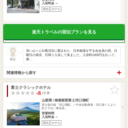
入浴料金 ～
宿泊
ホテル
楽天トラベルの宿泊プランを見る
深い山々と白鳳渓谷に囲まれた、日本秘湯を守る会会員の宿。日
曜日の昼頃、日帰り入浴して来ました。入浴料1000円を払って、
廊…
匿名
関連情報から探す
富士クラシックホテル
お気に入
りに追加
-点
/ 0 件
山梨県 / 南都留郡富士河口湖町
富士急行線「河口湖駅」／中央自動車道・河口湖ＩＣより
約２５分／東名高…
営業時間
入浴料金 ～
宿泊
ホテル