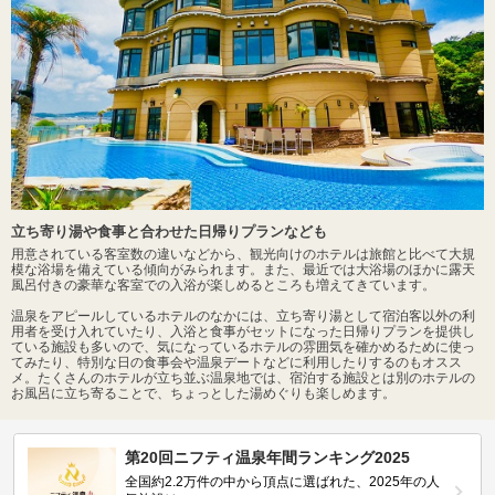
立ち寄り湯や食事と合わせた日帰りプランなども
用意されている客室数の違いなどから、観光向けのホテルは旅館と比べて大規
模な浴場を備えている傾向がみられます。また、最近では大浴場のほかに露天
風呂付きの豪華な客室での入浴が楽しめるところも増えてきています。
温泉をアピールしているホテルのなかには、立ち寄り湯として宿泊客以外の利
用者を受け入れていたり、入浴と食事がセットになった日帰りプランを提供し
ている施設も多いので、気になっているホテルの雰囲気を確かめるために使っ
てみたり、特別な日の食事会や温泉デートなどに利用したりするのもオスス
メ。たくさんのホテルが立ち並ぶ温泉地では、宿泊する施設とは別のホテルの
お風呂に立ち寄ることで、ちょっとした湯めぐりも楽しめます。
第20回ニフティ温泉年間ランキング2025
全国約2.2万件の中から頂点に選ばれた、2025年の人