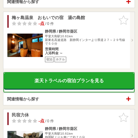
関連情報から探す
梅ヶ島温泉 おもいでの宿 湯の島館
お気に入
りに追加
-点
/ 0 件
静岡県 / 静岡市葵区
甲斐大島駅10.61km
新東名高速道路 新静岡インターより県道２７～２９号線
で５０分
営業時間
入浴料金 ～
宿泊
ホテル
楽天トラベルの宿泊プランを見る
関連情報から探す
民宿力休
お気に入
りに追加
-点
/ 0 件
静岡県 / 静岡市葵区
甲斐大島駅10.61km
静岡駅よりお車にて約７０分