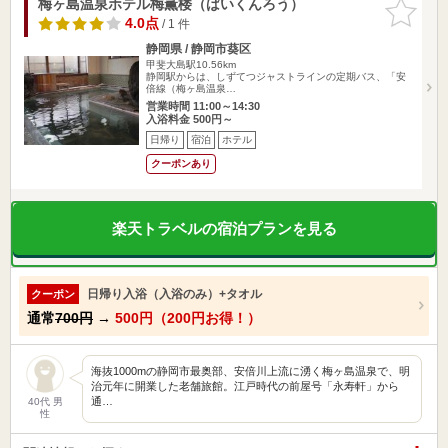
梅ヶ島温泉ホテル梅薫楼（ばいくんろう）
お気に入
りに追加
4.0点
/ 1 件
静岡県 / 静岡市葵区
甲斐大島駅10.56km
静岡駅からは、しずてつジャストラインの定期バス、「安
倍線（梅ヶ島温泉…
営業時間 11:00～14:30
入浴料金 500円～
日帰り
宿泊
ホテル
クーポンあり
楽天トラベルの宿泊プランを見る
日帰り入浴（入浴のみ）+タオル
クーポン
通常
700円
→
500円（200円お得！）
海抜1000mの静岡市最奥部、安倍川上流に湧く梅ヶ島温泉で、明
治元年に開業した老舗旅館。江戸時代の前屋号「永寿軒」から
通…
40代 男
性