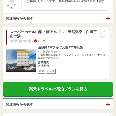
応が素晴らしかったです。 真冬の精進湖近くの露天風呂はさす…
40代 女
性
関連情報から探す
スーパーホテル山梨・南アルプス 天然温泉 白峰三
お気に入
山の湯
りに追加
-点
/ 0 件
山梨県 / 南アルプス市 / 芦安温泉
小井川駅5.77km
中部横断自動車道南アルプスＩＣより車で約５分 中央自
動車道甲府南ＩＣ…
営業時間
入浴料金 ～
宿泊
ホテル
楽天トラベルの宿泊プランを見る
関連情報から探す