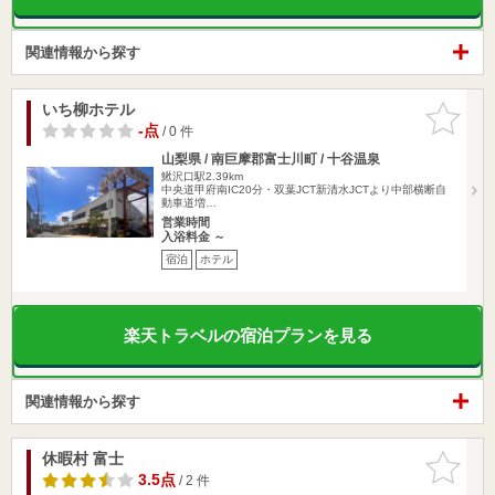
関連情報から探す
いち柳ホテル
お気に入
りに追加
-点
/ 0 件
山梨県 / 南巨摩郡富士川町 / 十谷温泉
鰍沢口駅2.39km
中央道甲府南IC20分・双葉JCT新清水JCTより中部横断自
動車道増…
営業時間
入浴料金 ～
宿泊
ホテル
楽天トラベルの宿泊プランを見る
関連情報から探す
休暇村 富士
お気に入
りに追加
3.5点
/ 2 件