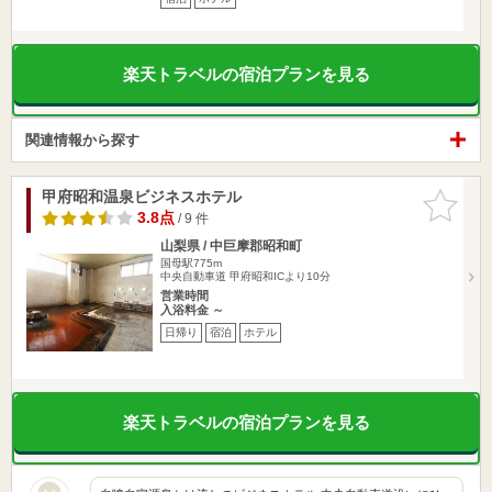
楽天トラベルの宿泊プランを見る
関連情報から探す
甲府昭和温泉ビジネスホテル
お気に入
りに追加
3.8点
/ 9 件
山梨県 / 中巨摩郡昭和町
国母駅775m
中央自動車道 甲府昭和ICより10分
営業時間
入浴料金 ～
日帰り
宿泊
ホテル
楽天トラベルの宿泊プランを見る