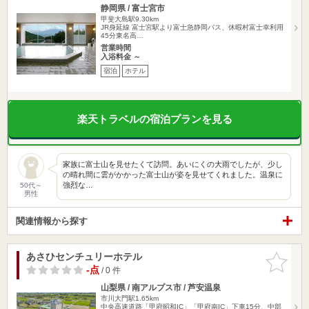
静岡県 / 富士宮市
甲斐大島駅9.30km
JR身延線 富士宮駅より富士急静岡バス、休暇村富士幸利用
45分東名高…
営業時間
入浴料金 ～
宿泊
ホテル
楽天トラベルの宿泊プランを見る
家族に富士山を見せたくて訪問。あいにくの大雨でしたが、少し
の晴れ間に雲がかかった富士山が姿を見せてくれました。温泉に
強烈な…
50代～
男性
関連情報から探す
あさひセンチュリーホテル
お気に入
りに追加
-点
/ 0 件
山梨県 / 南アルプス市 / 芦安温泉
市川大門駅1.65km
中央高速道路「甲府昭和IC」「甲府南IC」下車15分、中部