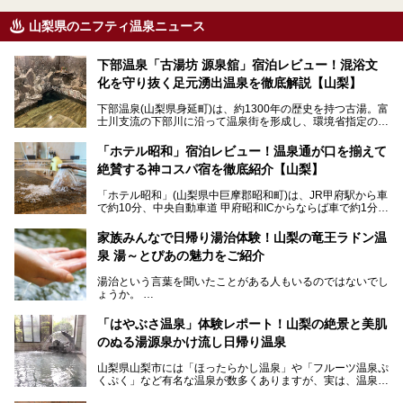
山梨県のニフティ温泉ニュース
下部温泉「古湯坊 源泉舘」宿泊レビュー！混浴文
化を守り抜く足元湧出温泉を徹底解説【山梨】
下部温泉(山梨県身延町)は、約1300年の歴史を持つ古湯。富
士川支流の下部川に沿って温泉街を形成し、環境省指定の国
民保養温泉地でもあります。
中でも「古湯坊 源泉舘」は、戦国時代に武田信玄公も療養
「ホテル昭和」宿泊レビュー！温泉通が口を揃えて
したと伝えられる名湯の宿。最大の特徴は、令和の現代にお
絶賛する神コスパ宿を徹底紹介【山梨】
いても混浴文化が守られ、老若男女の分け隔て一切無く温泉
入浴を楽しめる点。全国的に混浴温泉は年々少しずつ減少傾
「ホテル昭和」(山梨県中巨摩郡昭和町)は、JR甲府駅から車
向にありますが、「古湯坊 源泉舘」では本来あるべき混浴
で約10分、中央自動車道 甲府昭和ICからならば車で約1分の
の姿が保たれている点に注目すべきでしょう。
場所にあるビジネスホテル。2名1室で1名あたり4,000円台
から、一人泊でも6,000円台から宿泊可能です。
今回は足元湧出の混浴温泉である「かくし湯大岩風呂」をは
家族みんなで日帰り湯治体験！山梨の竜王ラドン温
じめ、湯治棟である「別館神泉」を中心に「古湯坊 源泉
泉 湯～とぴあの魅力をご紹介
しかし、最大の魅力は“温泉そのもの”でしょう。自家源泉を
舘」の全貌を徹底紹介します。
所有し、豪快に源泉かけ流しで提供。泡付きのある重曹泉系
湯治という言葉を聞いたことがある人もいるのではないでし
統の単純温泉は、入浴すると実にサッパリ爽快。日帰り入浴
ょうか。
不可なこともあり、全国の温泉ファンがこの温泉を求めて
「ホテル昭和」へ宿泊します。この価格帯のビジネスホテル
なかなか体験できない、湯治体験が日帰りでできる温浴施設
では循環濾過の沸かし湯が一般的ですが、ここは本物の極上
「はやぶさ温泉」体験レポート！山梨の絶景と美肌
が山梨にあります。
温泉。まさに価格破壊と言えるクオリティです。
のぬる湯源泉かけ流し日帰り温泉
家族みんなで楽しめる、山梨県の「竜王ラドン温泉 湯～と
今回は筆者自ら宿泊し、「ホテル昭和」の温泉をはじめ、客
山梨県山梨市には「ほったらかし温泉」や「フルーツ温泉ぷ
ぴあ」の魅力をご紹介します。
室や無料朝食などをご紹介。温泉通が口を揃えて絶賛する神
くぷく」など有名な温泉が数多くありますが、実は、温泉マ
コスパ宿の全貌を徹底解説します！
ニアがわざわざ遠方から足を運ぶ極上の日帰り温泉もあるん
───