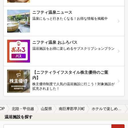
ニフティ温泉ニュース
温泉にもっと行きたくなる！お得な情報を掲載中
ニフティ温泉 おふろパス
温浴施設をお得に楽しめるサブスクリプションプラン
【ニフティライフスタイル株主優待のご案
内】
株主優待制度で人気の温浴施設に行こう！対象施設が
拡充されました！
OP
北陸・甲信越
山梨県
南巨摩郡早川町
ホテルで楽しめる南巨摩郡早川町の温泉、日帰り温泉、スーパー銭湯おすすめ
温浴施設を探す