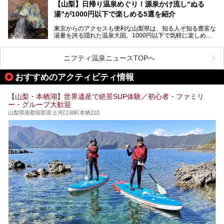
です。今回紹介する「はやぶさ温泉」も、そのひとつ。温泉
提供元：株式会社湯ーとぴあ【PR】
【山梨】日帰り温泉めぐり！源泉かけ流し“ぬる
はもちろん、絶景や地元食材を活かしたグルメも堪能できま
この記事は株式会社湯ーとぴあのPRレポート記事です。
湯”が1000円以下で楽しめる5選を紹介
す。
「はやぶさ温泉」が多くの人を惹きつける理由を詳しく解説
東京からのアクセスも便利な山梨県は、知る人ぞ知る豊富な
します。
湯量を誇る隠れた温泉大国。1000円以下で気軽に楽しめ
る、極上の源泉かけ流し日帰り温泉が点在しています。しか
も、これからの季節に嬉しい、じんわりと体の芯まで温ま
る“ぬる湯”が豊富なのも魅力。今回は、湯質も抜群で心ゆく
ニフティ温泉ニュースTOPへ
までリラックスできる山梨のお得な日帰り温泉を、実際体験
した感想と共に紹介します。
おすすめのアクティビティ情報
※ぬる湯とは35℃～39℃程度の体温に近いぬるめ温泉のこ
とです。
【山梨・本栖湖】世界遺産で絶景SUP体験／初心者・ファミリ
ー・グループ大歓迎
山梨県南都留郡富士河口湖町本栖210