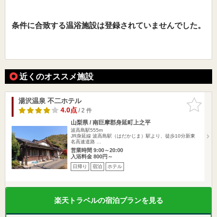
条件に合致する温浴施設は登録されていませんでした。
近くのオススメ施設
湯沢温泉 不二ホテル
お気に入
りに追加
4.0点
/ 2 件
山梨県 / 南巨摩郡身延町上之平
波高島駅555m
JR身延線 波高島駅（はだかじま）駅より、徒歩10分新東
名高速道路 …
営業時間 9:00～20:00
入浴料金 800円～
日帰り
宿泊
ホテル
楽天トラベルの宿泊プランを見る