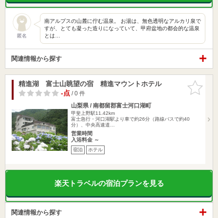
南アルプスの山麓に佇む温泉。 お湯は、無色透明なアルカリ泉で
すが、とても凝った造りになっていて、甲府盆地の都会的な温泉
とは…
匿名
関連情報から探す
精進湖 富士山眺望の宿 精進マウントホテル
お気に入
りに追加
-点
/ 0 件
山梨県 / 南都留郡富士河口湖町
甲斐上野駅11.42km
富士急行・河口湖駅より車で約26分（路線バスで約40
分）、中央高速道…
営業時間
入浴料金 ～
宿泊
ホテル
楽天トラベルの宿泊プランを見る
関連情報から探す