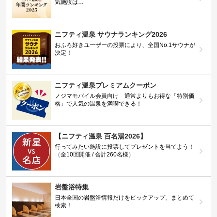
気施設は…
ニフティ温泉 サウナランキング2026
おふろ好きユーザーの投票により、全国No.1サウナが
決定！
ニフティ温泉プレミアムクーポン
ノジマモバイル会員向け 通常よりもお得な「特別価
格」で人気の温泉を満喫できる！
【ニフティ温泉 百名湯2026】
行ってみたい施設に投票してプレゼントを当てよう！
（全10回開催 / 合計260名様）
岩盤浴特集
日本全国の岩盤浴情報だけをピックアップ。まとめて
検索！