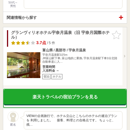
50代～
男性
関連情報から探す
グランヴィリオホテル宇奈月温泉（旧 宇奈月国際ホテ
お気に入
ル）
りに追加
3.7点
/ 5 件
富山県 / 黒部市 / 宇奈月温泉
宇奈月温泉駅325m
JR富山駅下車､富山地鉄に乗換､宇奈月温泉駅下車3分北陸
自動車道に入…
営業時間
入浴料金 ～
宿泊
ホテル
楽天トラベルの宿泊プランを見る
VIEWの企画旅行で、ホテル立山とこちらのホテルの連泊プラン
を 利用しました。 接客、料理との合格点です。 ちょっと、
残…
匿名