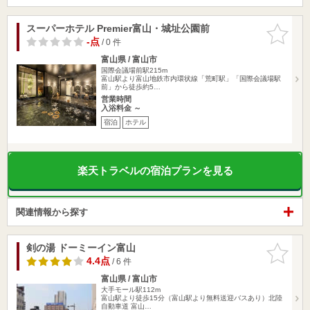
スーパーホテル Premier富山・城址公園前
お気に入
りに追加
-点
/ 0 件
富山県 / 富山市
国際会議場前駅215m
富山駅より富山地鉄市内環状線「荒町駅」「国際会議場駅
前」から徒歩約5…
営業時間
入浴料金 ～
宿泊
ホテル
楽天トラベルの宿泊プランを見る
関連情報から探す
剣の湯 ドーミーイン富山
お気に入
りに追加
4.4点
/ 6 件
富山県 / 富山市
大手モール駅112m
富山駅より徒歩15分（富山駅より無料送迎バスあり）北陸
自動車道 富山…