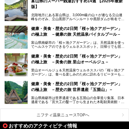
富山県のスーパー銭湯おすすめ14選 【2025年最新
版】
自慢の眺望、温泉、居心地の良い客室、ビュッフェ式の食事
など、実際に泊まってみた体験を中心に詳しく紹介しちゃい
北陸地方にある富山県は、3,000m級の山々が連なる立山連
ます。日常から少し離れて、山懐で自然に癒されたいと思う
峰をのぞみ、立山黒部アルペンルートや黒部ダムが有名で
方にぴったりの温泉です。冬なら雪景色も絵になりますよ。
す。また、氷見港をはじめとする富山湾に揚がる、きときと
の（新鮮な）海の幸も見逃せません！
───
健康・美食・歴史の2日間「桜ヶ池クアガーデン」
提供元：オリックス・ホテルマネジメント株式会社【PR】
の極上旅 －健康の旅 天然温泉バイタルプール－
北陸新幹線が開業し、実は東京からも2時間ほどでアクセス
この記事は黒部・宇奈月温泉 やまのはのPR記事です。
できる富山県の、おすすめスーパー銭湯をご紹介します。質
富山県南砺市の「桜ヶ池クアガーデン」は、天然温泉を使っ
のいい天然温泉が豊富で、すぐにでも出かけたくなる施設が
てヘルスケアのできるウェルネススポット。日帰りでも宿泊
満載ですよ。
でも天然温泉バイタルプールやサウナ、露天風呂を利用でき
るので、ゆったり楽しみながら美しく健康に。
健康・美食・歴史の2日間「桜ヶ池クアガーデン」
の極上旅 －美食の旅 里山オーベルジュ－
そんな「桜ヶ池クアガーデン」の天然温泉バイタルプールと
大浴場・露天風呂を、宿泊して体験してきたので詳しくレポ
里山オーベルジュ＆天然温泉ウェルネススパの「桜ヶ池クア
ートしたいと思います。
ガーデン」は、食べる楽しみのために訪れるリピーターも多
い温泉です。館内のレストラン「ジョウハナーレ」では、
月、水はフレンチ、火、木は和食、土日はその両方がランチ
健康・美食・歴史の2日間「桜ヶ池クアガーデン」
とディナーで味わえます。オリジナルのスイーツも評判で
の極上旅 －歴史の旅 世界遺産「五箇山」－
す。
富山県南砺市は世界遺産である五箇山の合掌造り集落、日本
そんな「桜ヶ池クアガーデン」に宿泊して、食を満喫してき
遺産である「宮大工の鑿一丁から生まれた木彫刻美術館・井
たのでじっくりご紹介します！
波」、ユネスコ無形文化遺産 城端曳山祭で知られる越中の
小京都・城端と、とても魅力的な観光スポットがたくさんあ
ります。
ニフティ温泉ニュースTOPへ
城端の郊外に建つ里山オーベルジュ＆温泉ウェルネススパ
おすすめのアクティビティ情報
「桜ヶ池クアガーデン」に泊まって、歴史の旅にお出かけし