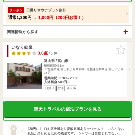
日帰りサウナプラン割引
クーポン
通常
1,200円
→
1,000円（200円お得！）
関連情報から探す
いなり鉱泉
お気に入
りに追加
3.6点
/ 6 件
富山県 / 富山市
稲荷町駅461m
JR北陸本線 富山駅より車利用5分北陸自動車道 富山ICより
15分
営業時間 11:00～23:00
入浴料金 500円～
日帰り
宿泊
ホテル
楽天トラベルの宿泊プランを見る
420円にしては 露天風あり炭酸泉風ありサウナあり、 いろんなお
風呂が楽しめる広めの銭湯です。 シャワーは自動切れでない…