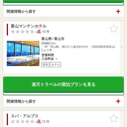
関連情報から探す
富山マンテンホテル
お気に入
りに追加
-点
/ 0 件
富山県 / 富山市
桜橋駅33m
・JR「富山駅」南口から徒歩約10分 ・北陸自動車道富山I
Cより車…
営業時間
入浴料金 ～
宿泊
ホテル
楽天トラベルの宿泊プランを見る
関連情報から探す
スパ・アルプス
お気に入
りに追加
-点
/ 0 件