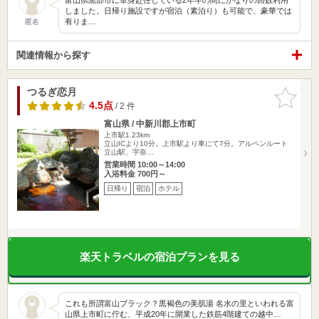
しました。日帰り施設ですが宿泊（素泊り）も可能で、豪華では
有りま…
匿名
関連情報から探す
つるぎ恋月
お気に入
りに追加
4.5点
/ 2 件
富山県 / 中新川郡上市町
上市駅1.23km
立山ICより10分。上市駅より車にて7分。アルペンルート
立山駅、宇奈…
営業時間 10:00～14:00
入浴料金 700円～
日帰り
宿泊
ホテル
楽天トラベルの宿泊プランを見る
これも所謂富山ブラック？黒褐色の美肌湯 名水の里といわれる富
山県上市町に佇む、平成20年に開業した鉄筋4階建ての越中…