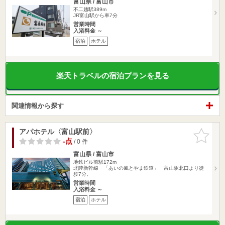
富山県 / 富山市
不二越駅389m
JR富山駅から車7分
営業時間
入浴料金 ～
宿泊
ホテル
楽天トラベルの宿泊プランを見る
関連情報から探す
アパホテル〈富山駅前〉
お気に入
りに追加
-点
/ 0 件
富山県 / 富山市
地鉄ビル前駅172m
北陸新幹線 「あいの風とやま鉄道」 富山駅北口より徒
歩7分。
営業時間
入浴料金 ～
宿泊
ホテル