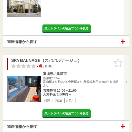
楽天トラベルの宿泊プランを見る
関連情報から探す
SPA BALNAGE（スパバルナージュ）
お気に入
りに追加
-点
/ 0 件
富山県 / 魚津市
魚津駅382m
富山駅より約30分 金沢駅より(新幹線利用)約50分 魚津駅
より…
営業時間 10:00～21:00
入浴料金 1,800円～
日帰り
宿泊
ホテル
楽天トラベルの宿泊プランを見る
関連情報から探す