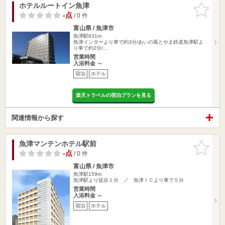
ホテルルートイン魚津
お気に入
りに追加
-点
/ 0 件
富山県 / 魚津市
魚津駅831m
魚津インターより車で約3分/あいの風とやま鉄道魚津駅よ
り車で約2分/…
営業時間
入浴料金 ～
宿泊
ホテル
楽天トラベルの宿泊プランを見る
関連情報から探す
魚津マンテンホテル駅前
お気に入
りに追加
-点
/ 0 件
富山県 / 魚津市
魚津駅159m
魚津駅より徒歩１分 ／ 魚津ＩＣより車で５分
営業時間
入浴料金 ～
宿泊
ホテル