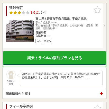
延対寺荘
お気に入
りに追加
3.0点
/ 5 件
富山県 / 黒部市宇奈月温泉 / 宇奈月温泉
宇奈月温泉駅297m
富山地方鉄道「宇奈月温泉駅」より徒歩5分（送迎有 要
連絡）北陸自動車…
営業時間
入浴料金 ～
宿泊
ホテル
楽天トラベルの宿泊プランを見る
加水なしの宇奈月温泉に浸かるならこの宿 富山地方鉄道本線の宇
奈月温泉駅から、徒歩で約5分。明治33年（1900年）…
50代～
男性
関連情報から探す
フィール宇奈月
お気に入