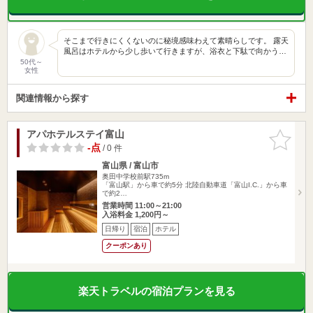
そこまで行きにくくないのに秘境感味わえて素晴らしです。 露天
風呂はホテルから少し歩いて行きますが、浴衣と下駄で向かう…
50代～
女性
関連情報から探す
アパホテルステイ富山
お気に入
りに追加
-点
/ 0 件
富山県 / 富山市
奥田中学校前駅735m
「富山駅」から車で約5分 北陸自動車道「富山I.C.」から車
で約2…
営業時間 11:00～21:00
入浴料金 1,200円～
日帰り
宿泊
ホテル
クーポンあり
楽天トラベルの宿泊プランを見る