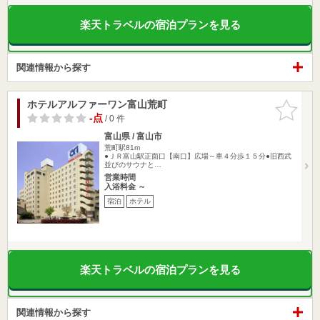
楽天トラベルの宿泊プランを見る
関連情報から探す
ホテルアルファーワン富山荒町
お気に入
りに追加
-点
/ 0 件
富山県 / 富山市
荒町駅81m
●ＪＲ富山駅正面口【南口】広場～車４分歩１５分●旧西武
並びのサウナと…
営業時間
入浴料金 ～
宿泊
ホテル
楽天トラベルの宿泊プランを見る
関連情報から探す