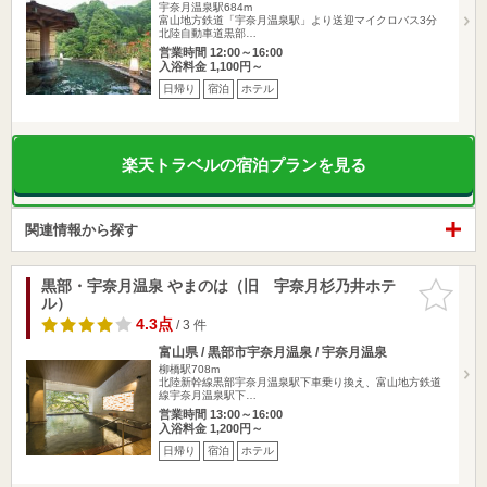
宇奈月温泉駅684m
富山地方鉄道「宇奈月温泉駅」より送迎マイクロバス3分
北陸自動車道黒部…
営業時間 12:00～16:00
入浴料金 1,100円～
日帰り
宿泊
ホテル
楽天トラベルの宿泊プランを見る
関連情報から探す
黒部・宇奈月温泉 やまのは（旧 宇奈月杉乃井ホテ
お気に入
ル）
りに追加
4.3点
/ 3 件
富山県 / 黒部市宇奈月温泉 / 宇奈月温泉
柳橋駅708m
北陸新幹線黒部宇奈月温泉駅下車乗り換え、富山地方鉄道
線宇奈月温泉駅下…
営業時間 13:00～16:00
入浴料金 1,200円～
日帰り
宿泊
ホテル