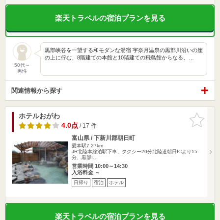
楽天トラベルの宿泊プランを見る
黒部峡谷を一望する和モダンな湯宿 宇奈月温泉の黒部川沿いの崖
の上に佇む、8階建ての本館と10階建ての飛鳥館からなる、…
50代～
男性
関連情報から探す
ホテルおがわ
お気に入
りに追加
4.0点
/ 17 件
富山県 / 下新川郡朝日町
愛本駅7.27km
JR北陸本線泊駅下車、タクシー20分北陸道朝日ICより15
分、黒部I…
営業時間 10:00～14:30
入浴料金 ～
日帰り
宿泊
ホテル
楽天トラベルの宿泊プランを見る