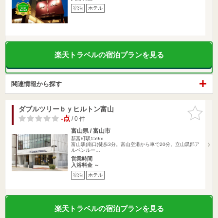
宿泊
ホテル
楽天トラベルの宿泊プランを見る
関連情報から探す
ダブルツリーｂｙヒルトン富山
お気に入
りに追加
-点
/ 0 件
富山県 / 富山市
新富町駅159m
富山駅(南口)徒歩3分。富山空港から車で20分。立山黒部ア
ルペンルー…
営業時間
入浴料金 ～
宿泊
ホテル
楽天トラベルの宿泊プランを見る