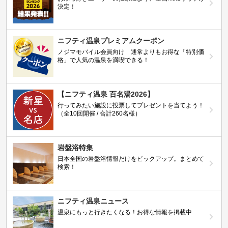
決定！
ニフティ温泉プレミアムクーポン
ノジマモバイル会員向け 通常よりもお得な「特別価
格」で人気の温泉を満喫できる！
【ニフティ温泉 百名湯2026】
行ってみたい施設に投票してプレゼントを当てよう！
（全10回開催 / 合計260名様）
岩盤浴特集
日本全国の岩盤浴情報だけをピックアップ。まとめて
検索！
ニフティ温泉ニュース
温泉にもっと行きたくなる！お得な情報を掲載中