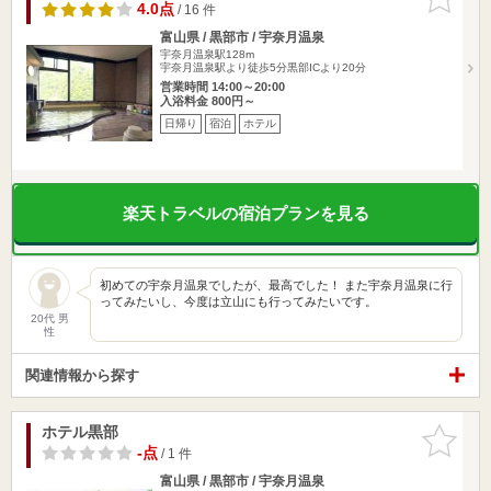
りに追加
4.0点
/ 16 件
富山県 / 黒部市 / 宇奈月温泉
宇奈月温泉駅128m
宇奈月温泉駅より徒歩5分黒部ICより20分
営業時間 14:00～20:00
入浴料金 800円～
日帰り
宿泊
ホテル
楽天トラベルの宿泊プランを見る
初めての宇奈月温泉でしたが、最高でした！ また宇奈月温泉に行
ってみたいし、今度は立山にも行ってみたいです。
20代 男
性
関連情報から探す
ホテル黒部
お気に入
りに追加
-点
/ 1 件
富山県 / 黒部市 / 宇奈月温泉