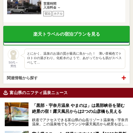
営業時間
入浴料金 ～
宿泊
ホテル
楽天トラベルの宿泊プランを見る
とにかく、温泉のお湯の質が最高に良かった！ 薄い茶褐色でト
ロトロの湯ざわり。化粧水のようで、あがってからも肌がスベス
ベして…
50代～
男性
関連情報から探す
富山県のニフティ温泉ニュース
「黒部・宇奈月温泉 やまのは」は黒部峡谷を望む
絶景の宿！露天風呂からは2つの山彦橋も見える
鉄道でアクセスできる富山県の山岳リゾート温泉地・宇奈月
温泉。この温泉地でもラウンジや露天風呂から絶景をほしい
ままにする絶好の地に建つ宿がORIX HOTELS & RESORTS
の「黒部・宇奈月温泉 やまのは」。