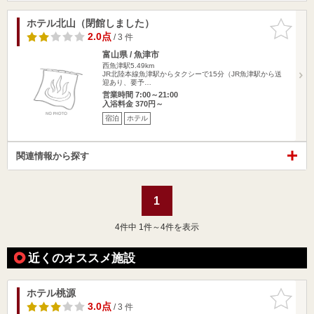
ホテル北山（閉館しました）
お気に入
りに追加
2.0点
/ 3 件
富山県 / 魚津市
西魚津駅5.49km
JR北陸本線魚津駅からタクシーで15分（JR魚津駅から送
迎あり、要予…
営業時間 7:00～21:00
入浴料金 370円～
宿泊
ホテル
関連情報から探す
1
4
件中 1件～4件を表示
近くのオススメ施設
ホテル桃源
お気に入
りに追加
3.0点
/ 3 件