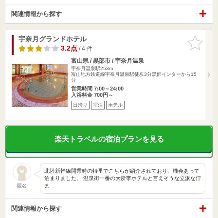
関連情報から探す
宇奈月グランドホテル
お気に入
りに追加
3.2点
/ 4 件
富山県 / 黒部市 / 宇奈月温泉
宇奈月温泉駅253m
富山地方鉄道線宇奈月温泉駅徒歩3分黒部インターから15
分
営業時間 7:00～24:00
入浴料金 700円～
日帰り
宿泊
ホテル
楽天トラベルの宿泊プランを見る
北陸新幹線開業時の特番でこちらが紹介されており、機会あって
泊まりました。 温泉街一番の大所帯ホテルと言えそうな立派な佇
ま…
匿名
関連情報から探す