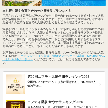
立ち寄り湯や食事と合わせた日帰りプランなども
用意されている客室数の違いなどから、観光向けのホテルは旅館と比べて大規
模な浴場を備えている傾向がみられます。また、最近では大浴場のほかに露天
風呂付きの豪華な客室での入浴が楽しめるところも増えてきています。
温泉をアピールしているホテルのなかには、立ち寄り湯として宿泊客以外の利
用者を受け入れていたり、入浴と食事がセットになった日帰りプランを提供し
ている施設も多いので、気になっているホテルの雰囲気を確かめるために使っ
てみたり、特別な日の食事会や温泉デートなどに利用したりするのもオスス
メ。たくさんのホテルが立ち並ぶ温泉地では、宿泊する施設とは別のホテルの
お風呂に立ち寄ることで、ちょっとした湯めぐりも楽しめます。
魚津市のホテルで楽しめる温泉、日帰り温泉、スーパー銭湯の中でも特に人気
があるのは、
ホテルルートイン魚津
、
魚津マンテンホテル駅前
、
SPA BALNAG
E（スパバルナージュ）
などの施設です。ぜひ一度は足を運んでみてくださ
い。
第20回ニフティ温泉年間ランキング2025
全国約2.2万件の中から頂点に選ばれた、2025年の人
気施設は…
ニフティ温泉 サウナランキング2026
おふろ好きユーザーの投票により、全国No.1サウナが