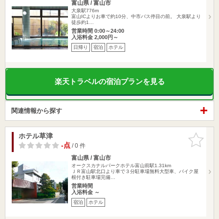
富山県 / 富山市
大泉駅776m
富山ICよりお車で約10分、中市バス停目の前。 大泉駅より
徒歩約1…
営業時間 0:00～24:00
入浴料金 2,000円～
日帰り
宿泊
ホテル
楽天トラベルの宿泊プランを見る
関連情報から探す
ホテル草津
お気に入
りに追加
-点
/ 0 件
富山県 / 富山市
オークスカナルパークホテル富山前駅1.31km
ＪＲ富山駅北口より車で３分駐車場無料大型車、バイク屋
根付き駐車場完備…
営業時間
入浴料金 ～
宿泊
ホテル