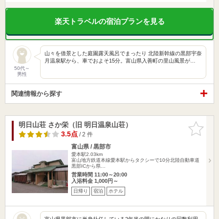
楽天トラベルの宿泊プランを見る
山々を借景とした庭園露天風呂でまったり 北陸新幹線の黒部宇奈
月温泉駅から、車でおよそ15分。富山県入善町の里山風景が…
50代～
男性
関連情報から探す
明日山荘 さか栄（旧 明日温泉山荘）
お気に入
りに追加
3.5点
/ 2 件
富山県 / 黒部市
愛本駅2.03km
富山地方鉄道本線愛本駅からタクシーで10分北陸自動車道
黒部ICから県…
営業時間 11:00～20:00
入浴料金 1,000円～
日帰り
宿泊
ホテル
富山県黒部市に単身赴任している2年半の間にかなりの回数利用