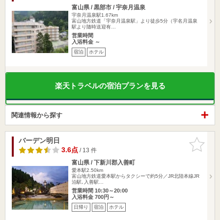
富山県 / 黒部市 / 宇奈月温泉
宇奈月温泉駅1.67km
富山地方鉄道「宇奈月温泉駅」より徒歩5分（宇名月温泉
駅より随時送迎有…
営業時間
入浴料金 ～
宿泊
ホテル
楽天トラベルの宿泊プランを見る
関連情報から探す
バーデン明日
お気に入
りに追加
3.6点
/ 13 件
富山県 / 下新川郡入善町
愛本駅2.50km
富山地方鉄道愛本駅からタクシーで約5分／JR北陸本線JR
泊駅､入善駅…
営業時間 10:30～20:00
入浴料金 700円～
日帰り
宿泊
ホテル