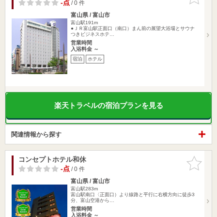
りに追加
-点
/ 0 件
富山県 / 富山市
富山駅191m
●ＪＲ富山駅正面口（南口）まん前の展望大浴場とサウナ
つきビジネスホテ…
営業時間
入浴料金 ～
宿泊
ホテル
楽天トラベルの宿泊プランを見る
関連情報から探す
コンセプトホテル和休
お気に入
りに追加
-点
/ 0 件
富山県 / 富山市
富山駅283m
富山駅南口〈正面口）より線路と平行に右横方向に徒歩3
分、富山空港から…
営業時間
入浴料金 ～