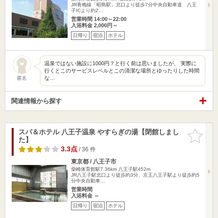
JR青梅線「昭島駅」北口より徒歩7分中央自動車道 八王
子ICより約2…
営業時間 14:00～22:00
入浴料金 2,000円～
日帰り
宿泊
ホテル
温泉ではない施設に1000円？と行く前は思いましたが、 実際に
行くとこのサービスレベルとこの清潔な場所とゆったりした時間
な…
匿名
関連情報から探す
スパ＆ホテル 八王子温泉 やすらぎの湯【閉館しまし
お気に入
た】
りに追加
3.3点
/ 36 件
東京都 / 八王子市
柴崎体育館駅7.36km
八王子駅452m
JR八王子駅北口より徒歩約3分、京王八王子駅より徒歩約5
分中央自動車…
営業時間
入浴料金 ～
日帰り
宿泊
ホテル