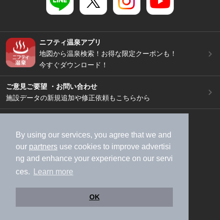
ニフティ温泉アプリ
地図から温泉検索！お得な限定クーポンも！
今すぐダウンロード！
ご意見ご要望 ・お問い合わせ
施設データの新規追加や修正依頼もこちらから
スマートフォン
/
PC
加盟店募集（資料請求）
広告出稿のご案内
By using our services, you agree that we and
our
partners
use cookies to improve advertisi
利用規約
ライフスタイルMEMBERS+規約
ng and enhance your experience on our servi
特定商取引法に基づく表記
ヘルプ
採用情報
ces.
Learn more
運営会社
個人情報保護ポリシー
©NIFTY Lifestyle Co., Ltd.
OK