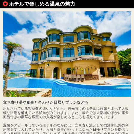
ホテルで楽しめる温泉の魅力
立ち寄り湯や食事と合わせた日帰りプランなども
用意されている客室数の違いなどから、観光向けのホテルは旅館と比べて大規
模な浴場を備えている傾向がみられます。また、最近では大浴場のほかに露天
風呂付きの豪華な客室での入浴が楽しめるところも増えてきています。
温泉をアピールしているホテルのなかには、立ち寄り湯として宿泊客以外の利
用者を受け入れていたり、入浴と食事がセットになった日帰りプランを提供し
ている施設も多いので、気になっているホテルの雰囲気を確かめるために使っ