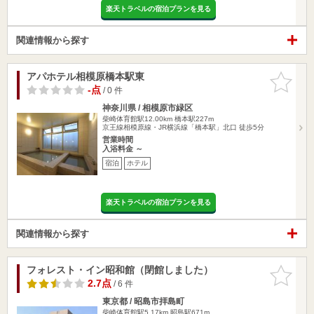
楽天トラベルの宿泊プランを見る
関連情報から探す
アパホテル相模原橋本駅東
お気に入
りに追加
-点
/ 0 件
神奈川県 / 相模原市緑区
柴崎体育館駅12.00km
橋本駅227m
京王線相模原線・JR横浜線「橋本駅」北口 徒歩5分
営業時間
入浴料金 ～
宿泊
ホテル
楽天トラベルの宿泊プランを見る
関連情報から探す
フォレスト・イン昭和館（閉館しました）
お気に入
りに追加
2.7点
/ 6 件
東京都 / 昭島市拝島町
柴崎体育館駅5.17km
昭島駅671m