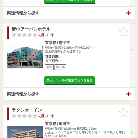
関連情報から探す
府中アーバンホテル
お気に入
りに追加
-点
/ 0 件
東京都 / 府中市
柴崎体育館駅6.85km
府中駅167m
京王線府中駅から徒歩２分
営業時間
入浴料金 ～
宿泊
ホテル
楽天トラベルの宿泊プランを見る
関連情報から探す
ラクシオ・イン
お気に入
りに追加
-点
/ 0 件
東京都 / 町田市
柴崎体育館駅10.59km
相原駅1.25km
八王子バイパス鑓水ICより車にて１分／ 橋本駅より車に
て約５分【橋本…