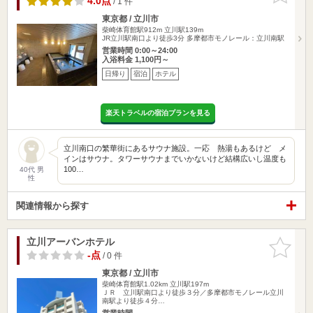
4.0点
/ 1 件
東京都 / 立川市
柴崎体育館駅912m
立川駅139m
JR立川駅南口より徒歩3分 多摩都市モノレール：立川南駅
営業時間 0:00～24:00
入浴料金 1,100円～
日帰り
宿泊
ホテル
楽天トラベルの宿泊プランを見る
立川南口の繁華街にあるサウナ施設。一応 熱湯もあるけど メ
インはサウナ。タワーサウナまでいかないけど結構広いし温度も
100…
40代 男
性
関連情報から探す
立川アーバンホテル
お気に入
りに追加
-点
/ 0 件
東京都 / 立川市
柴崎体育館駅1.02km
立川駅197m
ＪＲ 立川駅南口より徒歩３分／多摩都市モノレール立川
南駅より徒歩４分…
営業時間