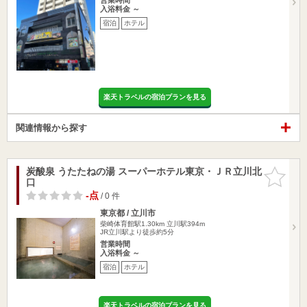
入浴料金 ～
宿泊
ホテル
楽天トラベルの宿泊プランを見る
関連情報から探す
炭酸泉 うたたねの湯 スーパーホテル東京・ＪＲ立川北
お気に入
口
りに追加
-点
/ 0 件
東京都 / 立川市
柴崎体育館駅1.30km
立川駅394m
JR立川駅より徒歩約5分
営業時間
入浴料金 ～
宿泊
ホテル
楽天トラベルの宿泊プランを見る