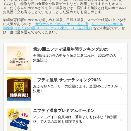
てみたり、特別な日の食事会や温泉デートなどに利用したりするのもオスス
メ。たくさんのホテルが立ち並ぶ温泉地では、宿泊する施設とは別のホテルの
お風呂に立ち寄ることで、ちょっとした湯めぐりも楽しめます。
柴崎体育館駅のホテルで楽しめる温泉、日帰り温泉、スーパー銭湯の中でも特
に人気があるのは、
サウナ＆カプセルミナミ 立川店
、
立川アーバンホテル
、
炭酸泉 うたたねの湯 スーパーホテル東京・ＪＲ立川北口
などの施設です。ぜ
ひ一度は足を運んでみてください。
第20回ニフティ温泉年間ランキング2025
全国約2.2万件の中から頂点に選ばれた、2025年の人
気施設は…
ニフティ温泉 サウナランキング2026
おふろ好きユーザーの投票により、全国No.1サウナが
決定！
ニフティ温泉プレミアムクーポン
ノジマモバイル会員向け 通常よりもお得な「特別価
格」で人気の温泉を満喫できる！