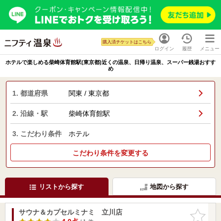
購入済チケットはこちら
ログイン
履歴
メニュー
ホテルで楽しめる柴崎体育館駅(東京都)近くの温泉、日帰り温泉、スーパー銭湯おすす
め
1. 都道府県
関東 / 東京都
2. 沿線・駅
柴崎体育館駅
3. こだわり条件
ホテル
こだわり条件を変更する
リストから探す
地図から探す
サウナ＆カプセルミナミ 立川店
お気に入
りに追加