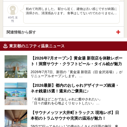
初めて利用しました。 駅から近く、建物は古い感じですが綺麗に
清掃され、清潔感あります。 食事はしてないのでわかりません…
40代 女
性
関連情報から探す
東京都のニフティ温泉ニュース
【2026年7月オープン】黄金湯 新宿店を体験レポー
ト！洞窟サウナ・クラフトビール・タイル絵が魅力
2026年7月7日、新宿の「黄金湯 新宿店（旧 金沢浴場）」が
リニューアルオープンします。
レトロでノスタルジックなタイル絵はそのまま、昔からここ
【2026最新】都内のおしゃれデザイナーズ銭湯・
を知る地元の人にも、新しく足を運んでくれる人にも愛され
ネオ銭湯15選！週末のご褒美に♪
る、今の時代の"銭湯"として生まれ変わりました。洞窟のよ
うなユニークなサウナ、自家醸造のクラフトビールが飲める
「今週末はどこかでおしゃれに癒やされたい」
ビアバーなど、新しく登場したスポットも併せて紹介しま
「日々の疲れを心地よくリセットしたい」
す。充実した設備があるのに、基本の入浴料が銭湯価格の5
──そんなときにおすすめなのが、今、都内で大きなブーム
50円というのも嬉しすぎます！
となっている新しいスタイルの銭湯です。
【サウナメッツァ大井町トラックス 現地レポ】日
本初のトラムサウナや充実の温浴が魅力！
最近、SNSやメディアで「デザイナーズ銭湯」や「ネオ銭
湯」という言葉をよく耳にしませんか？
SNSで“行ってみたい！”の声がたくさんの話題の施設。東