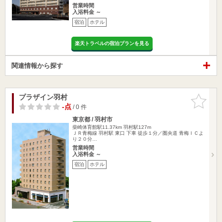
営業時間
入浴料金 ～
宿泊
ホテル
楽天トラベルの宿泊プランを見る
関連情報から探す
プラザイン羽村
お気に入
りに追加
-点
/ 0 件
東京都 / 羽村市
柴崎体育館駅11.37km
羽村駅127m
ＪＲ青梅線 羽村駅 東口 下車 徒歩１分／圏央道 青梅ＩＣよ
り２０分…
営業時間
入浴料金 ～
宿泊
ホテル