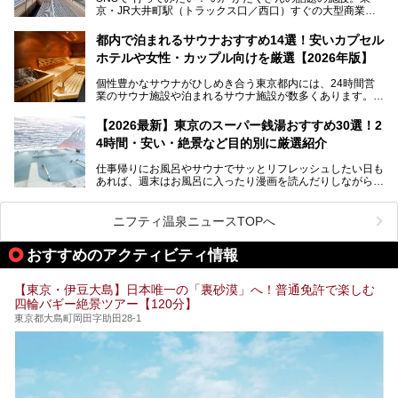
京・JR大井町駅（トラックス口／西口）すぐの大型商業施
本記事では、そもそもこれらがどんな銭湯なのか、その気に
設・大井町 トラックスに、2026年3月28日、「サウナメッ
なる違いを分かりやすく解説！さらに、都内で絶対に外せな
ツァ大井町トラックス」がニューオープン。施設の様子をレ
いおしゃれな名店15選を、おすすめの順番で一挙にご紹介
都内で泊まれるサウナおすすめ14選！安いカプセル
ポ―トします。
します。
ホテルや女性・カップル向けを厳選【2026年版】
個性豊かなサウナがひしめき合う東京都内には、24時間営
業のサウナ施設や泊まれるサウナ施設が数多くあります。
終電を逃した深夜の利用に限らず、時間を気にしないサウナ
を旅の目的とする「サ旅」や自分へのご褒美のための宿泊な
【2026最新】東京のスーパー銭湯おすすめ30選！2
ど、自分の好きなタイミングで好きなだけサ活ができるのが
4時間・安い・絶景など目的別に厳選紹介
魅力です。
仕事帰りにお風呂やサウナでサッとリフレッシュしたい日も
最近では、男性専用施設だけでなく、カップルや女性に嬉し
あれば、週末はお風呂に入ったり漫画を読んだりしながら一
い個室サウナも増えてきました。
日中ダラダラ過ごしたい日もあると思います。
この記事では、東京都内にある24時間営業のサウナの中か
また、終電を逃してしまい、「このまま朝までゆっくりでき
ら、特におすすめしたい施設14選をご紹介します。
ニフティ温泉ニュースTOPへ
る場所があれば」と探した経験がある人も多いのではないで
宿泊可能な施設もピックアップしているので、ぜひチェック
しょうか。
してみてください。
おすすめのアクティビティ情報
そこで本記事では、東京でおすすめのスーパー銭湯を、目的
別に厳選した30施設からご紹介します。
【東京・伊豆大島】日本唯一の「裏砂漠」へ！普通免許で楽しむ
24時間営業で宿泊できる施設や、1,000円以下で楽しめる安
四輪バギー絶景ツアー【120分】
い施設、デートや休日レジャーにもぴったりなエンタメ要素
が充実した施設など、利用のシーンに合わせて参考にしてく
東京都大島町岡田字助田28-1
ださい。