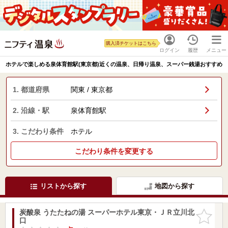
購入済チケットはこちら
ログイン
履歴
メニュー
ホテルで楽しめる泉体育館駅(東京都)近くの温泉、日帰り温泉、スーパー銭湯おすすめ
1. 都道府県
関東 / 東京都
2. 沿線・駅
泉体育館駅
3. こだわり条件
ホテル
こだわり条件を変更する
リストから探す
地図から探す
炭酸泉 うたたねの湯 スーパーホテル東京・ＪＲ立川北
お気に入
口
りに追加