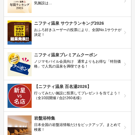
気施設は…
ニフティ温泉 サウナランキング2026
おふろ好きユーザーの投票により、全国No.1サウナが
決定！
ニフティ温泉プレミアムクーポン
ノジマモバイル会員向け 通常よりもお得な「特別価
格」で人気の温泉を満喫できる！
【ニフティ温泉 百名湯2026】
行ってみたい施設に投票してプレゼントを当てよう！
（全10回開催 / 合計260名様）
岩盤浴特集
日本全国の岩盤浴情報だけをピックアップ。まとめて
検索！