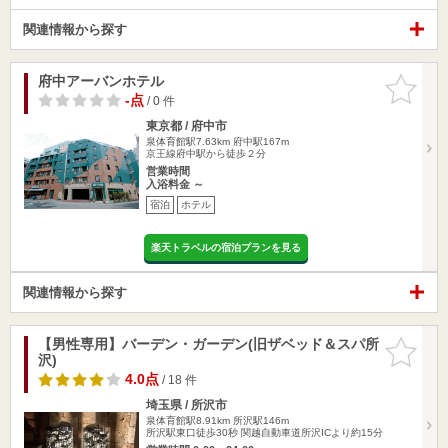
関連情報から探す
府中アーバンホテル
お気に入
りに追加
-点
/ 0 件
東京都 / 府中市
泉体育館駅7.63km
府中駅167m
京王線府中駅から徒歩２分
営業時間
入浴料金 ～
宿泊
ホテル
楽天トラベルの宿泊プランを見る
関連情報から探す
【男性専用】バーデン・ガーデン(旧ザベッド＆スパ所
お気に入
沢)
りに追加
4.0点
/ 18 件
埼玉県 / 所沢市
泉体育館駅8.91km
所沢駅146m
所沢駅東口徒歩30秒 関越自動車道所沢ICより約15分