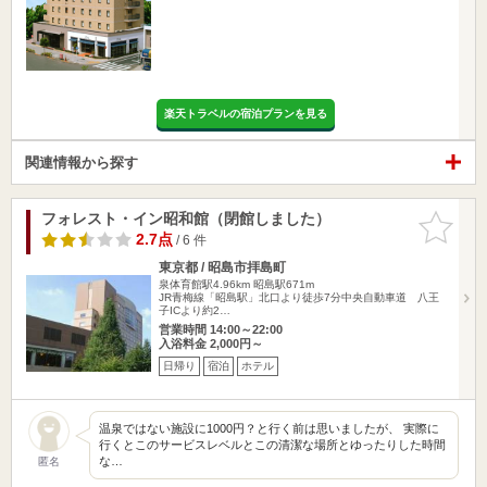
楽天トラベルの宿泊プランを見る
関連情報から探す
フォレスト・イン昭和館（閉館しました）
お気に入
りに追加
2.7点
/ 6 件
東京都 / 昭島市拝島町
泉体育館駅4.96km
昭島駅671m
JR青梅線「昭島駅」北口より徒歩7分中央自動車道 八王
子ICより約2…
営業時間 14:00～22:00
入浴料金 2,000円～
日帰り
宿泊
ホテル
温泉ではない施設に1000円？と行く前は思いましたが、 実際に
行くとこのサービスレベルとこの清潔な場所とゆったりした時間
な…
匿名