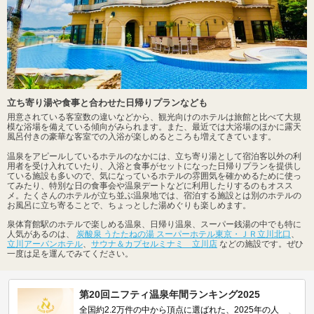
立ち寄り湯や食事と合わせた日帰りプランなども
用意されている客室数の違いなどから、観光向けのホテルは旅館と比べて大規
模な浴場を備えている傾向がみられます。また、最近では大浴場のほかに露天
風呂付きの豪華な客室での入浴が楽しめるところも増えてきています。
温泉をアピールしているホテルのなかには、立ち寄り湯として宿泊客以外の利
用者を受け入れていたり、入浴と食事がセットになった日帰りプランを提供し
ている施設も多いので、気になっているホテルの雰囲気を確かめるために使っ
てみたり、特別な日の食事会や温泉デートなどに利用したりするのもオスス
メ。たくさんのホテルが立ち並ぶ温泉地では、宿泊する施設とは別のホテルの
お風呂に立ち寄ることで、ちょっとした湯めぐりも楽しめます。
泉体育館駅のホテルで楽しめる温泉、日帰り温泉、スーパー銭湯の中でも特に
人気があるのは、
炭酸泉 うたたねの湯 スーパーホテル東京・ＪＲ立川北口
、
立川アーバンホテル
、
サウナ＆カプセルミナミ 立川店
などの施設です。ぜひ
一度は足を運んでみてください。
第20回ニフティ温泉年間ランキング2025
全国約2.2万件の中から頂点に選ばれた、2025年の人