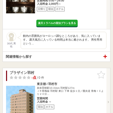
営業時間 0:00～24:00
入浴料金 2,000円～
日帰り
宿泊
ホテル
楽天トラベルの宿泊プランを見る
館内の雰囲気がヨーロッパ調なところがあり、気に入っていま
す。 露天風呂に入っている時間は本当に癒されます。 男性専用
という…
30代 男
性
関連情報から探す
プラザイン羽村
お気に入
りに追加
-点
/ 0 件
東京都 / 羽村市
泉体育館駅10.31km
羽村駅127m
ＪＲ青梅線 羽村駅 東口 下車 徒歩１分／圏央道 青梅ＩＣよ
り２０分…
営業時間
入浴料金 ～
宿泊
ホテル