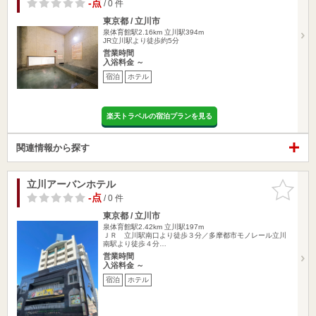
-点
/ 0 件
東京都 / 立川市
泉体育館駅2.16km
立川駅394m
JR立川駅より徒歩約5分
営業時間
入浴料金 ～
宿泊
ホテル
楽天トラベルの宿泊プランを見る
関連情報から探す
立川アーバンホテル
お気に入
りに追加
-点
/ 0 件
東京都 / 立川市
泉体育館駅2.42km
立川駅197m
ＪＲ 立川駅南口より徒歩３分／多摩都市モノレール立川
南駅より徒歩４分…
営業時間
入浴料金 ～
宿泊
ホテル