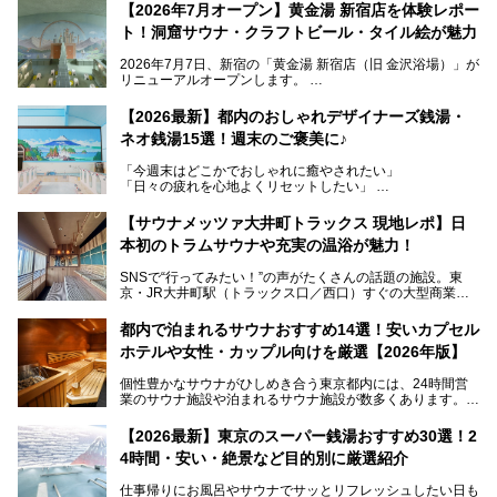
【2026年7月オープン】黄金湯 新宿店を体験レポー
ト！洞窟サウナ・クラフトビール・タイル絵が魅力
2026年7月7日、新宿の「黄金湯 新宿店（旧 金沢浴場）」が
リニューアルオープンします。
レトロでノスタルジックなタイル絵はそのまま、昔からここ
【2026最新】都内のおしゃれデザイナーズ銭湯・
を知る地元の人にも、新しく足を運んでくれる人にも愛され
ネオ銭湯15選！週末のご褒美に♪
る、今の時代の"銭湯"として生まれ変わりました。洞窟のよ
うなユニークなサウナ、自家醸造のクラフトビールが飲める
「今週末はどこかでおしゃれに癒やされたい」
ビアバーなど、新しく登場したスポットも併せて紹介しま
「日々の疲れを心地よくリセットしたい」
す。充実した設備があるのに、基本の入浴料が銭湯価格の5
──そんなときにおすすめなのが、今、都内で大きなブーム
50円というのも嬉しすぎます！
となっている新しいスタイルの銭湯です。
【サウナメッツァ大井町トラックス 現地レポ】日
本初のトラムサウナや充実の温浴が魅力！
最近、SNSやメディアで「デザイナーズ銭湯」や「ネオ銭
湯」という言葉をよく耳にしませんか？
SNSで“行ってみたい！”の声がたくさんの話題の施設。東
京・JR大井町駅（トラックス口／西口）すぐの大型商業施
本記事では、そもそもこれらがどんな銭湯なのか、その気に
設・大井町 トラックスに、2026年3月28日、「サウナメッ
なる違いを分かりやすく解説！さらに、都内で絶対に外せな
ツァ大井町トラックス」がニューオープン。施設の様子をレ
いおしゃれな名店15選を、おすすめの順番で一挙にご紹介
都内で泊まれるサウナおすすめ14選！安いカプセル
ポ―トします。
します。
ホテルや女性・カップル向けを厳選【2026年版】
個性豊かなサウナがひしめき合う東京都内には、24時間営
業のサウナ施設や泊まれるサウナ施設が数多くあります。
終電を逃した深夜の利用に限らず、時間を気にしないサウナ
を旅の目的とする「サ旅」や自分へのご褒美のための宿泊な
【2026最新】東京のスーパー銭湯おすすめ30選！2
ど、自分の好きなタイミングで好きなだけサ活ができるのが
4時間・安い・絶景など目的別に厳選紹介
魅力です。
仕事帰りにお風呂やサウナでサッとリフレッシュしたい日も
最近では、男性専用施設だけでなく、カップルや女性に嬉し