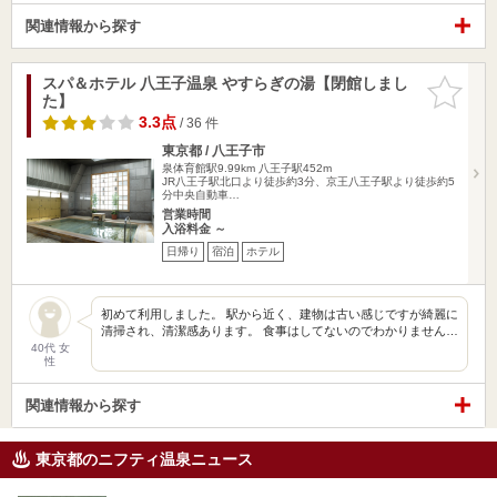
関連情報から探す
スパ＆ホテル 八王子温泉 やすらぎの湯【閉館しまし
お気に入
た】
りに追加
3.3点
/ 36 件
東京都 / 八王子市
泉体育館駅9.99km
八王子駅452m
JR八王子駅北口より徒歩約3分、京王八王子駅より徒歩約5
分中央自動車…
営業時間
入浴料金 ～
日帰り
宿泊
ホテル
初めて利用しました。 駅から近く、建物は古い感じですが綺麗に
清掃され、清潔感あります。 食事はしてないのでわかりません…
40代 女
性
関連情報から探す
東京都のニフティ温泉ニュース