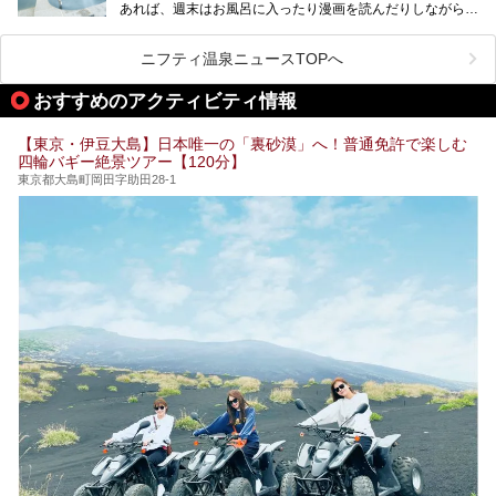
あれば、週末はお風呂に入ったり漫画を読んだりしながら一
い個室サウナも増えてきました。
日中ダラダラ過ごしたい日もあると思います。
この記事では、東京都内にある24時間営業のサウナの中か
また、終電を逃してしまい、「このまま朝までゆっくりでき
ら、特におすすめしたい施設14選をご紹介します。
ニフティ温泉ニュースTOPへ
る場所があれば」と探した経験がある人も多いのではないで
宿泊可能な施設もピックアップしているので、ぜひチェック
しょうか。
してみてください。
おすすめのアクティビティ情報
そこで本記事では、東京でおすすめのスーパー銭湯を、目的
別に厳選した30施設からご紹介します。
【東京・伊豆大島】日本唯一の「裏砂漠」へ！普通免許で楽しむ
24時間営業で宿泊できる施設や、1,000円以下で楽しめる安
四輪バギー絶景ツアー【120分】
い施設、デートや休日レジャーにもぴったりなエンタメ要素
が充実した施設など、利用のシーンに合わせて参考にしてく
東京都大島町岡田字助田28-1
ださい。