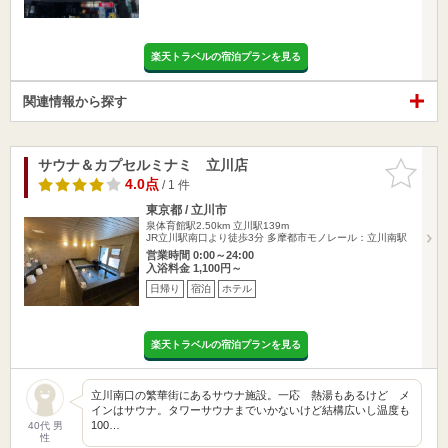
楽天トラベルの宿泊プランを見る
関連情報から探す
サウナ＆カプセルミナミ 立川店
お気に入
りに追加
4.0点
/ 1 件
東京都 / 立川市
泉体育館駅2.50km
立川駅139m
JR立川駅南口より徒歩3分 多摩都市モノレール：立川南駅
営業時間 0:00～24:00
入浴料金 1,100円～
日帰り
宿泊
ホテル
楽天トラベルの宿泊プランを見る
立川南口の繁華街にあるサウナ施設。一応 熱湯もあるけど メ
インはサウナ。タワーサウナまでいかないけど結構広いし温度も
100…
40代 男
性