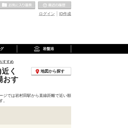
お気に入りの温泉
最近の履歴
ログイン
ID作成
グ
岩盤浴
おすすめ
)近く
地図から探す
湯おす
ージでは岩村田駅から直線距離で近い順
す。