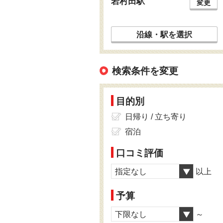
岩村田駅
変更
沿線・駅を選択
検索条件を変更
目的別
日帰り / 立ち寄り
宿泊
口コミ評価
指定なし
以上
予算
下限なし
～