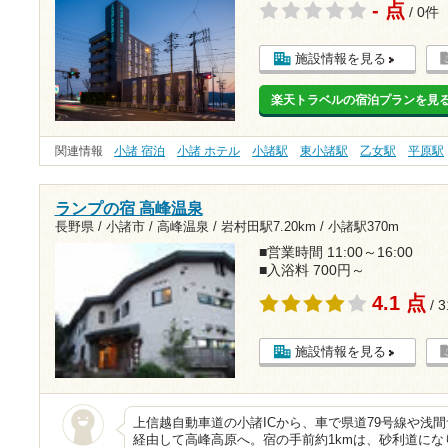
- 点
/ 0件
施設情報を見る
楽天トラベルの宿泊プランを見
関連情報
小諸 宿泊
小諸 ホテル
小諸駅
東小諸駅
乙女駅
平原駅
ランプの宿 高峰温泉
長野県 / 小諸市 / 高峰温泉 /
岩村田駅7.20km
/
小諸駅370m
■営業時間 11:00～16:00
■入浴料 700円～
4.1 点
/ 
施設情報を見る
上信越自動車道の小諸ICから、車で県道79号線や浅
経由して高峰高原へ。宿の手前約1kmは、砂利道になり