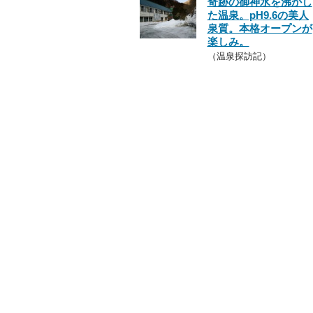
奇跡の御神水を沸かし
た温泉。pH9.6の美人
泉質。本格オープンが
楽しみ。
（温泉探訪記）