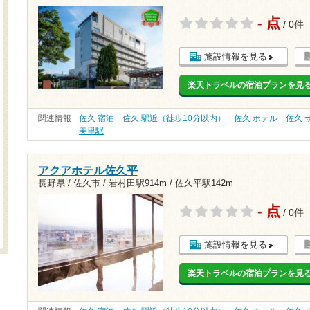
- 点
/ 0件
施設情報を見る
楽天トラベルの宿泊プランを見
関連情報
佐久 宿泊
佐久 駅近（徒歩10分以内）
佐久 ホテル
佐久 
美里駅
アクアホテル佐久平
長野県 / 佐久市 /
岩村田駅914m
/
佐久平駅142m
- 点
/ 0件
施設情報を見る
楽天トラベルの宿泊プランを見