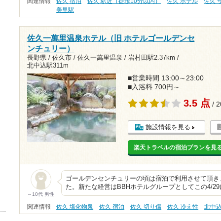
関連情報
佐久 宿泊
佐久 駅近（徒歩10分以内）
佐久 ホテル
佐久 
美里駅
佐久一萬里温泉ホテル（旧 ホテルゴールデンセ
ンチュリー）
長野県 / 佐久市 / 佐久一萬里温泉 /
岩村田駅2.37km
/
北中込駅311m
■営業時間 13:00～23:00
■入浴料 700円～
3.5 点
/ 
施設情報を見る
楽天トラベルの宿泊プランを見
ゴールデンセンチュリーの頃は宿泊で利用させて頂き
た。新たな経営はBBHホテルグループとしてこの4/2
～10代 男性
関連情報
佐久 塩化物泉
佐久 宿泊
佐久 切り傷
佐久 冷え性
北中