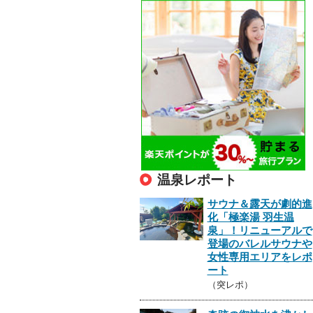
温泉レポート
サウナ＆露天が劇的進
化「極楽湯 羽生温
泉」！リニューアルで
登場のバレルサウナや
女性専用エリアをレポ
ート
（突レポ）