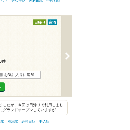
サウナ
佐久平駅
岩村田駅
中佐都駅
日帰り
宿泊
>
20件
お気に入りに追加
る
ましたが、今回は日帰りで利用しまし
9にグランドオープンしていますが…
込駅
滑津駅
岩村田駅
中込駅