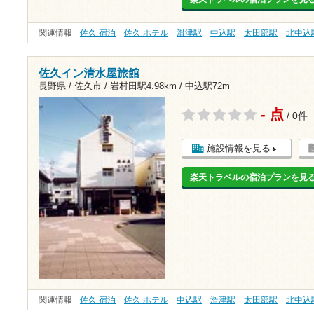
関連情報
佐久 宿泊
佐久 ホテル
滑津駅
中込駅
太田部駅
北中込
佐久イン清水屋旅館
長野県 / 佐久市 /
岩村田駅4.98km
/
中込駅72m
- 点
/ 0件
施設情報を見る
楽天トラベルの宿泊プランを見
関連情報
佐久 宿泊
佐久 ホテル
中込駅
滑津駅
太田部駅
北中込