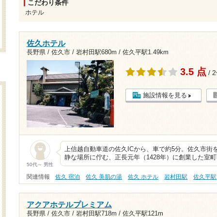
こだわり条件
ホテル
佐久ホテル
長野県 / 佐久市 /
岩村田駅680m
/
佐久平駅1.49km
3.5 点
/ 
施設情報を見る
上信越自動車道の佐久ICから、車で約5分。佐久市街
静な場所に佇む、正長元年（1428年）に創業した室
50代～ 男性
関連情報
佐久 宿泊
佐久 美肌の湯
佐久 ホテル
岩村田駅
佐久平駅
アクアホテルプレミアム
長野県 / 佐久市 /
岩村田駅718m
/
佐久平駅121m