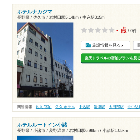
ホテルナカジマ
長野県 / 佐久市 /
岩村田駅5.14km
/
中込駅315m
- 点
/ 0件
施設情報を見る
楽天トラベルの宿泊プランを見
関連情報
佐久 宿泊
佐久 ホテル
中込駅
滑津駅
太田部駅
北中込
ホテルルートイン小諸
長野県 / 小諸市 / 菱野温泉 /
岩村田駅6.98km
/
小諸駅1.05km