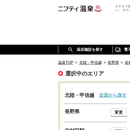
ホテルで
パ、 サ
温浴施設を探す
電
温泉TOP
>
北陸・甲信越
>
長野県
>
岩
選択中のエリア
全国から探す
北陸・甲信越
長野県
変更