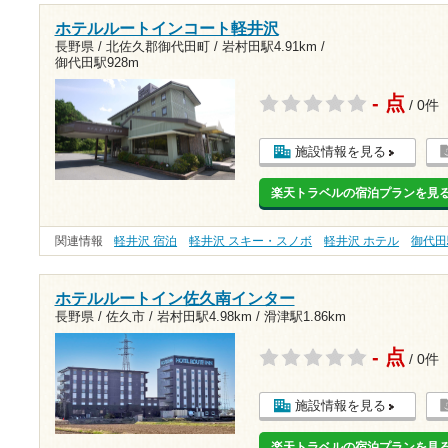
ホテルルートインコート軽井沢
長野県 / 北佐久郡御代田町 /
岩村田駅4.91km
/
御代田駅928m
- 点
/ 0件
施設情報を見る
楽天トラベルの宿泊プランを見
関連情報
軽井沢 宿泊
軽井沢 スキー・スノボ
軽井沢 ホテル
御代田
ホテルルートイン佐久南インター
長野県 / 佐久市 /
岩村田駅4.98km
/
滑津駅1.86km
- 点
/ 0件
施設情報を見る
楽天トラベルの宿泊プランを見