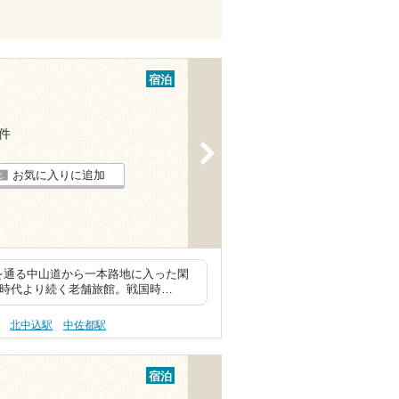
宿泊
2件
>
お気に入りに追加
を通る中山道から一本路地に入った閑
町時代より続く老舗旅館。戦国時…
北中込駅
中佐都駅
宿泊