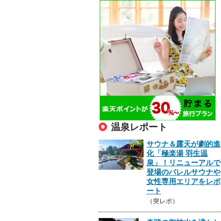
温泉レポート
サウナ＆露天が劇的進
化「極楽湯 羽生温
泉」！リニューアルで
登場のバレルサウナや
女性専用エリアをレポ
ート
（突レポ）