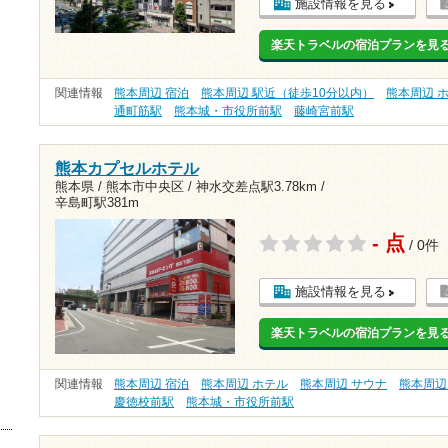
施設情報を見る
楽天トラベルの宿泊プランを見
関連情報
熊本周辺 宿泊
熊本周辺 駅近（徒歩10分以内）
熊本周辺 
通町筋駅
熊本城・市役所前駅
藤崎宮前駅
熊本カプセルホテル
熊本県 / 熊本市中央区 /
神水交差点駅3.78km
/
辛島町駅381m
- 点
/ 0件
施設情報を見る
楽天トラベルの宿泊プランを見
関連情報
熊本周辺 宿泊
熊本周辺 ホテル
熊本周辺 サウナ
熊本周辺
慶徳校前駅
熊本城・市役所前駅