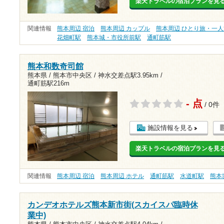
楽天トラベルの宿泊プランを見
関連情報
熊本周辺 宿泊
熊本周辺 カップル
熊本周辺 ひとり旅・一人
花畑町駅
熊本城・市役所前駅
通町筋駅
熊本和数奇司館
熊本県 / 熊本市中央区 /
神水交差点駅3.95km
/
通町筋駅216m
- 点
/ 0件
施設情報を見る
楽天トラベルの宿泊プランを見
関連情報
熊本周辺 宿泊
熊本周辺 ホテル
通町筋駅
水道町駅
熊本
カンデオホテルズ熊本新市街(スカイスパ臨時休
業中)