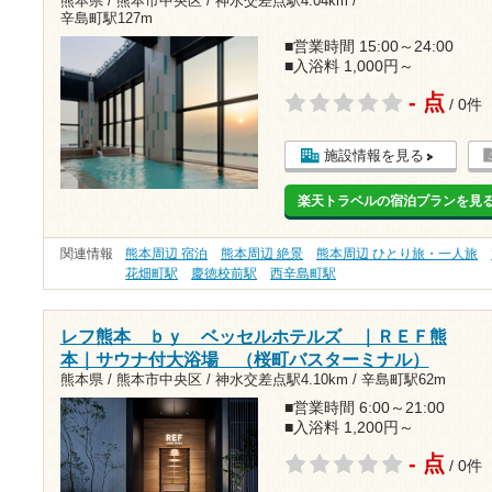
熊本県 / 熊本市中央区 /
神水交差点駅4.04km
/
辛島町駅127m
■営業時間 15:00～24:00
■入浴料 1,000円～
- 点
/ 0件
施設情報を見る
楽天トラベルの宿泊プランを見
関連情報
熊本周辺 宿泊
熊本周辺 絶景
熊本周辺 ひとり旅・一人旅
花畑町駅
慶徳校前駅
西辛島町駅
レフ熊本 ｂｙ ベッセルホテルズ ｜ＲＥＦ熊
本｜サウナ付大浴場 （桜町バスターミナル）
熊本県 / 熊本市中央区 /
神水交差点駅4.10km
/
辛島町駅62m
■営業時間 6:00～21:00
■入浴料 1,200円～
- 点
/ 0件