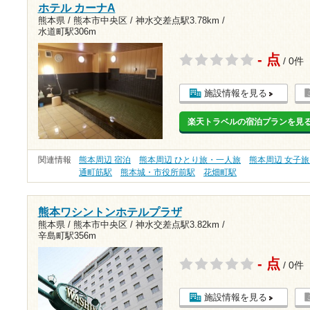
ホテル カーナA
熊本県 / 熊本市中央区 /
神水交差点駅3.78km
/
水道町駅306m
- 点
/ 0件
施設情報を見る
楽天トラベルの宿泊プランを見
関連情報
熊本周辺 宿泊
熊本周辺 ひとり旅・一人旅
熊本周辺 女子
通町筋駅
熊本城・市役所前駅
花畑町駅
熊本ワシントンホテルプラザ
熊本県 / 熊本市中央区 /
神水交差点駅3.82km
/
辛島町駅356m
- 点
/ 0件
施設情報を見る