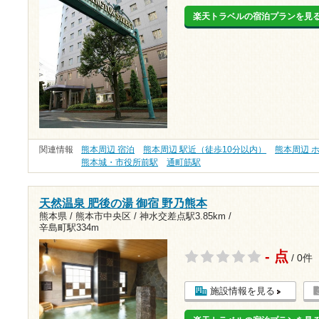
楽天トラベルの宿泊プランを見
関連情報
熊本周辺 宿泊
熊本周辺 駅近（徒歩10分以内）
熊本周辺 
熊本城・市役所前駅
通町筋駅
天然温泉 肥後の湯 御宿 野乃熊本
熊本県 / 熊本市中央区 /
神水交差点駅3.85km
/
辛島町駅334m
- 点
/ 0件
施設情報を見る