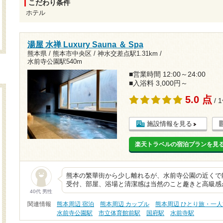
こだわり条件
ホテル
湯屋 水禅 Luxury Sauna ＆ Spa
熊本県 / 熊本市中央区 /
神水交差点駅1.31km
/
水前寺公園駅540m
■営業時間 12:00～24:00
■入浴料 3,000円～
5.0 点
/ 
施設情報を見る
楽天トラベルの宿泊プランを見
熊本の繁華街から少し離れるが、水前寺公園の近くで
受付、部屋、浴場と清潔感は当然のこと趣きと高級感
40代 男性
関連情報
熊本周辺 宿泊
熊本周辺 カップル
熊本周辺 ひとり旅・一人
水前寺公園駅
市立体育館前駅
国府駅
水前寺駅