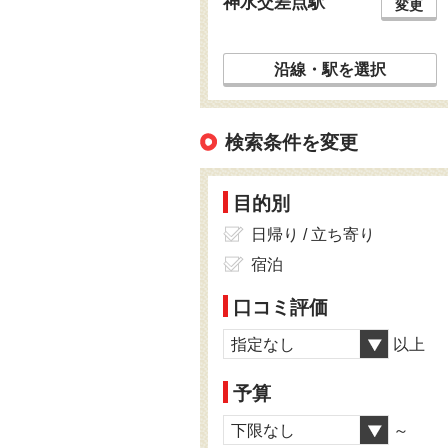
神水交差点駅
変更
沿線・駅を選択
検索条件を変更
目的別
日帰り / 立ち寄り
宿泊
口コミ評価
指定なし
以上
予算
下限なし
～