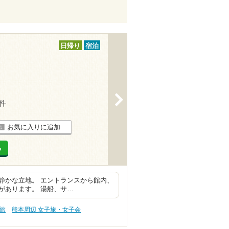
日帰り
宿泊
>
1件
お気に入りに追加
る
静かな立地。 エントランスから館内、
があります。 湯船、サ…
旅
熊本周辺 女子旅・女子会