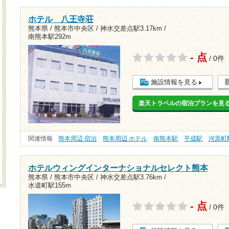
ホテル 八王寺荘
熊本県 / 熊本市中央区 /
神水交差点駅3.17km
/
南熊本駅292m
- 点
/ 0件
施設情報を見る
楽天トラベルの宿泊プランを見
関連情報
熊本周辺 宿泊
熊本周辺 ホテル
南熊本駅
平成駅
河原町
ホテルウィングインターナショナルセレクト熊本
熊本県 / 熊本市中央区 /
神水交差点駅3.76km
/
水道町駅155m
- 点
/ 0件