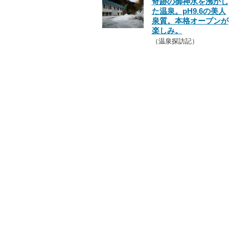
奇跡の御神水を沸かし
た温泉。pH9.6の美人
泉質。本格オープンが
楽しみ。
（温泉探訪記）