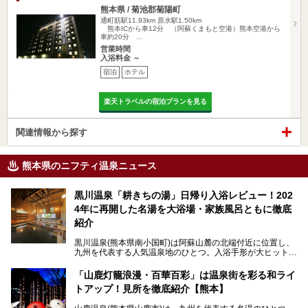
熊本県 / 菊池郡菊陽町
通町筋駅11.93km
原水駅1.50km
熊本ICから車12分 （阿蘇くまもと空港）熊本空港から
車約20分 …
営業時間
入浴料金 ～
宿泊
ホテル
楽天トラベルの宿泊プランを見る
関連情報から探す
熊本県のニフティ温泉ニュース
黒川温泉「耕きちの湯」日帰り入浴レビュー！202
4年に再開した名湯を大浴場・家族風呂ともに徹底
紹介
黒川温泉(熊本県南小国町)は阿蘇山麓の北端付近に位置し、
九州を代表する人気温泉地のひとつ。入浴手形が大ヒット
し、各宿の趣の異なる露天風呂をめぐることで知られていま
す。
「山鹿灯籠浪漫・百華百彩」は温泉街を彩る和ライ
トアップ！見所を徹底紹介【熊本】
中でも「耕きち(こうきち)の湯」は露天風呂を持たないもの
の、風情ある内湯を楽しめる日帰り温泉施設。自然災害によ