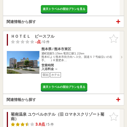
楽天トラベルの宿泊プランを見る
関連情報から探す
ＨＯＴＥＬ ピースフル
お気に入
りに追加
-点
/ 0 件
熊本県 / 熊本市東区
通町筋駅5.15km
竜田口駅1.22km
熊本ICより熊本市街方向へ３分。国道５７号線沿いの右
手。 ＪＲ豊肥本…
営業時間
入浴料金 ～
宿泊
ホテル
楽天トラベルの宿泊プランを見る
関連情報から探す
菊南温泉 ユウベルホテル（旧 ロマネスクリゾート菊
お気に入
南）
りに追加
3.8点
/ 5 件