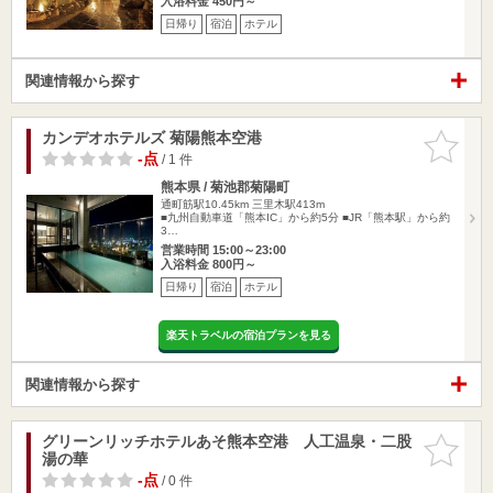
入浴料金 450円～
日帰り
宿泊
ホテル
関連情報から探す
カンデオホテルズ 菊陽熊本空港
お気に入
りに追加
-点
/ 1 件
熊本県 / 菊池郡菊陽町
通町筋駅10.45km
三里木駅413m
■九州自動車道「熊本IC」から約5分 ■JR「熊本駅」から約
3…
営業時間 15:00～23:00
入浴料金 800円～
日帰り
宿泊
ホテル
楽天トラベルの宿泊プランを見る
関連情報から探す
グリーンリッチホテルあそ熊本空港 人工温泉・二股
お気に入
湯の華
りに追加
-点
/ 0 件