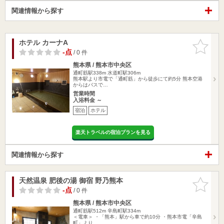
関連情報から探す
ホテル カーナA
お気に入
りに追加
-点
/ 0 件
熊本県 / 熊本市中央区
通町筋駅338m
水道町駅306m
熊本駅より市電で「通町筋」から徒歩にて約5分 熊本空港
からはバスで…
営業時間
入浴料金 ～
宿泊
ホテル
楽天トラベルの宿泊プランを見る
関連情報から探す
天然温泉 肥後の湯 御宿 野乃熊本
お気に入
りに追加
-点
/ 0 件
熊本県 / 熊本市中央区
通町筋駅512m
辛島町駅334m
＜電車＞ ・「熊本」駅から車で約10分 ・熊本市電「辛島
町」より…