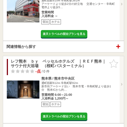
通町筋駅610m
辛島町駅381m
アーケードより徒歩2分の好立地 交通センター・辛島町
電停より徒歩5…
営業時間
入浴料金 ～
宿泊
ホテル
楽天トラベルの宿泊プランを見る
関連情報から探す
レフ熊本 ｂｙ ベッセルホテルズ ｜ＲＥＦ熊本｜
お気に入
サウナ付大浴場 （桜町バスターミナル）
りに追加
-点
/ 0 件
熊本県 / 熊本市中央区
通町筋駅612m
辛島町駅62m
新市街アーケード沿い 熊本市電・辛島町駅より徒歩1
分 熊本ICから約…
営業時間 6:00～21:00
入浴料金 1,200円～
宿泊
ホテル
楽天トラベルの宿泊プランを見る