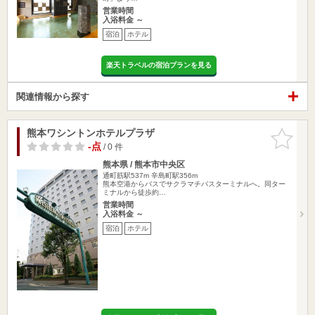
営業時間
入浴料金 ～
宿泊
ホテル
楽天トラベルの宿泊プランを見る
関連情報から探す
熊本ワシントンホテルプラザ
お気に入
りに追加
-点
/ 0 件
熊本県 / 熊本市中央区
通町筋駅537m
辛島町駅356m
熊本空港からバスでサクラマチバスターミナルへ。同ター
ミナルから徒歩約…
営業時間
入浴料金 ～
宿泊
ホテル