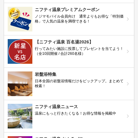
ニフティ温泉プレミアムクーポン
ノジマモバイル会員向け 通常よりもお得な「特別価
格」で人気の温泉を満喫できる！
【ニフティ温泉 百名湯2026】
行ってみたい施設に投票してプレゼントを当てよう！
（全10回開催 / 合計260名様）
岩盤浴特集
日本全国の岩盤浴情報だけをピックアップ。まとめて
検索！
ニフティ温泉ニュース
温泉にもっと行きたくなる！お得な情報を掲載中