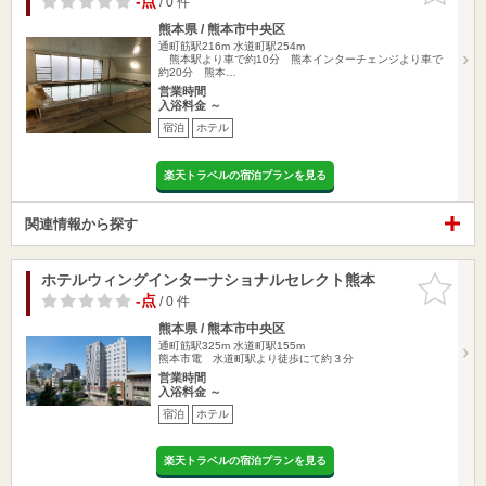
-点
/ 0 件
熊本県 / 熊本市中央区
通町筋駅216m
水道町駅254m
熊本駅より車で約10分 熊本インターチェンジより車で
約20分 熊本…
営業時間
入浴料金 ～
宿泊
ホテル
楽天トラベルの宿泊プランを見る
関連情報から探す
ホテルウィングインターナショナルセレクト熊本
お気に入
りに追加
-点
/ 0 件
熊本県 / 熊本市中央区
通町筋駅325m
水道町駅155m
熊本市電 水道町駅より徒歩にて約３分
営業時間
入浴料金 ～
宿泊
ホテル
楽天トラベルの宿泊プランを見る