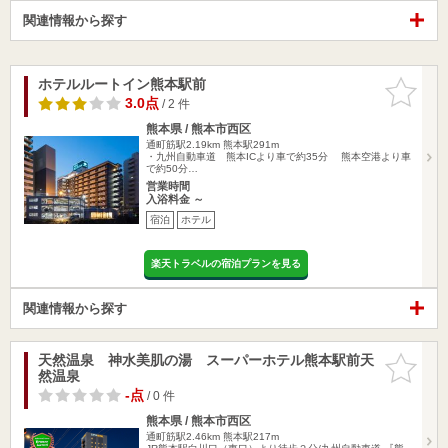
関連情報から探す
ホテルルートイン熊本駅前
お気に入
りに追加
3.0点
/ 2 件
熊本県 / 熊本市西区
通町筋駅2.19km
熊本駅291m
・九州自動車道 熊本ICより車で約35分 熊本空港より車
で約50分…
営業時間
入浴料金 ～
宿泊
ホテル
楽天トラベルの宿泊プランを見る
関連情報から探す
天然温泉 神水美肌の湯 スーパーホテル熊本駅前天
お気に入
然温泉
りに追加
-点
/ 0 件
熊本県 / 熊本市西区
通町筋駅2.46km
熊本駅217m