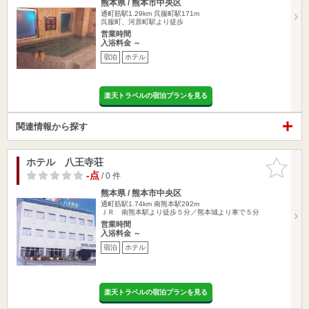
熊本県 / 熊本市中央区
通町筋駅1.29km
呉服町駅171m
呉服町、河原町駅より徒歩
営業時間
入浴料金 ～
宿泊
ホテル
楽天トラベルの宿泊プランを見る
関連情報から探す
ホテル 八王寺荘
お気に入
りに追加
-点
/ 0 件
熊本県 / 熊本市中央区
通町筋駅1.74km
南熊本駅292m
ＪＲ 南熊本駅より徒歩５分／熊本城より車で５分
営業時間
入浴料金 ～
宿泊
ホテル
楽天トラベルの宿泊プランを見る