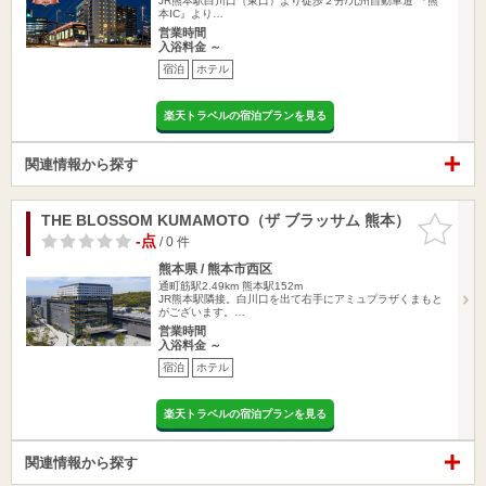
JR熊本駅白川口（東口）より徒歩２分/九州自動車道 『熊
本IC』より…
営業時間
入浴料金 ～
宿泊
ホテル
楽天トラベルの宿泊プランを見る
関連情報から探す
THE BLOSSOM KUMAMOTO（ザ ブラッサム 熊本）
お気に入
りに追加
-点
/ 0 件
熊本県 / 熊本市西区
通町筋駅2.49km
熊本駅152m
JR熊本駅隣接。白川口を出て右手にアミュプラザくまもと
がございます。…
営業時間
入浴料金 ～
宿泊
ホテル
楽天トラベルの宿泊プランを見る
関連情報から探す