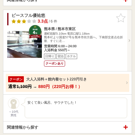
ピースフル優祐悠
お気に入
りに追加
3.3点
/ 6 件
熊本県 / 熊本市東区
通町筋駅5.10km
竜田口駅1.18km
熊本ICより国道57号を熊本市街方面へ。下南部交差点右折
後、すぐに左…
営業時間 6:00～24:00
入浴料金 550円～
日帰り
宿泊
ホテル
クーポンあり
大人入浴料＋館内着セット220円引き
クーポン
通常
1,100円
→
880円（220円お得！）
安くて良い風呂、サウナでした！
～10代
男性
関連情報から探す