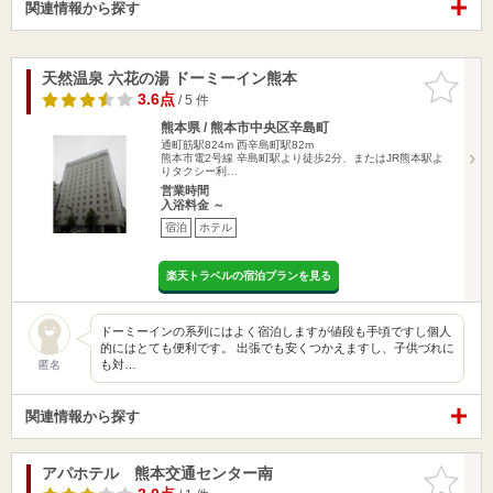
関連情報から探す
天然温泉 六花の湯 ドーミーイン熊本
お気に入
りに追加
3.6点
/ 5 件
熊本県 / 熊本市中央区辛島町
通町筋駅824m
西辛島町駅82m
熊本市電2号線 辛島町駅より徒歩2分、またはJR熊本駅よ
りタクシー利…
営業時間
入浴料金 ～
宿泊
ホテル
楽天トラベルの宿泊プランを見る
ドーミーインの系列にはよく宿泊しますが値段も手頃ですし個人
的にはとても便利です。 出張でも安くつかえますし、子供づれに
も対…
匿名
関連情報から探す
アパホテル 熊本交通センター南
お気に入
りに追加