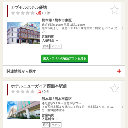
カプセルホテル優祐
お気に入
りに追加
-点
/ 0 件
熊本県 / 熊本市東区
通町筋駅5.10km
竜田口駅1.18km
熊本市街より 産交バス F1-1 東熊本第二病院 行／F1-2 光
の…
営業時間
入浴料金 ～
宿泊
ホテル
楽天トラベルの宿泊プランを見る
関連情報から探す
ホテルニューガイア西熊本駅前
お気に入
りに追加
-点
/ 0 件
熊本県 / 熊本市南区
通町筋駅5.13km
西熊本駅71m
ＪＲ西熊本駅より徒歩にて約１分・熊本駅より車で約11
分・益城熊本空港…
営業時間
入浴料金 ～
宿泊
ホテル