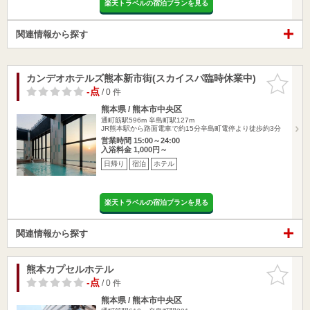
楽天トラベルの宿泊プランを見る
関連情報から探す
カンデオホテルズ熊本新市街(スカイスパ臨時休業中)
お気に入
りに追加
-点
/ 0 件
熊本県 / 熊本市中央区
通町筋駅596m
辛島町駅127m
JR熊本駅から路面電車で約15分辛島町電停より徒歩約3分
営業時間 15:00～24:00
入浴料金 1,000円～
日帰り
宿泊
ホテル
楽天トラベルの宿泊プランを見る
関連情報から探す
熊本カプセルホテル
お気に入
りに追加
-点
/ 0 件
熊本県 / 熊本市中央区