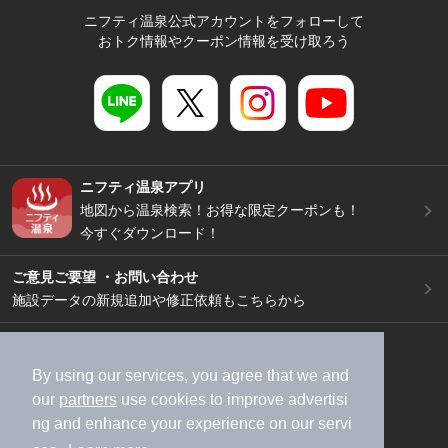
ニフティ温泉公式アカウントをフォローして
おトク情報やクーポン情報を受け取ろう
ニフティ温泉アプリ
地図から温泉検索！お得な限定クーポンも！
今すぐダウンロード！
ご意見ご要望 ・お問い合わせ
施設データの新規追加や修正依頼もこちらから
スマートフォン
/
PC
加盟店募集（資料請求）
広告出稿のご案内
By using our services, you agree that we and
our
partners
use cookies to improve advertisi
利用規約
ライフスタイルMEMBERS+規約
ng and enhance your experience on our servi
特定商取引法に基づく表記
ヘルプ
採用情報