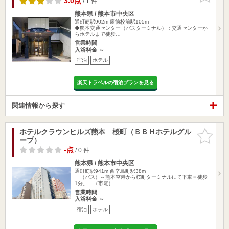
3.0点
/ 1 件
熊本県 / 熊本市中央区
通町筋駅902m
慶徳校前駅105m
◆熊本交通センター（バスターミナル）：交通センターか
らホテルまで徒歩…
営業時間
入浴料金 ～
宿泊
ホテル
楽天トラベルの宿泊プランを見る
関連情報から探す
ホテルクラウンヒルズ熊本 桜町（ＢＢＨホテルグル
お気に入
ープ）
りに追加
-点
/ 0 件
熊本県 / 熊本市中央区
通町筋駅941m
西辛島町駅38m
（バス）～熊本空港から桜町ターミナルにて下車＝徒歩
1分。 （市電）…
営業時間
入浴料金 ～
宿泊
ホテル