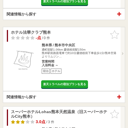
楽天トラベルの宿泊プランを見る
関連情報から探す
ホテル法華クラブ熊本
お気に入
りに追加
-点
/ 0 件
熊本県 / 熊本市中央区
通町筋駅1.06km
慶徳校前駅150m
熊本駅前路面電車で約10分慶徳校前下車徒歩1分/熊本空港
よりリムジン…
営業時間
入浴料金 ～
宿泊
ホテル
楽天トラベルの宿泊プランを見る
関連情報から探す
スーパーホテルLohas熊本天然温泉（旧スーパーホテ
お気に入
ルCity熊本）
りに追加
3.0点
/ 3 件