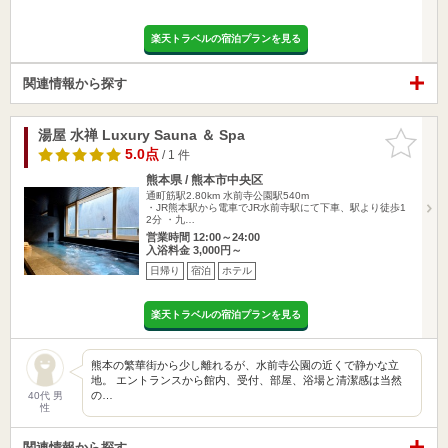
楽天トラベルの宿泊プランを見る
関連情報から探す
湯屋 水禅 Luxury Sauna ＆ Spa
お気に入
りに追加
5.0点
/ 1 件
熊本県 / 熊本市中央区
通町筋駅2.80km
水前寺公園駅540m
・JR熊本駅から電車でJR水前寺駅にて下車、駅より徒歩1
2分 ・九…
営業時間 12:00～24:00
入浴料金 3,000円～
日帰り
宿泊
ホテル
楽天トラベルの宿泊プランを見る
熊本の繁華街から少し離れるが、水前寺公園の近くで静かな立
地。 エントランスから館内、受付、部屋、浴場と清潔感は当然
の…
40代 男
性
関連情報から探す