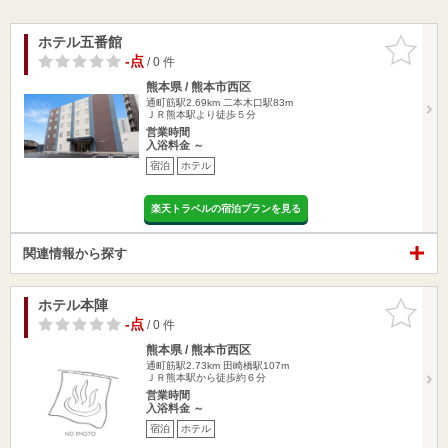
ホテル五番館
お気に入
りに追加
-点
/ 0 件
熊本県 / 熊本市西区
通町筋駅2.69km
二本木口駅83m
ＪＲ熊本駅より徒歩５分
営業時間
入浴料金 ～
宿泊
ホテル
楽天トラベルの宿泊プランを見る
関連情報から探す
ホテル本陣
お気に入
りに追加
-点
/ 0 件
熊本県 / 熊本市西区
通町筋駅2.73km
田崎橋駅107m
ＪＲ熊本駅から徒歩約６分
営業時間
入浴料金 ～
宿泊
ホテル