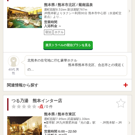
熊本県 / 熊本市北区 / 菊南温泉
通町筋駅6.51km
新須屋駅767m
JR熊本駅よりタクシー利用30分 熊本市中心部（水道町交
差点）より…
営業時間
入浴料金 ～
宿泊
ホテル
楽天トラベルの宿泊プランを見る
北熊本の住宅地に佇む豪華ホテル
熊本県熊本市北区、合志市との境近く
の…
40代 男
性
関連情報から探す
つる乃湯 熊本インター店
お気に入
りに追加
-点
/ 0 件
熊本県 / 熊本市東区
通町筋駅7.95km
武蔵塚駅1.33km
■最寄駅 JR九州豊肥本線『光の森』駅 ・JR熊本駅～JR
光…
営業時間 6:00～22:50