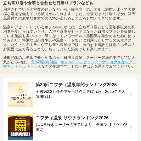
立ち寄り湯や食事と合わせた日帰りプランなども
用意されている客室数の違いなどから、観光向けのホテルは旅館と比べて大規
模な浴場を備えている傾向がみられます。また、最近では大浴場のほかに露天
風呂付きの豪華な客室での入浴が楽しめるところも増えてきています。
温泉をアピールしているホテルのなかには、立ち寄り湯として宿泊客以外の利
用者を受け入れていたり、入浴と食事がセットになった日帰りプランを提供し
ている施設も多いので、気になっているホテルの雰囲気を確かめるために使っ
てみたり、特別な日の食事会や温泉デートなどに利用したりするのもオスス
メ。たくさんのホテルが立ち並ぶ温泉地では、宿泊する施設とは別のホテルの
お風呂に立ち寄ることで、ちょっとした湯めぐりも楽しめます。
通町筋駅のホテルで楽しめる温泉、日帰り温泉、スーパー銭湯の中でも特に人
気があるのは、
熊本和数奇司館
、
ホテルウィングインターナショナルセレクト
熊本
、
ホテル カーナA
などの施設です。ぜひ一度は足を運んでみてください。
第20回ニフティ温泉年間ランキング2025
全国約2.2万件の中から頂点に選ばれた、2025年の人
気施設は…
ニフティ温泉 サウナランキング2026
おふろ好きユーザーの投票により、全国No.1サウナが
決定！