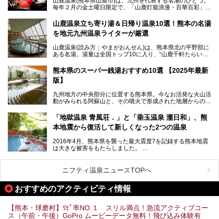
山鹿温泉(熊本県山鹿市)は、九州を代表する名湯のひとつ。
り一度廃業しましたが、2024年10月に営業再開。数多くの
毎年２月の金土曜日限定で、「山鹿灯籠浪漫・百華百彩」
温泉ファンに注目される名湯です。
（やまがとうろうろまん・ひゃっかひゃくさい）が開催され
ます。和傘や竹、ろうそくなどを用いて、和情緒たっぷりの
山鹿温泉立ち寄り湯＆日帰り温泉10選！熊本の名湯
ライトアップが無料で楽しめます。
を地元九州温泉ライターが厳選
今回は再開した耕きちの湯を訪問し、全浴室(男女別大浴
2025年は、2月7～8日・14～15日・21～22日・28～3月1
場・家族風呂)を徹底紹介します！
山鹿温泉(読み方：やまがおんせん)は、熊本県北の平野部に
日、の合計8日間開催。今回は地元九州在住の筆者が、その
ある名湯。湯量は全国トップ10に入り、“山鹿千軒たらいな
見所を徹底紹介。併せて、その他イベントや立ち寄り湯も併
し”と唄われる程。また、“乙女の柔肌”とも称される柔らかな
せてご紹介します。
泉質であり、お湯の良さにも定評があります。
熊本県のスーパー銭湯おすすめ10選 【2025年最新
版】
今回は地元九州の温泉ライターの私が実際に入浴した中か
ら、山鹿温泉の旅館やホテルの立ち寄り湯・日帰り入浴施
九州地方の中央部分に位置する熊本県。今なお活発な火山活
設・家族風呂の3パターンに分類し、合計10施設を厳選して
動がみられる阿蘇山と、その噴火で形成された地層からの湧
ご紹介。ぜひ、湯めぐりの参考にして下さいね！
水が多くあることから「火の国」「水の国」とも呼ばれま
す。
「地獄温泉 青風荘．」と「垂玉温泉 瀧日和」、熊
そんな熊本県は、県内の至るところから温泉が湧いている温
本地震から復活して新しくなった2つの温泉
泉県でもあります。山鹿温泉、玉名温泉、黒川温泉、人吉温
泉など有名な温泉地だけでなく、市街地にも天然温泉が湧き
2016年4月、熊本県を襲った最大震度7を記録する熊本地震
出すスーパー銭湯が豊富です。なかでも注目のスーパー銭湯
は大きな被害をもたらしました。
をピックアップしました。
阿蘇山麓の南阿蘇村の「地獄温泉 清風荘」、そして「清風
荘」から400mほど離れた「垂玉（たるたま）温泉 山口旅
ニフティ温泉ニュースTOPへ
館」の2軒は、この地震による土砂崩れなどのために、一時
期は孤立状態に。もしかしたらこの時のニュースで、「地獄
おすすめのアクティビティ情報
温泉」と「垂玉温泉」の名前を知った人もいるかもしれませ
ん。
【熊本・球磨村】ﾘﾋﾟ率NO.１ スリル満点！急流アクティブコー
この2軒は今どうなっているのでしょうか。実は現在は「地
ス（午前・午後）GoPro ムービーデータ無料！飛び込み体験有
獄温泉 青風荘．」「垂玉温泉 瀧日和」として営業を再開し