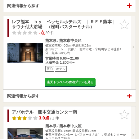
関連情報から探す
レフ熊本 ｂｙ ベッセルホテルズ ｜ＲＥＦ熊本｜
お気に入
サウナ付大浴場 （桜町バスターミナル）
りに追加
-点
/ 0 件
熊本県 / 熊本市中央区
健軍校前駅4.66km
辛島町駅62m
新市街アーケード沿い 熊本市電・辛島町駅より徒歩1
分 熊本ICから約…
営業時間 6:00～21:00
入浴料金 1,200円～
宿泊
ホテル
楽天トラベルの宿泊プランを見る
関連情報から探す
アパホテル 熊本交通センター南
お気に入
りに追加
3.0点
/ 1 件
熊本県 / 熊本市中央区
健軍校前駅4.75km
慶徳校前駅105m
◆熊本交通センター（バスターミナル）：交通センターか
らホテルまで徒歩…