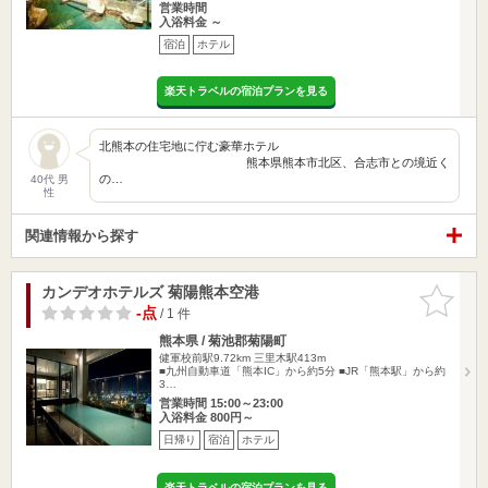
営業時間
入浴料金 ～
宿泊
ホテル
楽天トラベルの宿泊プランを見る
北熊本の住宅地に佇む豪華ホテル
熊本県熊本市北区、合志市との境近く
の…
40代 男
性
関連情報から探す
カンデオホテルズ 菊陽熊本空港
お気に入
りに追加
-点
/ 1 件
熊本県 / 菊池郡菊陽町
健軍校前駅9.72km
三里木駅413m
■九州自動車道「熊本IC」から約5分 ■JR「熊本駅」から約
3…
営業時間 15:00～23:00
入浴料金 800円～
日帰り
宿泊
ホテル
楽天トラベルの宿泊プランを見る