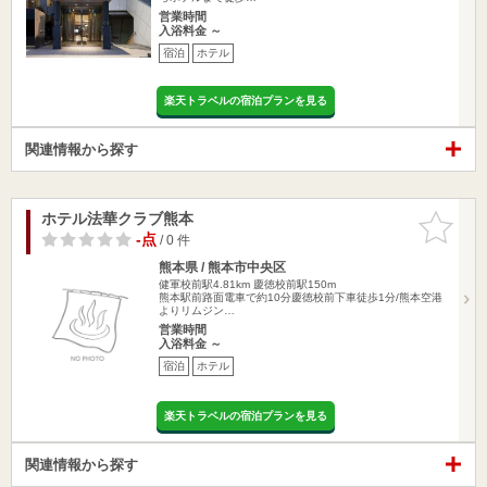
営業時間
入浴料金 ～
宿泊
ホテル
楽天トラベルの宿泊プランを見る
関連情報から探す
ホテル法華クラブ熊本
お気に入
りに追加
-点
/ 0 件
熊本県 / 熊本市中央区
健軍校前駅4.81km
慶徳校前駅150m
熊本駅前路面電車で約10分慶徳校前下車徒歩1分/熊本空港
よりリムジン…
営業時間
入浴料金 ～
宿泊
ホテル
楽天トラベルの宿泊プランを見る
関連情報から探す