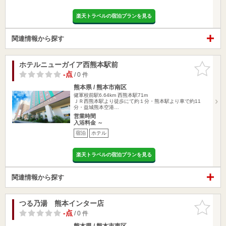
楽天トラベルの宿泊プランを見る
関連情報から探す
ホテルニューガイア西熊本駅前
お気に入
りに追加
-点
/ 0 件
熊本県 / 熊本市南区
健軍校前駅6.64km
西熊本駅71m
ＪＲ西熊本駅より徒歩にて約１分・熊本駅より車で約11
分・益城熊本空港…
営業時間
入浴料金 ～
宿泊
ホテル
楽天トラベルの宿泊プランを見る
関連情報から探す
つる乃湯 熊本インター店
お気に入
りに追加
-点
/ 0 件
熊本県 / 熊本市東区