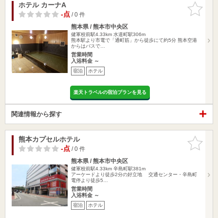
ホテル カーナA
お気に入
りに追加
-点
/ 0 件
熊本県 / 熊本市中央区
健軍校前駅4.33km
水道町駅306m
熊本駅より市電で「通町筋」から徒歩にて約5分 熊本空港
からはバスで…
営業時間
入浴料金 ～
宿泊
ホテル
楽天トラベルの宿泊プランを見る
関連情報から探す
熊本カプセルホテル
お気に入
りに追加
-点
/ 0 件
熊本県 / 熊本市中央区
健軍校前駅4.33km
辛島町駅381m
アーケードより徒歩2分の好立地 交通センター・辛島町
電停より徒歩5…
営業時間
入浴料金 ～
宿泊
ホテル