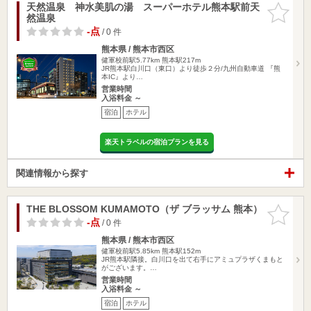
天然温泉 神水美肌の湯 スーパーホテル熊本駅前天
お気に入
然温泉
りに追加
-点
/ 0 件
熊本県 / 熊本市西区
健軍校前駅5.77km
熊本駅217m
JR熊本駅白川口（東口）より徒歩２分/九州自動車道 『熊
本IC』より…
営業時間
入浴料金 ～
宿泊
ホテル
楽天トラベルの宿泊プランを見る
関連情報から探す
THE BLOSSOM KUMAMOTO（ザ ブラッサム 熊本）
お気に入
りに追加
-点
/ 0 件
熊本県 / 熊本市西区
健軍校前駅5.85km
熊本駅152m
JR熊本駅隣接。白川口を出て右手にアミュプラザくまもと
がございます。…
営業時間
入浴料金 ～
宿泊
ホテル