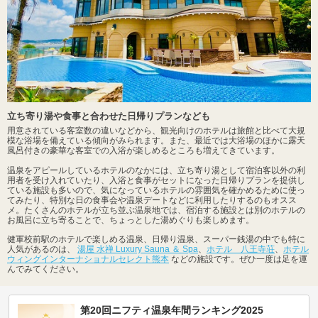
立ち寄り湯や食事と合わせた日帰りプランなども
用意されている客室数の違いなどから、観光向けのホテルは旅館と比べて大規
模な浴場を備えている傾向がみられます。また、最近では大浴場のほかに露天
風呂付きの豪華な客室での入浴が楽しめるところも増えてきています。
温泉をアピールしているホテルのなかには、立ち寄り湯として宿泊客以外の利
用者を受け入れていたり、入浴と食事がセットになった日帰りプランを提供し
ている施設も多いので、気になっているホテルの雰囲気を確かめるために使っ
てみたり、特別な日の食事会や温泉デートなどに利用したりするのもオスス
メ。たくさんのホテルが立ち並ぶ温泉地では、宿泊する施設とは別のホテルの
お風呂に立ち寄ることで、ちょっとした湯めぐりも楽しめます。
健軍校前駅のホテルで楽しめる温泉、日帰り温泉、スーパー銭湯の中でも特に
人気があるのは、
湯屋 水禅 Luxury Sauna ＆ Spa
、
ホテル 八王寺荘
、
ホテル
ウィングインターナショナルセレクト熊本
などの施設です。ぜひ一度は足を運
んでみてください。
第20回ニフティ温泉年間ランキング2025