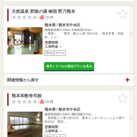
天然温泉 肥後の湯 御宿 野乃熊本
お気に入
りに追加
-点
/ 0 件
熊本県 / 熊本市中央区
健軍校前駅4.40km
辛島町駅334m
＜電車＞ ・「熊本」駅から車で約10分 ・熊本市電「辛島
町」より…
営業時間
入浴料金 ～
宿泊
ホテル
楽天トラベルの宿泊プランを見る
関連情報から探す
熊本和数奇司館
お気に入
りに追加
-点
/ 0 件
熊本県 / 熊本市中央区
健軍校前駅4.48km
通町筋駅216m
熊本駅より車で約10分 熊本インターチェンジより車で
約20分 熊本…
営業時間
入浴料金 ～