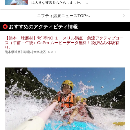
は大きな被害をもたらしました。
をピックアップしました。
阿蘇山麓の南阿蘇村の「地獄温泉 清風荘」、そして「清風
荘」から400mほど離れた「垂玉（たるたま）温泉 山口旅
ニフティ温泉ニュースTOPへ
館」の2軒は、この地震による土砂崩れなどのために、一時
期は孤立状態に。もしかしたらこの時のニュースで、「地獄
おすすめのアクティビティ情報
温泉」と「垂玉温泉」の名前を知った人もいるかもしれませ
ん。
【熊本・球磨村】ﾘﾋﾟ率NO.１ スリル満点！急流アクティブコー
この2軒は今どうなっているのでしょうか。実は現在は「地
ス（午前・午後）GoPro ムービーデータ無料！飛び込み体験有
獄温泉 青風荘．」「垂玉温泉 瀧日和」として営業を再開し
り。
ています。2021年に現地を訪問してきましたのでレポート
します。
熊本県球磨郡球磨村大字渡乙1498-1