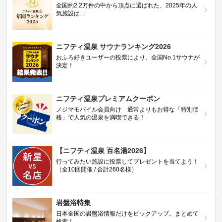
全国約2.2万件の中から頂点に選ばれた、2025年の人
気施設は…
ニフティ温泉 サウナランキング2026
おふろ好きユーザーの投票により、全国No.1サウナが
決定！
ニフティ温泉プレミアムクーポン
ノジマモバイル会員向け 通常よりもお得な「特別価
格」で人気の温泉を満喫できる！
【ニフティ温泉 百名湯2026】
行ってみたい施設に投票してプレゼントを当てよう！
（全10回開催 / 合計260名様）
岩盤浴特集
日本全国の岩盤浴情報だけをピックアップ。まとめて
検索！