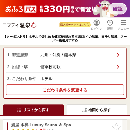
購入済チケットはこちら
ログイン
履歴
メニュー
【クーポンあり】ホテルで楽しめる健軍校前駅(熊本県)近くの温泉、日帰り温泉、スー
パー銭湯おすすめ
1. 都道府県
九州・沖縄 / 熊本県
2. 沿線・駅
健軍校前駅
3. こだわり条件
ホテル
こだわり条件を変更する
リストから探す
地図から探す
湯屋 水禅 Luxury Sauna ＆ Spa
お気に入
りに追加