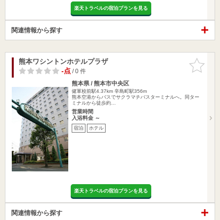
楽天トラベルの宿泊プランを見る
関連情報から探す
熊本ワシントンホテルプラザ
お気に入
りに追加
-点
/ 0 件
熊本県 / 熊本市中央区
健軍校前駅4.37km
辛島町駅356m
熊本空港からバスでサクラマチバスターミナルへ。同ター
ミナルから徒歩約…
営業時間
入浴料金 ～
宿泊
ホテル
楽天トラベルの宿泊プランを見る
関連情報から探す