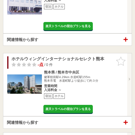
入浴料金 ～
宿泊
ホテル
楽天トラベルの宿泊プランを見る
関連情報から探す
ホテルウィングインターナショナルセレクト熊本
お気に入
りに追加
-点
/ 0 件
熊本県 / 熊本市中央区
健軍校前駅4.29km
水道町駅155m
熊本市電 水道町駅より徒歩にて約３分
営業時間
入浴料金 ～
宿泊
ホテル
楽天トラベルの宿泊プランを見る
関連情報から探す