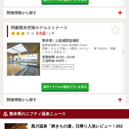
関連情報から探す
阿蘇熊本空港ホテルエミナース
お気に入
りに追加
3.0点
/ 1 件
熊本県 / 上益城郡益城町
健軍校前駅10.10km
原水駅5.47km
阿蘇くまもと空港に一番近いホテル！ 車で約3分。阿蘇
くまもと空港まで…
営業時間 10:00～22:00
入浴料金 600円～
日帰り
宿泊
ホテル
楽天トラベルの宿泊プランを見る
関連情報から探す
熊本県のニフティ温泉ニュース
黒川温泉「耕きちの湯」日帰り入浴レビュー！202