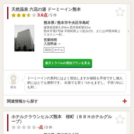
天然温泉 六花の湯 ドーミーイン熊本
お気に入
りに追加
3.6点
/ 5 件
熊本県 / 熊本市中央区辛島町
健軍校前駅4.95km
西辛島町駅82m
熊本市電2号線 辛島町駅より徒歩2分、またはJR熊本駅よ
りタクシー利…
営業時間
入浴料金 ～
宿泊
ホテル
楽天トラベルの宿泊プランを見る
ドーミーインの系列にはよく宿泊しますが値段も手頃ですし個人
的にはとても便利です。 出張でも安くつかえますし、子供づれに
も対…
匿名
関連情報から探す
ホテルクラウンヒルズ熊本 桜町（ＢＢＨホテルグル
お気に入
ープ）
りに追加
-点
/ 0 件