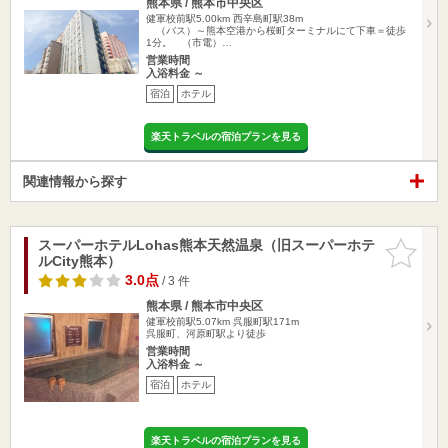
熊本県 / 熊本市中央区
健軍校前駅5.00km
西辛島町駅38m
（バス）～熊本空港から桜町ターミナルにて下車＝徒歩
1分。 （市電）…
営業時間
入浴料金 ～
宿泊
ホテル
楽天トラベルの宿泊プランを見る
関連情報から探す
スーパーホテルLohas熊本天然温泉（旧スーパーホテ
お気に入
ルCity熊本）
りに追加
3.0点
/ 3 件
熊本県 / 熊本市中央区
健軍校前駅5.07km
呉服町駅171m
呉服町、河原町駅より徒歩
営業時間
入浴料金 ～
宿泊
ホテル
楽天トラベルの宿泊プランを見る