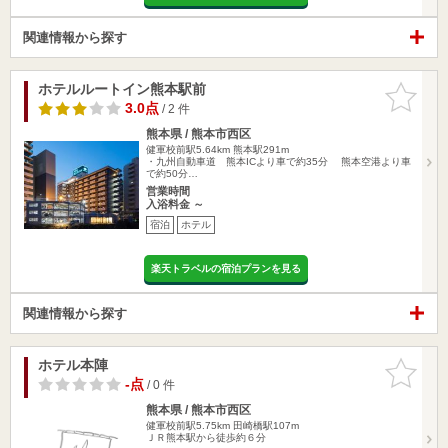
関連情報から探す
ホテルルートイン熊本駅前
お気に入
りに追加
3.0点
/ 2 件
熊本県 / 熊本市西区
健軍校前駅5.64km
熊本駅291m
・九州自動車道 熊本ICより車で約35分 熊本空港より車
で約50分…
営業時間
入浴料金 ～
宿泊
ホテル
楽天トラベルの宿泊プランを見る
関連情報から探す
ホテル本陣
お気に入
りに追加
-点
/ 0 件
熊本県 / 熊本市西区
健軍校前駅5.75km
田崎橋駅107m
ＪＲ熊本駅から徒歩約６分