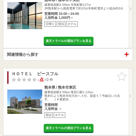
健軍校前駅4.59km
辛島町駅127m
JR熊本駅から路面電車で約15分辛島町電停より徒歩約3分
営業時間 15:00～24:00
入浴料金 1,000円～
日帰り
宿泊
ホテル
楽天トラベルの宿泊プランを見る
関連情報から探す
ＨＯＴＥＬ ピースフル
お気に入
りに追加
-点
/ 0 件
熊本県 / 熊本市東区
健軍校前駅4.59km
竜田口駅1.22km
熊本ICより熊本市街方向へ３分。国道５７号線沿いの右
手。 ＪＲ豊肥本…
営業時間
入浴料金 ～
宿泊
ホテル
楽天トラベルの宿泊プランを見る