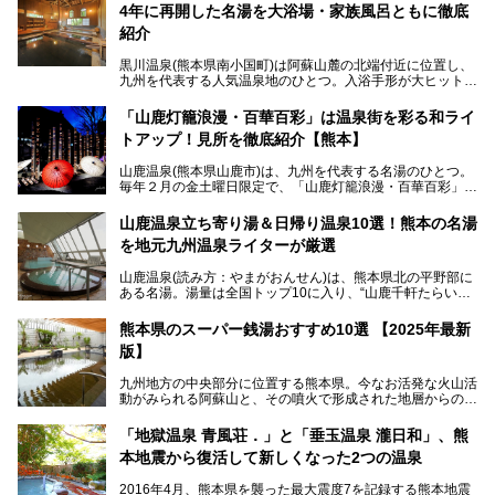
4年に再開した名湯を大浴場・家族風呂ともに徹底
紹介
黒川温泉(熊本県南小国町)は阿蘇山麓の北端付近に位置し、
九州を代表する人気温泉地のひとつ。入浴手形が大ヒット
し、各宿の趣の異なる露天風呂をめぐることで知られていま
す。
「山鹿灯籠浪漫・百華百彩」は温泉街を彩る和ライ
トアップ！見所を徹底紹介【熊本】
中でも「耕きち(こうきち)の湯」は露天風呂を持たないもの
の、風情ある内湯を楽しめる日帰り温泉施設。自然災害によ
山鹿温泉(熊本県山鹿市)は、九州を代表する名湯のひとつ。
り一度廃業しましたが、2024年10月に営業再開。数多くの
毎年２月の金土曜日限定で、「山鹿灯籠浪漫・百華百彩」
温泉ファンに注目される名湯です。
（やまがとうろうろまん・ひゃっかひゃくさい）が開催され
ます。和傘や竹、ろうそくなどを用いて、和情緒たっぷりの
山鹿温泉立ち寄り湯＆日帰り温泉10選！熊本の名湯
ライトアップが無料で楽しめます。
を地元九州温泉ライターが厳選
今回は再開した耕きちの湯を訪問し、全浴室(男女別大浴
2025年は、2月7～8日・14～15日・21～22日・28～3月1
場・家族風呂)を徹底紹介します！
山鹿温泉(読み方：やまがおんせん)は、熊本県北の平野部に
日、の合計8日間開催。今回は地元九州在住の筆者が、その
ある名湯。湯量は全国トップ10に入り、“山鹿千軒たらいな
見所を徹底紹介。併せて、その他イベントや立ち寄り湯も併
し”と唄われる程。また、“乙女の柔肌”とも称される柔らかな
せてご紹介します。
泉質であり、お湯の良さにも定評があります。
熊本県のスーパー銭湯おすすめ10選 【2025年最新
版】
今回は地元九州の温泉ライターの私が実際に入浴した中か
ら、山鹿温泉の旅館やホテルの立ち寄り湯・日帰り入浴施
九州地方の中央部分に位置する熊本県。今なお活発な火山活
設・家族風呂の3パターンに分類し、合計10施設を厳選して
動がみられる阿蘇山と、その噴火で形成された地層からの湧
ご紹介。ぜひ、湯めぐりの参考にして下さいね！
水が多くあることから「火の国」「水の国」とも呼ばれま
す。
「地獄温泉 青風荘．」と「垂玉温泉 瀧日和」、熊
そんな熊本県は、県内の至るところから温泉が湧いている温
本地震から復活して新しくなった2つの温泉
泉県でもあります。山鹿温泉、玉名温泉、黒川温泉、人吉温
泉など有名な温泉地だけでなく、市街地にも天然温泉が湧き
2016年4月、熊本県を襲った最大震度7を記録する熊本地震
出すスーパー銭湯が豊富です。なかでも注目のスーパー銭湯