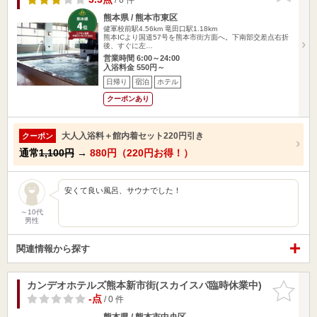
熊本県 / 熊本市東区
健軍校前駅4.56km
竜田口駅1.18km
熊本ICより国道57号を熊本市街方面へ。下南部交差点右折
後、すぐに左…
営業時間 6:00～24:00
入浴料金 550円～
日帰り
宿泊
ホテル
クーポンあり
大人入浴料＋館内着セット220円引き
クーポン
通常
1,100円
→
880円（220円お得！）
安くて良い風呂、サウナでした！
～10代
男性
関連情報から探す
カンデオホテルズ熊本新市街(スカイスパ臨時休業中)
お気に入
りに追加
-点
/ 0 件
熊本県 / 熊本市中央区