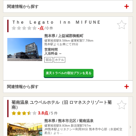
関連情報から探す
Ｔｈｅ Ｌｅｇａｔｏ Ｉｎｎ ＭＩＦＵＮＥ
お気に入
りに追加
-点
/ 0 件
熊本県 / 上益城郡御船町
健軍校前駅8.58km
健軍町駅7.78km
熊本駅よりお車にて35分
営業時間
入浴料金 ～
宿泊
ホテル
楽天トラベルの宿泊プランを見る
関連情報から探す
菊南温泉 ユウベルホテル（旧 ロマネスクリゾート菊
お気に入
南）
りに追加
3.8点
/ 5 件
熊本県 / 熊本市北区 / 菊南温泉
健軍校前駅8.93km
新須屋駅767m
JR熊本駅よりタクシー利用30分 熊本市中心部（水道町交
差点）より…