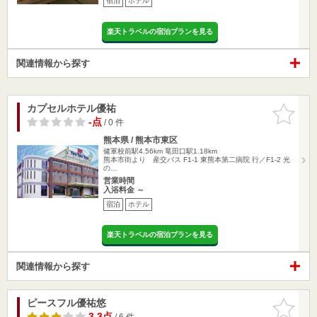
宿泊
ホテル
楽天トラベルの宿泊プランを見る
関連情報から探す
カプセルホテル優祐
お気に入
りに追加
-点
/ 0 件
熊本県 / 熊本市東区
健軍校前駅4.56km
竜田口駅1.18km
熊本市街より 産交バス F1-1 東熊本第二病院 行／F1-2 光
の…
営業時間
入浴料金 ～
宿泊
ホテル
楽天トラベルの宿泊プランを見る
関連情報から探す
ピースフル優祐悠
お気に入
りに追加
3.3点
/ 6 件