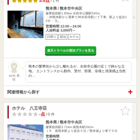
5.0点
/ 1 件
熊本県 / 熊本市中央区
健軍校前駅1.80km
水前寺公園駅540m
・JR熊本駅から電車でJR水前寺駅にて下車、駅より徒歩1
2分 ・九…
営業時間 12:00～24:00
入浴料金 3,000円～
日帰り
宿泊
ホテル
楽天トラベルの宿泊プランを見る
熊本の繁華街から少し離れるが、水前寺公園の近くで静かな立
地。 エントランスから館内、受付、部屋、浴場と清潔感は当然
の…
40代 男
性
関連情報から探す
ホテル 八王寺荘
お気に入
りに追加
-点
/ 0 件
熊本県 / 熊本市中央区
健軍校前駅3.71km
南熊本駅292m
ＪＲ 南熊本駅より徒歩５分／熊本城より車で５分
営業時間