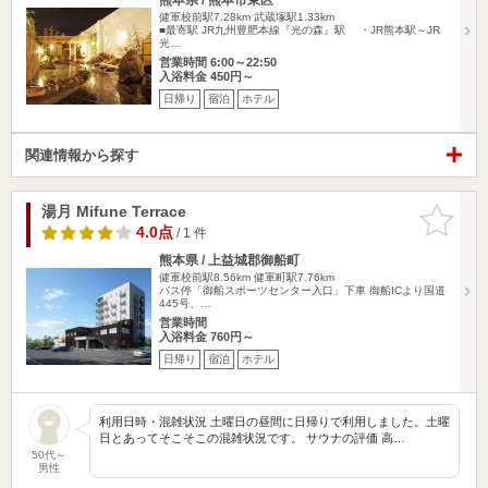
健軍校前駅7.28km
武蔵塚駅1.33km
■最寄駅 JR九州豊肥本線『光の森』駅 ・JR熊本駅～JR
光…
営業時間 6:00～22:50
入浴料金 450円～
日帰り
宿泊
ホテル
関連情報から探す
湯月 Mifune Terrace
お気に入
りに追加
4.0点
/ 1 件
熊本県 / 上益城郡御船町
健軍校前駅8.56km
健軍町駅7.76km
バス停「御船スポーツセンター入口」下車 御船ICより国道
445号、…
営業時間
入浴料金 760円～
日帰り
宿泊
ホテル
利用日時・混雑状況 土曜日の昼間に日帰りで利用しました。土曜
日とあってそこそこの混雑状況です。 サウナの評価 高…
50代～
男性