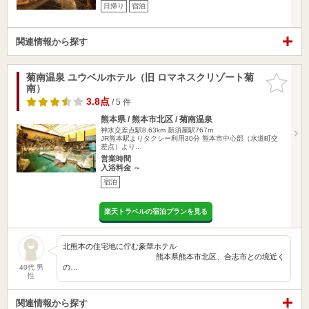
日帰り
宿泊
関連情報から探す
菊南温泉 ユウベルホテル（旧 ロマネスクリゾート菊
お気に入
南）
りに追加
3.8点
/ 5 件
熊本県 / 熊本市北区 / 菊南温泉
神水交差点駅8.63km
新須屋駅767m
JR熊本駅よりタクシー利用30分 熊本市中心部（水道町交
差点）より…
営業時間
入浴料金 ～
宿泊
楽天トラベルの宿泊プランを見る
北熊本の住宅地に佇む豪華ホテル
熊本県熊本市北区、合志市との境近く
の…
40代 男
性
関連情報から探す