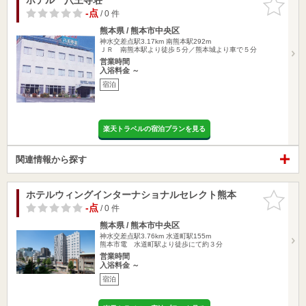
りに追加
-点
/ 0 件
熊本県 / 熊本市中央区
神水交差点駅3.17km
南熊本駅292m
ＪＲ 南熊本駅より徒歩５分／熊本城より車で５分
営業時間
入浴料金 ～
宿泊
楽天トラベルの宿泊プランを見る
関連情報から探す
ホテルウィングインターナショナルセレクト熊本
お気に入
りに追加
-点
/ 0 件
熊本県 / 熊本市中央区
神水交差点駅3.76km
水道町駅155m
熊本市電 水道町駅より徒歩にて約３分
営業時間
入浴料金 ～
宿泊