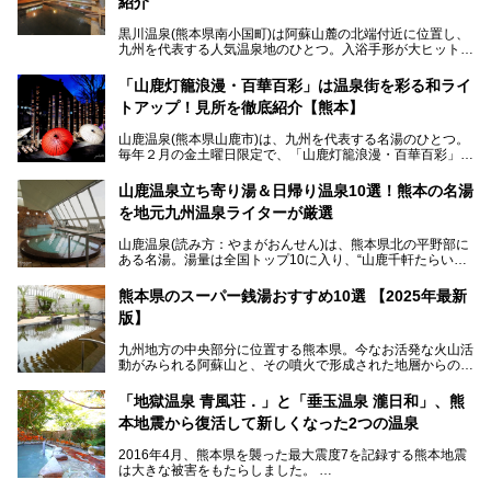
紹介
黒川温泉(熊本県南小国町)は阿蘇山麓の北端付近に位置し、
九州を代表する人気温泉地のひとつ。入浴手形が大ヒット
し、各宿の趣の異なる露天風呂をめぐることで知られていま
す。
「山鹿灯籠浪漫・百華百彩」は温泉街を彩る和ライ
トアップ！見所を徹底紹介【熊本】
中でも「耕きち(こうきち)の湯」は露天風呂を持たないもの
の、風情ある内湯を楽しめる日帰り温泉施設。自然災害によ
山鹿温泉(熊本県山鹿市)は、九州を代表する名湯のひとつ。
り一度廃業しましたが、2024年10月に営業再開。数多くの
毎年２月の金土曜日限定で、「山鹿灯籠浪漫・百華百彩」
温泉ファンに注目される名湯です。
（やまがとうろうろまん・ひゃっかひゃくさい）が開催され
ます。和傘や竹、ろうそくなどを用いて、和情緒たっぷりの
山鹿温泉立ち寄り湯＆日帰り温泉10選！熊本の名湯
ライトアップが無料で楽しめます。
を地元九州温泉ライターが厳選
今回は再開した耕きちの湯を訪問し、全浴室(男女別大浴
2025年は、2月7～8日・14～15日・21～22日・28～3月1
場・家族風呂)を徹底紹介します！
山鹿温泉(読み方：やまがおんせん)は、熊本県北の平野部に
日、の合計8日間開催。今回は地元九州在住の筆者が、その
ある名湯。湯量は全国トップ10に入り、“山鹿千軒たらいな
見所を徹底紹介。併せて、その他イベントや立ち寄り湯も併
し”と唄われる程。また、“乙女の柔肌”とも称される柔らかな
せてご紹介します。
泉質であり、お湯の良さにも定評があります。
熊本県のスーパー銭湯おすすめ10選 【2025年最新
版】
今回は地元九州の温泉ライターの私が実際に入浴した中か
ら、山鹿温泉の旅館やホテルの立ち寄り湯・日帰り入浴施
九州地方の中央部分に位置する熊本県。今なお活発な火山活
設・家族風呂の3パターンに分類し、合計10施設を厳選して
動がみられる阿蘇山と、その噴火で形成された地層からの湧
ご紹介。ぜひ、湯めぐりの参考にして下さいね！
水が多くあることから「火の国」「水の国」とも呼ばれま
す。
「地獄温泉 青風荘．」と「垂玉温泉 瀧日和」、熊
そんな熊本県は、県内の至るところから温泉が湧いている温
本地震から復活して新しくなった2つの温泉
泉県でもあります。山鹿温泉、玉名温泉、黒川温泉、人吉温
泉など有名な温泉地だけでなく、市街地にも天然温泉が湧き
2016年4月、熊本県を襲った最大震度7を記録する熊本地震
出すスーパー銭湯が豊富です。なかでも注目のスーパー銭湯
は大きな被害をもたらしました。
をピックアップしました。