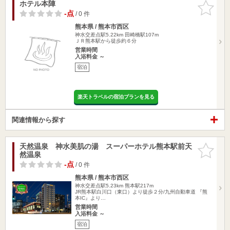
ホテル本陣
お気に入
りに追加
-点
/ 0 件
熊本県 / 熊本市西区
神水交差点駅5.22km
田崎橋駅107m
ＪＲ熊本駅から徒歩約６分
営業時間
入浴料金 ～
宿泊
楽天トラベルの宿泊プランを見る
関連情報から探す
天然温泉 神水美肌の湯 スーパーホテル熊本駅前天
お気に入
然温泉
りに追加
-点
/ 0 件
熊本県 / 熊本市西区
神水交差点駅5.23km
熊本駅217m
JR熊本駅白川口（東口）より徒歩２分/九州自動車道 『熊
本IC』より…
営業時間
入浴料金 ～
宿泊