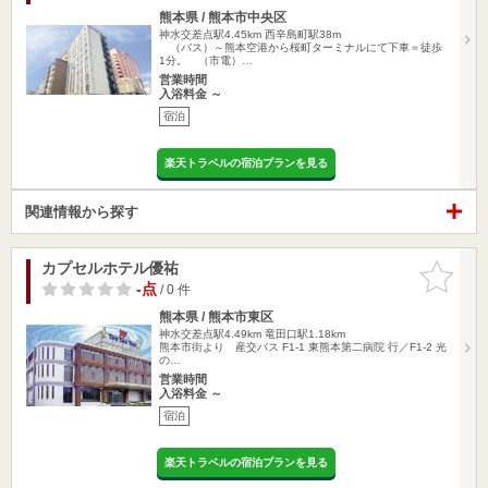
熊本県 / 熊本市中央区
神水交差点駅4.45km
西辛島町駅38m
（バス）～熊本空港から桜町ターミナルにて下車＝徒歩
1分。 （市電）…
営業時間
入浴料金 ～
宿泊
楽天トラベルの宿泊プランを見る
関連情報から探す
カプセルホテル優祐
お気に入
りに追加
-点
/ 0 件
熊本県 / 熊本市東区
神水交差点駅4.49km
竜田口駅1.18km
熊本市街より 産交バス F1-1 東熊本第二病院 行／F1-2 光
の…
営業時間
入浴料金 ～
宿泊
楽天トラベルの宿泊プランを見る