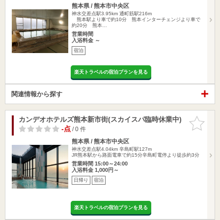
熊本県 / 熊本市中央区
神水交差点駅3.95km
通町筋駅216m
熊本駅より車で約10分 熊本インターチェンジより車で
約20分 熊本…
営業時間
入浴料金 ～
宿泊
楽天トラベルの宿泊プランを見る
関連情報から探す
カンデオホテルズ熊本新市街(スカイスパ臨時休業中)
お気に入
りに追加
-点
/ 0 件
熊本県 / 熊本市中央区
神水交差点駅4.04km
辛島町駅127m
JR熊本駅から路面電車で約15分辛島町電停より徒歩約3分
営業時間 15:00～24:00
入浴料金 1,000円～
日帰り
宿泊
楽天トラベルの宿泊プランを見る