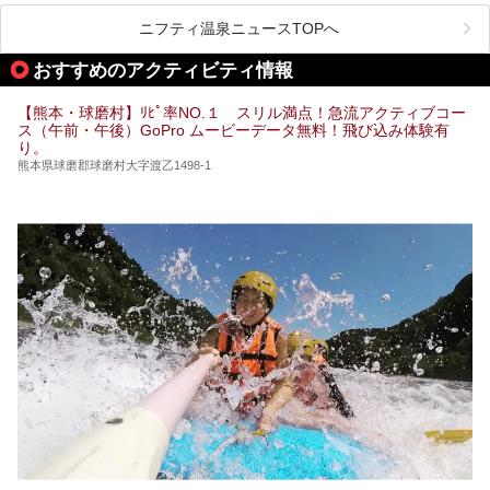
阿蘇山麓の南阿蘇村の「地獄温泉 清風荘」、そして「清風
荘」から400mほど離れた「垂玉（たるたま）温泉 山口旅
ニフティ温泉ニュースTOPへ
館」の2軒は、この地震による土砂崩れなどのために、一時
期は孤立状態に。もしかしたらこの時のニュースで、「地獄
おすすめのアクティビティ情報
温泉」と「垂玉温泉」の名前を知った人もいるかもしれませ
ん。
【熊本・球磨村】ﾘﾋﾟ率NO.１ スリル満点！急流アクティブコー
この2軒は今どうなっているのでしょうか。実は現在は「地
ス（午前・午後）GoPro ムービーデータ無料！飛び込み体験有
獄温泉 青風荘．」「垂玉温泉 瀧日和」として営業を再開し
り。
ています。2021年に現地を訪問してきましたのでレポート
します。
熊本県球磨郡球磨村大字渡乙1498-1