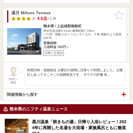
湯月 Mifune Terrace
お気に入
りに追加
4.0点
/ 1 件
熊本県 / 上益城郡御船町
神水交差点駅9.01km
健軍町駅7.76km
バス停「御船スポーツセンター入口」下車 御船ICより国道
445号、…
営業時間
入浴料金 760円～
日帰り
宿泊
利用日時・混雑状況 土曜日の昼間に日帰りで利用しました。土曜
日とあってそこそこの混雑状況です。 サウナの評価 高…
50代～
男性
関連情報から探す
熊本県のニフティ温泉ニュース
黒川温泉「耕きちの湯」日帰り入浴レビュー！202
4年に再開した名湯を大浴場・家族風呂ともに徹底