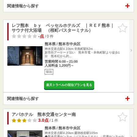
関連情報から探す
レフ熊本 ｂｙ ベッセルホテルズ ｜ＲＥＦ熊本｜
お気に入
サウナ付大浴場 （桜町バスターミナル）
りに追加
-点
/ 0 件
熊本県 / 熊本市中央区
神水交差点駅4.10km
辛島町駅62m
新市街アーケード沿い 熊本市電・辛島町駅より徒歩1
分 熊本ICから約…
営業時間 6:00～21:00
入浴料金 1,200円～
宿泊
楽天トラベルの宿泊プランを見る
関連情報から探す
アパホテル 熊本交通センター南
お気に入
りに追加
3.0点
/ 1 件
熊本県 / 熊本市中央区
神水交差点駅4.20km
慶徳校前駅105m
◆熊本交通センター（バスターミナル）：交通センターか