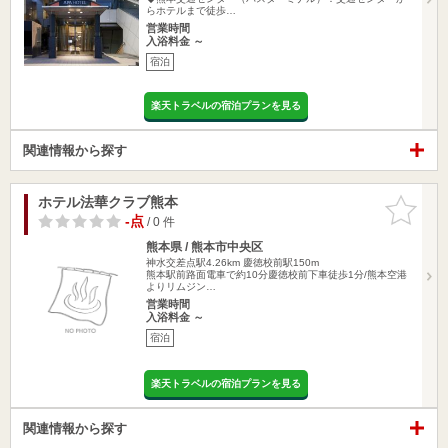
らホテルまで徒歩…
営業時間
入浴料金 ～
宿泊
楽天トラベルの宿泊プランを見る
関連情報から探す
ホテル法華クラブ熊本
お気に入
りに追加
-点
/ 0 件
熊本県 / 熊本市中央区
神水交差点駅4.26km
慶徳校前駅150m
熊本駅前路面電車で約10分慶徳校前下車徒歩1分/熊本空港
よりリムジン…
営業時間
入浴料金 ～
宿泊
楽天トラベルの宿泊プランを見る
関連情報から探す