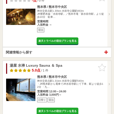
-点
/ 0 件
熊本県 / 熊本市中央区
神水交差点駅1.30km
水前寺公園駅463m
JR豊肥本線「水前寺駅」／熊本市電「新水前寺駅」より徒
歩10分 駐車…
営業時間
入浴料金 ～
宿泊
楽天トラベルの宿泊プランを見る
関連情報から探す
湯屋 水禅 Luxury Sauna ＆ Spa
お気に入
りに追加
5.0点
/ 1 件
熊本県 / 熊本市中央区
神水交差点駅1.31km
水前寺公園駅540m
・JR熊本駅から電車でJR水前寺駅にて下車、駅より徒歩1
2分 ・九…
営業時間 12:00～24:00
入浴料金 3,000円～
日帰り
宿泊
楽天トラベルの宿泊プランを見る