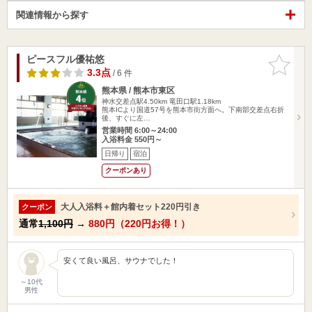
関連情報から探す
ピースフル優祐悠
お気に入
りに追加
3.3点
/ 6 件
熊本県 / 熊本市東区
神水交差点駅4.50km
竜田口駅1.18km
熊本ICより国道57号を熊本市街方面へ。下南部交差点右折
後、すぐに左…
営業時間 6:00～24:00
入浴料金 550円～
日帰り
宿泊
クーポンあり
大人入浴料＋館内着セット220円引き
クーポン
通常
1,100円
→
880円（220円お得！）
安くて良い風呂、サウナでした！
～10代
男性