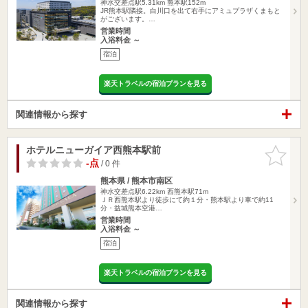
神水交差点駅5.31km
熊本駅152m
JR熊本駅隣接。白川口を出て右手にアミュプラザくまもと
がございます。…
営業時間
入浴料金 ～
宿泊
楽天トラベルの宿泊プランを見る
関連情報から探す
ホテルニューガイア西熊本駅前
お気に入
りに追加
-点
/ 0 件
熊本県 / 熊本市南区
神水交差点駅6.22km
西熊本駅71m
ＪＲ西熊本駅より徒歩にて約１分・熊本駅より車で約11
分・益城熊本空港…
営業時間
入浴料金 ～
宿泊
楽天トラベルの宿泊プランを見る
関連情報から探す