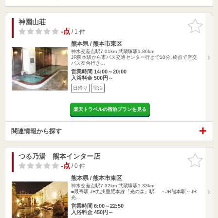
神園山荘
お気に入
りに追加
-点
/ 1 件
熊本県 / 熊本市東区
神水交差点駅7.01km
武蔵塚駅1.86km
JR熊本駅から市バス交通センター行きで10分､終点で産交
バス友合行き…
営業時間 14:00～20:00
入浴料金 500円～
日帰り
宿泊
楽天トラベルの宿泊プランを見る
関連情報から探す
つる乃湯 熊本インター店
お気に入
りに追加
-点
/ 0 件
熊本県 / 熊本市東区
神水交差点駅7.32km
武蔵塚駅1.33km
■最寄駅 JR九州豊肥本線『光の森』駅 ・JR熊本駅～JR
光…
営業時間 6:00～22:50
入浴料金 450円～