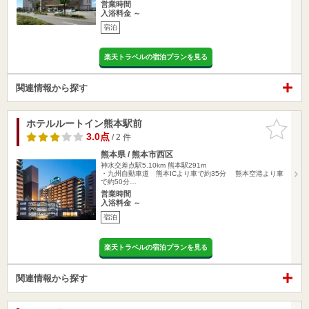
営業時間
入浴料金 ～
宿泊
楽天トラベルの宿泊プランを見る
関連情報から探す
ホテルルートイン熊本駅前
お気に入
りに追加
3.0点
/ 2 件
熊本県 / 熊本市西区
神水交差点駅5.10km
熊本駅291m
・九州自動車道 熊本ICより車で約35分 熊本空港より車
で約50分…
営業時間
入浴料金 ～
宿泊
楽天トラベルの宿泊プランを見る
関連情報から探す