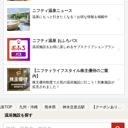
ニフティ温泉ニュース
温泉にもっと行きたくなる！お得な情報を掲載中
ニフティ温泉 おふろパス
温浴施設をお得に楽しめるサブスクリプションプラン
【ニフティライフスタイル株主優待のご案
内】
株主優待制度で人気の温浴施設に行こう！対象施設が
拡充されました！
温泉TOP
九州・沖縄
熊本県
神水交差点駅
【クーポンあり】神水交差点駅近くの温泉宿・温泉旅館・ホテルおすすめ(2026年版)
温浴施設を探す