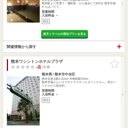
熊本駅より市電で「通町筋」から徒歩にて約5分 熊本空港
からはバスで…
営業時間
入浴料金 ～
宿泊
楽天トラベルの宿泊プランを見る
関連情報から探す
熊本ワシントンホテルプラザ
お気に入
りに追加
-点
/ 0 件
熊本県 / 熊本市中央区
神水交差点駅3.82km
辛島町駅356m
熊本空港からバスでサクラマチバスターミナルへ。同ター
ミナルから徒歩約…
営業時間
入浴料金 ～
宿泊