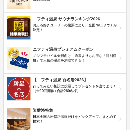
ニフティ温泉 サウナランキング2026
おふろ好きユーザーの投票により、全国No.1サウナが
決定！
ニフティ温泉プレミアムクーポン
ノジマモバイル会員向け 通常よりもお得な「特別価
格」で人気の温泉を満喫できる！
【ニフティ温泉 百名湯2026】
行ってみたい施設に投票してプレゼントを当てよう！
（全10回開催 / 合計260名様）
岩盤浴特集
日本全国の岩盤浴情報だけをピックアップ。まとめて
検索！