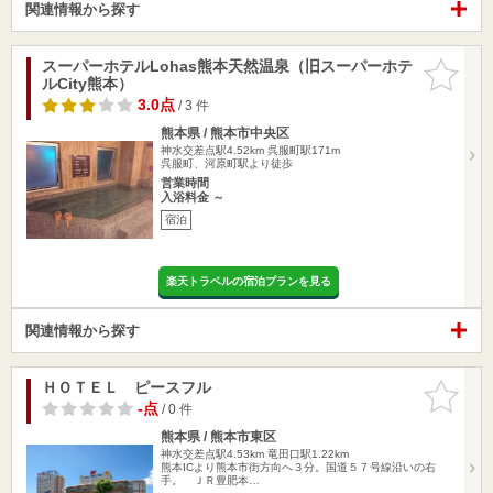
関連情報から探す
スーパーホテルLohas熊本天然温泉（旧スーパーホテ
お気に入
ルCity熊本）
りに追加
3.0点
/ 3 件
熊本県 / 熊本市中央区
神水交差点駅4.52km
呉服町駅171m
呉服町、河原町駅より徒歩
営業時間
入浴料金 ～
宿泊
楽天トラベルの宿泊プランを見る
関連情報から探す
ＨＯＴＥＬ ピースフル
お気に入
りに追加
-点
/ 0 件
熊本県 / 熊本市東区
神水交差点駅4.53km
竜田口駅1.22km
熊本ICより熊本市街方向へ３分。国道５７号線沿いの右
手。 ＪＲ豊肥本…