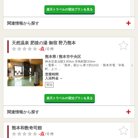
楽天トラベルの宿泊プランを見る
関連情報から探す
天然温泉 肥後の湯 御宿 野乃熊本
お気に入
りに追加
-点
/ 0 件
熊本県 / 熊本市中央区
神水交差点駅3.85km
辛島町駅334m
＜電車＞ ・「熊本」駅から車で約10分 ・熊本市電「辛島
町」より…
営業時間
入浴料金 ～
宿泊
楽天トラベルの宿泊プランを見る
関連情報から探す
熊本和数奇司館
お気に入
りに追加
-点
/ 0 件