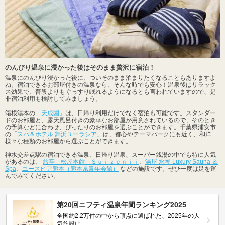
のんびり温泉に浸かった後はそのまま贅沢に宿泊！
温泉にのんびり浸かった後に、ついそのまま泊まりたくなることもありますよ
ね。宿泊できるお部屋付きの温泉なら、そんな時でも安心！温泉後はリラック
ス効果で、普段よりもぐっすり眠れるようになるとも言われていますので、是
非宿泊利用も検討してみましょう。
箱根湯本の
「天成園」
は、日帰り利用だけでなく宿泊も可能です。スタンダー
ドのお部屋と、露天風呂付きの豪華なお部屋が用意されているので、そのとき
の予算などに合わせ、ぴったりのお部屋を選ぶことができます。千葉県浦安市
の「
スパ＆ホテル 舞浜ユーラシア」
は、都心やテーマパークにも近く、和洋
様々な種類のお部屋から選ぶことができます。
神水交差点駅の宿泊できる温泉、日帰り温泉、スーパー銭湯の中でも特に人気
があるのは、
旅亭 松屋本館 Ｓｕｉｚｅｎｊｉ
、
湯屋 水禅 Luxury Sauna ＆
Spa
、
ユースピア熊本（熊本県青年会館）
などの施設です。ぜひ一度は足を運
んでみてください。
第20回ニフティ温泉年間ランキング2025
全国約2.2万件の中から頂点に選ばれた、2025年の人
気施設は…