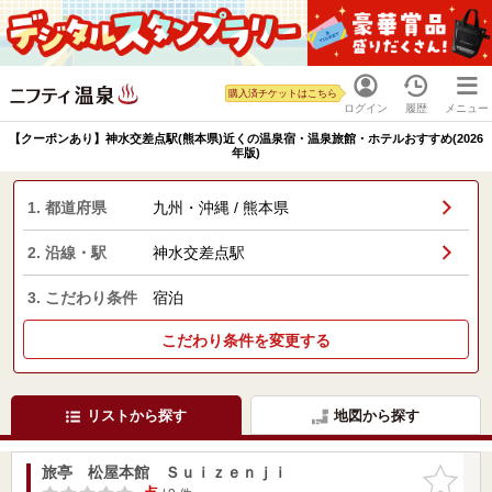
購入済チケットはこちら
ログイン
履歴
メニュー
【クーポンあり】神水交差点駅(熊本県)近くの温泉宿・温泉旅館・ホテルおすすめ(2026
年版)
1. 都道府県
九州・沖縄 / 熊本県
2. 沿線・駅
神水交差点駅
3. こだわり条件
宿泊
こだわり条件を変更する
リストから探す
地図から探す
旅亭 松屋本館 Ｓｕｉｚｅｎｊｉ
お気に入
りに追加