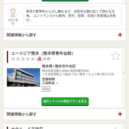
熊本の繁華街から少し離れるが、水前寺公園の近くで静かな立
地。 エントランスから館内、受付、部屋、浴場と清潔感は当然
の…
40代 男
性
関連情報から探す
ユースピア熊本（熊本県青年会館）
お気に入
りに追加
-点
/ 0 件
熊本県 / 熊本市中央区
神水交差点駅1.80km
水前寺駅534m
ＪＲ水前寺駅より徒歩７分／熊本ＩＣより車で約２０分
営業時間
入浴料金 ～
宿泊
楽天トラベルの宿泊プランを見る
関連情報から探す
ホテル 八王寺荘
お気に入