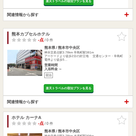
楽天トラベルの宿泊プランを見る
関連情報から探す
熊本カプセルホテル
お気に入
りに追加
-点
/ 0 件
熊本県 / 熊本市中央区
神水交差点駅3.78km
辛島町駅381m
アーケードより徒歩2分の好立地 交通センター・辛島町
電停より徒歩5…
営業時間
入浴料金 ～
宿泊
楽天トラベルの宿泊プランを見る
関連情報から探す
ホテル カーナA
お気に入
りに追加
-点
/ 0 件
熊本県 / 熊本市中央区
神水交差点駅3.78km
水道町駅306m