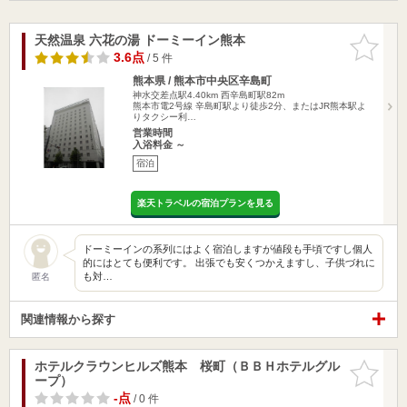
天然温泉 六花の湯 ドーミーイン熊本
お気に入
りに追加
3.6点
/ 5 件
熊本県 / 熊本市中央区辛島町
神水交差点駅4.40km
西辛島町駅82m
熊本市電2号線 辛島町駅より徒歩2分、またはJR熊本駅よ
りタクシー利…
営業時間
入浴料金 ～
宿泊
楽天トラベルの宿泊プランを見る
ドーミーインの系列にはよく宿泊しますが値段も手頃ですし個人
的にはとても便利です。 出張でも安くつかえますし、子供づれに
も対…
匿名
関連情報から探す
ホテルクラウンヒルズ熊本 桜町（ＢＢＨホテルグル
お気に入
ープ）
りに追加
-点
/ 0 件