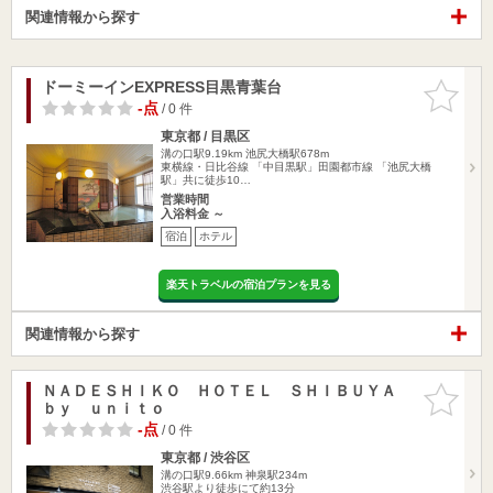
関連情報から探す
ドーミーインEXPRESS目黒青葉台
お気に入
りに追加
-点
/ 0 件
東京都 / 目黒区
溝の口駅9.19km
池尻大橋駅678m
東横線・日比谷線 「中目黒駅」田園都市線 「池尻大橋
駅」共に徒歩10…
営業時間
入浴料金 ～
宿泊
ホテル
楽天トラベルの宿泊プランを見る
関連情報から探す
ＮＡＤＥＳＨＩＫＯ ＨＯＴＥＬ ＳＨＩＢＵＹＡ
お気に入
ｂｙ ｕｎｉｔｏ
りに追加
-点
/ 0 件
東京都 / 渋谷区
溝の口駅9.66km
神泉駅234m
渋谷駅より徒歩にて約13分