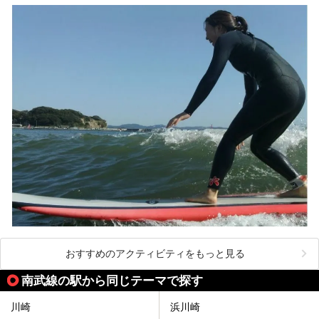
りお伝えします！
ここは箱根神社、九頭龍神社、白龍神社、箱根元宮と箱根の
4つの神社に囲まれたパワースポットです。
───
提供元：株式会社西武・プリンスホテルズワールドワイド
【PR】
この記事は箱根 芦ノ湖畔蛸川温泉 龍宮殿のPR記事です。
おすすめのアクティビティをもっと見る
南武線の駅から同じテーマで探す
川崎
浜川崎