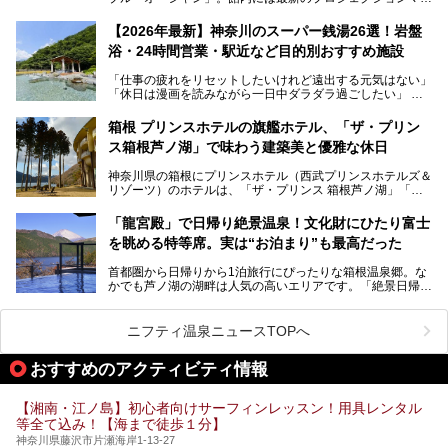
ピングが多用され、まるで世界を旅しているかのような圧倒
的な“没入感（イマーシブ）”を体験できます。
【2026年最新】神奈川のスーパー銭湯26選！岩盤
浴・24時間営業・駅近など目的別おすすめ施設
「仕事の疲れをリセットしたいけれど遠出する元気はない」
今回は、そんな大注目の施設に一足先にお邪魔し、その全貌
「休日は漫画を読みながら一日中ダラダラ過ごしたい」
を見学させていただきました！
「子ども連れでも気兼ねなく、家事を忘れてリフレッシュし
たい」
サウナ室の中に咲き誇る桜、魚たちが泳ぐ水風呂、そしてバ
箱根 プリンスホテルの旗艦ホテル、「ザ・プリン
リのビーチを思わせる休憩スペース…。驚きの連続だった館
ス箱根芦ノ湖」で味わう建築美と優雅な休日
そんな「癒やされたい」という願いを叶えてくれるのが、神
内の様子をレポートします！
奈川県のスーパー銭湯。
神奈川県の箱根にプリンスホテル（西武プリンスホテルズ＆
神奈川県には、サウナや岩盤浴、一日中遊べるエンタメ施設
リゾーツ）のホテルは、「ザ・プリンス 箱根芦ノ湖」「芦
など、“非日常”を味わえるスーパー銭湯が数多く揃っていま
ノ湖畔 蛸川温泉 龍宮殿」「箱根湯の花プリンスホテル」
す。しかし、選択肢が多いからこそ「どの施設か迷ってしま
「箱根仙石原プリンスホテル」と4軒あり、今回ご紹介する
う」という人も多いはず。
「龍宮殿」で日帰り絶景温泉！文化財にひたり富士
「ザ・プリンス 箱根芦ノ湖」は、その中でもフラッグシッ
を眺める特等席。実は“お泊まり”も最高だった
プ（旗艦）に位置づけられる特別なホテルです。
そこで今回は、神奈川県内の人気施設26選を「安さ」「岩
盤浴・漫画の充実度」「景色の良さ」「高級感」「深夜営
首都圏から日帰りから1泊旅行にぴったりな箱根温泉郷。な
昭和の日本を代表する建築家の一人、村野藤吾が芦ノ湖の畔
業」「駅近」など、目的別に厳選して紹介します。
かでも芦ノ湖の湖畔は人気の高いエリアです。「絶景日帰り
に建てた桃源郷のようなホテルがここ。自家源泉の温泉や、
今の気分にぴったりの施設を見つけて、最高のリフレッシュ
温泉 龍宮殿本館」は、露天風呂から芦ノ湖と富士山の両方
こだわりぬいた食もあわせて、このホテルの魅力をレポート
時間を過ごす参考にしていただけますと幸いです。
が楽しめるまさに眺望自慢の日帰り温泉。
します。
ニフティ温泉ニュースTOPへ
そしてここは全24室の「箱根 芦ノ湖畔蛸川温泉 龍宮殿」と
───
して宿泊もできます。宿泊者は「龍宮殿本館」の営業時間に
提供元：株式会社西武・プリンスホテルズワールドワイド
おすすめのアクティビティ情報
加えて、朝6時からの宿泊者専用時間帯にも「龍宮殿本館」
【PR】
のお風呂が利用できます。
この記事はザ・プリンス 箱根芦ノ湖のPR記事です。
【湘南・江ノ島】初心者向けサーフィンレッスン！用具レンタル
今回は日帰り温泉としての「絶景日帰り温泉 龍宮殿本館
等全て込み！【海まで徒歩１分】
（以下、龍宮殿本館）」と、旅館としての「箱根 芦ノ湖畔
蛸川温泉 龍宮殿（以下、龍宮殿）」の両方の魅力をたっぷ
神奈川県藤沢市片瀬海岸1-13-27