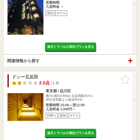
営業時間
入浴料金 ～
宿泊
ホテル
楽天トラベルの宿泊プランを見る
関連情報から探す
ドシー五反田
お気に入
りに追加
2.0点
/ 1 件
東京都 / 品川区
溝の口駅10.83km
五反田駅207m
JR五反田駅より徒歩約3分
営業時間 15:00～翌11:00
入浴料金 1,000円～
日帰り
宿泊
ホテル
楽天トラベルの宿泊プランを見る