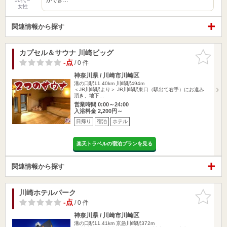
50代～
女性
関連情報から探す
カプセル＆サウナ 川崎ビッグ
お気に入
りに追加
-点
/ 0 件
神奈川県 / 川崎市川崎区
溝の口駅11.40km
川崎駅494m
＜JR川崎駅より＞ JR川崎駅東口（駅出て右手）にお進み
頂き、地下…
営業時間 0:00～24:00
入浴料金 2,200円～
日帰り
宿泊
ホテル
楽天トラベルの宿泊プランを見る
関連情報から探す
川崎ホテルパーク
お気に入
りに追加
-点
/ 0 件
神奈川県 / 川崎市川崎区
溝の口駅11.41km
京急川崎駅372m