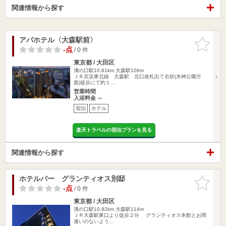
関連情報から探す
アパホテル〈大森駅前〉
お気に入
りに追加
-点
/ 0 件
東京都 / 大田区
溝の口駅10.81km
大森駅106m
ＪＲ京浜東北線 大森駅 北口改札出て右折(水神公園方
面)徒歩にて約１…
営業時間
入浴料金 ～
宿泊
ホテル
楽天トラベルの宿泊プランを見る
関連情報から探す
ホテルバー グランティオス別邸
お気に入
りに追加
-点
/ 0 件
東京都 / 大田区
溝の口駅10.82km
大森駅114m
ＪＲ大森駅東口より徒歩２分 グランティオス本館とお間
違いのないよう…