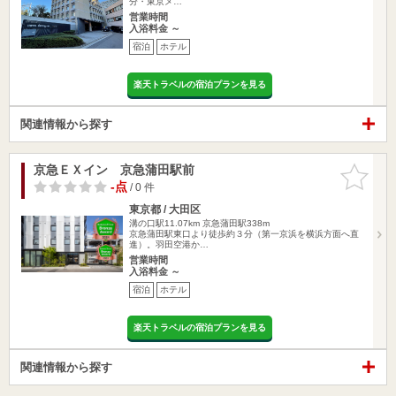
分・東京メ…
営業時間
入浴料金 ～
宿泊
ホテル
楽天トラベルの宿泊プランを見る
関連情報から探す
京急ＥＸイン 京急蒲田駅前
お気に入
りに追加
-点
/ 0 件
東京都 / 大田区
溝の口駅11.07km
京急蒲田駅338m
京急蒲田駅東口より徒歩約３分（第一京浜を横浜方面へ直
進）。羽田空港か…
営業時間
入浴料金 ～
宿泊
ホテル
楽天トラベルの宿泊プランを見る
関連情報から探す