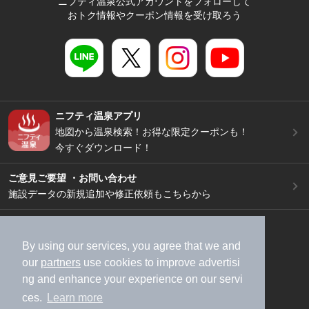
ニフティ温泉公式アカウントをフォローして
おトク情報やクーポン情報を受け取ろう
ニフティ温泉アプリ
地図から温泉検索！お得な限定クーポンも！
今すぐダウンロード！
ご意見ご要望 ・お問い合わせ
施設データの新規追加や修正依頼もこちらから
スマートフォン
/
PC
加盟店募集（資料請求）
広告出稿のご案内
By using our services, you agree that we and
our
partners
use cookies to improve advertisi
利用規約
ライフスタイルMEMBERS+規約
ng and enhance your experience on our servi
特定商取引法に基づく表記
ヘルプ
採用情報
ces.
Learn more
運営会社
個人情報保護ポリシー