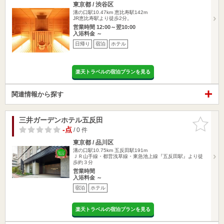
東京都 / 渋谷区
溝の口駅10.47km
恵比寿駅142m
JR恵比寿駅より徒歩2分。
営業時間 12:00～翌10:00
入浴料金 ～
日帰り
宿泊
ホテル
楽天トラベルの宿泊プランを見る
関連情報から探す
三井ガーデンホテル五反田
お気に入
りに追加
-点
/ 0 件
東京都 / 品川区
溝の口駅10.75km
五反田駅191m
ＪＲ山手線・都営浅草線・東急池上線『五反田駅』より徒
歩約３分
営業時間
入浴料金 ～
宿泊
ホテル
楽天トラベルの宿泊プランを見る