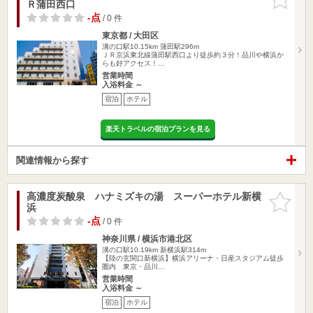
Ｒ蒲田西口
りに追加
-点
/ 0 件
東京都 / 大田区
溝の口駅10.15km
蒲田駅296m
ＪＲ京浜東北線蒲田駅西口より徒歩約３分！品川や横浜か
らも好アクセス！…
営業時間
入浴料金 ～
宿泊
ホテル
楽天トラベルの宿泊プランを見る
関連情報から探す
高濃度炭酸泉 ハナミズキの湯 スーパーホテル新横
お気に入
浜
りに追加
-点
/ 0 件
神奈川県 / 横浜市港北区
溝の口駅10.19km
新横浜駅314m
【陸の玄関口新横浜】横浜アリーナ・日産スタジアム徒歩
圏内 東京・品川…
営業時間
入浴料金 ～
宿泊
ホテル