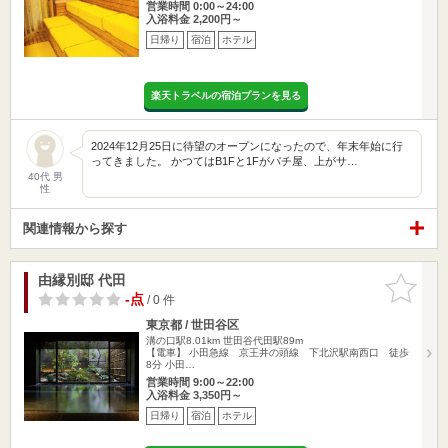
営業時間 0:00～24:00
入浴料金 2,200円～
日帰り
宿泊
ホテル
楽天トラベルの宿泊プランを見る
2024年12月25日に待望のオープンになったので、年末年始に行
ってきました。 かつてはB1Fと1Fがパチ屋、上がサ…
40代 男
性
関連情報から探す
由縁別邸 代田
お気に入
りに追加
-点
/ 0 件
東京都 / 世田谷区
溝の口駅8.01km
世田谷代田駅89m
【電車】 小田急線 京王井の頭線 下北沢駅南西口 徒歩
8分 小田…
営業時間 9:00～22:00
入浴料金 3,350円～
日帰り
宿泊
ホテル