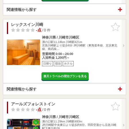
関連情報から探す
レックスイン川崎
お気に入
りに追加
-点
/ 0 件
神奈川県 / 川崎市川崎区
溝の口駅11.18km
川崎駅421m
京急川崎駅より徒歩8分 JR川崎駅（東海道本線、京浜東北
線、南武線…
営業時間 0:00～24:00
入浴料金 1,200円～
日帰り
宿泊
ホテル
楽天トラベルの宿泊プランを見る
関連情報から探す
アールズフォレストイン
お気に入
りに追加
-点
/ 0 件
神奈川県 / 川崎市川崎区
溝の口駅11.29km
川崎駅493m
JR川崎駅中央東口より徒歩約6分。羽田空港から京急川崎
駅下車計約26…