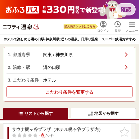
購入済チケットはこちら
ログイン
履歴
メニュー
ホテルで楽しめる溝の口駅(神奈川県)近くの温泉、日帰り温泉、スーパー銭湯おすすめ
1. 都道府県
関東 / 神奈川県
2. 沿線・駅
溝の口駅
3. こだわり条件
ホテル
こだわり条件を変更する
リストから探す
地図から探す
サウナ梶ヶ谷プラザ（ホテル梶ヶ谷プラザ内）
お気に入
りに追加
-点
/ 0 件