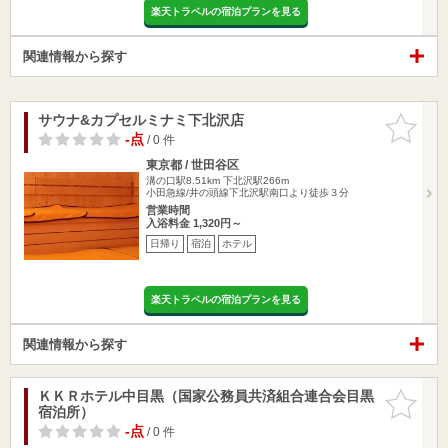
楽天トラベルの宿泊プランを見る
関連情報から探す
サウナ&カプセルミナミ下北沢店
お気に入
りに追加
-点
/ 0 件
東京都 / 世田谷区
溝の口駅8.51km
下北沢駅266m
小田急線/井の頭線下北沢駅南口より徒歩３分
営業時間
入浴料金 1,320円～
日帰り
宿泊
ホテル
楽天トラベルの宿泊プランを見る
関連情報から探す
ＫＫＲホテル中目黒（国家公務員共済組合連合会目黒
お気に入
宿泊所）
りに追加
-点
/ 0 件