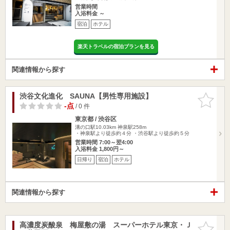
営業時間
入浴料金 ～
宿泊
ホテル
楽天トラベルの宿泊プランを見る
関連情報から探す
渋谷文化進化 SAUNA【男性専用施設】
お気に入
りに追加
-点
/ 0 件
東京都 / 渋谷区
溝の口駅10.03km
神泉駅258m
・神泉駅より徒歩約４分 ・渋谷駅より徒歩約５分
営業時間 7:00～翌4:00
入浴料金 1,800円～
日帰り
宿泊
ホテル
関連情報から探す
高濃度炭酸泉 梅屋敷の湯 スーパーホテル東京・Ｊ
お気に入