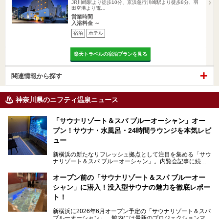
JR川崎駅より徒歩10分、京浜急行川崎駅より徒歩8分、羽
田空港より電…
営業時間
入浴料金 ～
宿泊
ホテル
楽天トラベルの宿泊プランを見る
関連情報から探す
神奈川県のニフティ温泉ニュース
「サウナリゾート＆スパ ブルーオーシャン」オー
プン！サウナ・水風呂・24時間ラウンジを本気レビ
ュー
新横浜の新たなリフレッシュ拠点として注目を集める「サウ
ナリゾート＆スパ ブルーオーシャン」。内覧会記事に続
き、今回は実際に体験してみたリアルな様子をレポートしま
す。サウナや水風呂の気持ちよさはもちろん、リラックスス
オープン前の「サウナリゾート＆スパ ブルーオー
ペースの過ごしやすさまで徹底チェック。新横浜エリアで日
シャン」に潜入！没入型サウナの魅力を徹底レポー
常の疲れをリセットしたい人、ライブやスポーツ観戦遠征組
は必見です。
ト！
新横浜に2026年6月オープン予定の「サウナリゾート＆スパ
ブルーオーシャン」。館内には最新のプロジェクションマッ