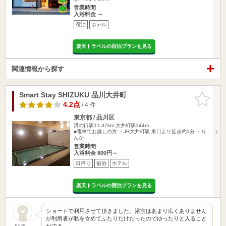
営業時間
入浴料金 ～
宿泊
ホテル
楽天トラベルの宿泊プランを見る
関連情報から探す
Smart Stay SHIZUKU 品川大井町
お気に入
りに追加
4.2点
/ 4 件
東京都 / 品川区
溝の口駅11.37km
大井町駅144m
■電車でお越しの方 ・JR大井町駅 東口より徒歩約1分 ・り
んか…
営業時間
入浴料金 800円～
日帰り
宿泊
ホテル
楽天トラベルの宿泊プランを見る
ショートで利用させて頂きました。浴室はあまり広くありません
が利用者が私を含めてふたりだけだったのでゆったりと入ること
ができ…