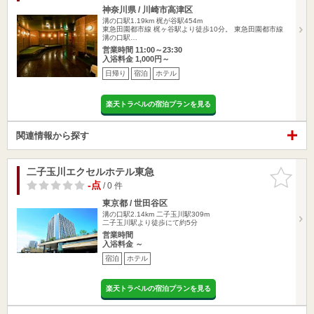
神奈川県 / 川崎市高津区
溝の口駅1.19km
梶が谷駅454m
東急田園都市線 梶ヶ谷駅より徒歩10分。 東急田園都市線
溝の口駅…
営業時間 11:00～23:30
入浴料金 1,000円～
日帰り
宿泊
ホテル
楽天トラベルの宿泊プランを見る
関連情報から探す
二子玉川エクセルホテル東急
お気に入
りに追加
-点
/ 0 件
東京都 / 世田谷区
溝の口駅2.14km
二子玉川駅309m
二子玉川駅より徒歩にて約5分
営業時間
入浴料金 ～
宿泊
ホテル
楽天トラベルの宿泊プランを見る