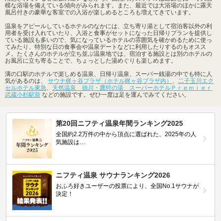
模な浴場を備えている傾向がみられます。また、最近では大浴場のほかに露天
風呂付きの豪華な客室での入浴が楽しめるところも増えてきています。
温泉をアピールしているホテルのなかには、立ち寄り湯として宿泊客以外の利
用者を受け入れていたり、入浴と食事がセットになった日帰りプランを提供し
ている施設も多いので、気になっているホテルの雰囲気を確かめるために使っ
てみたり、特別な日の食事会や温泉デートなどに利用したりするのもオスス
メ。たくさんのホテルが立ち並ぶ温泉地では、宿泊する施設とは別のホテルの
お風呂に立ち寄ることで、ちょっとした湯めぐりも楽しめます。
溝の口駅のホテルで楽しめる温泉、日帰り温泉、スーパー銭湯の中でも特に人
気があるのは、
サウナ梶ヶ谷プラザ（ホテル梶ヶ谷プラザ内）
、
二子玉川エク
セルホテル東急
、
天然温泉 徳川・鷹狩の湯 スーパーホテルＰｒｅｍｉｅｒ
武蔵小杉駅前
などの施設です。ぜひ一度は足を運んでみてください。
第20回ニフティ温泉年間ランキング2025
全国約2.2万件の中から頂点に選ばれた、2025年の人
気施設は…
ニフティ温泉 サウナランキング2026
おふろ好きユーザーの投票により、全国No.1サウナが
決定！