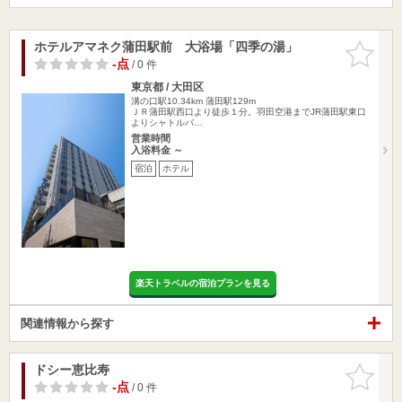
ホテルアマネク蒲田駅前 大浴場「四季の湯」
お気に入
りに追加
-点
/ 0 件
東京都 / 大田区
溝の口駅10.34km
蒲田駅129m
ＪＲ蒲田駅西口より徒歩１分。羽田空港までJR蒲田駅東口
よりシャトルバ…
営業時間
入浴料金 ～
宿泊
ホテル
楽天トラベルの宿泊プランを見る
関連情報から探す
ドシー恵比寿
お気に入
りに追加
-点
/ 0 件