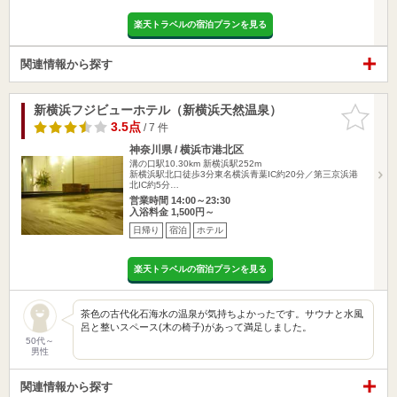
楽天トラベルの宿泊プランを見る
関連情報から探す
新横浜フジビューホテル（新横浜天然温泉）
お気に入
りに追加
3.5点
/ 7 件
神奈川県 / 横浜市港北区
溝の口駅10.30km
新横浜駅252m
新横浜駅北口徒歩3分東名横浜青葉IC約20分／第三京浜港
北IC約5分…
営業時間 14:00～23:30
入浴料金 1,500円～
日帰り
宿泊
ホテル
楽天トラベルの宿泊プランを見る
茶色の古代化石海水の温泉が気持ちよかったです。サウナと水風
呂と整いスペース(木の椅子)があって満足しました。
50代～
男性
関連情報から探す