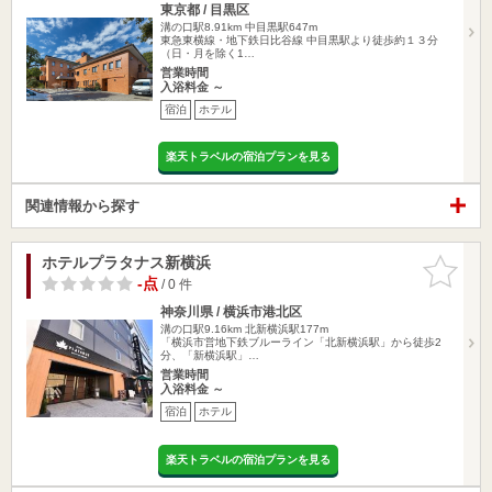
東京都 / 目黒区
溝の口駅8.91km
中目黒駅647m
東急東横線・地下鉄日比谷線 中目黒駅より徒歩約１３分
（日・月を除く1…
営業時間
入浴料金 ～
宿泊
ホテル
楽天トラベルの宿泊プランを見る
関連情報から探す
ホテルプラタナス新横浜
お気に入
りに追加
-点
/ 0 件
神奈川県 / 横浜市港北区
溝の口駅9.16km
北新横浜駅177m
「横浜市営地下鉄ブルーライン「北新横浜駅」から徒歩2
分、「新横浜駅」…
営業時間
入浴料金 ～
宿泊
ホテル
楽天トラベルの宿泊プランを見る