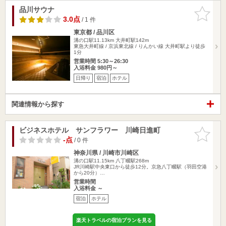
品川サウナ
お気に入
りに追加
3.0点
/ 1 件
東京都 / 品川区
溝の口駅11.13km
大井町駅142m
東急大井町線 / 京浜東北線 / りんかい線 大井町駅より徒歩
1分
営業時間 5:30～26:30
入浴料金 980円～
日帰り
宿泊
ホテル
関連情報から探す
ビジネスホテル サンフラワー 川崎日進町
お気に入
りに追加
-点
/ 0 件
神奈川県 / 川崎市川崎区
溝の口駅11.15km
八丁畷駅268m
JR川崎駅中央東口から徒歩12分。京急八丁畷駅（羽田空港
から20分）…
営業時間
入浴料金 ～
宿泊
ホテル
楽天トラベルの宿泊プランを見る