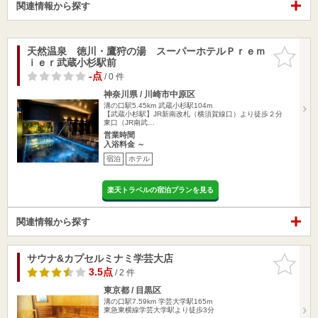
関連情報から探す
天然温泉 徳川・鷹狩の湯 スーパーホテルＰｒｅｍ
お気に入
ｉｅｒ武蔵小杉駅前
りに追加
-点
/ 0 件
神奈川県 / 川崎市中原区
溝の口駅5.45km
武蔵小杉駅104m
【武蔵小杉駅】JR新南改札（横須賀線口）より徒歩２分
東口（JR南武…
営業時間
入浴料金 ～
宿泊
ホテル
楽天トラベルの宿泊プランを見る
関連情報から探す
サウナ&カプセルミナミ学芸大店
お気に入
りに追加
3.5点
/ 2 件
東京都 / 目黒区
溝の口駅7.59km
学芸大学駅165m
東急東横線学芸大学駅より徒歩3分