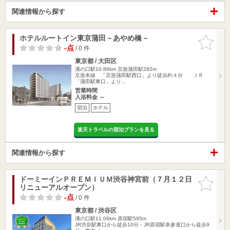
関連情報から探す
ホテルルートイン東京蒲田－あやめ橋－
お気に入
りに追加
-点
/ 0 件
東京都 / 大田区
溝の口駅10.86km
京急蒲田駅282m
京急本線 「京急蒲田駅西口」より徒歩約４分 ＪＲ
「蒲田駅東口」より…
営業時間
入浴料金 ～
宿泊
ホテル
楽天トラベルの宿泊プランを見る
関連情報から探す
ドーミーインＰＲＥＭＩＵＭ渋谷神宮前（７月１２日
お気に入
リニューアルオープン）
りに追加
-点
/ 0 件
東京都 / 渋谷区
溝の口駅11.06km
原宿駅595m
JR渋谷駅東口から徒歩10分・JR原宿駅表参道口から徒歩9