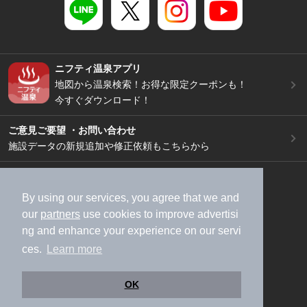
ニフティ温泉アプリ
地図から温泉検索！お得な限定クーポンも！
今すぐダウンロード！
ご意見ご要望 ・お問い合わせ
施設データの新規追加や修正依頼もこちらから
スマートフォン
/
PC
加盟店募集（資料請求）
広告出稿のご案内
By using our services, you agree that we and
our
partners
use cookies to improve advertisi
利用規約
ライフスタイルMEMBERS+規約
ng and enhance your experience on our servi
特定商取引法に基づく表記
ヘルプ
採用情報
ces.
Learn more
運営会社
個人情報保護ポリシー
©NIFTY Lifestyle Co., Ltd.
OK