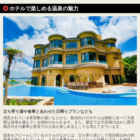
ホテルで楽しめる温泉の魅力
立ち寄り湯や食事と合わせた日帰りプランなども
用意されている客室数の違いなどから、観光向けのホテルは旅館と比べて大規
模な浴場を備えている傾向がみられます。また、最近では大浴場のほかに露天
風呂付きの豪華な客室での入浴が楽しめるところも増えてきています。
温泉をアピールしているホテルのなかには、立ち寄り湯として宿泊客以外の利
用者を受け入れていたり、入浴と食事がセットになった日帰りプランを提供し