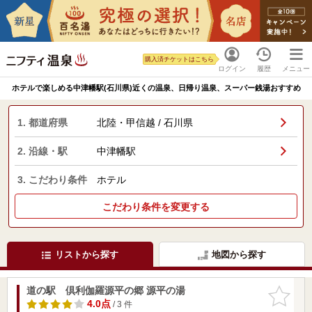
購入済チケットはこちら
ログイン
履歴
メニュー
ホテルで楽しめる中津幡駅(石川県)近くの温泉、日帰り温泉、スーパー銭湯おすすめ
1. 都道府県
北陸・甲信越 / 石川県
2. 沿線・駅
中津幡駅
3. こだわり条件
ホテル
こだわり条件を変更する
リストから探す
地図から探す
道の駅 倶利伽羅源平の郷 源平の湯
お気に入
りに追加
4.0点
/ 3 件