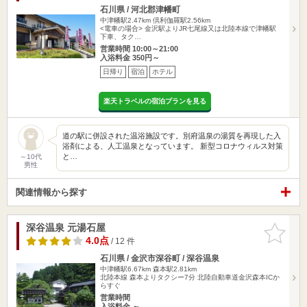
石川県 / 河北郡津幡町
中津幡駅2.47km
倶利伽羅駅2.56km
<電車の場合> 金沢駅よりJR七尾線又は北陸本線で津幡駅
下車、タク…
営業時間 10:00～21:00
入浴料金 350円～
日帰り
宿泊
ホテル
楽天トラベルの宿泊プランを見る
道の駅に併設された温浴施設です。別府温泉の湯質を再現した入
浴剤による、人工温泉となっています。 新型コロナウィルス対策
と…
～10代
男性
関連情報から探す
深谷温泉 元湯石屋
お気に入
りに追加
4.0点
/ 12 件
石川県 / 金沢市深谷町 / 深谷温泉
中津幡駅6.67km
森本駅2.81km
北陸本線 森本よりタクシー7分 北陸自動車道金沢森本ICか
らすぐ
営業時間
入浴料金 ～