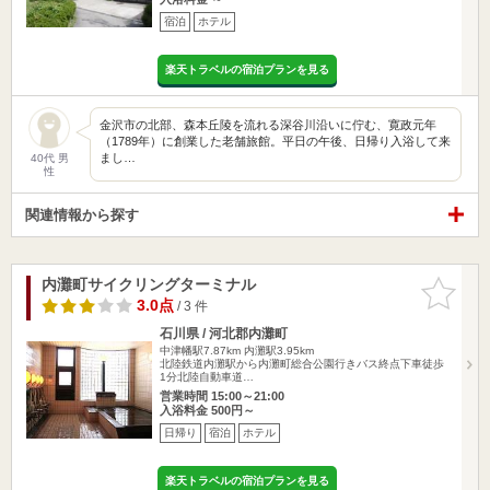
宿泊
ホテル
楽天トラベルの宿泊プランを見る
金沢市の北部、森本丘陵を流れる深谷川沿いに佇む、寛政元年
（1789年）に創業した老舗旅館。平日の午後、日帰り入浴して来
まし…
40代 男
性
関連情報から探す
内灘町サイクリングターミナル
お気に入
りに追加
3.0点
/ 3 件
石川県 / 河北郡内灘町
中津幡駅7.87km
内灘駅3.95km
北陸鉄道内灘駅から内灘町総合公園行きバス終点下車徒歩
1分北陸自動車道…
営業時間 15:00～21:00
入浴料金 500円～
日帰り
宿泊
ホテル
楽天トラベルの宿泊プランを見る