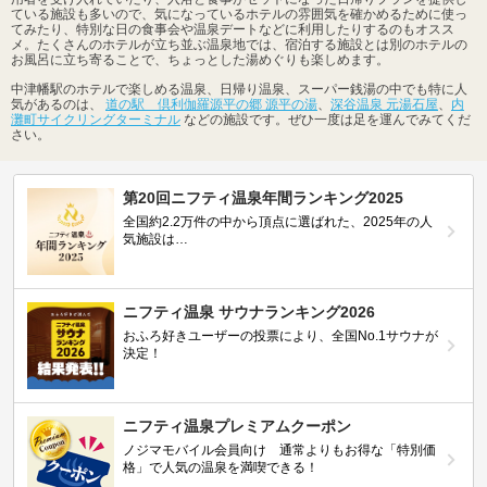
ている施設も多いので、気になっているホテルの雰囲気を確かめるために使っ
てみたり、特別な日の食事会や温泉デートなどに利用したりするのもオスス
メ。たくさんのホテルが立ち並ぶ温泉地では、宿泊する施設とは別のホテルの
お風呂に立ち寄ることで、ちょっとした湯めぐりも楽しめます。
中津幡駅のホテルで楽しめる温泉、日帰り温泉、スーパー銭湯の中でも特に人
気があるのは、
道の駅 倶利伽羅源平の郷 源平の湯
、
深谷温泉 元湯石屋
、
内
灘町サイクリングターミナル
などの施設です。ぜひ一度は足を運んでみてくだ
さい。
第20回ニフティ温泉年間ランキング2025
全国約2.2万件の中から頂点に選ばれた、2025年の人
気施設は…
ニフティ温泉 サウナランキング2026
おふろ好きユーザーの投票により、全国No.1サウナが
決定！
ニフティ温泉プレミアムクーポン
ノジマモバイル会員向け 通常よりもお得な「特別価
格」で人気の温泉を満喫できる！