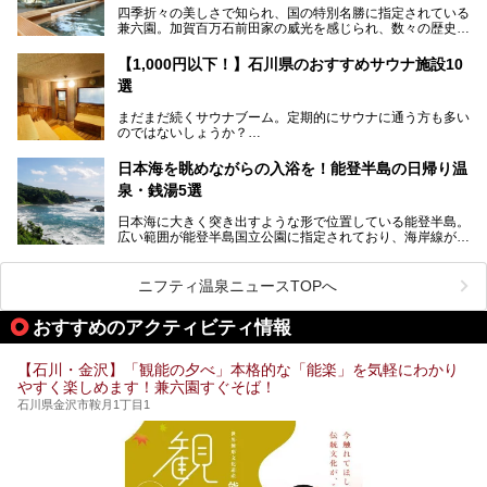
R】
四季折々の美しさで知られ、国の特別名勝に指定されている
今、もうちょっと気楽なフェスはないかな、と探してたらあ
この記事は大江戸温泉物語 あわづグランドホテルのPR記事
兼六園。加賀百万石前田家の威光を感じられ、数々の歴史的
りましたよ！
です。
な建造物がある金沢城公園など、名所旧跡が多い金沢エリ
ア。国内でも特に人気の観光地の1つです。北陸新幹線で東
「加賀温泉郷フェス 2017」が石川県・山代温泉の瑠璃光を
【1,000円以下！】石川県のおすすめサウナ施設10
京から約2時間30分と、首都圏からアクセスしやすい立地も
全館貸し切って開催！
選
魅力ですね。
金沢市郊外には湯涌温泉や深谷温泉などの良質な温泉があ
まさかの温泉旅館でフェス！ライブの後は温泉に入って泊ま
まだまだ続くサウナブーム。定期的にサウナに通う方も多い
り、観光に加えて温泉もぜひ楽しみたいところ。金沢エリア
れちゃう！なんということでしょう！！
のではないしょうか？
でおすすめのスーパー銭湯をご紹介します。
加賀温泉郷フェス2017についてまとめます！
今回はそんなサウナによく行く人もこれから楽しむ人も格安
日本海を眺めながらの入浴を！能登半島の日帰り温
で楽しめるサウナを紹介します。
泉・銭湯5選
街中でアクセス抜群のところや、温泉とともに楽しめる施設
日本海に大きく突き出すような形で位置している能登半島。
など、種類豊富ですよ。
広い範囲が能登半島国立公園に指定されており、海岸線が作
り出す美しい景観が楽しめる景勝地です。
今回の記事では石川県にある1,000円以下のおすすめサウナ
車で行くのがオススメですが、ドライブの際にぜひ一緒に楽
施設を紹介します。
しんでいただきたいのが温泉です。絶景を眺めながらつかる
ニフティ温泉ニュースTOPへ
温泉は最高ですよ！ 今回はそんな能登の温泉を5つご紹介
します。
おすすめのアクティビティ情報
【石川・金沢】「観能の夕べ」本格的な「能楽」を気軽にわかり
やすく楽しめます！兼六園すぐそば！
石川県金沢市鞍月1丁目1