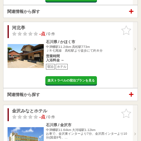
関連情報から探す
河北亭
お気に入
りに追加
-点
/ 0 件
石川県 / かほく市
中津幡駅11.24km
高松駅773m
ＪＲ七尾線 高松駅より徒歩にて約８分
営業時間
入浴料金 ～
宿泊
ホテル
楽天トラベルの宿泊プランを見る
関連情報から探す
金沢みなとホテル
お気に入
りに追加
-点
/ 0 件
石川県 / 金沢市
中津幡駅11.64km
大河端駅1.12km
お車で、金沢東インターより7分、金沢西インターより10
分(国道8号、…