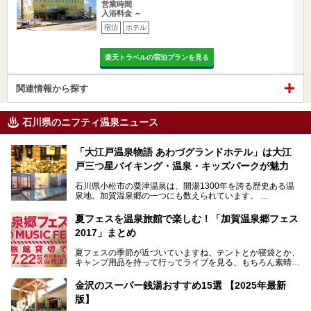
営業時間
入浴料金 ～
宿泊
ホテル
楽天トラベルの宿泊プランを見る
関連情報から探す
石川県のニフティ温泉ニュース
「大江戸温泉物語 あわづグランドホテル」は大江
戸三つ星バイキング・温泉・キッズパークが魅力
石川県小松市の粟津温泉は、開湯1300年を誇る歴史ある温
泉地。加賀温泉郷の一つにも数えられています。
その粟津温泉に建つ「大江戸温泉物語 あわづグランドホテ
夏フェスを温泉旅館で楽しむ！「加賀温泉郷フェス
ル」（以下、あわづグランドホテル）は客室数97室のホテ
2017」まとめ
ルで、昨年2024年12月に露天風呂を新設。充実したキッズ
パークはファミリー層に大人気を博しています。さらに今年
夏フェスの季節が近づいていますね。テントとか寝袋とか、
2025年7月からは「大江戸三つ星バイキング」がスタート！
キャンプ用品を持って行ってライブを見る、もちろん素晴ら
しい１日になることでしょう。
この話題のホテルを取材してきたのでさっそく紹介します。
金沢のスーパー銭湯おすすめ15選 【2025年最新
いやでもね、暑いし汗や砂埃でドロドロになるしうるさくて
───
版】
夜は寝られないし、若い時はそういうのが良かったんですけ
提供元：大江戸温泉物語ホテルズ＆リゾーツ株式会社【P
どね。かつての千代の富士なみに体力の限界を感じてる昨