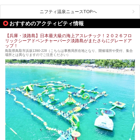
そのなかでも最大の規模を誇る「有馬温泉 太閤の湯」は、
有名な「金泉」と「銀泉」に加え、人工のの炭酸泉まで楽し
める、ある意味「最強」ともいえる施設です。
ニフティ温泉ニュースTOPへ
今回は自慢のお湯をメインにその魅力の数々を紹介します！
おすすめのアクティビティ情報
【兵庫・淡路島】日本最大級の海上アスレチック！２０２６フロ
リックシーアドベンチャーパーク淡路島がまたさらにグレードア
ップ！
鳥取県鳥取市浜坂1390‐228（こちらは事務局所在地となり、開催場所や受付、集合
場所とは異なりますのでご注意ください）