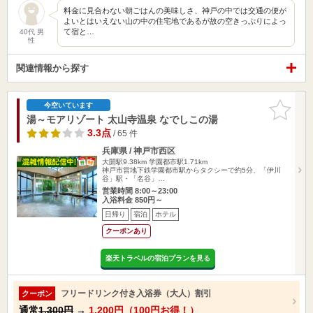
料金に見合わない朝ごはんの美味しさ、神戸の中では交通の便が
よいとはいえない山の中の住宅地であるが故の空きっぷりによっ
て宿と…
40代 男
性
関連情報から探す
お気に入
今空いています
りに追加
湯～モアリゾート 太山寺温泉 なでしこの湯
3.3点
/ 65 件
兵庫県 / 神戸市西区
大開駅9.38km
学園都市駅1.71km
神戸市営地下鉄学園都市駅からタクシーで約5分、「伊川
谷」駅・「名谷」…
営業時間 8:00～23:00
入浴料金 850円～
日帰り
宿泊
ホテル
クーポンあり
楽天トラベルの宿泊プランを見る
フリードリンク付き入浴券（大人）割引
クーポン
通常
1,300円
→
1,200円（100円お得！）