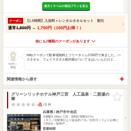
楽天トラベルの宿泊プランを見る
【1.5時間】入浴料＋レンタルタオルセット 割引
クーポン
通常
1,800円
→
1,700円（100円お得！）
他にも2種類のクーポンがあります
Niftyクーポンで駐車場無料とフリータイム2700円で来ました。バ
スタオル、フェイスタオル館内着がついてるはいいんだけど…
50代～
男性
関連情報から探す
グリーンリッチホテル神戸三宮 人工温泉・二股湯の
お気に入
華
りに追加
-点
/ 0 件
兵庫県 / 神戸市中央区
大開駅4.28km
三宮・花時計前駅427m
ＪＲ三ノ宮駅東口より徒歩約７分／生田川ＩＣよりお車に
て約6分／新神戸…
営業時間