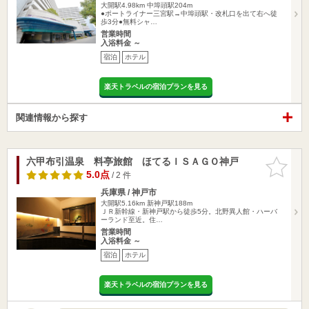
大開駅4.98km
中埠頭駅204m
●ポートライナー三宮駅→中埠頭駅・改札口を出て右へ徒
歩3分●無料シャ…
営業時間
入浴料金 ～
宿泊
ホテル
楽天トラベルの宿泊プランを見る
関連情報から探す
六甲布引温泉 料亭旅館 ほてるＩＳＡＧＯ神戸
お気に入
りに追加
5.0点
/ 2 件
兵庫県 / 神戸市
大開駅5.16km
新神戸駅188m
ＪＲ新幹線・新神戸駅から徒歩5分。北野異人館・ハーバ
ーランド至近。住…
営業時間
入浴料金 ～
宿泊
ホテル
楽天トラベルの宿泊プランを見る