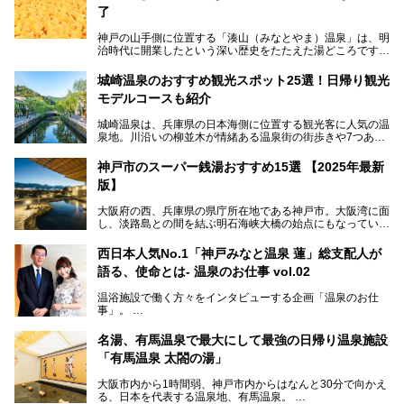
了
神戸の山手側に位置する「湊山（みなとやま）温泉」は、明
治時代に開業したという深い歴史をたたえた湯どころです。
そんな長寿の温泉が今、話題となっています。理由は湯船い
っぱいに浮かぶアヒルちゃん。さらに、ゆったりくつろげて
城崎温泉のおすすめ観光スポット25選！日帰り観光
コワーキングも可能な休憩スペースも人気に。斬新な企画や
モデルコースも紹介
設備で人々をアッと驚かせる湊山温泉の魅力をリポートしま
す。
城崎温泉は、兵庫県の日本海側に位置する観光客に人気の温
泉地。川沿いの柳並木が情緒ある温泉街の街歩きや7つある
外湯巡り、ロープウェイからの絶景、冬のカニ料理などで知
られています。鉄道の駅から温泉街が近く、歩いて回るのに
神戸市のスーパー銭湯おすすめ15選 【2025年最新
ちょうどよい規模で、日帰りでの訪問にもおすすめです。
版】
この記事では、城崎温泉と周辺の見どころから厳選した25
大阪府の西、兵庫県の県庁所在地である神戸市。大阪湾に面
の観光スポットをピックアップ。温泉やご当地グルメなどを
し、淡路島との間を結ぶ明石海峡大橋の始点にもなっていま
盛り込んだ日帰り観光モデルコースも紹介しているので、ぜ
す。古くから港町として栄え、異国情緒の残る異人館街や中
ひ参考にしてくださいね！
華街をはじめ、きらびやかに発展したハーバーランドなど、
西日本人気No.1「神戸みなと温泉 蓮」総支配人が
人気観光スポットもめじろ押しです。
語る、使命とは- 温泉のお仕事 vol.02
そして、温泉好きの視点から見ると、神戸市といえば何とい
っても「有馬温泉」。日本三古湯の一角をなす、歴史ある名
温浴施設で働く方々をインタビューする企画「温泉のお仕
湯です。そのお湯をリーズナブルに体験できる健康ランドや
事」。
スーパー銭湯があったら……。今回はそんな希望に沿う施設
第2弾はニフティ温泉年間ランキング2018で全国総合ランキ
も含め、おすすめのスパ銭をピックアップしてご紹介してい
ング西日本1位、2年連続「ベストオブ宿泊賞」に輝いた
きます！
名湯、有馬温泉で最大にして最強の日帰り温泉施設
「神戸みなと温泉 蓮」の魅力に迫りました！
「有馬温泉 太閤の湯」
大阪市内から1時間弱、神戸市内からはなんと30分で向かえ
る、日本を代表する温泉地、有馬温泉。