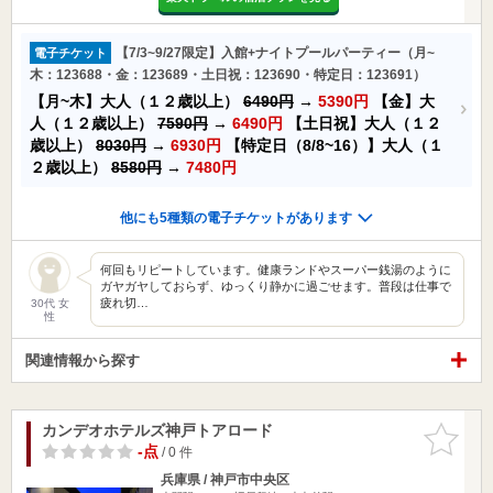
【7/3~9/27限定】入館+ナイトプールパーティー（月~
電子チケット
木：123688・金：123689・土日祝：123690・特定日：123691）
【月~木】大人（１２歳以上）
6490円
→
5390円
【金】大
人（１２歳以上）
7590円
→
6490円
【土日祝】大人（１２
歳以上）
8030円
→
6930円
【特定日（8/8~16）】大人（１
２歳以上）
8580円
→
7480円
他にも5種類の電子チケットがあります
何回もリピートしています。健康ランドやスーパー銭湯のように
ガヤガヤしておらず、ゆっくり静かに過ごせます。普段は仕事で
疲れ切…
30代 女
性
関連情報から探す
カンデオホテルズ神戸トアロード
お気に入
りに追加
-点
/ 0 件
兵庫県 / 神戸市中央区