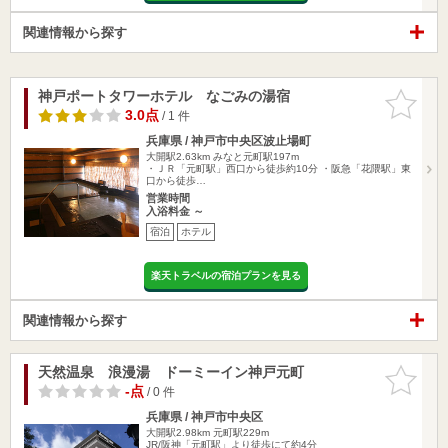
関連情報から探す
神戸ポートタワーホテル なごみの湯宿
お気に入
りに追加
3.0点
/ 1 件
兵庫県 / 神戸市中央区波止場町
大開駅2.63km
みなと元町駅197m
・ＪＲ「元町駅」西口から徒歩約10分 ・阪急「花隈駅」東
口から徒歩…
営業時間
入浴料金 ～
宿泊
ホテル
楽天トラベルの宿泊プランを見る
関連情報から探す
天然温泉 浪漫湯 ドーミーイン神戸元町
お気に入
りに追加
-点
/ 0 件
兵庫県 / 神戸市中央区
大開駅2.98km
元町駅229m
JR/阪神「元町駅」より徒歩にて約4分