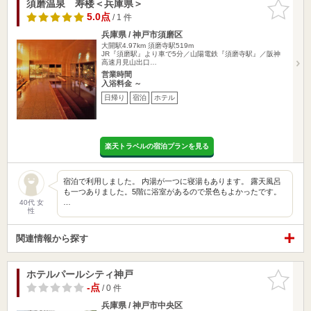
須磨温泉 寿楼＜兵庫県＞
お気に入
りに追加
5.0点
/ 1 件
兵庫県 / 神戸市須磨区
大開駅4.97km
須磨寺駅519m
JR『須磨駅』より車で5分／山陽電鉄『須磨寺駅』／阪神
高速月見山出口…
営業時間
入浴料金 ～
日帰り
宿泊
ホテル
楽天トラベルの宿泊プランを見る
宿泊で利用しました。 内湯が一つに寝湯もあります。 露天風呂
も一つありました。5階に浴室があるので景色もよかったです。
…
40代 女
性
関連情報から探す
ホテルパールシティ神戸
お気に入
りに追加
-点
/ 0 件
兵庫県 / 神戸市中央区