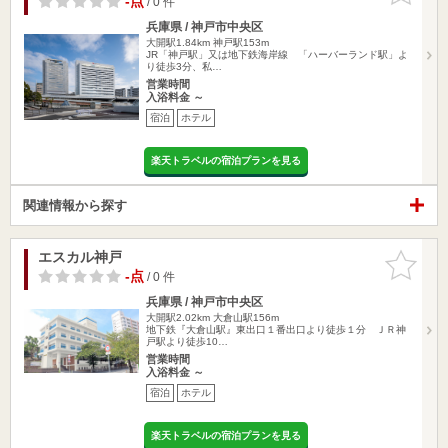
-点
/ 0 件
兵庫県 / 神戸市中央区
大開駅1.84km
神戸駅153m
JR「神戸駅」又は地下鉄海岸線 「ハーバーランド駅」よ
り徒歩3分、私…
営業時間
入浴料金 ～
宿泊
ホテル
楽天トラベルの宿泊プランを見る
関連情報から探す
エスカル神戸
お気に入
りに追加
-点
/ 0 件
兵庫県 / 神戸市中央区
大開駅2.02km
大倉山駅156m
地下鉄『大倉山駅』東出口１番出口より徒歩１分 ＪＲ神
戸駅より徒歩10…
営業時間
入浴料金 ～
宿泊
ホテル
楽天トラベルの宿泊プランを見る