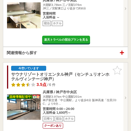
兵庫県 / 神戸市中央区
大開駅3.78km
三ノ宮駅376m
JR三ノ宮駅東口より徒歩で約6分
営業時間
入浴料金 ～
宿泊
ホテル
楽天トラベルの宿泊プランを見る
関連情報から探す
お気に入
今空いています
りに追加
サウナリゾートオリエンタル神戸（センチュリオンホ
テルヴィンテージ神戸）
3.5点
/ 6 件
兵庫県 / 神戸市中央区
大開駅3.97km
中公園駅201m
神戸新交通「中公園駅」より徒歩6分 阪神高速「生田川I
C」より6分…
営業時間 0:00～24:00
入浴料金 1,600円～
日帰り
宿泊
ホテル
クーポンあり