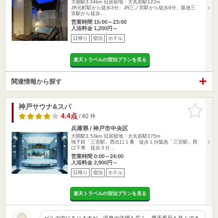
大開駅3.34km
旧居留地・大丸前駅122m
JR元町駅から徒歩3分、JR三ノ宮駅から徒歩8分、阪急三
宮駅から徒歩…
営業時間 15:00～23:00
入浴料金 1,200円～
日帰り
宿泊
ホテル
楽天トラベルの宿泊プランを見る
関連情報から探す
神戸サウナ&スパ
お気に入
りに追加
4.4点
/ 40 件
兵庫県 / 神戸市中央区
大開駅3.53km
旧居留地・大丸前駅375m
地下鉄「三宮駅」西出口１番 徒歩１分阪急「三宮駅」西
口下車 徒歩３分…
営業時間 0:00～24:00
入浴料金 2,900円～
日帰り
宿泊
ホテル
楽天トラベルの宿泊プランを見る
ビルの中にありますが、温泉の浴場も広く、露天風呂も良くでき