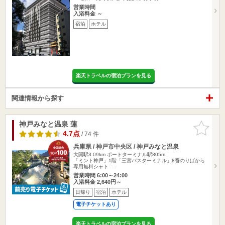
営業時間
入浴料金 ～
宿泊
ホテル
楽天トラベルの宿泊プランを見る
関連情報から探す
神戸みなと温泉 蓮
お気に入
りに追加
4.7点
/ 74 件
兵庫県 / 神戸市中央区 / 神戸みなと温泉
大開駅3.09km
ポートターミナル駅805m
「ミント神戸」1階「三宮バスターミナル」8番のりばから
専用無料シャト…
営業時間 6:00～24:00
入浴料金 2,640円～
日帰り
宿泊
ホテル
電子チケットあり
楽天トラベルの宿泊プランを見る