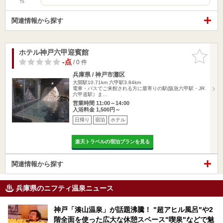
性
関連情報から探す
ホテル神戸六甲迎賓館
お気に入
りに追加
-点
/ 0 件
兵庫県 / 神戸市灘区
大開駅10.71km
六甲駅3.84km
電車・バスでご来館される方に最寄りの駅(阪急六甲駅・JR
六甲道駅）ま…
営業時間 11:00～14:00
入浴料金 1,500円～
日帰り
宿泊
ホテル
楽天トラベルの宿泊プランを見る
関連情報から探す
兵庫県のニフティ温泉ニュース
神戸「湊山温泉」が話題沸騰！ "超アヒル風呂"や2
階全面を使った広大な休憩スペース"喫泉"などで魅