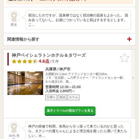
宿泊したのですが、温泉棟ではなく宿泊棟の温泉もよかった。 混
み合ってないし。お湯につかっていると肌はするするとします。
こ…
匿名
関連情報から探す
神戸ベイシェラトンホテル＆タワーズ
お気に入
りに追加
4.6点
/ 5 件
兵庫県 / 神戸市
大開駅10.11km
アイランドセンター駅106m
ＪＲ「住吉駅」→六甲ライナー「アイランドセンター駅」
から徒歩1分。阪…
営業時間 12:30～21:00
入浴料金 2,800円～
日帰り
宿泊
ホテル
楽天トラベルの宿泊プランを見る
神戸の研修で利用。有馬から引っ張って来ているのかと思った
ら、タクシーの運ちゃんによると埋立地を掘ったら湧いて来たら
しい。ホ…
30代 男