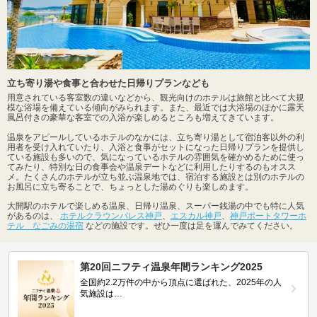
立ち寄り湯や食事と合わせた日帰りプランなども
用意されている客室数の違いなどから、観光向けのホテルは旅館と比べて大規
模な浴場を備えている傾向がみられます。また、最近では大浴場のほかに露天
風呂付きの豪華な客室での入浴が楽しめるところも増えてきています。
温泉をアピールしているホテルのなかには、立ち寄り湯として宿泊客以外の利
用者を受け入れていたり、入浴と食事がセットになった日帰りプランを提供し
ている施設も多いので、気になっているホテルの雰囲気を確かめるために使っ
てみたり、特別な日の食事会や温泉デートなどに利用したりするのもオスス
メ。たくさんのホテルが立ち並ぶ温泉地では、宿泊する施設とは別のホテルの
お風呂に立ち寄ることで、ちょっとした湯めぐりも楽しめます。
大開駅のホテルで楽しめる温泉、日帰り温泉、スーパー銭湯の中でも特に人気
があるのは、
ホテルクラウンパレス神戸
、
エスカル神戸
、
神戸ポートタワーホ
テル なごみの湯宿
などの施設です。ぜひ一度は足を運んでみてください。
第20回ニフティ温泉年間ランキング2025
全国約2.2万件の中から頂点に選ばれた、2025年の人
気施設は…