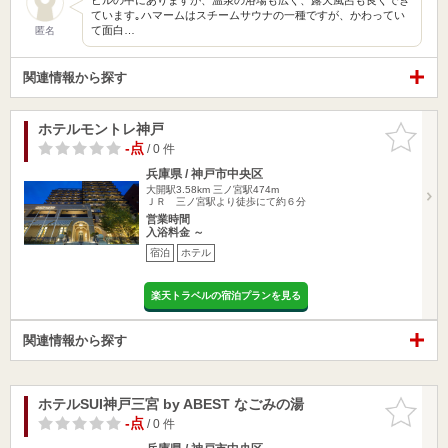
ています｡ハマームはスチームサウナの一種ですが、かわってい
て面白…
匿名
関連情報から探す
ホテルモントレ神戸
お気に入
りに追加
-点
/ 0 件
兵庫県 / 神戸市中央区
大開駅3.58km
三ノ宮駅474m
ＪＲ 三ノ宮駅より徒歩にて約６分
営業時間
入浴料金 ～
宿泊
ホテル
楽天トラベルの宿泊プランを見る
関連情報から探す
ホテルSUI神戸三宮 by ABEST なごみの湯
お気に入
りに追加
-点
/ 0 件