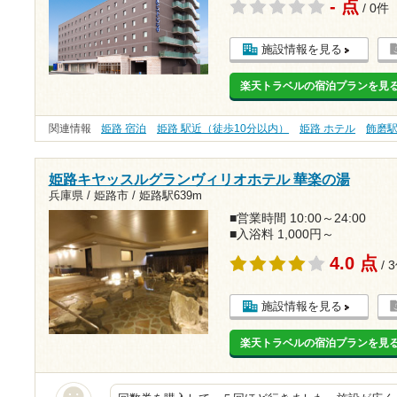
- 点
/ 0件
施設情報を見る
楽天トラベルの宿泊プランを見
関連情報
姫路 宿泊
姫路 駅近（徒歩10分以内）
姫路 ホテル
飾磨
姫路キヤッスルグランヴィリオホテル 華楽の湯
兵庫県 / 姫路市 /
姫路駅639m
■営業時間 10:00～24:00
■入浴料 1,000円～
4.0 点
/ 
施設情報を見る
楽天トラベルの宿泊プランを見