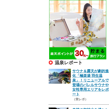
温泉レポート
サウナ＆露天が劇的進
化「極楽湯 羽生温
泉」！リニューアルで
登場のバレルサウナや
女性専用エリアをレポ
ート
（突レポ）