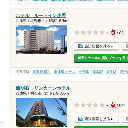
ホテル ルートイン小野
兵庫県 / 小野市 /
小野駅1.67km
- 点
/ 0件
施設情報を見る
楽天トラベルの宿泊プランを見
関連情報
東播磨 宿泊
東播磨 ホテル
小野駅
葉多駅
粟生駅
河合
西明石 リンカーンホテル
兵庫県 / 明石市 /
西明石駅355m
- 点
/ 0件
施設情報を見る