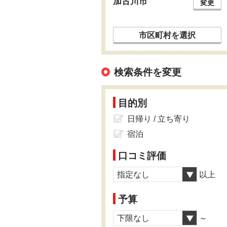
加古川市
変更
市区町村を選択
検索条件を変更
目的別
日帰り / 立ち寄り
宿泊
口コミ評価
指定なし
以上
予算
下限なし
～