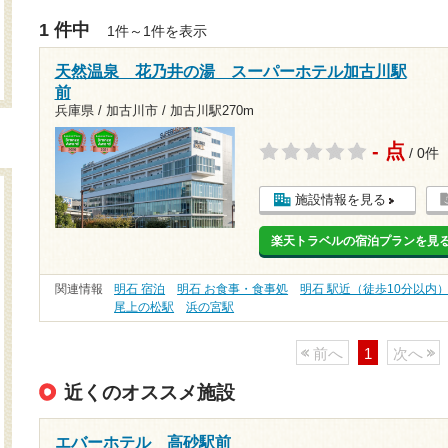
1 件中
1件～1件を表示
天然温泉 花乃井の湯 スーパーホテル加古川駅
前
兵庫県 / 加古川市 /
加古川駅270m
- 点
/ 0件
施設情報を見る
楽天トラベルの宿泊プランを見
関連情報
明石 宿泊
明石 お食事・食事処
明石 駅近（徒歩10分以内
尾上の松駅
浜の宮駅
前へ
1
次へ
近くのオススメ施設
エバーホテル 高砂駅前