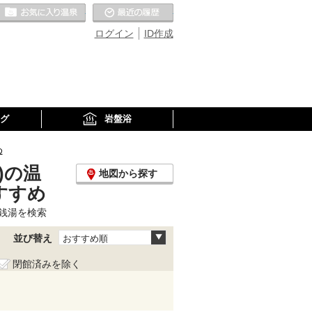
お気に入りの温泉
最近の履歴
ログイン
ID作成
グ
岩盤浴
め
)の温
地図から探す
すすめ
銭湯を検索
並び替え
おすすめ順
閉館済みを除く