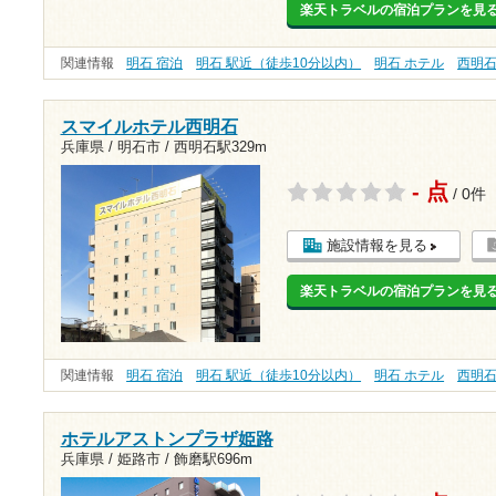
楽天トラベルの宿泊プランを見
関連情報
明石 宿泊
明石 駅近（徒歩10分以内）
明石 ホテル
西明
スマイルホテル西明石
兵庫県 / 明石市 /
西明石駅329m
- 点
/ 0件
施設情報を見る
楽天トラベルの宿泊プランを見
関連情報
明石 宿泊
明石 駅近（徒歩10分以内）
明石 ホテル
西明
ホテルアストンプラザ姫路
兵庫県 / 姫路市 /
飾磨駅696m