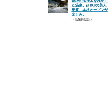
奇跡の御神水を沸かし
た温泉。pH9.6の美人
泉質。本格オープンが
楽しみ。
（温泉探訪記）