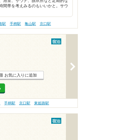
、浴室、サウナ、脱衣所など定期的な
時間帯を考えみるのもいいかと。サウ
路駅
手柄駅
亀山駅
京口駅
宿泊
>
お気に入りに追加
る
駅
手柄駅
京口駅
東姫路駅
宿泊