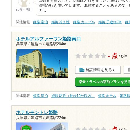
回数券を購入して、５回ほど行きました。施設が広く
清掃が行き届いています。混雑することがあるので、
50代～ 男性
ナ…
関連情報
姫路 宿泊
姫路 冷え性
姫路 カップル
姫路 子連れOK
姫
ホテルアルファーワン姫路南口
兵庫県 / 姫路市 /
姫路駅204m
- 点
/ 0件
施設情報を見る
楽天トラベルの宿泊プランを見
関連情報
姫路 宿泊
姫路 駅近（徒歩10分以内）
姫路 ホテル
姫路
ホテルモントレ姫路
兵庫県 / 姫路市 /
姫路駅224m
- 点