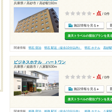
兵庫県 / 高砂市 /
高砂駅192m
- 点
/ 0件
施設情報を見る
楽天トラベルの宿泊プランを見
関連情報
明石 宿泊
明石 駅近（徒歩10分以内）
明石 ホテル
高砂
ビジネスホテル ハートワン
兵庫県 / 姫路市 /
八家駅630m
- 点
/ 0件
施設情報を見る
楽天トラベルの宿泊プランを見
関連情報
姫路 宿泊
姫路 駅近（徒歩10分以内）
姫路 ホテル
八家