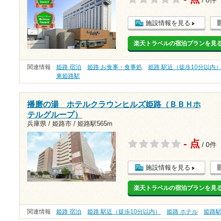
/ 0件
施設情報を見る
楽天トラベルの宿泊プランを見
関連情報
姫路 宿泊
姫路 お食事・食事処
姫路 駅近（徒歩10分以内
東姫路駅
播磨の湯 ホテルクラウンヒルズ姫路（ＢＢＨホ
テルグループ）
兵庫県 / 姫路市 /
姫路駅565m
- 点
/ 0件
施設情報を見る
楽天トラベルの宿泊プランを見
関連情報
姫路 宿泊
姫路 駅近（徒歩10分以内）
姫路 ホテル
姫路