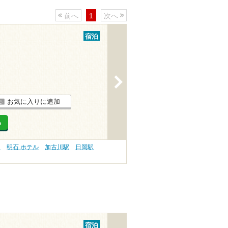
前へ
1
次へ
宿泊
>
お気に入りに追加
る
）
明石 ホテル
加古川駅
日岡駅
宿泊