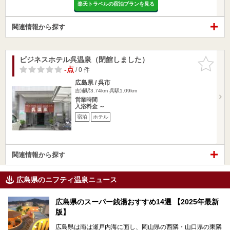
楽天トラベルの宿泊プランを見る
関連情報から探す
ビジネスホテル呉温泉（閉館しました）
お気に入
りに追加
-点
/ 0 件
広島県 / 呉市
吉浦駅3.74km
呉駅1.09km
営業時間
入浴料金 ～
宿泊
ホテル
関連情報から探す
広島県のニフティ温泉ニュース
広島県のスーパー銭湯おすすめ14選 【2025年最新
版】
広島県は南は瀬戸内海に面し、岡山県の西隣・山口県の東隣