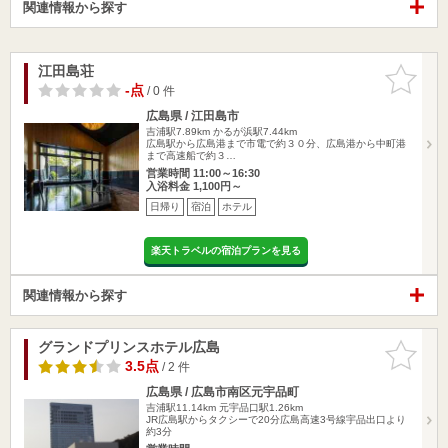
関連情報から探す
江田島荘
お気に入
りに追加
-点
/ 0 件
広島県 / 江田島市
吉浦駅7.89km
かるが浜駅7.44km
広島駅から広島港まで市電で約３０分、広島港から中町港
まで高速船で約３…
営業時間 11:00～16:30
入浴料金 1,100円～
日帰り
宿泊
ホテル
楽天トラベルの宿泊プランを見る
関連情報から探す
グランドプリンスホテル広島
お気に入
りに追加
3.5点
/ 2 件
広島県 / 広島市南区元宇品町
吉浦駅11.14km
元宇品口駅1.26km
JR広島駅からタクシーで20分広島高速3号線宇品出口より
約3分