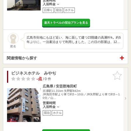
営業時間
入浴料金 ～
日帰り
宿泊
ホテル
楽天トラベルの宿泊プランを見る
広島市街地にもほど近い、海に面して建つ23階建の高層ﾎﾃﾙ。約5
年ぶりに、一泊素泊まりで利用しました。この日の部屋は、12…
匿名
関連情報から探す
ビジネスホテル みやぢ
お気に入
りに追加
-点
/ 0 件
広島県 / 安芸郡海田町
吉浦駅11.31km
矢野駅842m
JR海田市駅より車で約5～10分／JR矢野駅より車で約5～1
0分／山…
営業時間
入浴料金 ～
宿泊
ホテル