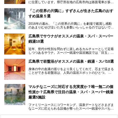
に位置しています。県庁所在地の広島市内は路面電車が多数
走る風景でも知られています。
厳島神社と原爆ドームの2つの世界文化遺産があり、年間を
「この世界の片隅に」すずさんが生きた広島のおす
通して多数の観光客が訪れます。工業都市として栄えた呉市
すめ温泉５選
や、坂の町・尾道市など、ゆっくり訪れたい町や観光スポッ
トがいっぱいの魅力的な県です。全国生産量1位のかきやレ
2016年の暮れ、「この世界の片隅に」を劇場で鑑賞し感動
モン、全国にファンが多い広島風お好み焼きなどのグルメも
のあまりむせび泣いた方も多数いらっしゃるのではないでし
充実。
ょうか。
温泉施設も多彩です。今回は、広島県でおすすめのスーパー
あの夏のヒロシマを生きた主人公すずさんの笑顔が、今もど
銭湯をご紹介します。
広島県でサウナがオススメの温泉・スパ・スーパー
こかに輝きつづけていることをふと思い浮かべます。
銭湯10選
そんな映画の舞台となった広島県呉市を中心に、広島のおす
すめ温泉施設をご紹介します！
近年、世代や性別を問わずに楽しめるカルチャーとして定着
しつつあるサウナ。スーパー銭湯や温浴施設では「目玉」と
して積極的にアピールしているお店も数多くあります。じん
わりと身体の内部を温めて発汗を促すサウナは、リフレッシ
広島県で岩盤浴がオススメの温泉・銭湯・スパ10選
ュ効果はもちろん、代謝が高まり健康や美容にも良い影響が
期待されます。今回はそんなサウナにこだわった、広島県内
身体の中の血液の巡りをより良くしてくれて、芯まで温まる
のオススメ温泉・銭湯・スパ10ヶ所を紹介させていただき
ことができる岩盤浴は、人気の温浴スポットのひとつ。
ます。
いつもよりも疲れた時や、心身共に癒されたい時にはおすす
めの場所です。
ここでは、温泉や銭湯と一緒に岩盤浴が楽しむことができ
マルチなニーズに対応する充実度か？唯一無二の個
る、広島県でオススメの温泉・銭湯・スパをご紹介していき
ます！
性派か？広島県で注目の温泉・スパ・スーパー銭湯
厳選5施設
ファミリーユースにコワーキング、温泉デートなどさまざま
なニーズに応えられる設備が整ったスーパー銭湯やスパも、
テーマに沿った世界観や息をのむようなオーシャンビューと
いった個性が魅力の温泉も、どちらも充実している広島県。