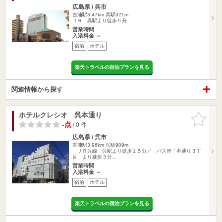
広島県 / 呉市
吉浦駅3.47km
呉駅321m
ＪＲ 呉駅より徒歩５分
営業時間
入浴料金 ～
宿泊
ホテル
楽天トラベルの宿泊プランを見る
関連情報から探す
ホテルクレシオ 呉本通り
お気に入
りに追加
-点
/ 0 件
広島県 / 呉市
吉浦駅3.96km
呉駅909m
ＪＲ呉線 呉駅より徒歩１５分／ バス停「本通り３丁
目」より徒歩３分…
営業時間
入浴料金 ～
宿泊
ホテル
楽天トラベルの宿泊プランを見る