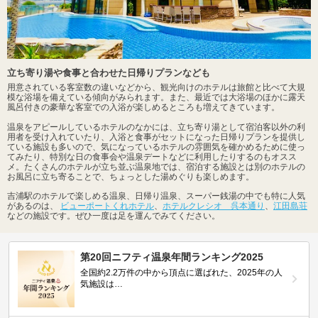
立ち寄り湯や食事と合わせた日帰りプランなども
用意されている客室数の違いなどから、観光向けのホテルは旅館と比べて大規
模な浴場を備えている傾向がみられます。また、最近では大浴場のほかに露天
風呂付きの豪華な客室での入浴が楽しめるところも増えてきています。
温泉をアピールしているホテルのなかには、立ち寄り湯として宿泊客以外の利
用者を受け入れていたり、入浴と食事がセットになった日帰りプランを提供し
ている施設も多いので、気になっているホテルの雰囲気を確かめるために使っ
てみたり、特別な日の食事会や温泉デートなどに利用したりするのもオスス
メ。たくさんのホテルが立ち並ぶ温泉地では、宿泊する施設とは別のホテルの
お風呂に立ち寄ることで、ちょっとした湯めぐりも楽しめます。
吉浦駅のホテルで楽しめる温泉、日帰り温泉、スーパー銭湯の中でも特に人気
があるのは、
ビューポートくれホテル
、
ホテルクレシオ 呉本通り
、
江田島荘
などの施設です。ぜひ一度は足を運んでみてください。
第20回ニフティ温泉年間ランキング2025
全国約2.2万件の中から頂点に選ばれた、2025年の人
気施設は…