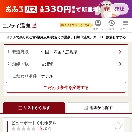
購入済チケットはこちら
ログイン
履歴
メニュー
ホテルで楽しめる吉浦駅(広島県)近くの温泉、日帰り温泉、スーパー銭湯おすすめ
1. 都道府県
中国・四国 / 広島県
2. 沿線・駅
吉浦駅
3. こだわり条件
ホテル
こだわり条件を変更する
リストから探す
地図から探す
ビューポートくれホテル
お気に入
りに追加
-点
/ 0 件