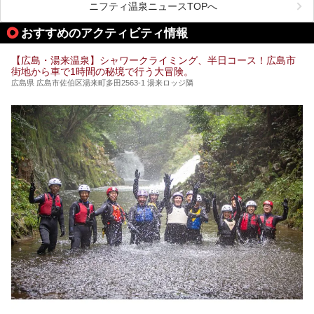
今回は、そんな広島県にある温浴施設のなかから、筆者が
ニフティ温泉ニュースTOPへ
「一度訪ねてみたい」と気になっている魅力的な施設を5件
ピックアップして紹介します。
おすすめのアクティビティ情報
※2021/07/30時点の情報です。
【広島・湯来温泉】シャワークライミング、半日コース！広島市
街地から車で1時間の秘境で行う大冒険。
広島県 広島市佐伯区湯来町多田2563-1 湯来ロッジ隣