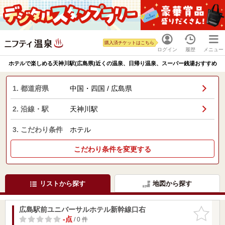
購入済チケットはこちら
ログイン
履歴
メニュー
ホテルで楽しめる天神川駅(広島県)近くの温泉、日帰り温泉、スーパー銭湯おすすめ
1. 都道府県
中国・四国 / 広島県
2. 沿線・駅
天神川駅
3. こだわり条件
ホテル
こだわり条件を変更する
リストから探す
地図から探す
広島駅前ユニバーサルホテル新幹線口右
お気に入
りに追加
-点
/ 0 件