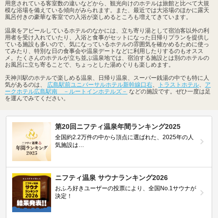
用意されている客室数の違いなどから、観光向けのホテルは旅館と比べて大規
模な浴場を備えている傾向がみられます。また、最近では大浴場のほかに露天
風呂付きの豪華な客室での入浴が楽しめるところも増えてきています。
温泉をアピールしているホテルのなかには、立ち寄り湯として宿泊客以外の利
用者を受け入れていたり、入浴と食事がセットになった日帰りプランを提供し
ている施設も多いので、気になっているホテルの雰囲気を確かめるために使っ
てみたり、特別な日の食事会や温泉デートなどに利用したりするのもオスス
メ。たくさんのホテルが立ち並ぶ温泉地では、宿泊する施設とは別のホテルの
お風呂に立ち寄ることで、ちょっとした湯めぐりも楽しめます。
天神川駅のホテルで楽しめる温泉、日帰り温泉、スーパー銭湯の中でも特に人
気があるのは、
広島駅前ユニバーサルホテル新幹線口右
、
トラストホテル
、
ア
ークホテル広島駅南 －ルートインホテルズ－
などの施設です。ぜひ一度は足
を運んでみてください。
第20回ニフティ温泉年間ランキング2025
全国約2.2万件の中から頂点に選ばれた、2025年の人
気施設は…
ニフティ温泉 サウナランキング2026
おふろ好きユーザーの投票により、全国No.1サウナが
決定！