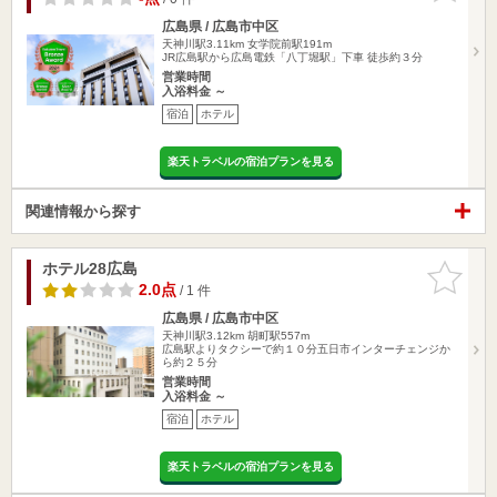
広島県 / 広島市中区
天神川駅3.11km
女学院前駅191m
JR広島駅から広島電鉄「八丁堀駅」下車 徒歩約３分
営業時間
入浴料金 ～
宿泊
ホテル
楽天トラベルの宿泊プランを見る
関連情報から探す
ホテル28広島
お気に入
りに追加
2.0点
/ 1 件
広島県 / 広島市中区
天神川駅3.12km
胡町駅557m
広島駅よりタクシーで約１０分五日市インターチェンジか
ら約２５分
営業時間
入浴料金 ～
宿泊
ホテル
楽天トラベルの宿泊プランを見る