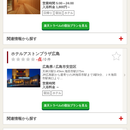
営業時間 5:00～24:00
入浴料金 1,800円～
日帰り
宿泊
ホテル
楽天トラベルの宿泊プランを見る
関連情報から探す
ホテルアストンプラザ広島
お気に入
りに追加
-点
/ 0 件
広島県 / 広島市安芸区
天神川駅3.45km
海田市駅275m
JR広島駅から最寄りのJR海田市駅まで3駅9分、ＪＲ海田
市駅南口より…
営業時間
入浴料金 ～
宿泊
ホテル
楽天トラベルの宿泊プランを見る
関連情報から探す