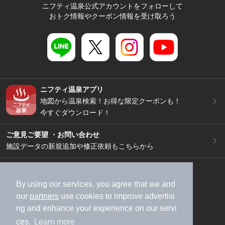
ニフティ温泉公式アカウントをフォローして
おトク情報やクーポン情報を受け取ろう
ニフティ温泉アプリ
地図から温泉検索！お得な限定クーポンも！
今すぐダウンロード！
ご意見ご要望 ・お問い合わせ
施設データの新規追加や修正依頼もこちらから
スマートフォン
/
PC
加盟店募集（資料請求）
広告出稿のご案内
By using our services, you agree that we and
our
partners
use cookies to improve advertisi
利用規約
ライフスタイルMEMBERS+規約
ng and enhance your experience on our servi
特定商取引法に基づく表記
ヘルプ
採用情報
ces.
Learn more