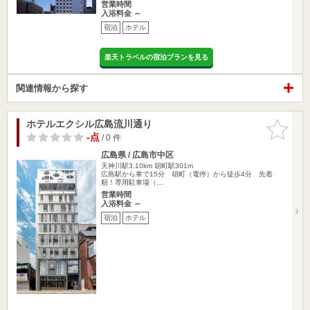
営業時間
入浴料金 ～
宿泊
ホテル
楽天トラベルの宿泊プランを見る
関連情報から探す
ホテルエクシル広島流川通り
お気に入
りに追加
-点
/ 0 件
広島県 / 広島市中区
天神川駅3.10km
胡町駅301m
広島駅から車で15分 胡町（電停）から徒歩4分 先着
順！専用駐車場（…
営業時間
入浴料金 ～
宿泊
ホテル