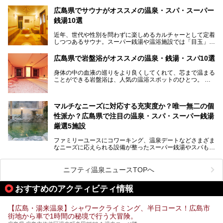
ょうか。
温泉施設も多彩です。今回は、広島県でおすすめのスーパー
あの夏のヒロシマを生きた主人公すずさんの笑顔が、今もど
銭湯をご紹介します。
広島県でサウナがオススメの温泉・スパ・スーパー
こかに輝きつづけていることをふと思い浮かべます。
銭湯10選
そんな映画の舞台となった広島県呉市を中心に、広島のおす
すめ温泉施設をご紹介します！
近年、世代や性別を問わずに楽しめるカルチャーとして定着
しつつあるサウナ。スーパー銭湯や温浴施設では「目玉」と
して積極的にアピールしているお店も数多くあります。じん
わりと身体の内部を温めて発汗を促すサウナは、リフレッシ
広島県で岩盤浴がオススメの温泉・銭湯・スパ10選
ュ効果はもちろん、代謝が高まり健康や美容にも良い影響が
期待されます。今回はそんなサウナにこだわった、広島県内
身体の中の血液の巡りをより良くしてくれて、芯まで温まる
のオススメ温泉・銭湯・スパ10ヶ所を紹介させていただき
ことができる岩盤浴は、人気の温浴スポットのひとつ。
ます。
いつもよりも疲れた時や、心身共に癒されたい時にはおすす
めの場所です。
ここでは、温泉や銭湯と一緒に岩盤浴が楽しむことができ
マルチなニーズに対応する充実度か？唯一無二の個
る、広島県でオススメの温泉・銭湯・スパをご紹介していき
ます！
性派か？広島県で注目の温泉・スパ・スーパー銭湯
厳選5施設
ファミリーユースにコワーキング、温泉デートなどさまざま
なニーズに応えられる設備が整ったスーパー銭湯やスパも、
テーマに沿った世界観や息をのむようなオーシャンビューと
いった個性が魅力の温泉も、どちらも充実している広島県。
今回は、そんな広島県にある温浴施設のなかから、筆者が
ニフティ温泉ニュースTOPへ
「一度訪ねてみたい」と気になっている魅力的な施設を5件
ピックアップして紹介します。
おすすめのアクティビティ情報
※2021/07/30時点の情報です。
【広島・湯来温泉】シャワークライミング、半日コース！広島市
街地から車で1時間の秘境で行う大冒険。