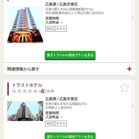
広島県 / 広島市東区
天神川駅1.81km
猿猴橋町駅377m
JR広島駅新幹線口より岡山方面に約250ｍ
営業時間
入浴料金 ～
宿泊
ホテル
楽天トラベルの宿泊プランを見る
関連情報から探す
トラストホテル
お気に入
りに追加
-点
/ 0 件
広島県 / 広島市東区
天神川駅1.87km
広島駅437m
広島駅より徒歩6分
営業時間
入浴料金 ～
宿泊
ホテル
楽天トラベルの宿泊プランを見る