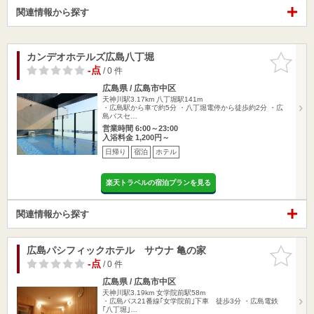
関連情報から探す
カンデオホテルズ広島八丁堀
お気に入
りに追加
-点
/ 0 件
広島県 / 広島市中区
天神川駅3.17km
八丁堀駅141m
・広島駅から車で約5分 ・八丁堀電停から徒歩約2分 ・広
島バスセ…
営業時間 6:00～23:00
入浴料金 1,200円～
日帰り
宿泊
ホテル
楽天トラベルの宿泊プランを見る
関連情報から探す
広島パシフィックホテル サウナ 亀の家
お気に入
りに追加
-点
/ 0 件
広島県 / 広島市中区
天神川駅3.19km
女学院前駅58m
・広島バス21番線｢女学院前｣下車 徒歩3分 ・広島電鉄
｢八丁堀｣…