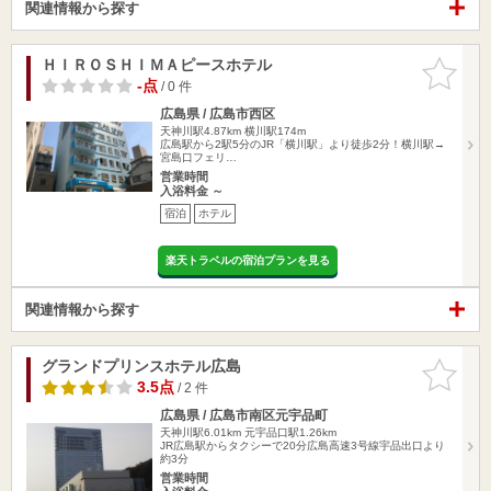
関連情報から探す
ＨＩＲＯＳＨＩＭＡピースホテル
お気に入
りに追加
-点
/ 0 件
広島県 / 広島市西区
天神川駅4.87km
横川駅174m
広島駅から2駅5分のJR「横川駅」より徒歩2分！横川駅→
宮島口フェリ…
営業時間
入浴料金 ～
宿泊
ホテル
楽天トラベルの宿泊プランを見る
関連情報から探す
グランドプリンスホテル広島
お気に入
りに追加
3.5点
/ 2 件
広島県 / 広島市南区元宇品町
天神川駅6.01km
元宇品口駅1.26km
JR広島駅からタクシーで20分広島高速3号線宇品出口より
約3分
営業時間