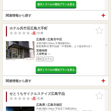
楽天トラベルの宿泊プランを見る
関連情報から探す
ホテル呉竹荘広島大手町
お気に入
りに追加
-点
/ 0 件
広島県 / 広島市中区
天神川駅3.93km
中電前駅68m
路面電車/広電宇品線「中電前駅」より徒歩約1分！
営業時間
入浴料金 ～
宿泊
ホテル
楽天トラベルの宿泊プランを見る
関連情報から探す
せとうちサイクルステイズ広島宇品
お気に入
りに追加
-点
/ 0 件
広島県 / 広島市南区
天神川駅4.56km
宇品五丁目駅385m