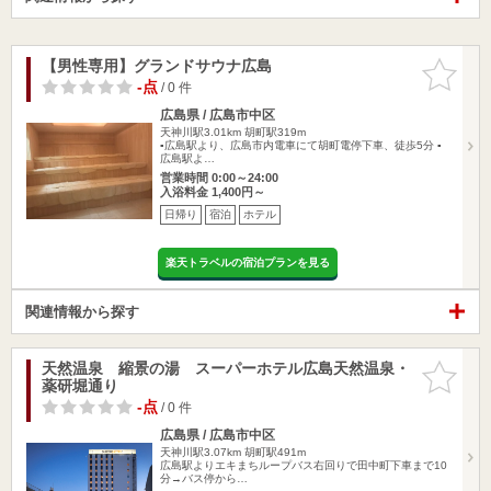
【男性専用】グランドサウナ広島
お気に入
りに追加
-点
/ 0 件
広島県 / 広島市中区
天神川駅3.01km
胡町駅319m
▪︎広島駅より、広島市内電車にて胡町電停下車、徒歩5分 ▪
広島駅よ…
営業時間 0:00～24:00
入浴料金 1,400円～
日帰り
宿泊
ホテル
楽天トラベルの宿泊プランを見る
関連情報から探す
天然温泉 縮景の湯 スーパーホテル広島天然温泉・
お気に入
薬研堀通り
りに追加
-点
/ 0 件
広島県 / 広島市中区
天神川駅3.07km
胡町駅491m
広島駅よりエキまちループバス右回りで田中町下車まで10
分→バス停から…