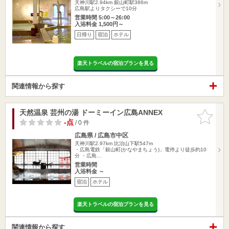
天神川駅2.94km
銀山町駅386m
広島駅よりタクシーで10分
営業時間 5:00～26:00
入浴料金 1,500円～
日帰り
宿泊
ホテル
楽天トラベルの宿泊プランを見る
関連情報から探す
天然温泉 芸州の湯 ドーミーイン広島ANNEX
お気に入
りに追加
-点
/ 0 件
広島県 / 広島市中区
天神川駅2.97km
比治山下駅547m
・広島電鉄「銀山町(かなやまちょう)」電停より徒歩約10
分 ・広島…
営業時間
入浴料金 ～
宿泊
ホテル
楽天トラベルの宿泊プランを見る
関連情報から探す