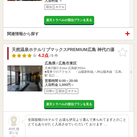
入浴料金 ～
宿泊
ホテル
楽天トラベルの宿泊プランを見る
関連情報から探す
天然温泉ホテルリブマックスPREMIUM広島 神代の湯
お気に入
りに追加
4.2点
/ 6 件
広島県 / 広島市東区
天神川駅2.61km
広島駅355m
■電車でのアクセス ・山陽新幹線／JR山陽本線「広島」
駅 北口 …
営業時間 6:00～20:00
入浴料金 1,000円～
日帰り
宿泊
ホテル
楽天トラベルの宿泊プランを見る
全国規模のホテルで お湯も伊豆より運んで来られてますとのこと
とてもありがたく入浴させていただいて おります …
40代 指
定しな
い