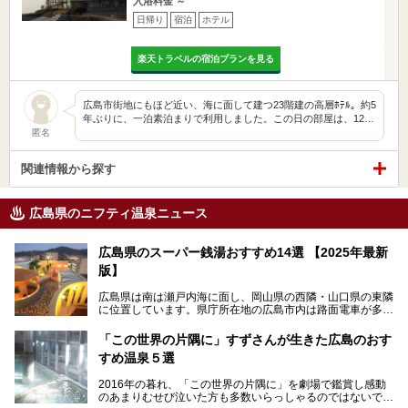
入浴料金 ～
日帰り
宿泊
ホテル
楽天トラベルの宿泊プランを見る
広島市街地にもほど近い、海に面して建つ23階建の高層ﾎﾃﾙ。約5
年ぶりに、一泊素泊まりで利用しました。この日の部屋は、12…
匿名
関連情報から探す
広島県のニフティ温泉ニュース
広島県のスーパー銭湯おすすめ14選 【2025年最新
版】
広島県は南は瀬戸内海に面し、岡山県の西隣・山口県の東隣
に位置しています。県庁所在地の広島市内は路面電車が多数
走る風景でも知られています。
厳島神社と原爆ドームの2つの世界文化遺産があり、年間を
「この世界の片隅に」すずさんが生きた広島のおす
通して多数の観光客が訪れます。工業都市として栄えた呉市
すめ温泉５選
や、坂の町・尾道市など、ゆっくり訪れたい町や観光スポッ
トがいっぱいの魅力的な県です。全国生産量1位のかきやレ
2016年の暮れ、「この世界の片隅に」を劇場で鑑賞し感動
モン、全国にファンが多い広島風お好み焼きなどのグルメも
のあまりむせび泣いた方も多数いらっしゃるのではないでし
充実。