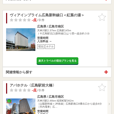
ヴィアインプライム広島新幹線口＜紅葉の湯＞
お気に入
りに追加
-点
/ 0 件
広島県 / 広島市南区
天神川駅2.37km
広島駅145m
ＪＲ広島駅北口(新幹線口)より西へ徒歩約３分
営業時間
入浴料金 ～
宿泊
ホテル
楽天トラベルの宿泊プランを見る
関連情報から探す
アパホテル〈広島駅前大橋〉
お気に入
りに追加
-点
/ 0 件
広島県 / 広島市南区
天神川駅2.46km
稲荷町駅362m
［山陽新幹線＋JR各線］広島駅南口8番出口から徒歩4分
［市内電車］広…
営業時間