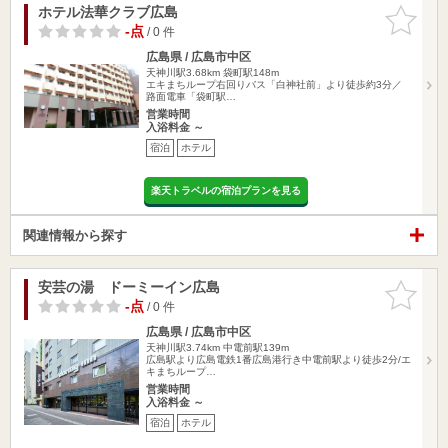
ホテル法華クラブ広島
お気に入
りに追加
-点
/ 0 件
広島県 / 広島市中区
天神川駅3.68km
袋町駅148m
エキまちループ右回りバス「白神社前」より徒歩約3分／
路面電車「袋町駅…
営業時間
入浴料金 ～
宿泊
ホテル
楽天トラベルの宿泊プランを見る
関連情報から探す
安芸の湯 ドーミーイン広島
お気に入
りに追加
-点
/ 0 件
広島県 / 広島市中区
天神川駅3.74km
中電前駅139m
広島駅より広島電鉄1番広島港行き中電前駅より徒歩2分/エ
キまちループ…
営業時間
入浴料金 ～
宿泊
ホテル