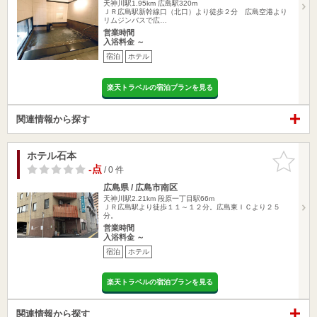
天神川駅1.95km
広島駅320m
ＪＲ広島駅新幹線口（北口）より徒歩２分 広島空港より
リムジンバスで広…
営業時間
入浴料金 ～
宿泊
ホテル
楽天トラベルの宿泊プランを見る
関連情報から探す
ホテル石本
お気に入
りに追加
-点
/ 0 件
広島県 / 広島市南区
天神川駅2.21km
段原一丁目駅66m
ＪＲ広島駅より徒歩１１～１２分。広島東ＩＣより２５
分。
営業時間
入浴料金 ～
宿泊
ホテル
楽天トラベルの宿泊プランを見る
関連情報から探す