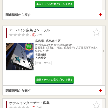
楽天トラベルの宿泊プランを見る
関連情報から探す
アーバイン広島セントラル
お気に入
りに追加
-点
/ 0 件
広島県 / 広島市中区
天神川駅3.10km
女学院前駅153m
路面電車（宮島口、江波、広島港行）八丁堀電停下車北へ
徒歩にて5分
営業時間
入浴料金 ～
宿泊
ホテル
楽天トラベルの宿泊プランを見る
関連情報から探す
ホテルインターゲート広島
お気に入
りに追加
-点
/ 0 件