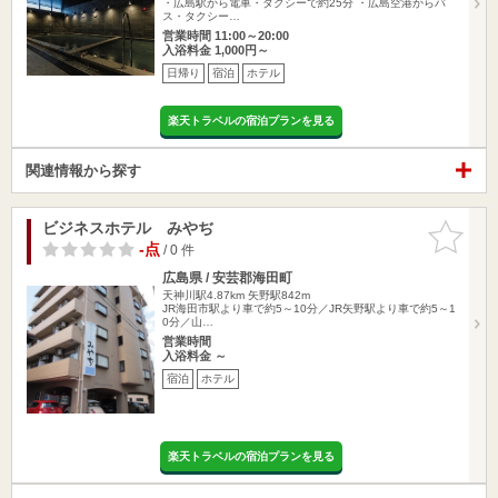
・広島駅から電車・タクシーで約25分 ・広島空港からバ
ス・タクシー…
営業時間 11:00～20:00
入浴料金 1,000円～
日帰り
宿泊
ホテル
楽天トラベルの宿泊プランを見る
関連情報から探す
ビジネスホテル みやぢ
お気に入
りに追加
-点
/ 0 件
広島県 / 安芸郡海田町
天神川駅4.87km
矢野駅842m
JR海田市駅より車で約5～10分／JR矢野駅より車で約5～1
0分／山…
営業時間
入浴料金 ～
宿泊
ホテル
楽天トラベルの宿泊プランを見る