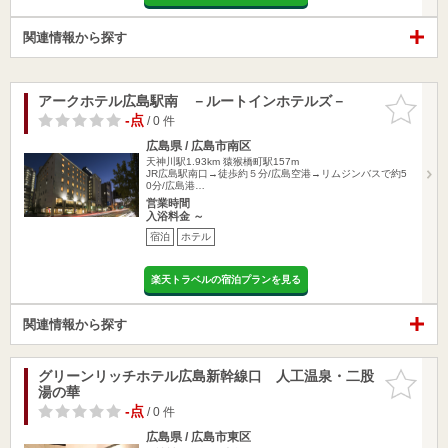
関連情報から探す
アークホテル広島駅南 －ルートインホテルズ－
お気に入
りに追加
-点
/ 0 件
広島県 / 広島市南区
天神川駅1.93km
猿猴橋町駅157m
JR広島駅南口→徒歩約５分/広島空港→リムジンバスで約5
0分/広島港…
営業時間
入浴料金 ～
宿泊
ホテル
楽天トラベルの宿泊プランを見る
関連情報から探す
グリーンリッチホテル広島新幹線口 人工温泉・二股
お気に入
湯の華
りに追加
-点
/ 0 件
広島県 / 広島市東区