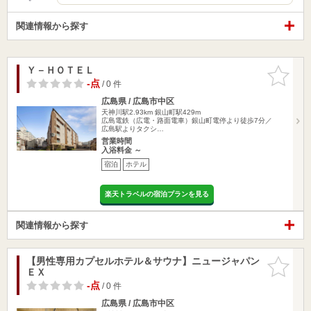
関連情報から探す
Ｙ－ＨＯＴＥＬ
お気に入
りに追加
-点
/ 0 件
広島県 / 広島市中区
天神川駅2.93km
銀山町駅429m
広島電鉄（広電・路面電車）銀山町電停より徒歩7分／
広島駅よりタクシ…
営業時間
入浴料金 ～
宿泊
ホテル
楽天トラベルの宿泊プランを見る
関連情報から探す
【男性専用カプセルホテル＆サウナ】ニュージャパン
お気に入
ＥＸ
りに追加
-点
/ 0 件
広島県 / 広島市中区