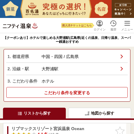
購入済チケットはこちら
ログイン
履歴
メニュー
【クーポンあり】ホテルで楽しめる大野浦駅(広島県)近くの温泉、日帰り温泉、スーパ
ー銭湯おすすめ
1. 都道府県
中国・四国 / 広島県
2. 沿線・駅
大野浦駅
3. こだわり条件
ホテル
こだわり条件を変更する
リストから探す
地図から探す
リブマックスリゾート宮浜温泉 Ocean
お気に入
りに追加