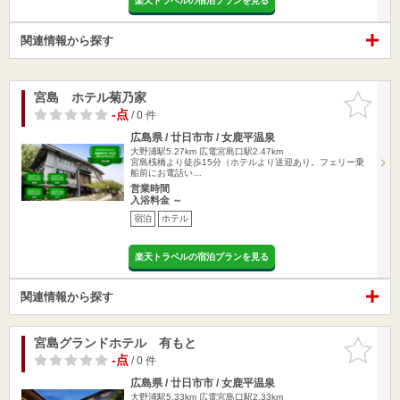
楽天トラベルの宿泊プランを見る
関連情報から探す
宮島 ホテル菊乃家
お気に入
りに追加
-点
/ 0 件
広島県 / 廿日市市 / 女鹿平温泉
大野浦駅5.27km
広電宮島口駅2.47km
宮島桟橋より徒歩15分（ホテルより送迎あり。フェリー乗
船前にお電話い…
営業時間
入浴料金 ～
宿泊
ホテル
楽天トラベルの宿泊プランを見る
関連情報から探す
宮島グランドホテル 有もと
お気に入
りに追加
-点
/ 0 件
広島県 / 廿日市市 / 女鹿平温泉
大野浦駅5.33km
広電宮島口駅2.33km