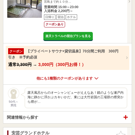
宮島まで約１０分…
営業時間 15:00～23:00
入浴料金 2,200円～
日帰り
宿泊
ホテル
クーポンあり
楽天トラベルの宿泊プランを見る
【プライベートサウナ×貸切温泉】70分間ご利用 300円
クーポン
引き ※予約必須
通常
3,300円
→
3,000円（300円お得！）
他にも1種類のクーポンがあります
露天風呂からのオーシャンビューがええなあ！鏡のような瀬戸内
海に静かに浮かぶカキいかだ、東には大竹岩国の工場群の煙突か
ら煙が…
50代～
男性
関連情報から探す
安芸グランドホテル
お気に入