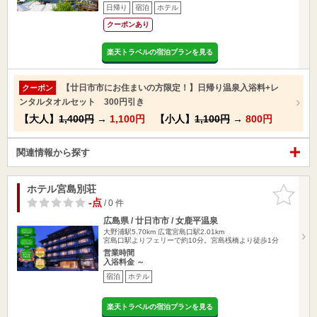
日帰り
宿泊
ホテル
クーポンあり
楽天トラベルの宿泊プランを見る
【廿日市市にお住まいの方限定！】日帰り温泉入浴料+レ
クーポン
ンタルタオルセット 300円引き
【大人】
1,400円
→
1,100円
【小人】
1,100円
→
800円
関連情報から探す
ホテル宮島別荘
お気に入
りに追加
-点
/ 0 件
広島県 / 廿日市市 / 女鹿平温泉
大野浦駅5.70km
広電宮島口駅2.01km
宮島口駅よりフェリーで約10分。宮島桟橋より徒歩1分
営業時間
入浴料金 ～
宿泊
ホテル
楽天トラベルの宿泊プランを見る