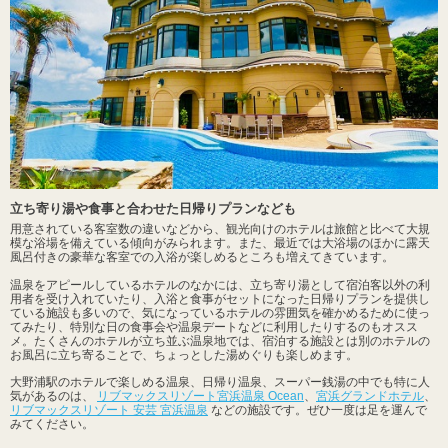
立ち寄り湯や食事と合わせた日帰りプランなども
用意されている客室数の違いなどから、観光向けのホテルは旅館と比べて大規
模な浴場を備えている傾向がみられます。また、最近では大浴場のほかに露天
風呂付きの豪華な客室での入浴が楽しめるところも増えてきています。
温泉をアピールしているホテルのなかには、立ち寄り湯として宿泊客以外の利
用者を受け入れていたり、入浴と食事がセットになった日帰りプランを提供し
ている施設も多いので、気になっているホテルの雰囲気を確かめるために使っ
てみたり、特別な日の食事会や温泉デートなどに利用したりするのもオスス
メ。たくさんのホテルが立ち並ぶ温泉地では、宿泊する施設とは別のホテルの
お風呂に立ち寄ることで、ちょっとした湯めぐりも楽しめます。
大野浦駅のホテルで楽しめる温泉、日帰り温泉、スーパー銭湯の中でも特に人
気があるのは、
リブマックスリゾート宮浜温泉 Ocean
、
宮浜グランドホテル
、
リブマックスリゾート 安芸 宮浜温泉
などの施設です。ぜひ一度は足を運んで
みてください。