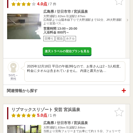
りに追加
4.0点
/ 7 件
広島県 / 廿日市市 / 宮浜温泉
大野浦駅1.82km
玖波駅2.87km
広島駅より山陽本線下りで大野浦駅まで32分、JR大野浦駅
より送迎バス…
営業時間 13:00～20:00
入浴料金 800円～
日帰り
宿泊
ホテル
楽天トラベルの宿泊プランを見る
2025年12月18日 平日の午後2時なので、お客さんは2－3人程度。
料金にタオルは含まれていません。 内湯と露天があ…
50代～
男性
関連情報から探す
リブマックスリゾート 安芸 宮浜温泉
お気に入
りに追加
5.0点
/ 1 件
広島県 / 廿日市市 / 宮浜温泉
大野浦駅1.83km
玖波駅2.84km
当館より宮島フェリーまでお車にて約１５分、フェリーで