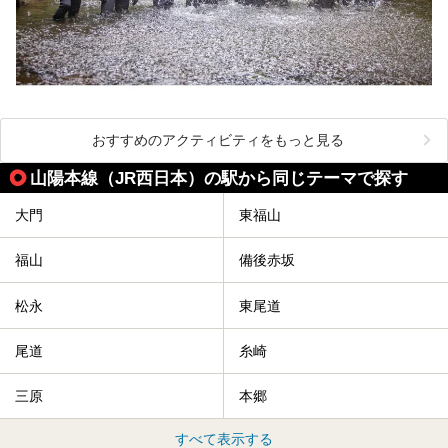
おすすめのアクティビティをもっと見る
山陽本線（JR西日本）の駅から同じテーマで探す
大門
東福山
福山
備後赤坂
松永
東尾道
尾道
糸崎
三原
本郷
すべて表示する