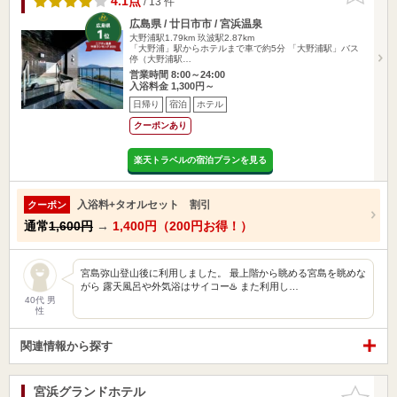
4.1点
/ 13 件
広島県 / 廿日市市 / 宮浜温泉
大野浦駅1.79km
玖波駅2.87km
「大野浦」駅からホテルまで車で約5分 「大野浦駅」バス
停（大野浦駅…
営業時間 8:00～24:00
入浴料金 1,300円～
日帰り
宿泊
ホテル
クーポンあり
楽天トラベルの宿泊プランを見る
入浴料+タオルセット 割引
クーポン
通常
1,600円
→
1,400円（200円お得！）
宮島弥山登山後に利用しました。 最上階から眺める宮島を眺めな
がら 露天風呂や外気浴はサイコー♨️ また利用し…
40代 男
性
関連情報から探す
宮浜グランドホテル
お気に入