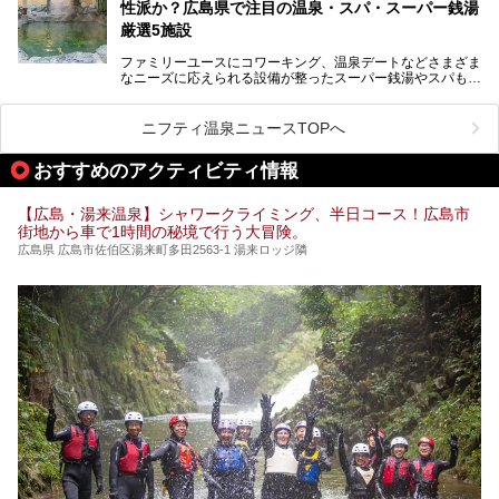
ます！
性派か？広島県で注目の温泉・スパ・スーパー銭湯
厳選5施設
ファミリーユースにコワーキング、温泉デートなどさまざま
なニーズに応えられる設備が整ったスーパー銭湯やスパも、
テーマに沿った世界観や息をのむようなオーシャンビューと
いった個性が魅力の温泉も、どちらも充実している広島県。
今回は、そんな広島県にある温浴施設のなかから、筆者が
ニフティ温泉ニュースTOPへ
「一度訪ねてみたい」と気になっている魅力的な施設を5件
ピックアップして紹介します。
おすすめのアクティビティ情報
※2021/07/30時点の情報です。
【広島・湯来温泉】シャワークライミング、半日コース！広島市
街地から車で1時間の秘境で行う大冒険。
広島県 広島市佐伯区湯来町多田2563-1 湯来ロッジ隣