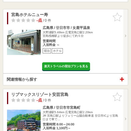
宮島ホテルニュー寿
お気に入
りに追加
-点
/ 0 件
広島県 / 廿日市市 / 女鹿平温泉
大野浦駅5.48km
広電宮島口駅2.20km
宮島桟橋駅より徒歩にて約５分
営業時間
入浴料金 ～
宿泊
ホテル
楽天トラベルの宿泊プランを見る
関連情報から探す
リブマックスリゾート安芸宮島
お気に入
りに追加
-点
/ 0 件
広島県 / 廿日市市宮島町
大野浦駅5.64km
広電宮島口駅2.29km
JR 宮島口駅よりフェリー山陽自動車道 廿日市ICより宮島
口まで車で…
営業時間 8:00～24:00
入浴料金 1,100円～