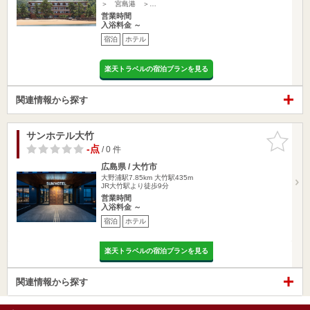
＞ 宮島港 ＞…
営業時間
入浴料金 ～
宿泊
ホテル
楽天トラベルの宿泊プランを見る
関連情報から探す
サンホテル大竹
お気に入
りに追加
-点
/ 0 件
広島県 / 大竹市
大野浦駅7.85km
大竹駅435m
JR大竹駅より徒歩9分
営業時間
入浴料金 ～
宿泊
ホテル
楽天トラベルの宿泊プランを見る
関連情報から探す