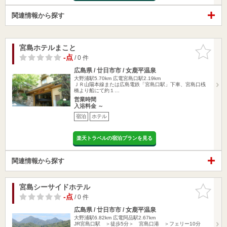
関連情報から探す
宮島ホテルまこと
お気に入
りに追加
-点
/ 0 件
広島県 / 廿日市市 / 女鹿平温泉
大野浦駅5.70km
広電宮島口駅2.19km
ＪＲ山陽本線または広島電鉄「宮島口駅」下車、宮島口桟
橋より船にて約１…
営業時間
入浴料金 ～
宿泊
ホテル
楽天トラベルの宿泊プランを見る
関連情報から探す
宮島シーサイドホテル
お気に入
りに追加
-点
/ 0 件
広島県 / 廿日市市 / 女鹿平温泉
大野浦駅6.82km
広電阿品駅2.67km
JR宮島口駅 ＞徒歩5分＞ 宮島口港 ＞フェリー10分