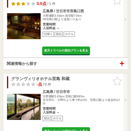
りに追加
3.0点
/ 1 件
広島県 / 廿日市市宮島口西
大野浦駅3.64km
前空駅728m
JR宮島口駅より送迎バスあり
営業時間
入浴料金 ～
日帰り
宿泊
ホテル
楽天トラベルの宿泊プランを見る
関連情報から探す
グランヴィリオホテル宮島 和蔵
お気に入
りに追加
-点
/ 0 件
広島県 / 廿日市市
大野浦駅3.83km
宮島口駅885m
廿日市IC・大野ICより車で約10分、宮島口駅より徒歩約12
分
営業時間
入浴料金 ～
宿泊
ホテル