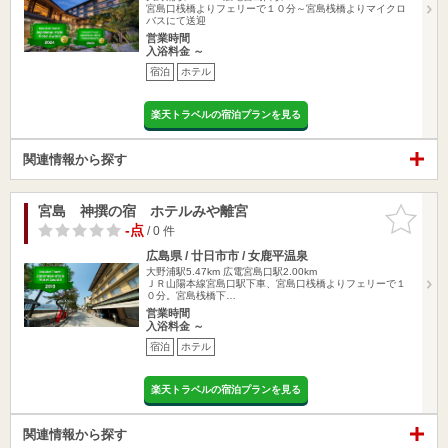
宮島口桟橋よりフェリーで１０分～宮島桟橋よりマイクロ
バスにて送迎
営業時間
入浴料金 ～
宿泊
ホテル
楽天トラベルの宿泊プランを見る
関連情報から探す
宮島 神撰の宿 ホテルみや離宮
お気に入
りに追加
-点
/ 0 件
広島県 / 廿日市市 / 女鹿平温泉
大野浦駅5.47km
広電宮島口駅2.00km
ＪＲ山陽本線宮島口駅下車、宮島口桟橋よりフェリーで１
０分。宮島桟橋下…
営業時間
入浴料金 ～
宿泊
ホテル
楽天トラベルの宿泊プランを見る
関連情報から探す