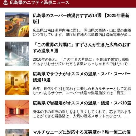
広島県のニフティ温泉ニュース
広島県のスーパー銭湯おすすめ14選 【2025年最新
版】
広島県は南は瀬戸内海に面し、岡山県の西隣・山口県の東隣
に位置しています。県庁所在地の広島市内は路面電車が多数
走る風景でも知られています。
厳島神社と原爆ドームの2つの世界文化遺産があり、年間を
「この世界の片隅に」すずさんが生きた広島のおす
通して多数の観光客が訪れます。工業都市として栄えた呉市
すめ温泉５選
や、坂の町・尾道市など、ゆっくり訪れたい町や観光スポッ
トがいっぱいの魅力的な県です。全国生産量1位のかきやレ
2016年の暮れ、「この世界の片隅に」を劇場で鑑賞し感動
モン、全国にファンが多い広島風お好み焼きなどのグルメも
のあまりむせび泣いた方も多数いらっしゃるのではないでし
充実。
ょうか。
温泉施設も多彩です。今回は、広島県でおすすめのスーパー
あの夏のヒロシマを生きた主人公すずさんの笑顔が、今もど
銭湯をご紹介します。
広島県でサウナがオススメの温泉・スパ・スーパー
こかに輝きつづけていることをふと思い浮かべます。
銭湯10選
そんな映画の舞台となった広島県呉市を中心に、広島のおす
すめ温泉施設をご紹介します！
近年、世代や性別を問わずに楽しめるカルチャーとして定着
しつつあるサウナ。スーパー銭湯や温浴施設では「目玉」と
して積極的にアピールしているお店も数多くあります。じん
わりと身体の内部を温めて発汗を促すサウナは、リフレッシ
広島県で岩盤浴がオススメの温泉・銭湯・スパ10選
ュ効果はもちろん、代謝が高まり健康や美容にも良い影響が
期待されます。今回はそんなサウナにこだわった、広島県内
身体の中の血液の巡りをより良くしてくれて、芯まで温まる
のオススメ温泉・銭湯・スパ10ヶ所を紹介させていただき
ことができる岩盤浴は、人気の温浴スポットのひとつ。
ます。
いつもよりも疲れた時や、心身共に癒されたい時にはおすす
めの場所です。
ここでは、温泉や銭湯と一緒に岩盤浴が楽しむことができ
マルチなニーズに対応する充実度か？唯一無二の個
る、広島県でオススメの温泉・銭湯・スパをご紹介していき