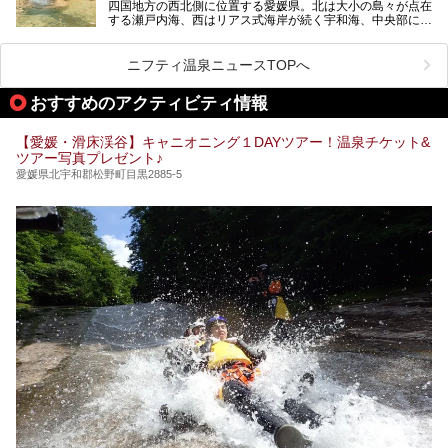
四国地方の西北側に位置する愛媛県。北は大小の島々が点在
する瀬戸内海、西はリアス式海岸が続く宇和海、中央部には
西日本最高峰の石鎚山とその連山に囲まれたバラエティ豊か
な自然と、温暖な気候が魅力の県です。
日本最古の温泉といわれる道後温泉を筆頭に、多くの温泉が
ニフティ温泉ニュースTOPへ
ある愛媛県は、スーパー銭湯も豊富です。中には、中四国地
方を代表する人気の施設も。今回は、愛媛県の誇るスーパー
おすすめのアクティビティ情報
銭湯をピックアップしました。
【愛媛・滑床渓谷】キャニオニング１DAYツアー！温泉チケット&
ツアー写真プレゼント♪
愛媛県北宇和郡松野町目黒2885-5