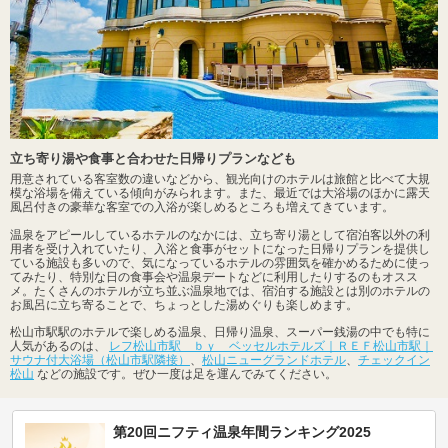
立ち寄り湯や食事と合わせた日帰りプランなども
用意されている客室数の違いなどから、観光向けのホテルは旅館と比べて大規
模な浴場を備えている傾向がみられます。また、最近では大浴場のほかに露天
風呂付きの豪華な客室での入浴が楽しめるところも増えてきています。
温泉をアピールしているホテルのなかには、立ち寄り湯として宿泊客以外の利
用者を受け入れていたり、入浴と食事がセットになった日帰りプランを提供し
ている施設も多いので、気になっているホテルの雰囲気を確かめるために使っ
てみたり、特別な日の食事会や温泉デートなどに利用したりするのもオスス
メ。たくさんのホテルが立ち並ぶ温泉地では、宿泊する施設とは別のホテルの
お風呂に立ち寄ることで、ちょっとした湯めぐりも楽しめます。
松山市駅駅のホテルで楽しめる温泉、日帰り温泉、スーパー銭湯の中でも特に
人気があるのは、
レフ松山市駅 ｂｙ ベッセルホテルズ｜ＲＥＦ松山市駅｜
サウナ付大浴場（松山市駅隣接）
、
松山ニューグランドホテル
、
チェックイン
松山
などの施設です。ぜひ一度は足を運んでみてください。
第20回ニフティ温泉年間ランキング2025