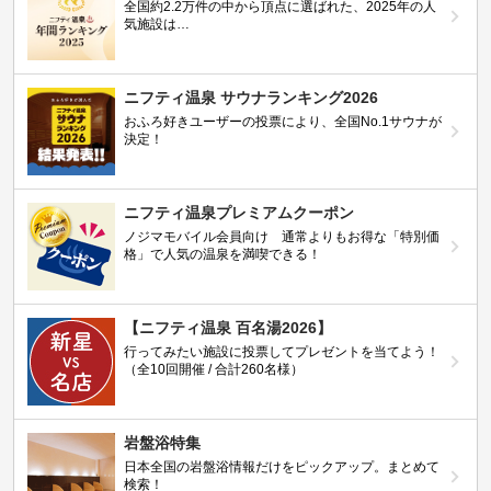
全国約2.2万件の中から頂点に選ばれた、2025年の人
気施設は…
ニフティ温泉 サウナランキング2026
おふろ好きユーザーの投票により、全国No.1サウナが
決定！
ニフティ温泉プレミアムクーポン
ノジマモバイル会員向け 通常よりもお得な「特別価
格」で人気の温泉を満喫できる！
【ニフティ温泉 百名湯2026】
行ってみたい施設に投票してプレゼントを当てよう！
（全10回開催 / 合計260名様）
岩盤浴特集
日本全国の岩盤浴情報だけをピックアップ。まとめて
検索！