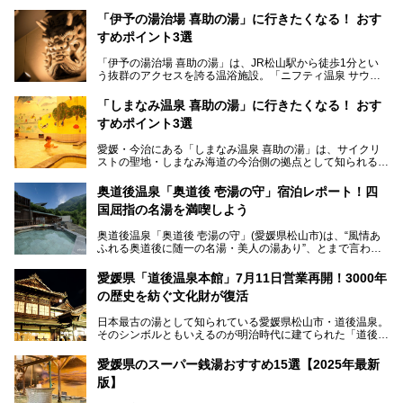
「伊予の湯治場 喜助の湯」に行きたくなる！ おす
すめポイント3選
「伊予の湯治場 喜助の湯」は、JR松山駅から徒歩1分とい
う抜群のアクセスを誇る温浴施設。「ニフティ温泉 サウナ
ランキング」で2年連続1位を獲得し、全国から多くのサウ
ナーが訪れる人気スポットです。天然温泉・サウナ・岩盤
「しまなみ温泉 喜助の湯」に行きたくなる！ おす
浴・食事・宿泊まで“癒しのすべて”がそろう人気施設の中で
すめポイント3選
も、特におすすめしたい3つのポイントについて厳選してお
届けします。読めばきっと、行きたくなること間違いなし！
愛媛・今治にある「しまなみ温泉 喜助の湯」は、サイクリ
ストの聖地・しまなみ海道の今治側の拠点として知られる人
気の温泉施設。「日本一サイクリストが集まる温泉」とも呼
ばれていて、自転車ロッカーや工具、給水サービスなど、旅
奥道後温泉「奥道後 壱湯の守」宿泊レポート！四
人に嬉しい工夫がたっぷり。お風呂は内湯から半露天、サウ
国屈指の名湯を満喫しよう
ナまで種類豊富で広々空間。泉質も温度もバリエーション豊
かで、湯めぐり感覚で楽しめちゃいます。
奥道後温泉「奥道後 壱湯の守」(愛媛県松山市)は、“風情あ
ふれる奥道後に随一の名湯・美人の湯あり”、とまで言われ
る四国屈指の名湯です。最も有名なのが、西日本最大級の大
今回は人気のこの施設の中でも、特におすすめしたい3つの
露天風呂。日々の生活から隔離された非日常感を味わえま
ポイントについて厳選してお届けします。読めばきっと、行
愛媛県「道後温泉本館」7月11日営業再開！3000年
す。
きたくなること間違いなし！
の歴史を紡ぐ文化財が復活
日帰り入浴も可能ですが、宿泊してじっくり楽しむのがベス
日本最古の湯として知られている愛媛県松山市・道後温泉。
ト。今回はニフティ温泉ライターである筆者自ら宿泊し、名
そのシンボルともいえるのが明治時代に建てられた「道後温
物の大露天風呂「翠明の湯」の全浴槽をご紹介。また、パブ
泉本館」です。平成31年1月から約5年半にわたって行って
リックスペース・貸切露天風呂・客室・食事など、多角的に
いた保存修理工事が終わり、いよいよ2024年7月11日から
その魅力をご紹介します！
愛媛県のスーパー銭湯おすすめ15選【2025年最新
全館営業再開となります。
版】