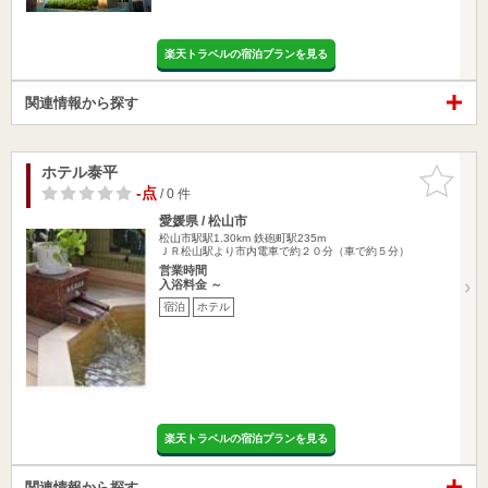
楽天トラベルの宿泊プランを見る
関連情報から探す
ホテル泰平
お気に入
りに追加
-点
/ 0 件
愛媛県 / 松山市
松山市駅駅1.30km
鉄砲町駅235m
ＪＲ松山駅より市内電車で約２０分（車で約５分）
営業時間
入浴料金 ～
宿泊
ホテル
楽天トラベルの宿泊プランを見る
関連情報から探す