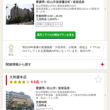
愛媛県 / 松山市道後鷺谷町 / 道後温泉
松山市駅駅2.87km
道後温泉駅310m
道後温泉駅より徒歩約5分松山自動車道松山ICから国道33
号･11号･…
営業時間 6:00～25:00
入浴料金 1,650円～
日帰り
宿泊
ホテル
楽天トラベルの宿泊プランを見る
明治18年創業の老舗旅館「川吉別荘」が前身。現在は、ﾄﾞｱﾏﾝが
ｴｽｺｰﾄしてくれる英国調のﾎﾃﾙになっています。祝日の午…
匿名
関連情報から探す
大和屋本店
お気に入
りに追加
4.0点
/ 8 件
愛媛県 / 松山市 / 道後温泉
松山市駅駅2.87km
道後温泉駅288m
私鉄伊予鉄道線「道後温泉駅」より徒歩5分松山自動車
道 松山ＩＣより国…
営業時間
入浴料金 ～