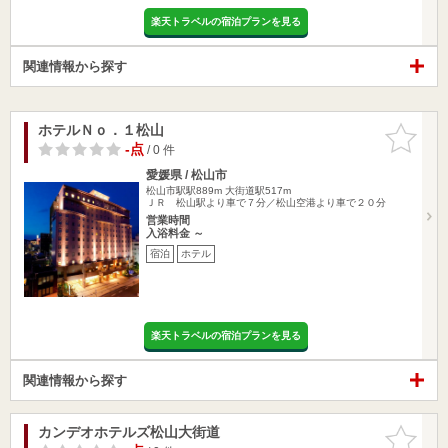
楽天トラベルの宿泊プランを見る
関連情報から探す
ホテルＮｏ．１松山
お気に入
りに追加
-点
/ 0 件
愛媛県 / 松山市
松山市駅駅889m
大街道駅517m
ＪＲ 松山駅より車で７分／松山空港より車で２０分
営業時間
入浴料金 ～
宿泊
ホテル
楽天トラベルの宿泊プランを見る
関連情報から探す
カンデオホテルズ松山大街道
お気に入
りに追加