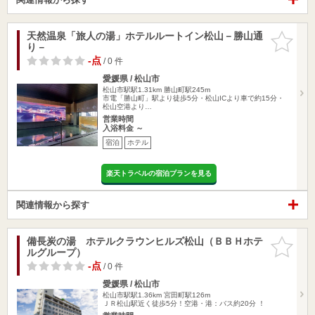
天然温泉「旅人の湯」ホテルルートイン松山－勝山通
お気に入
り－
りに追加
-点
/ 0 件
愛媛県 / 松山市
松山市駅駅1.31km
勝山町駅245m
市電「勝山町」駅より徒歩5分・松山ICより車で約15分・
松山空港より…
営業時間
入浴料金 ～
宿泊
ホテル
楽天トラベルの宿泊プランを見る
関連情報から探す
備長炭の湯 ホテルクラウンヒルズ松山（ＢＢＨホテ
お気に入
ルグループ）
りに追加
-点
/ 0 件
愛媛県 / 松山市
松山市駅駅1.36km
宮田町駅126m
ＪＲ松山駅近く徒歩5分！空港・港：バス約20分 ！