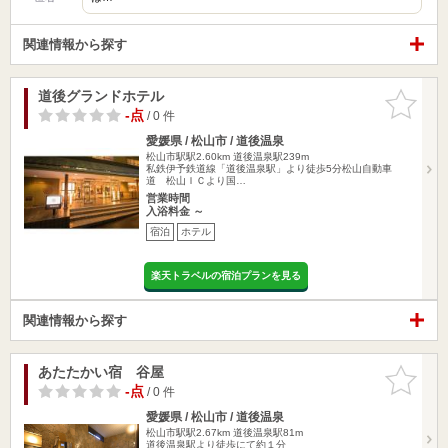
関連情報から探す
道後グランドホテル
お気に入
りに追加
-点
/ 0 件
愛媛県 / 松山市 / 道後温泉
松山市駅駅2.60km
道後温泉駅239m
私鉄伊予鉄道線「道後温泉駅」より徒歩5分松山自動車
道 松山ＩＣより国…
営業時間
入浴料金 ～
宿泊
ホテル
楽天トラベルの宿泊プランを見る
関連情報から探す
あたたかい宿 谷屋
お気に入
りに追加
-点
/ 0 件
愛媛県 / 松山市 / 道後温泉
松山市駅駅2.67km
道後温泉駅81m
道後温泉駅より徒歩にて約１分