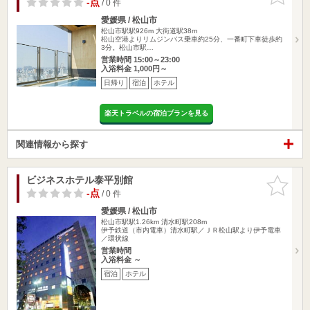
-点
/ 0 件
愛媛県 / 松山市
松山市駅駅926m
大街道駅38m
松山空港よりリムジンバス乗車約25分、一番町下車徒歩約
3分。松山市駅…
営業時間 15:00～23:00
入浴料金 1,000円～
日帰り
宿泊
ホテル
楽天トラベルの宿泊プランを見る
関連情報から探す
ビジネスホテル泰平別館
お気に入
りに追加
-点
/ 0 件
愛媛県 / 松山市
松山市駅駅1.26km
清水町駅208m
伊予鉄道（市内電車）清水町駅／ＪＲ松山駅より伊予電車
／環状線
営業時間
入浴料金 ～
宿泊
ホテル