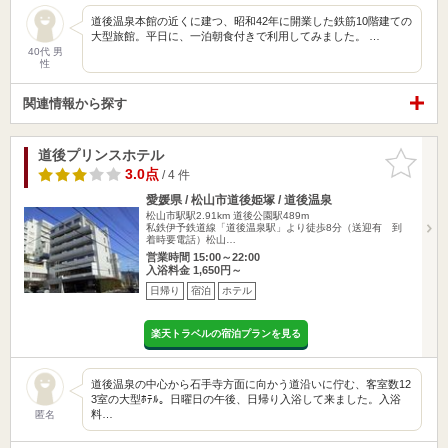
道後温泉本館の近くに建つ、昭和42年に開業した鉄筋10階建ての
大型旅館。平日に、一泊朝食付きで利用してみました。 …
40代 男
性
関連情報から探す
道後プリンスホテル
お気に入
りに追加
3.0点
/ 4 件
愛媛県 / 松山市道後姫塚 / 道後温泉
松山市駅駅2.91km
道後公園駅489m
私鉄伊予鉄道線「道後温泉駅」より徒歩8分（送迎有 到
着時要電話）松山…
営業時間 15:00～22:00
入浴料金 1,650円～
日帰り
宿泊
ホテル
楽天トラベルの宿泊プランを見る
道後温泉の中心から石手寺方面に向かう道沿いに佇む、客室数12
3室の大型ﾎﾃﾙ。日曜日の午後、日帰り入浴して来ました。入浴
料…
匿名