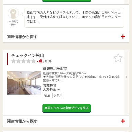
松山市内の大きなビジネスホテルで、１階の温泉が日帰り利用出
来ます。受付は温泉で独立していて、ホテルの宿泊用カウンター
では無…
～10代
男性
関連情報から探す
チェックイン松山
お気に入
りに追加
-点
/ 0 件
愛媛県 / 松山市
松山市駅駅816m
大街道駅323m
★大街道商店街徒歩１分足らず★松山IC～車で15分★松山
空港～車で2…
営業時間
入浴料金 ～
宿泊
ホテル
楽天トラベルの宿泊プランを見る
関連情報から探す