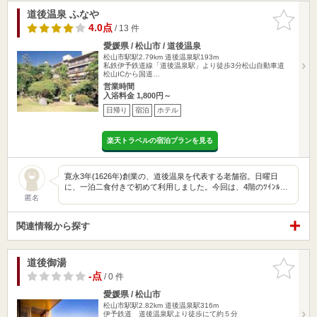
道後温泉 ふなや
お気に入
りに追加
4.0点
/ 13 件
愛媛県 / 松山市 / 道後温泉
松山市駅駅2.79km
道後温泉駅193m
私鉄伊予鉄道線「道後温泉駅」より徒歩3分松山自動車道
松山ICから国道…
営業時間
入浴料金 1,800円～
日帰り
宿泊
ホテル
楽天トラベルの宿泊プランを見る
寛永3年(1626年)創業の、道後温泉を代表する老舗宿。日曜日
に、一泊二食付きで初めて利用しました。今回は、4階のﾂｲﾝﾙ…
匿名
関連情報から探す
道後御湯
お気に入
りに追加
-点
/ 0 件
愛媛県 / 松山市
松山市駅駅2.82km
道後温泉駅316m
伊予鉄道 道後温泉駅より徒歩にて約５分