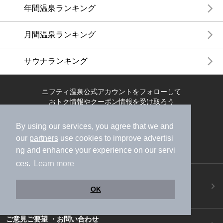
年間温泉ランキング
月間温泉ランキング
サウナランキング
ニフティ温泉公式アカウントをフォローして
おトク情報やクーポン情報を受け取ろう
By using our services, you agree that we and
our
partners
use cookies to improve advertisi
ng and enhance your experience on our servi
ces.
Learn more
ニフティ温泉アプリ
地図から温泉検索！お得な限定クーポンも！
OK
今すぐダウンロード！
ご意見ご要望 ・お問い合わせ