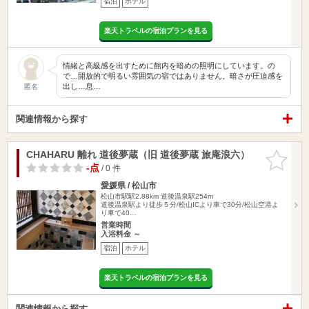
宿泊
ホテル
楽天トラベルの宿泊プランを見る
情緒と高級感を出すために館内を暗めの照明にしています。の
で…開放的で明るい雰囲気の宿ではありません。暗さが圧迫感を
出し…息…
匿名
関連情報から探す
CHAHARU 離れ 道後夢蔵（旧 道後夢蔵 旅庵浪六）
お気に入
りに追加
-点
/ 0 件
愛媛県 / 松山市
松山市駅駅2.88km
道後温泉駅254m
道後温泉駅より徒歩５分/松山ICより車で30分/松山空港よ
り車で40…
営業時間
入浴料金 ～
宿泊
ホテル
楽天トラベルの宿泊プランを見る
関連情報から探す