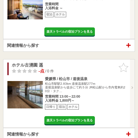
営業時間
入浴料金 ～
宿泊
ホテル
楽天トラベルの宿泊プランを見る
関連情報から探す
ホテル古湧園 遥
お気に入
りに追加
-点
/ 0 件
愛媛県 / 松山市 / 道後温泉
松山市駅駅2.83km
道後温泉駅277m
道後温泉駅から徒歩にて約５分 JR松山駅から市内電車約2
0分・タク…
営業時間 13:00～22:00
入浴料金 1,800円～
日帰り
宿泊
ホテル
楽天トラベルの宿泊プランを見る
関連情報から探す