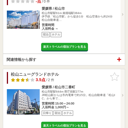
-点
/ 0 件
愛媛県 / 松山市
松山市駅駅61m
南堀端駅384m
伊予鉄「松山市駅」から徒歩1分 松山空港から約24分
松山自動車道…
営業時間
入浴料金 ～
宿泊
ホテル
楽天トラベルの宿泊プランを見る
関連情報から探す
松山ニューグランドホテル
お気に入
りに追加
3.5点
/ 2 件
愛媛県 / 松山市二番町
松山市駅駅644m
県庁前駅277m
JR松山駅からは市内電車で約15分。松山自動車道「松山I
C」から車で…
営業時間 15:00～24:00
入浴料金 1,000円～
日帰り
宿泊
ホテル
楽天トラベルの宿泊プランを見る