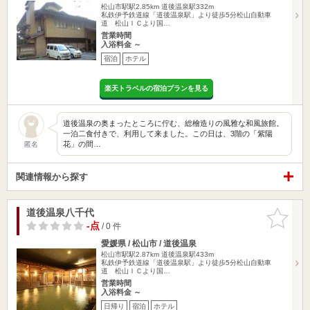
松山市駅駅2.85km
道後温泉駅332m
私鉄伊予鉄道線「道後温泉駅」より徒歩5分松山自動車
道 松山ＩＣより国…
営業時間
入浴料金 ～
宿泊
ホテル
楽天トラベルの宿泊プランを見る
道後温泉の奥まったところに佇む、総檜造りの風雅な和風旅館。
一泊二食付きで、利用して来ました。この日は、3階の「紫陽
花」の間…
匿名
関連情報から探す
道後温泉八千代
お気に入
りに追加
-点
/ 0 件
愛媛県 / 松山市 / 道後温泉
松山市駅駅2.87km
道後温泉駅433m
私鉄伊予鉄道線「道後温泉駅」より徒歩5分松山自動車
道 松山ＩＣより国…
営業時間
入浴料金 ～
日帰り
宿泊
ホテル