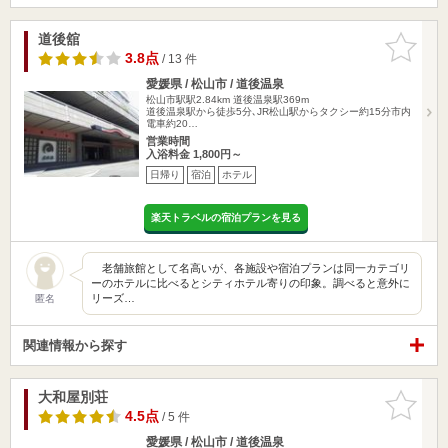
道後舘
お気に入
りに追加
3.8点
/ 13 件
愛媛県 / 松山市 / 道後温泉
松山市駅駅2.84km
道後温泉駅369m
道後温泉駅から徒歩5分､JR松山駅からタクシー約15分市内
電車約20…
営業時間
入浴料金 1,800円～
日帰り
宿泊
ホテル
楽天トラベルの宿泊プランを見る
老舗旅館として名高いが、各施設や宿泊プランは同一カテゴリ
ーのホテルに比べるとシティホテル寄りの印象。調べると意外に
リーズ…
匿名
関連情報から探す
大和屋別荘
お気に入
りに追加
4.5点
/ 5 件
愛媛県 / 松山市 / 道後温泉