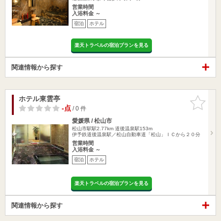
営業時間
入浴料金 ～
宿泊
ホテル
楽天トラベルの宿泊プランを見る
関連情報から探す
ホテル東雲亭
お気に入
りに追加
-点
/ 0 件
愛媛県 / 松山市
松山市駅駅2.77km
道後温泉駅153m
伊予鉄道後温泉駅／松山自動車道「松山」ＩＣから２０分
営業時間
入浴料金 ～
宿泊
ホテル
楽天トラベルの宿泊プランを見る
関連情報から探す