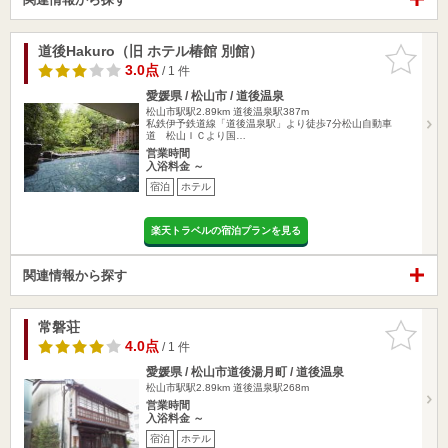
道後Hakuro（旧 ホテル椿館 別館）
お気に入
りに追加
3.0点
/ 1 件
愛媛県 / 松山市 / 道後温泉
松山市駅駅2.89km
道後温泉駅387m
私鉄伊予鉄道線「道後温泉駅」より徒歩7分松山自動車
道 松山ＩＣより国…
営業時間
入浴料金 ～
宿泊
ホテル
楽天トラベルの宿泊プランを見る
関連情報から探す
常磐荘
お気に入
りに追加
4.0点
/ 1 件
愛媛県 / 松山市道後湯月町 / 道後温泉
松山市駅駅2.89km
道後温泉駅268m
営業時間
入浴料金 ～
宿泊
ホテル