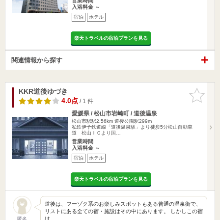
営業時間
入浴料金 ～
宿泊
ホテル
楽天トラベルの宿泊プランを見る
関連情報から探す
KKR道後ゆづき
お気に入
りに追加
4.0点
/ 1 件
愛媛県 / 松山市岩崎町 / 道後温泉
松山市駅駅2.56km
道後公園駅299m
私鉄伊予鉄道線「道後温泉駅」より徒歩5分松山自動車
道 松山ＩＣより国…
営業時間
入浴料金 ～
宿泊
ホテル
楽天トラベルの宿泊プランを見る
道後は、フーゾク系のお楽しみスポットもある普通の温泉街で、
リストにある全ての宿・施設はその中にあります。 しかしこの宿
は…
匿名