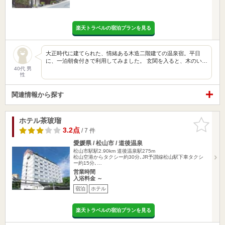
楽天トラベルの宿泊プランを見る
大正時代に建てられた、情緒ある木造二階建ての温泉宿。平日
に、一泊朝食付きで利用してみました。 玄関を入ると、木のい…
40代 男
性
関連情報から探す
ホテル茶玻瑠
お気に入
りに追加
3.2点
/ 7 件
愛媛県 / 松山市 / 道後温泉
松山市駅駅2.90km
道後温泉駅275m
松山空港からタクシー約30分､JR予讃線松山駅下車タクシ
ー約15分､…
営業時間
入浴料金 ～
宿泊
ホテル
楽天トラベルの宿泊プランを見る