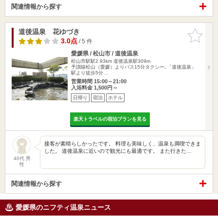
関連情報から探す
道後温泉 花ゆづき
お気に入
りに追加
3.0点
/ 5 件
愛媛県 / 松山市 / 道後温泉
松山市駅駅2.93km
道後温泉駅309m
予讃線松山（愛媛）よりバス15分タクシー､「道後温泉」
駅より徒歩5分…
営業時間 15:00～21:00
入浴料金 1,500円～
日帰り
宿泊
ホテル
楽天トラベルの宿泊プランを見る
接客が素晴らしかったです。 料理も美味しく、温泉も満喫できま
した。 道後温泉に近いので観光にも最適です。 また行きた…
40代 男
性
関連情報から探す
愛媛県のニフティ温泉ニュース