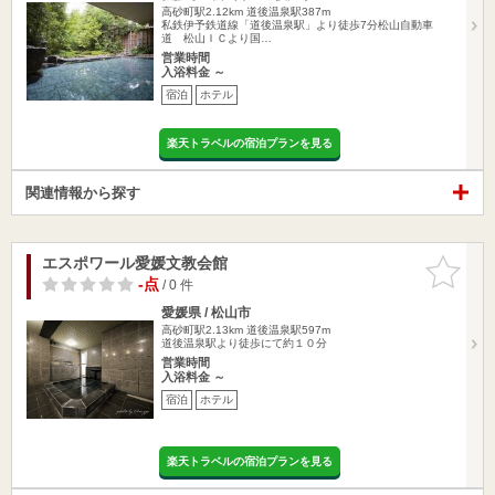
高砂町駅2.12km
道後温泉駅387m
私鉄伊予鉄道線「道後温泉駅」より徒歩7分松山自動車
道 松山ＩＣより国…
営業時間
入浴料金 ～
宿泊
ホテル
楽天トラベルの宿泊プランを見る
関連情報から探す
エスポワール愛媛文教会館
お気に入
りに追加
-点
/ 0 件
愛媛県 / 松山市
高砂町駅2.13km
道後温泉駅597m
道後温泉駅より徒歩にて約１０分
営業時間
入浴料金 ～
宿泊
ホテル
楽天トラベルの宿泊プランを見る