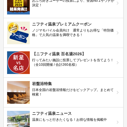
おふろ好きユーザーの投票により、全国No.1サウナが
決定！
ニフティ温泉プレミアムクーポン
ノジマモバイル会員向け 通常よりもお得な「特別価
格」で人気の温泉を満喫できる！
【ニフティ温泉 百名湯2026】
行ってみたい施設に投票してプレゼントを当てよう！
（全10回開催 / 合計260名様）
岩盤浴特集
日本全国の岩盤浴情報だけをピックアップ。まとめて
検索！
ニフティ温泉ニュース
温泉にもっと行きたくなる！お得な情報を掲載中