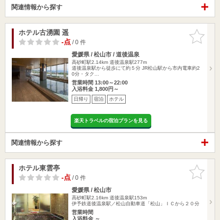
関連情報から探す
ホテル古湧園 遥
お気に入
りに追加
-点
/ 0 件
愛媛県 / 松山市 / 道後温泉
高砂町駅2.14km
道後温泉駅277m
道後温泉駅から徒歩にて約５分 JR松山駅から市内電車約2
0分・タク…
営業時間 13:00～22:00
入浴料金 1,800円～
日帰り
宿泊
ホテル
楽天トラベルの宿泊プランを見る
関連情報から探す
ホテル東雲亭
お気に入
りに追加
-点
/ 0 件
愛媛県 / 松山市
高砂町駅2.16km
道後温泉駅153m
伊予鉄道後温泉駅／松山自動車道「松山」ＩＣから２０分
営業時間
入浴料金 ～