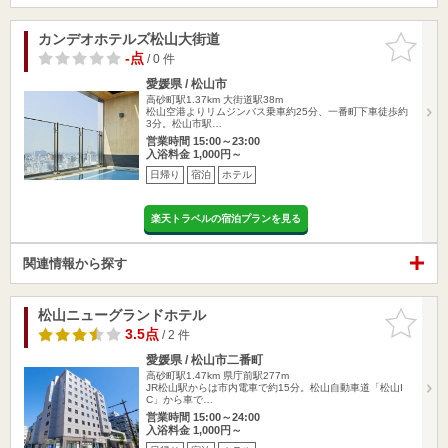
カンデオホテルズ松山大街道
お気に入
りに追加
-点
/ 0 件
愛媛県 / 松山市
高砂町駅1.37km
大街道駅38m
松山空港よりリムジンバス乗車約25分、一番町下車徒歩約
3分。松山市駅…
営業時間 15:00～23:00
入浴料金 1,000円～
日帰り
宿泊
ホテル
楽天トラベルの宿泊プランを見る
関連情報から探す
松山ニューグランドホテル
お気に入
りに追加
3.5点
/ 2 件
愛媛県 / 松山市二番町
高砂町駅1.47km
県庁前駅277m
JR松山駅からは市内電車で約15分。松山自動車道「松山I
C」から車で…
営業時間 15:00～24:00
入浴料金 1,000円～