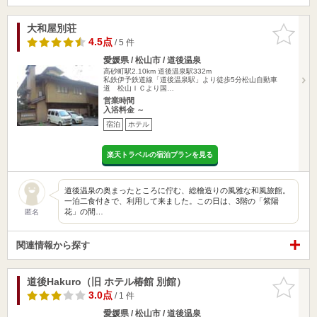
大和屋別荘
お気に入
りに追加
4.5点
/ 5 件
愛媛県 / 松山市 / 道後温泉
高砂町駅2.10km
道後温泉駅332m
私鉄伊予鉄道線「道後温泉駅」より徒歩5分松山自動車
道 松山ＩＣより国…
営業時間
入浴料金 ～
宿泊
ホテル
楽天トラベルの宿泊プランを見る
道後温泉の奥まったところに佇む、総檜造りの風雅な和風旅館。
一泊二食付きで、利用して来ました。この日は、3階の「紫陽
花」の間…
匿名
関連情報から探す
道後Hakuro（旧 ホテル椿館 別館）
お気に入
りに追加
3.0点
/ 1 件
愛媛県 / 松山市 / 道後温泉