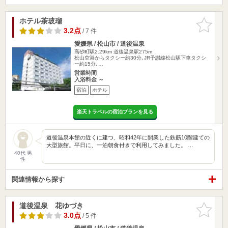
ホテル茶玻瑠
お気に入
りに追加
3.2点
/ 7 件
愛媛県 / 松山市 / 道後温泉
高砂町駅2.29km
道後温泉駅275m
松山空港からタクシー約30分､JR予讃線松山駅下車タクシ
ー約15分､…
営業時間
入浴料金 ～
宿泊
ホテル
楽天トラベルの宿泊プランを見る
道後温泉本館の近くに建つ、昭和42年に開業した鉄筋10階建ての
大型旅館。平日に、一泊朝食付きで利用してみました。 …
40代 男
性
関連情報から探す
道後温泉 花ゆづき
お気に入
りに追加
3.0点
/ 5 件