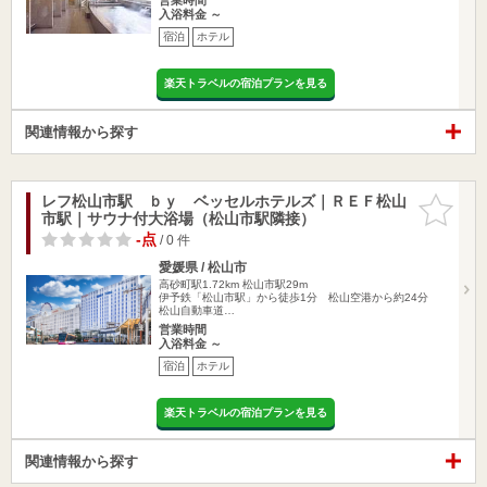
入浴料金 ～
宿泊
ホテル
楽天トラベルの宿泊プランを見る
関連情報から探す
レフ松山市駅 ｂｙ ベッセルホテルズ｜ＲＥＦ松山
お気に入
市駅｜サウナ付大浴場（松山市駅隣接）
りに追加
-点
/ 0 件
愛媛県 / 松山市
高砂町駅1.72km
松山市駅29m
伊予鉄「松山市駅」から徒歩1分 松山空港から約24分
松山自動車道…
営業時間
入浴料金 ～
宿泊
ホテル
楽天トラベルの宿泊プランを見る
関連情報から探す