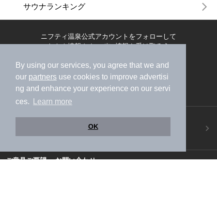
サウナランキング
ニフティ温泉公式アカウントをフォローして
おトク情報やクーポン情報を受け取ろう
By using our services, you agree that we and
our
partners
use cookies to improve advertisi
ng and enhance your experience on our servi
ces.
Learn more
ニフティ温泉アプリ
OK
地図から温泉検索！お得な限定クーポンも！
今すぐダウンロード！
ご意見ご要望 ・お問い合わせ
施設データの新規追加や修正依頼もこちらから
スマートフォン
/
PC
加盟店募集（資料請求）
広告出稿のご案内