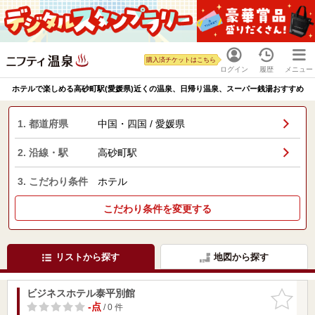
購入済チケットはこちら
ログイン
履歴
メニュー
ホテルで楽しめる高砂町駅(愛媛県)近くの温泉、日帰り温泉、スーパー銭湯おすすめ
1. 都道府県
中国・四国 / 愛媛県
2. 沿線・駅
高砂町駅
3. こだわり条件
ホテル
こだわり条件を変更する
リストから探す
地図から探す
ビジネスホテル泰平別館
お気に入
りに追加
-点
/ 0 件