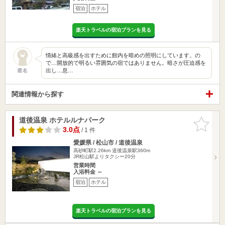
宿泊
ホテル
楽天トラベルの宿泊プランを見る
情緒と高級感を出すために館内を暗めの照明にしています。の
で…開放的で明るい雰囲気の宿ではありません。暗さが圧迫感を
出し…息…
匿名
関連情報から探す
道後温泉 ホテルルナパーク
お気に入
りに追加
3.0点
/ 1 件
愛媛県 / 松山市 / 道後温泉
高砂町駅2.26km
道後温泉駅360m
JR松山駅よりタクシー20分
営業時間
入浴料金 ～
宿泊
ホテル
楽天トラベルの宿泊プランを見る