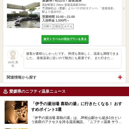
愛媛県 / 松山市 / 道後温泉
高砂町駅2.29km
道後温泉駅309m
予讃線松山（愛媛）よりバス15分タクシー､「道後温泉」
駅より徒歩5分…
営業時間 15:00～21:00
入浴料金 1,500円～
日帰り
宿泊
ホテル
楽天トラベルの宿泊プランを見る
接客が素晴らしかったです。 料理も美味しく、温泉も満喫できま
した。 道後温泉に近いので観光にも最適です。 また行きた…
40代 男
性
関連情報から探す
愛媛県のニフティ温泉ニュース
「伊予の湯治場 喜助の湯」に行きたくなる！ おす
すめポイント3選
「伊予の湯治場 喜助の湯」は、JR松山駅から徒歩1分とい
う抜群のアクセスを誇る温浴施設。「ニフティ温泉 サウナ
ランキング」で2年連続1位を獲得し、全国から多くのサウ