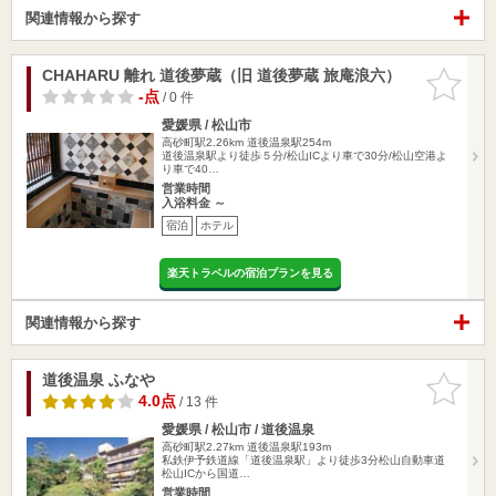
関連情報から探す
CHAHARU 離れ 道後夢蔵（旧 道後夢蔵 旅庵浪六）
お気に入
りに追加
-点
/ 0 件
愛媛県 / 松山市
高砂町駅2.26km
道後温泉駅254m
道後温泉駅より徒歩５分/松山ICより車で30分/松山空港よ
り車で40…
営業時間
入浴料金 ～
宿泊
ホテル
楽天トラベルの宿泊プランを見る
関連情報から探す
道後温泉 ふなや
お気に入
りに追加
4.0点
/ 13 件
愛媛県 / 松山市 / 道後温泉
高砂町駅2.27km
道後温泉駅193m
私鉄伊予鉄道線「道後温泉駅」より徒歩3分松山自動車道
松山ICから国道…
営業時間