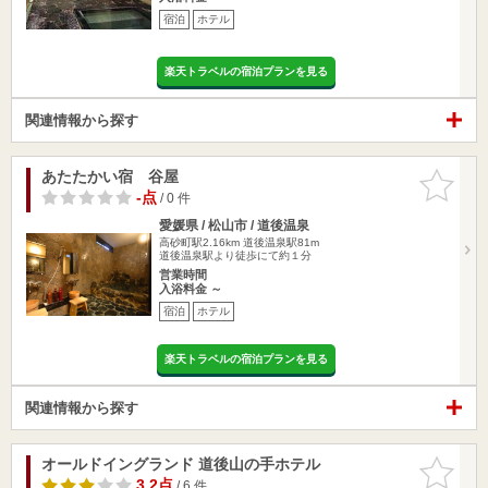
宿泊
ホテル
楽天トラベルの宿泊プランを見る
関連情報から探す
あたたかい宿 谷屋
お気に入
りに追加
-点
/ 0 件
愛媛県 / 松山市 / 道後温泉
高砂町駅2.16km
道後温泉駅81m
道後温泉駅より徒歩にて約１分
営業時間
入浴料金 ～
宿泊
ホテル
楽天トラベルの宿泊プランを見る
関連情報から探す
オールドイングランド 道後山の手ホテル
お気に入
りに追加
3.2点
/ 6 件