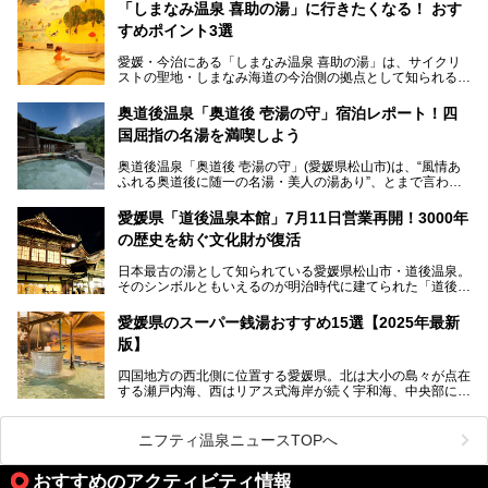
ナーが訪れる人気スポットです。天然温泉・サウナ・岩盤
「しまなみ温泉 喜助の湯」に行きたくなる！ おす
浴・食事・宿泊まで“癒しのすべて”がそろう人気施設の中で
すめポイント3選
も、特におすすめしたい3つのポイントについて厳選してお
届けします。読めばきっと、行きたくなること間違いなし！
愛媛・今治にある「しまなみ温泉 喜助の湯」は、サイクリ
ストの聖地・しまなみ海道の今治側の拠点として知られる人
気の温泉施設。「日本一サイクリストが集まる温泉」とも呼
ばれていて、自転車ロッカーや工具、給水サービスなど、旅
奥道後温泉「奥道後 壱湯の守」宿泊レポート！四
人に嬉しい工夫がたっぷり。お風呂は内湯から半露天、サウ
国屈指の名湯を満喫しよう
ナまで種類豊富で広々空間。泉質も温度もバリエーション豊
かで、湯めぐり感覚で楽しめちゃいます。
奥道後温泉「奥道後 壱湯の守」(愛媛県松山市)は、“風情あ
ふれる奥道後に随一の名湯・美人の湯あり”、とまで言われ
る四国屈指の名湯です。最も有名なのが、西日本最大級の大
今回は人気のこの施設の中でも、特におすすめしたい3つの
露天風呂。日々の生活から隔離された非日常感を味わえま
ポイントについて厳選してお届けします。読めばきっと、行
愛媛県「道後温泉本館」7月11日営業再開！3000年
す。
きたくなること間違いなし！
の歴史を紡ぐ文化財が復活
日帰り入浴も可能ですが、宿泊してじっくり楽しむのがベス
日本最古の湯として知られている愛媛県松山市・道後温泉。
ト。今回はニフティ温泉ライターである筆者自ら宿泊し、名
そのシンボルともいえるのが明治時代に建てられた「道後温
物の大露天風呂「翠明の湯」の全浴槽をご紹介。また、パブ
泉本館」です。平成31年1月から約5年半にわたって行って
リックスペース・貸切露天風呂・客室・食事など、多角的に
いた保存修理工事が終わり、いよいよ2024年7月11日から
その魅力をご紹介します！
愛媛県のスーパー銭湯おすすめ15選【2025年最新
全館営業再開となります。
版】
四国地方の西北側に位置する愛媛県。北は大小の島々が点在
する瀬戸内海、西はリアス式海岸が続く宇和海、中央部には
西日本最高峰の石鎚山とその連山に囲まれたバラエティ豊か
な自然と、温暖な気候が魅力の県です。
日本最古の温泉といわれる道後温泉を筆頭に、多くの温泉が
ニフティ温泉ニュースTOPへ
ある愛媛県は、スーパー銭湯も豊富です。中には、中四国地
方を代表する人気の施設も。今回は、愛媛県の誇るスーパー
おすすめのアクティビティ情報
銭湯をピックアップしました。