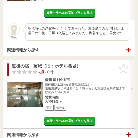
楽天トラベルの宿泊プランを見る
明治時代の洋館をｲﾒｰｼﾞして造られた、道後温泉の大型ﾎﾃﾙ。土
曜日の午後、日帰り入浴してみました。到着すると、男女ｽﾀｯ…
匿名
関連情報から探す
道後の宿 葛城（旧：ホテル葛城）
お気に入
りに追加
-点
/ 0 件
愛媛県 / 松山市
高砂町駅2.28km
道後温泉駅316m
道後温泉駅より徒歩５分！坊っちゃん湯道後温泉本館まで
は徒歩１分の好立…
営業時間
入浴料金 ～
宿泊
ホテル
楽天トラベルの宿泊プランを見る
関連情報から探す