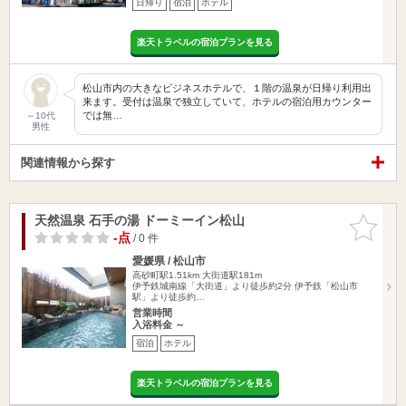
日帰り
宿泊
ホテル
楽天トラベルの宿泊プランを見る
松山市内の大きなビジネスホテルで、１階の温泉が日帰り利用出
来ます。受付は温泉で独立していて、ホテルの宿泊用カウンター
では無…
～10代
男性
関連情報から探す
天然温泉 石手の湯 ドーミーイン松山
お気に入
りに追加
-点
/ 0 件
愛媛県 / 松山市
高砂町駅1.51km
大街道駅181m
伊予鉄城南線「大街道」より徒歩約2分 伊予鉄「松山市
駅」より徒歩約…
営業時間
入浴料金 ～
宿泊
ホテル
楽天トラベルの宿泊プランを見る