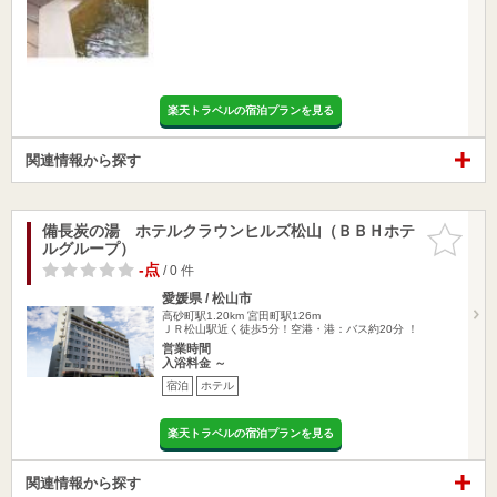
楽天トラベルの宿泊プランを見る
関連情報から探す
備長炭の湯 ホテルクラウンヒルズ松山（ＢＢＨホテ
お気に入
ルグループ）
りに追加
-点
/ 0 件
愛媛県 / 松山市
高砂町駅1.20km
宮田町駅126m
ＪＲ松山駅近く徒歩5分！空港・港：バス約20分 ！
営業時間
入浴料金 ～
宿泊
ホテル
楽天トラベルの宿泊プランを見る
関連情報から探す