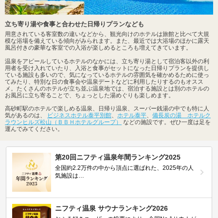
立ち寄り湯や食事と合わせた日帰りプランなども
用意されている客室数の違いなどから、観光向けのホテルは旅館と比べて大規
模な浴場を備えている傾向がみられます。また、最近では大浴場のほかに露天
風呂付きの豪華な客室での入浴が楽しめるところも増えてきています。
温泉をアピールしているホテルのなかには、立ち寄り湯として宿泊客以外の利
用者を受け入れていたり、入浴と食事がセットになった日帰りプランを提供し
ている施設も多いので、気になっているホテルの雰囲気を確かめるために使っ
てみたり、特別な日の食事会や温泉デートなどに利用したりするのもオスス
メ。たくさんのホテルが立ち並ぶ温泉地では、宿泊する施設とは別のホテルの
お風呂に立ち寄ることで、ちょっとした湯めぐりも楽しめます。
高砂町駅のホテルで楽しめる温泉、日帰り温泉、スーパー銭湯の中でも特に人
気があるのは、
ビジネスホテル泰平別館
、
ホテル泰平
、
備長炭の湯 ホテルク
ラウンヒルズ松山（ＢＢＨホテルグループ）
などの施設です。ぜひ一度は足を
運んでみてください。
第20回ニフティ温泉年間ランキング2025
全国約2.2万件の中から頂点に選ばれた、2025年の人
気施設は…
ニフティ温泉 サウナランキング2026