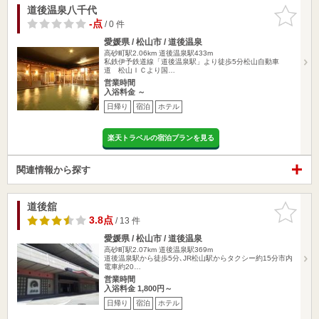
道後温泉八千代
お気に入
りに追加
-点
/ 0 件
愛媛県 / 松山市 / 道後温泉
高砂町駅2.06km
道後温泉駅433m
私鉄伊予鉄道線「道後温泉駅」より徒歩5分松山自動車
道 松山ＩＣより国…
営業時間
入浴料金 ～
日帰り
宿泊
ホテル
楽天トラベルの宿泊プランを見る
関連情報から探す
道後舘
お気に入
りに追加
3.8点
/ 13 件
愛媛県 / 松山市 / 道後温泉
高砂町駅2.07km
道後温泉駅369m
道後温泉駅から徒歩5分､JR松山駅からタクシー約15分市内
電車約20…
営業時間
入浴料金 1,800円～
日帰り
宿泊
ホテル