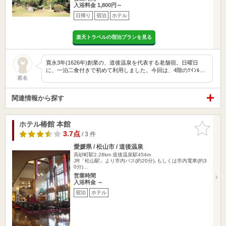
入浴料金 1,800円～
日帰り
宿泊
ホテル
楽天トラベルの宿泊プランを見る
寛永3年(1626年)創業の、道後温泉を代表する老舗宿。日曜日
に、一泊二食付きで初めて利用しました。今回は、4階のﾂｲﾝﾙ…
匿名
関連情報から探す
ホテル椿館 本館
お気に入
りに追加
3.7点
/ 3 件
愛媛県 / 松山市 / 道後温泉
高砂町駅2.28km
道後温泉駅454m
JR「松山駅」より市内バス(約20分)､もしくは市内電車(約3
0分)…
営業時間
入浴料金 ～
宿泊
ホテル