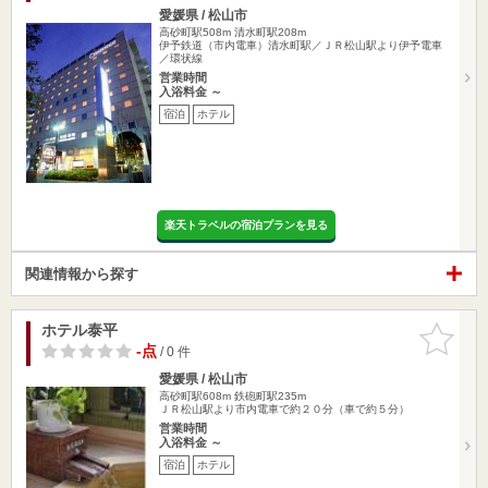
愛媛県 / 松山市
高砂町駅508m
清水町駅208m
伊予鉄道（市内電車）清水町駅／ＪＲ松山駅より伊予電車
／環状線
営業時間
入浴料金 ～
宿泊
ホテル
楽天トラベルの宿泊プランを見る
関連情報から探す
ホテル泰平
お気に入
りに追加
-点
/ 0 件
愛媛県 / 松山市
高砂町駅608m
鉄砲町駅235m
ＪＲ松山駅より市内電車で約２０分（車で約５分）
営業時間
入浴料金 ～
宿泊
ホテル