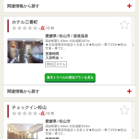
関連情報から探す
ホテル三番町
お気に入
りに追加
-点
/ 0 件
愛媛県 / 松山市 / 道後温泉
高砂町駅1.63km
大街道駅307m
★大街道商店街徒歩１分足らず★松山IC～車で15分★松山
空港～車で2…
営業時間
入浴料金 ～
宿泊
ホテル
楽天トラベルの宿泊プランを見る
関連情報から探す
チェックイン松山
お気に入
りに追加
-点
/ 0 件
愛媛県 / 松山市
高砂町駅1.64km
大街道駅323m
★大街道商店街徒歩１分足らず★松山IC～車で15分★松山
空港～車で2…
営業時間