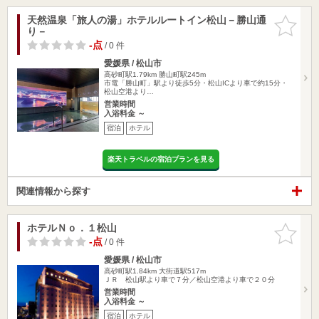
天然温泉「旅人の湯」ホテルルートイン松山－勝山通
お気に入
り－
りに追加
-点
/ 0 件
愛媛県 / 松山市
高砂町駅1.79km
勝山町駅245m
市電「勝山町」駅より徒歩5分・松山ICより車で約15分・
松山空港より…
営業時間
入浴料金 ～
宿泊
ホテル
楽天トラベルの宿泊プランを見る
関連情報から探す
ホテルＮｏ．１松山
お気に入
りに追加
-点
/ 0 件
愛媛県 / 松山市
高砂町駅1.84km
大街道駅517m
ＪＲ 松山駅より車で７分／松山空港より車で２０分
営業時間
入浴料金 ～
宿泊
ホテル