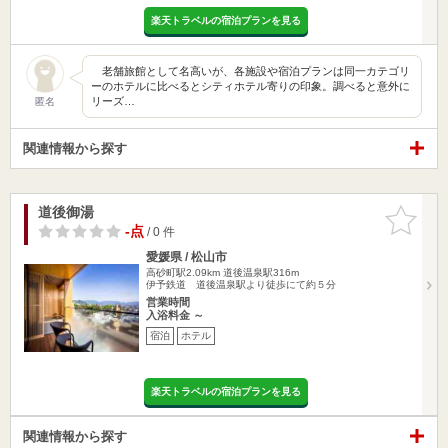
楽天トラベルの宿泊プランを見る
老舗旅館として名高いが、各施設や宿泊プランは同一カテゴリ
ーのホテルに比べるとシティホテル寄りの印象。調べると意外に
リーズ…
匿名
関連情報から探す
道後御湯
お気に入
りに追加
-点
/ 0 件
愛媛県 / 松山市
高砂町駅2.09km
道後温泉駅316m
伊予鉄道 道後温泉駅より徒歩にて約５分
営業時間
入浴料金 ～
宿泊
ホテル
楽天トラベルの宿泊プランを見る
関連情報から探す