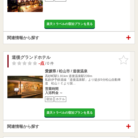
楽天トラベルの宿泊プランを見る
関連情報から探す
道後グランドホテル
お気に入
りに追加
-点
/ 0 件
愛媛県 / 松山市 / 道後温泉
高砂町駅1.91km
道後温泉駅239m
私鉄伊予鉄道線「道後温泉駅」より徒歩5分松山自動車
道 松山ＩＣより国…
営業時間
入浴料金 ～
宿泊
ホテル
楽天トラベルの宿泊プランを見る
関連情報から探す