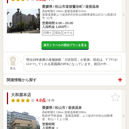
愛媛県 / 松山市道後鷺谷町 / 道後温泉
高砂町駅2.16km
道後温泉駅310m
道後温泉駅より徒歩約5分松山自動車道松山ICから国道33
号･11号･…
営業時間 6:00～25:00
入浴料金 1,650円～
日帰り
宿泊
ホテル
楽天トラベルの宿泊プランを見る
明治18年創業の老舗旅館「川吉別荘」が前身。現在は、ﾄﾞｱﾏﾝが
ｴｽｺｰﾄしてくれる英国調のﾎﾃﾙになっています。祝日の午…
匿名
関連情報から探す
大和屋本店
お気に入
りに追加
4.0点
/ 8 件
愛媛県 / 松山市 / 道後温泉
高砂町駅2.19km
道後温泉駅288m
私鉄伊予鉄道線「道後温泉駅」より徒歩5分松山自動車
道 松山ＩＣより国…
営業時間
入浴料金 ～