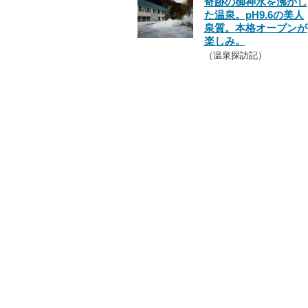
奇跡の御神水を沸かし
た温泉。pH9.6の美人
泉質。本格オープンが
楽しみ。
（温泉探訪記）