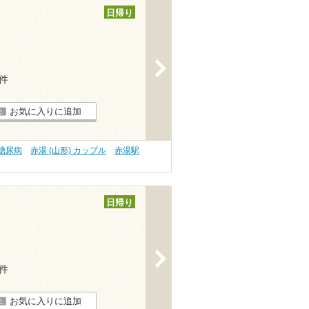
日帰り
>
3件
お気に入りに追加
 糖尿病
赤湯 (山形) カップル
赤湯駅
日帰り
>
5件
お気に入りに追加