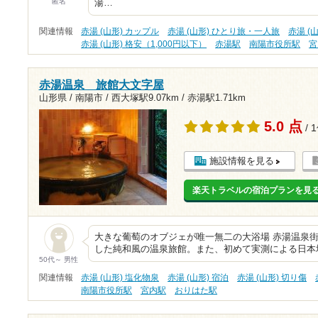
匿名
湯…
関連情報
赤湯 (山形) カップル
赤湯 (山形) ひとり旅・一人旅
赤湯 (
赤湯 (山形) 格安（1,000円以下）
赤湯駅
南陽市役所駅
宮
赤湯温泉 旅館大文字屋
山形県 / 南陽市 /
西大塚駅9.07km
/
赤湯駅1.71km
5.0 点
/ 
施設情報を見る
楽天トラベルの宿泊プランを見
大きな葡萄のオブジェが唯一無二の大浴場 赤湯温泉
した純和風の温泉旅館。また、初めて実測による日本
50代～ 男性
関連情報
赤湯 (山形) 塩化物泉
赤湯 (山形) 宿泊
赤湯 (山形) 切り傷
南陽市役所駅
宮内駅
おりはた駅