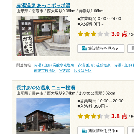
赤湯温泉 あっこポッポ湯
山形県 / 南陽市 /
西大塚駅9.08km
/
赤湯駅1.66km
■営業時間 0:00～24:00
■入浴料 0円～
3.0 点
/ 
施設情報を見る
関連情報
赤湯 (山形) 炭酸水素塩泉
赤湯 (山形) 硫酸塩泉
赤湯 (山形)
南陽市役所駅
宮内駅
おりはた駅
長井あやめ温泉 ニュー桜湯
山形県 / 長井市 /
西大塚駅9.74km
/
あやめ公園駅3.82km
■営業時間 10:00～20:00
■入浴料 350円～
3.8 点
/ 
施設情報を見る