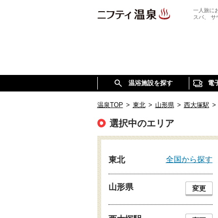
一人旅に
スパ、 
温浴施設を探す
電
温泉TOP
>
東北
>
山形県
>
西大塚駅
>
選択中のエリア
全国から探す
東北
山形県
変更