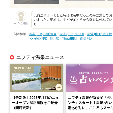
以前訪れようとした時は改装中だったのか営業してお
いました。場所は、ナビが示す所から微妙に外れてい
～10代 男性
じ…
関連情報
赤湯 (山形) 硫酸塩泉
赤湯 (山形) 切り傷
赤湯 (山形) 冷え性
あやめ公園駅
長井駅
羽前成田駅
南長井駅
ニフティ温泉ニュース
【最新版】2026年注目のニュ
ニフティ温泉が新提案「占
ーオープン温浴施設をご紹介
ンチ」スタート！温泉×占い
（随時更新）
湯あがりに、こころもスッ