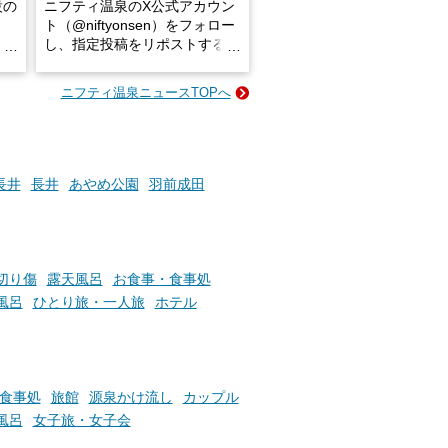
設の
ニフティ温泉のX公式アカウン
ト（@niftyonsen）をフォロー
し、指定投稿をリポストする
占い
と、抽選で各回26（ふろ）名
な
様（合計260名様）に選べるe-
ニフティ温泉ニュースTOPへ
ン
GIFT500円分をプレゼントい
たします。
楽し
ふろ
長井
長井
あやめ公園
羽前成田
切り傷
露天風呂
お食事・食事処
風呂
ひとり旅・一人旅
ホテル
食事処
旅館
源泉かけ流し
カップル
風呂
女子旅・女子会