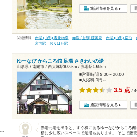
施設情報を見る
関連情報
赤湯 (山形) 塩化物泉
赤湯 (山形) 硫黄泉
赤湯 (山形) 宿泊
宮内駅
おりはた駅
ゆーなび からころ館 足湯 さきわいの湯
山形県 / 南陽市 /
西大塚駅9.06km
/
赤湯駅1.68km
■営業時間 9:00～20:00
■入浴料 0円～
3.5 点
/ 
施設情報を見る
赤湯元湯を出ると、すぐ横にあるゆーなびからころ館
横に少し広いスペースで足湯もあります。 そこで販