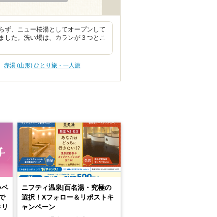
らず、ニュー桜湯としてオープンして
ました。洗い場は、カランが３つとこ
赤湯 (山形) ひとり旅・一人旅
いベ
ニフティ温泉|百名湯・究極の
で
選択！Xフォロー＆リポストキ
キリ
ャンペーン