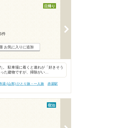
日帰り
>
16件
お気に入りに追加
た。 駐車場に着くと連れが「好きそう
入った建物ですが、掃除がい…
赤湯 (山形) ひとり旅・一人旅
赤湯駅
宿泊
>