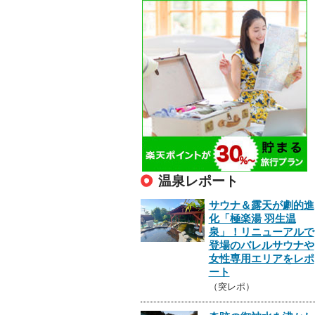
温泉レポート
サウナ＆露天が劇的進
化「極楽湯 羽生温
泉」！リニューアルで
登場のバレルサウナや
女性専用エリアをレポ
ート
（突レポ）