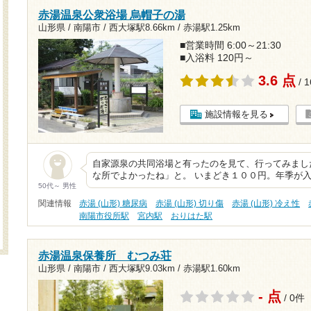
赤湯温泉公衆浴場 烏帽子の湯
山形県 / 南陽市 /
西大塚駅8.66km
/
赤湯駅1.25km
■営業時間 6:00～21:30
■入浴料 120円～
3.6 点
/ 
施設情報を見る
自家源泉の共同浴場と有ったのを見て、行ってみまし
な所でよかったね」と。 いまどき１００円。年季が
50代～ 男性
関連情報
赤湯 (山形) 糖尿病
赤湯 (山形) 切り傷
赤湯 (山形) 冷え性
南陽市役所駅
宮内駅
おりはた駅
赤湯温泉保養所 むつみ荘
山形県 / 南陽市 /
西大塚駅9.03km
/
赤湯駅1.60km
- 点
/ 0件