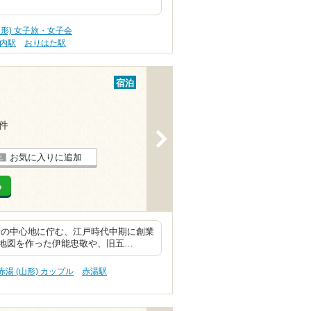
山形) 女子旅・女子会
内駅
おりはた駅
宿泊
1件
>
お気に入りに追加
る
街の中心地に佇む、江戸時代中期に創業
地図を作った伊能忠敬や、旧五…
赤湯 (山形) カップル
赤湯駅