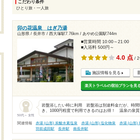
こだわり条件
ひとり旅・一人旅
卯の花温泉 はぎ乃湯
山形県 / 長井市 /
西大塚駅7.76km
/
あやめ公園駅744m
■営業時間 10:00～21:00
■入浴料 500円～
4.0 点
/ 
施設情報を見る
楽天トラベルの宿泊プランを見
岩盤浴したい時に利用 岩盤浴は別途料金だが、時間
き、1000円程度で利用できるのはお得！ 温泉の泉
50代～ 女性
関連情報
赤湯 (山形) 炭酸水素塩泉
赤湯 (山形) 塩化物泉
赤湯 (山形)
羽前成田駅
長井駅
南長井駅