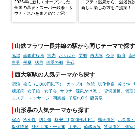
2026年に新しくオープンした
ニフティ温泉から、温浴施
全国の温泉・スーパー銭湯・サ
新しい楽しみ方をご提案！
ウナ・スパをまとめてご紹介！
※随時更新しています
温泉で体を癒したあとに、
でこころもスッキリ──そん
天然温泉や露天風呂、注目のサ
新体験が楽しめる「占いベ
ウナなど、こだわりの魅力がつ
チ」を展開中♨
まったスポットが続々登場して
山鉄フラワー長井線の駅から同じテーマで探す
います。
手相やタロットなど気軽に
現地取材記事もあわせて紹介し
める占いで、“ととのう”お
赤湯
南陽市役所
宮内
おりはた
梨郷
西大塚
今泉
時庭
南
ていますので、気になる施設は
時間を、もっと特別に。
白兎
蚕桑
鮎貝
四季の郷
荒砥
ぜひチェックして次のおでかけ
先の参考にしてみてください
西大塚駅の人気テーマから探す
ね。
宿泊
格安（1,000円以下）
カップル
旅館
塩化物泉
冷え性
糖尿病
女子旅・女子会
サウナ
源泉かけ流し
貸切風呂、個室
エステ・マッサージ
朝風呂
子連れOK
硫黄泉
山形県の人気テーマから探す
宿泊
冷え性
切り傷
格安（1,000円以下）
露天風呂
お食事・
塩化物泉
ひとり旅・一人旅
ホテル
硫酸塩泉
貸切風呂、個室