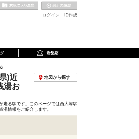
お気に入りの温泉
最近の履歴
ログイン
ID作成
グ
岩盤浴
め
県)近
地図から探す
銭湯お
が走る駅です。このページでは西大塚駅
銭湯情報をご紹介します。