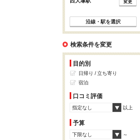
西大塚駅
変更
沿線・駅を選択
検索条件を変更
目的別
日帰り / 立ち寄り
宿泊
口コミ評価
指定なし
以上
予算
下限なし
～