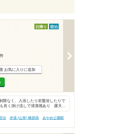
日帰り
宿泊
>
2件
お気に入りに追加
る
制限なく、入浴したり岩盤浴したりで
質も良く掛け流しで清潔感あり 露天…
 宿泊
赤湯 (山形) 糖尿病
あやめ公園駅