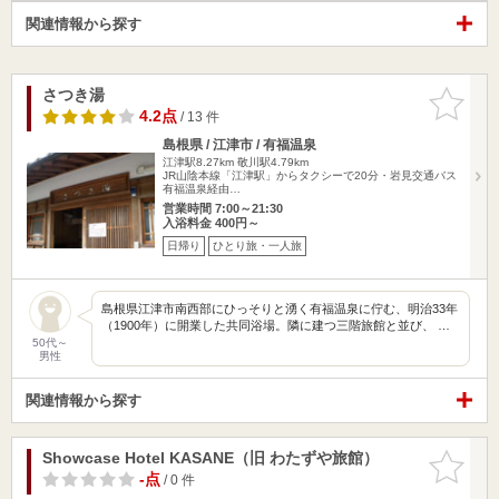
関連情報から探す
さつき湯
お気に入
りに追加
4.2点
/ 13 件
島根県 / 江津市 / 有福温泉
江津駅8.27km
敬川駅4.79km
JR山陰本線「江津駅」からタクシーで20分・岩見交通バス
有福温泉経由…
営業時間 7:00～21:30
入浴料金 400円～
日帰り
ひとり旅・一人旅
島根県江津市南西部にひっそりと湧く有福温泉に佇む、明治33年
（1900年）に開業した共同浴場。隣に建つ三階旅館と並び、 …
50代～
男性
関連情報から探す
Showcase Hotel KASANE（旧 わたずや旅館）
お気に入
りに追加
-点
/ 0 件