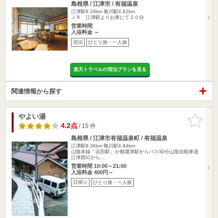
島根県 / 江津市 / 有福温泉
江津駅8.29km
敬川駅4.82km
ＪＲ 江津駅よりお車にて２０分
営業時間
入浴料金 ～
宿泊
ひとり旅・一人旅
楽天トラベルの宿泊プランを見る
関連情報から探す
やよい湯
お気に入
りに追加
4.2点
/ 15 件
島根県 / 江津市有福温泉町 / 有福温泉
江津駅8.36km
敬川駅4.84km
山陰本線「浜田駅」か都濃津駅からバス30分山陰自動車道
江津西ICから…
営業時間 10:00～21:00
入浴料金 400円～
日帰り
ひとり旅・一人旅