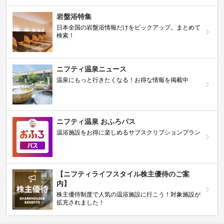
岩盤浴特集
日本全国の岩盤浴情報だけをピックアップ。まとめて
検索！
ニフティ温泉ニュース
温泉にもっと行きたくなる！お得な情報を掲載中
ニフティ温泉 おふろパス
温浴施設をお得に楽しめるサブスクリプションプラン
【ニフティライフスタイル株主優待のご案
内】
株主優待制度で人気の温浴施設に行こう！対象施設が
拡充されました！