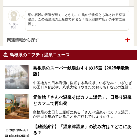
細い石段の坂道が続くことから、山陰の伊香保とも称される有福
温泉。この温泉地の土産物で有名な「善太郎餅本店」の手前に位
置し、…
50代～
男性
関連情報から探す
島根県のニフティ温泉ニュース
島根県のスーパー銭湯おすすめ15選【2025年最新
版】
中国地方の日本海側に位置する島根県。いざなみ・いざなぎ
の国引き伝説や、八岐大蛇（やまたのおろち）などの逸話が
残る神話の里というイメージが強く、出雲大社には毎年多く
の参拝客が訪れます。「出雲縁結び空港」への直行便なら、
元旅館「さんべ温泉そばカフェ湯元」。日帰り温泉
首都圏からでも実は2時間圏内で到着できるアクセスも魅力
とカフェで再出発
です。
そんな島根県には、玉造温泉（松江市）や温泉津温泉（大田
島根県の太田市三瓶町にある「さんべ温泉そばカフェ湯元」
市）など、古くから知られる温泉郷が多くあります。ゆった
が注目を集めていることをご存じでしょうか？
り流れる時間のなかで、心の底からのんびりできるスーパー
銭湯＆日帰り温泉の数々をピックアップしてご紹介します。
「さんべ温泉そばカフェ湯元」は日帰り温泉と、名物のそば
【難読漢字】「温泉津温泉」の読み方は？どこにあ
を提供するカフェという新しい営業スタイルで、観光客に限
る？
らず地元民にも親しまれています。