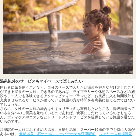
温泉以外のサービスもマイペースで楽しみたい
同行者に気を使うことなく、自分のペースで入りたい温泉を好きなだけ楽しむこと
ができる温泉の一人旅。できるのであれば、ライブラリーや休憩スペースなどの施
設や、一人でも体験できるアクティビティープランなど、お風呂に入る時間以外も
充実させられるサービスが整っている施設の方が時間を有意義に使えるのではない
でしょうか。
さらに、女性の一人旅の場合はセキュリティ面も重視したいところ。普段頑張って
いる自分へのご褒美も兼ねているのであれば、食事にこだわっているのはもちろ
ん、ボディケアやエステなどトリートメントサービスを提供している施設を選びた
いものです。
江津駅の一人旅におすすめの温泉、日帰り温泉、スーパー銭湯の中でも特に人気が
あるのは、
天然温泉「石州の湯」スーパーホテル江津駅前
、
フェリース有福温泉
、