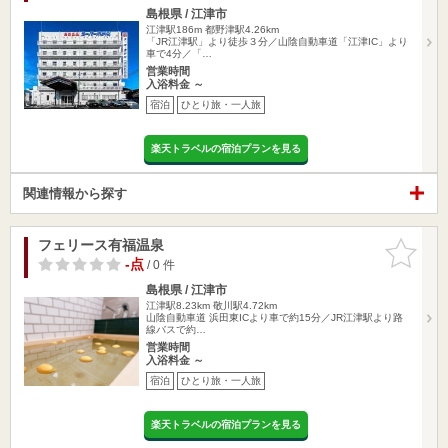
島根県 / 江津市
江津駅186m
都野津駅4.26km
「JR江津駅」より徒歩３分／山陰自動車道「江津IC」より
車で4分／「…
営業時間
入浴料金 ～
宿泊
ひとり旅・一人旅
楽天トラベルの宿泊プランを見る
関連情報から探す
フェリース有福温泉
お気に入
りに追加
-点
/ 0 件
島根県 / 江津市
江津駅8.23km
敬川駅4.72km
山陰自動車道 浜田東ICより車で約15分／JR江津駅より路
線バスで約…
営業時間
入浴料金 ～
宿泊
ひとり旅・一人旅
楽天トラベルの宿泊プランを見る