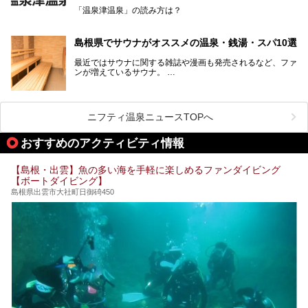
「温泉津温泉」の読み方は？
宿泊をせずとも、気軽に源泉のお湯をつかった温泉と、美味
しいそばが楽しめるなんて、とても素敵ですよね。
読めそうで読めない、難読温泉地名漢字。あなたは読めます
しかし、元は温泉旅館だったこちらの施設、さまざまな背景
か？
を経て現在のスタイルに辿り着いているのです。
島根県でサウナがオススメの温泉・銭湯・スパ10選
最近ではサウナに関する雑誌や漫画も発売されるなど、ファ
ンが増えているサウナ。
しかしサウナは一口にサウナと言っても、ドライサウナ、ス
ニフティ温泉ニュースTOPへ
チームサウナ、塩サウナなどが存在し、施設によって様々な
こだわりを持つ施設も増えています。
おすすめのアクティビティ情報
今回はそんな今話題のサウナが楽しめる、島根県内にあるオ
【島根・出雲】魚の多い海を手軽に楽しめるファンダイビング
ススメ温泉・銭湯・スパを10件まとめてご紹介します。
【ボートダイビング】
島根県出雲市大社町日御碕450