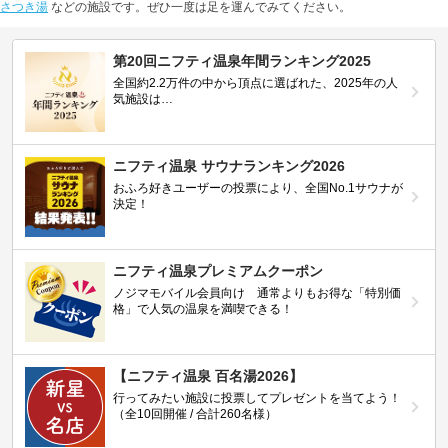
さつき湯
などの施設です。ぜひ一度は足を運んでみてください。
第20回ニフティ温泉年間ランキング2025
全国約2.2万件の中から頂点に選ばれた、2025年の人
気施設は…
ニフティ温泉 サウナランキング2026
おふろ好きユーザーの投票により、全国No.1サウナが
決定！
ニフティ温泉プレミアムクーポン
ノジマモバイル会員向け 通常よりもお得な「特別価
格」で人気の温泉を満喫できる！
【ニフティ温泉 百名湯2026】
行ってみたい施設に投票してプレゼントを当てよう！
（全10回開催 / 合計260名様）