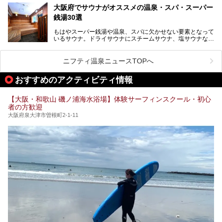
そんなスパワールドが2025年11月15日（土）に、新たな浴
る迫力ある熱波パフォーマンスも毎日行われており、“とと
大阪府でサウナがオススメの温泉・スパ・スーパー
室や日本最大級140人収容の大規模サウナを携えてリニュー
のう”体験をしっかり楽しめるのもポイントです。
銭湯30選
アルオープン！浴室である4F・6Fそれぞれにリニューアル
が施されており、その総工費はなんと13.5億円！
さらに館内でくつろぐだけでなく、隣接するビルにはカラオ
もはやスーパー銭湯や温泉、スパに欠かせない要素となって
大規模リニューアルの全容を確認すべく、リニューアルプレ
ケやボウリングといった遊び場もあり、友人同士やカップル
いるサウナ。ドライサウナにスチームサウナ、塩サウナな
オープンイベントに行ってきました！今回はそのリニューア
で“遊び+癒し”の一日を過ごすのにもぴったり。
ど、いくつか異なるタイプが楽しめたり、水風呂や外気浴ス
ル部分の概要をお届けします。
ペース、ロウリュウなど、心ゆくまで楽しむためのサービス
今回は、あるごの湯を訪問し、チムジルバンやお風呂、食事
が充実した施設も多くみられます。
ニフティ温泉ニュースTOPへ
処にいたるまで魅力をたっぷり堪能してきたので、その全容
を詳しく紹介します！
今回はそんなサウナにこだわった、大阪府内のオススメ温
おすすめのアクティビティ情報
泉・銭湯・スパを30件紹介したいと思います！
【大阪・和歌山 磯ノ浦海水浴場】体験サーフィンスクール・初心
者の方歓迎
大阪府泉大津市曽根町2-1-11