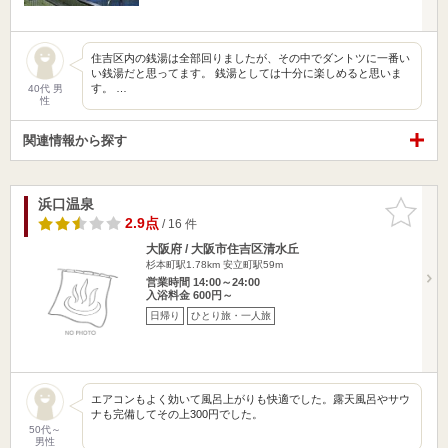
住吉区内の銭湯は全部回りましたが、その中でダントツに一番い
い銭湯だと思ってます。 銭湯としては十分に楽しめると思いま
す。 …
40代 男
性
関連情報から探す
浜口温泉
お気に入
りに追加
2.9点
/ 16 件
大阪府 / 大阪市住吉区清水丘
杉本町駅1.78km
安立町駅59m
営業時間 14:00～24:00
入浴料金 600円～
日帰り
ひとり旅・一人旅
エアコンもよく効いて風呂上がりも快適でした。露天風呂やサウ
ナも完備してその上300円でした。
50代～
男性