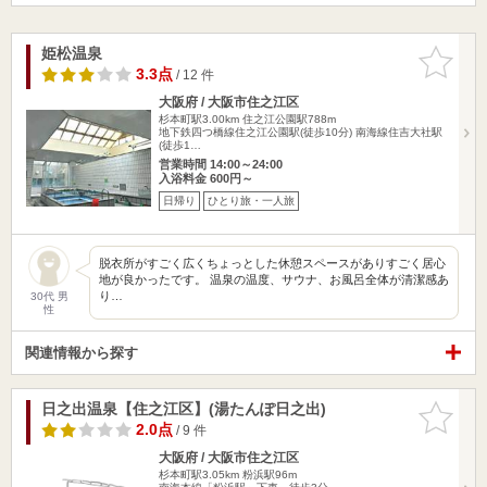
姫松温泉
お気に入
りに追加
3.3点
/ 12 件
大阪府 / 大阪市住之江区
杉本町駅3.00km
住之江公園駅788m
地下鉄四つ橋線住之江公園駅(徒歩10分) 南海線住吉大社駅
(徒歩1…
営業時間 14:00～24:00
入浴料金 600円～
日帰り
ひとり旅・一人旅
脱衣所がすごく広くちょっとした休憩スペースがありすごく居心
地が良かったです。 温泉の温度、サウナ、お風呂全体が清潔感あ
り…
30代 男
性
関連情報から探す
日之出温泉【住之江区】(湯たんぽ日之出)
お気に入
りに追加
2.0点
/ 9 件
大阪府 / 大阪市住之江区
杉本町駅3.05km
粉浜駅96m