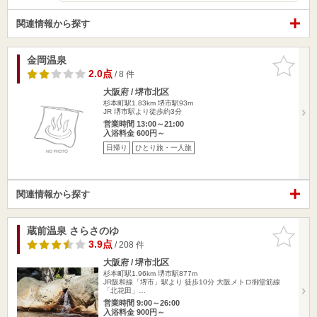
関連情報から探す
金岡温泉
お気に入
りに追加
2.0点
/ 8 件
大阪府 / 堺市北区
杉本町駅1.83km
堺市駅93m
JR 堺市駅より徒歩約3分
営業時間 13:00～21:00
入浴料金 600円～
日帰り
ひとり旅・一人旅
関連情報から探す
蔵前温泉 さらさのゆ
お気に入
りに追加
3.9点
/ 208 件
大阪府 / 堺市北区
杉本町駅1.96km
堺市駅877m
JR阪和線「堺市」駅より 徒歩10分 大阪メトロ御堂筋線
「北花田」…
営業時間 9:00～26:00
入浴料金 900円～