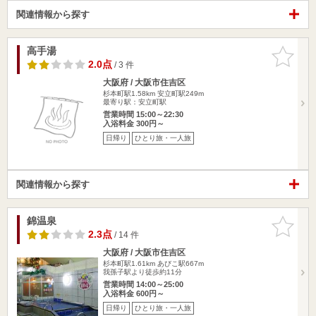
関連情報から探す
高手湯
お気に入
りに追加
2.0点
/ 3 件
大阪府 / 大阪市住吉区
杉本町駅1.58km
安立町駅249m
最寄り駅：安立町駅
営業時間 15:00～22:30
入浴料金 300円～
日帰り
ひとり旅・一人旅
関連情報から探す
錦温泉
お気に入
りに追加
2.3点
/ 14 件
大阪府 / 大阪市住吉区
杉本町駅1.61km
あびこ駅667m
我孫子駅より徒歩約11分
営業時間 14:00～25:00
入浴料金 600円～
日帰り
ひとり旅・一人旅