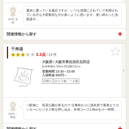
週末に通っている風呂ですが、いつも清潔にされていて利用され
ている方も大変親切な方が多いように思います。使い終わった洗
面器や…
40代 女
性
関連情報から探す
千寿湯
お気に入
りに追加
3.3点
/ 14 件
大阪府 / 大阪市東住吉区北田辺
杉本町駅4.59km
田辺駅291m
営業時間 13:30～23:00
入浴料金 600円～
日帰り
ひとり旅・一人旅
一駅南に 長居公園が有るので 仕事終わりに脱衣所で着替えてロ
ッカーにビジネス鞄を押し込み、外周コース2.8kmを小一時間…
50代～
男性
関連情報から探す