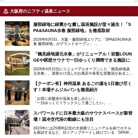
大阪府のニフティ温泉ニュース
服部緑地に緑豊かな癒し温浴施設が堂々誕生！「S
PA&SAUNA水春 服部緑地」を徹底取材
2026年6月5日、大阪・服部緑地エリアに「SPA&SAUNA水
春 服部緑地」がグランドオープン。
当初の計画から約5年の時を経て誕生した本施設は、温泉・
「鶴見緑地湯元水春」がリニューアル！岩盤LOUN
サウナ・岩盤浴・フィットネス・ラウンジ・レストランなど
GEや瞑想サウナで一日ゆっくり満喫できる施設に
を融合した、これまでの“水春”のイメージをさらに進化させ
た大型ウェルネス施設です。
2026年4月22日にリニューアルオープンした「鶴見緑地湯
元水春」。源泉かけ流しのお風呂や多彩な岩盤浴があること
今回はオープン前の内覧会に参加し、館内のこだわりポイン
で人気の施設ですが、リニューアルを経てこれまで以上
トを徹底取材してきました。
に“一日中くつろげる場所”としてパワーアップしています。
サウナー注目の3種のサウナや160cmの深水風呂、没入感の
【クーポン有】神州温泉 あるごの湯を1日遊び尽く
高い岩盤浴エリア、日本最大の台数を誇る最新AIフィットネ
す！本場チムジルバンも徹底紹介
今回のリニューアルでは、新たに登場した瞑想サウナをはじ
スマシンなど、見どころ満載の館内を詳しくご紹介します。
め、岩盤浴エリアや休憩スペースの充実、レストランなど、
「お得に岩盤浴や温泉を楽しみたい」
見どころが盛りだくさん。日常の疲れを癒やしたい方はもち
「一日ゆっくりリラックスして過ごしたい」
ろん、休日にゆったり過ごしたい方にもぴったりの内容とな
そんな方におすすめなのが、クーポンを使ってお得に長時間
っています。
利用できる「神州温泉 あるごの湯」です。
スパワールドに日本最大級のサウナスペースが新登
本記事では、そんなリニューアル後の注目ポイントを詳しく
場！温冷交代浴の動線にも注目
あるごの湯は、大阪府豊中市にある日帰り温浴施設で、阪急
紹介します。これから「鶴見緑地湯元水春」に訪れる方や、
宝塚線「三国駅」から徒歩約10分とアクセスも良好です。
より満足度の高い過ごし方をしたい方はぜひお読みくださ
2023年には25周年記念の大規模リニューアルを経てホテル
チムジルバン（岩盤浴）を中心に、発汗・リラックス・漫画
い。
を新設するなど、日々アップデートし続けている「SPAWO
タイムまで満喫できる長時間滞在型の施設なので、一日中ゆ
RLD HOTEL＆RESORT」（以下スパワールド）。
ったりと過ごしたいときにおすすめ。大うちわやタオルによ