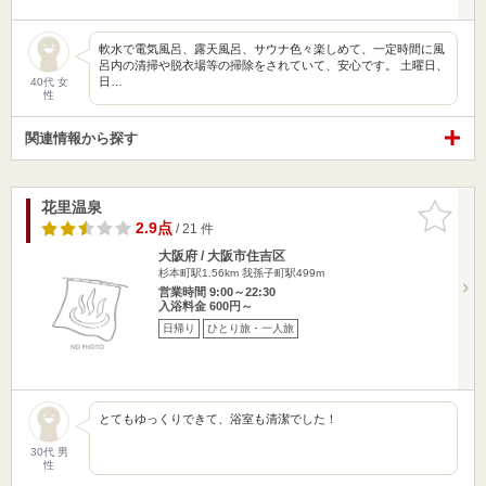
軟水で電気風呂、露天風呂、サウナ色々楽しめて、一定時間に風
呂内の清掃や脱衣場等の掃除をされていて、安心です。 土曜日、
日…
40代 女
性
関連情報から探す
花里温泉
お気に入
りに追加
2.9点
/ 21 件
大阪府 / 大阪市住吉区
杉本町駅1.56km
我孫子町駅499m
営業時間 9:00～22:30
入浴料金 600円～
日帰り
ひとり旅・一人旅
とてもゆっくりできて、浴室も清潔でした！
30代 男
性