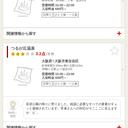
南海本線「粉浜駅」下車、徒歩3分
営業時間 15:00～22:00
入浴料金 600円～
日帰り
ひとり旅・一人旅
関連情報から探す
つるが丘温泉
お気に入
りに追加
3.2点
/ 8 件
大阪府 / 大阪市東住吉区
杉本町駅3.06km
鶴ケ丘駅143m
JR鶴ヶ丘駅より徒歩3分
営業時間 15:00～23:00
入浴料金 600円～
日帰り
ひとり旅・一人旅
長居公園の帰りに寄りました。銭湯に必要なすべての要素がギュ
ッと凝縮されています。常連さんへの対応がそこここに見えます
が、ビ…
50代～
女性
関連情報から探す