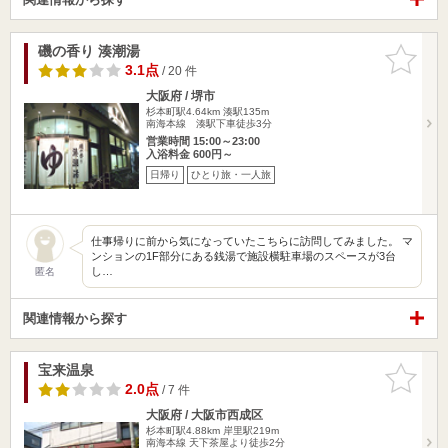
磯の香り 湊潮湯
お気に入
りに追加
3.1点
/ 20 件
大阪府 / 堺市
杉本町駅4.64km
湊駅135m
南海本線 湊駅下車徒歩3分
営業時間 15:00～23:00
入浴料金 600円～
日帰り
ひとり旅・一人旅
仕事帰りに前から気になっていたこちらに訪問してみました。 マ
ンションの1F部分にある銭湯で施設横駐車場のスペースが3台
し…
匿名
関連情報から探す
宝来温泉
お気に入
りに追加
2.0点
/ 7 件
大阪府 / 大阪市西成区
杉本町駅4.88km
岸里駅219m
南海本線 天下茶屋より徒歩2分