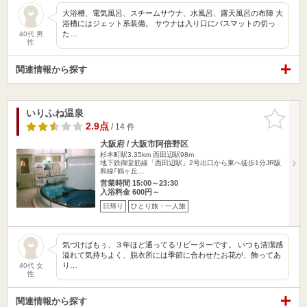
大浴槽、電気風呂、スチームサウナ、水風呂、露天風呂の布陣 大
浴槽にはジェット系装備。 サウナは入り口にバスマットの切っ
た…
40代 男
性
関連情報から探す
いりふね温泉
お気に入
りに追加
2.9点
/ 14 件
大阪府 / 大阪市阿倍野区
杉本町駅3.35km
西田辺駅98m
地下鉄御堂筋線「西田辺駅」2号出口から東へ徒歩1分JR阪
和線｢鶴ヶ丘…
営業時間 15:00～23:30
入浴料金 600円～
日帰り
ひとり旅・一人旅
気づけばもぅ、３年ほど通ってるリピーターです。 いつも清潔感
溢れて気持ちよく、脱衣所には季節に合わせたお花が、飾ってあ
り…
40代 女
性
関連情報から探す