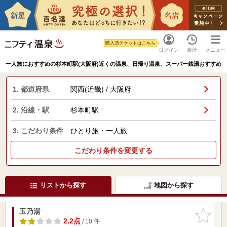
購入済チケットはこちら
ログイン
履歴
メニュー
一人旅におすすめの杉本町駅(大阪府)近くの温泉、日帰り温泉、スーパー銭湯おすすめ
1. 都道府県
関西(近畿) / 大阪府
2. 沿線・駅
杉本町駅
3. こだわり条件
ひとり旅・一人旅
こだわり条件を変更する
リストから探す
地図から探す
玉乃湯
お気に入
りに追加
2.2点
/ 10 件