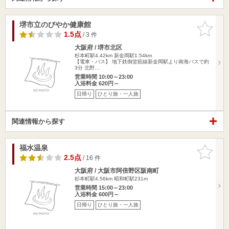
堺市立のびやか健康館
お気に入
りに追加
1.5点
/ 3 件
大阪府 / 堺市北区
杉本町駅4.42km
新金岡駅1.54km
【電車・バス】 地下鉄御堂筋線新金岡駅より南海バスで約
3分 北野…
営業時間 10:00～23:00
入浴料金 620円～
日帰り
ひとり旅・一人旅
関連情報から探す
福水温泉
お気に入
りに追加
2.5点
/ 16 件
大阪府 / 大阪市阿倍野区阪南町
杉本町駅4.56km
昭和町駅231m
営業時間 15:00～23:00
入浴料金 600円～
日帰り
ひとり旅・一人旅