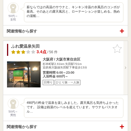
薪ならではの高温のサウナと、キンキン冷温の水風呂のコンボが
最高。そのあとの露天風呂と、ローテーションが楽しめる。熱め
の湯船…
50代～
女性
関連情報から探す
ふれ愛温泉矢田
お気に入
りに追加
3.4点
/ 56 件
大阪府 / 大阪市東住吉区
杉本町駅2.61km
矢田駅701m
近鉄南大阪線矢田駅下車徒歩13分
営業時間 6:00～23:00
入浴料金 600円～
日帰り
ひとり旅・一人旅
490円の料金で温泉を楽しみました。露天風呂も気持ちよかった
です。 設備は銭湯のレベルを超えています。サウナもバスタオ
ル…
50代～
男性
関連情報から探す