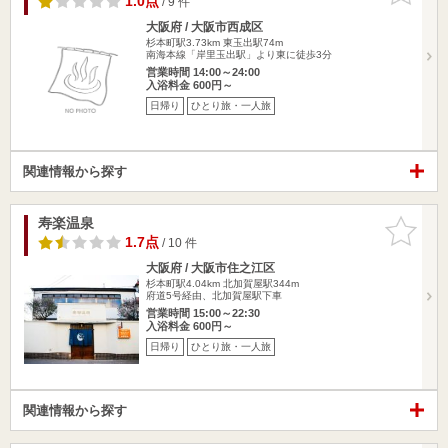
1.0点
/ 9 件
大阪府 / 大阪市西成区
杉本町駅3.73km
東玉出駅74m
南海本線「岸里玉出駅」より東に徒歩3分
営業時間 14:00～24:00
入浴料金 600円～
日帰り
ひとり旅・一人旅
関連情報から探す
寿楽温泉
お気に入
りに追加
1.7点
/ 10 件
大阪府 / 大阪市住之江区
杉本町駅4.04km
北加賀屋駅344m
府道5号経由、北加賀屋駅下車
営業時間 15:00～22:30
入浴料金 600円～
日帰り
ひとり旅・一人旅
関連情報から探す