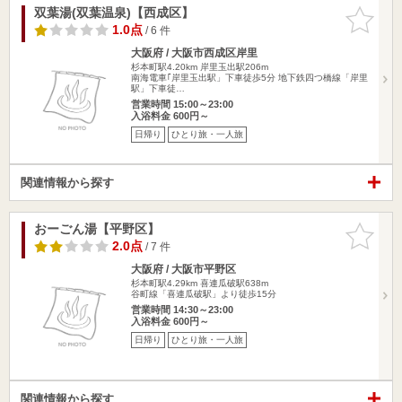
双葉湯(双葉温泉)【西成区】
お気に入
りに追加
1.0点
/ 6 件
大阪府 / 大阪市西成区岸里
杉本町駅4.20km
岸里玉出駅206m
南海電車｢岸里玉出駅」下車徒歩5分 地下鉄四つ橋線「岸里
駅」下車徒…
営業時間 15:00～23:00
入浴料金 600円～
日帰り
ひとり旅・一人旅
関連情報から探す
おーごん湯【平野区】
お気に入
りに追加
2.0点
/ 7 件
大阪府 / 大阪市平野区
杉本町駅4.29km
喜連瓜破駅638m
谷町線「喜連瓜破駅」より徒歩15分
営業時間 14:30～23:00
入浴料金 600円～
日帰り
ひとり旅・一人旅
関連情報から探す