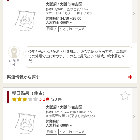
大阪府 / 大阪市住吉区
杉本町駅694m
あびこ駅477m
大阪メトロ「あびこ」駅より徒歩
営業時間 14:30～25:00
入浴料金 600円～
日帰り
ひとり旅・一人旅
今年からおおさか湯らり参加店。 あびこ駅から南です。 二階建
ての浴場で上にサウナ、その左に露天という構成。軟水薪だき
だ…
40代 男
性
関連情報から探す
朝日温泉（住吉）
お気に入
りに追加
3.1点
/ 20 件
大阪府 / 大阪市住吉区
杉本町駅1.50km
我孫子町駅577m
南海高野線 沢ノ町駅より徒歩約9分
営業時間
入浴料金 600円～
日帰り
ひとり旅・一人旅