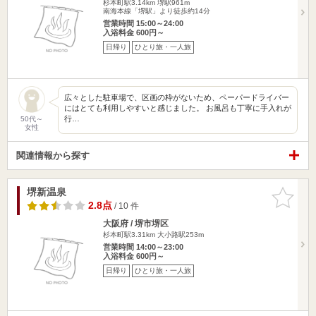
杉本町駅3.14km
堺駅961m
南海本線「堺駅」より徒歩約14分
営業時間 15:00～24:00
入浴料金 600円～
日帰り
ひとり旅・一人旅
広々とした駐車場で、区画の枠がないため、ペーパードライバー
にはとても利用しやすいと感じました。 お風呂も丁寧に手入れが
行…
50代～
女性
関連情報から探す
堺新温泉
お気に入
りに追加
2.8点
/ 10 件
大阪府 / 堺市堺区
杉本町駅3.31km
大小路駅253m
営業時間 14:00～23:00
入浴料金 600円～
日帰り
ひとり旅・一人旅