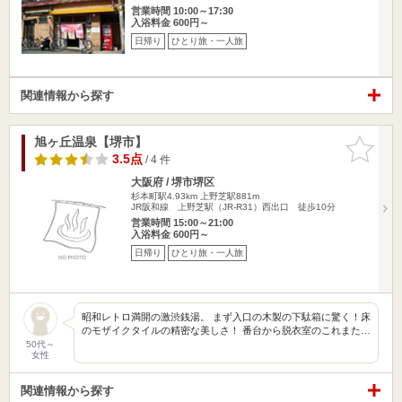
営業時間 10:00～17:30
入浴料金 600円～
日帰り
ひとり旅・一人旅
関連情報から探す
旭ヶ丘温泉【堺市】
お気に入
りに追加
3.5点
/ 4 件
大阪府 / 堺市堺区
杉本町駅4.93km
上野芝駅881m
JR阪和線 上野芝駅（JR-R31）西出口 徒歩10分
営業時間 15:00～21:00
入浴料金 600円～
日帰り
ひとり旅・一人旅
昭和レトロ満開の激渋銭湯。 まず入口の木製の下駄箱に驚く！床
のモザイクタイルの精密な美しさ！ 番台から脱衣室のこれまた…
50代～
女性
関連情報から探す