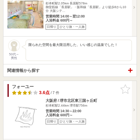
杉本町駅2.05km
長居駅578m
御堂筋線「長居駅」・阪和線「長居駅」より徒歩8から10
分 大阪シテ…
営業時間 14:00～翌12:00
入浴料金 600円～
日帰り
ひとり旅・一人旅
限られた空間を最大限活用した、いい感じの温泉でした！
50代～
男性
関連情報から探す
フォーユー
お気に入
りに追加
3.6点
/ 7 件
大阪府 / 堺市北区東三国ヶ丘町
杉本町駅2.44km
堺市駅756m
営業時間 14:30～22:00
入浴料金 600円～
日帰り
ひとり旅・一人旅