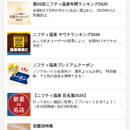
第20回ニフティ温泉年間ランキング2025
全国約2.2万件の中から頂点に選ばれた、2025年の人
気施設は…
ニフティ温泉 サウナランキング2026
おふろ好きユーザーの投票により、全国No.1サウナが
決定！
ニフティ温泉プレミアムクーポン
ノジマモバイル会員向け 通常よりもお得な「特別価
格」で人気の温泉を満喫できる！
【ニフティ温泉 百名湯2026】
行ってみたい施設に投票してプレゼントを当てよう！
（全10回開催 / 合計260名様）
岩盤浴特集