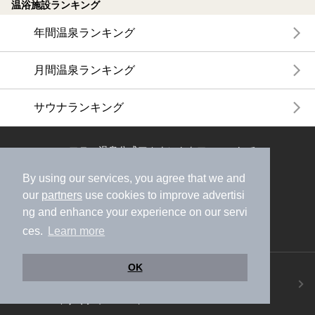
温浴施設ランキング
年間温泉ランキング
月間温泉ランキング
サウナランキング
ニフティ温泉公式アカウントをフォローして
おトク情報やクーポン情報を受け取ろう
By using our services, you agree that we and
our
partners
use cookies to improve advertisi
ng and enhance your experience on our servi
ces.
Learn more
OK
ニフティ温泉アプリ
地図から温泉検索！お得な限定クーポンも！
今すぐダウンロード！