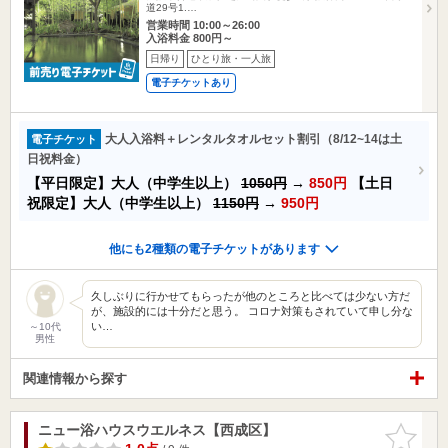
道29号1.…
営業時間 10:00～26:00
入浴料金 800円～
日帰り
ひとり旅・一人旅
電子チケットあり
大人入浴料＋レンタルタオルセット割引（8/12~14は土
電子チケット
日祝料金）
【平日限定】大人（中学生以上）
1050円
→
850円
【土日
祝限定】大人（中学生以上）
1150円
→
950円
他にも2種類の電子チケットがあります
久しぶりに行かせてもらったが他のところと比べては少ない方だ
が、施設的には十分だと思う。 コロナ対策もされていて申し分な
い…
～10代
男性
関連情報から探す
ニュー浴ハウスウエルネス【西成区】
お気に入
りに追加