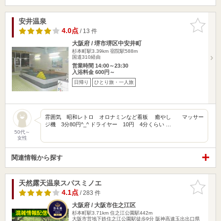
安井温泉
お気に入
りに追加
4.0点
/ 13 件
大阪府 / 堺市堺区中安井町
杉本町駅3.39km
宿院駅588m
国道310経由
営業時間 14:00～23:30
入浴料金 600円～
日帰り
ひとり旅・一人旅
雰囲気 昭和レトロ オロナミンなど看板 癒やし マッサー
ジ機 3分80円^_^ ドライヤー 10円 4分くらい …
50代～
女性
関連情報から探す
天然露天温泉スパスミノエ
お気に入
りに追加
4.1点
/ 283 件
大阪府 / 大阪市住之江区
杉本町駅3.71km
住之江公園駅442m
大阪市営地下鉄住之江公園駅徒歩9分 阪神高速玉出出口県