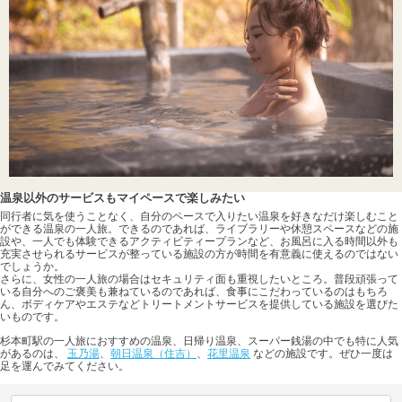
温泉以外のサービスもマイペースで楽しみたい
同行者に気を使うことなく、自分のペースで入りたい温泉を好きなだけ楽しむこと
ができる温泉の一人旅。できるのであれば、ライブラリーや休憩スペースなどの施
設や、一人でも体験できるアクティビティープランなど、お風呂に入る時間以外も
充実させられるサービスが整っている施設の方が時間を有意義に使えるのではない
でしょうか。
さらに、女性の一人旅の場合はセキュリティ面も重視したいところ。普段頑張って
いる自分へのご褒美も兼ねているのであれば、食事にこだわっているのはもちろ
ん、ボディケアやエステなどトリートメントサービスを提供している施設を選びた
いものです。
杉本町駅の一人旅におすすめの温泉、日帰り温泉、スーパー銭湯の中でも特に人気
があるのは、
玉乃湯
、
朝日温泉（住吉）
、
花里温泉
などの施設です。ぜひ一度は
足を運んでみてください。