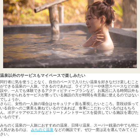
温泉以外のサービスもマイペースで楽しみたい
同行者に気を使うことなく、自分のペースで入りたい温泉を好きなだけ楽しむこと
ができる温泉の一人旅。できるのであれば、ライブラリーや休憩スペースなどの施
設や、一人でも体験できるアクティビティープランなど、お風呂に入る時間以外も
充実させられるサービスが整っている施設の方が時間を有意義に使えるのではない
でしょうか。
さらに、女性の一人旅の場合はセキュリティ面も重視したいところ。普段頑張って
いる自分へのご褒美も兼ねているのであれば、食事にこだわっているのはもちろ
ん、ボディケアやエステなどトリートメントサービスを提供している施設を選びた
いものです。
みちのく温泉の一人旅におすすめの温泉、日帰り温泉、スーパー銭湯の中でも特に
人気があるのは、
みちのく温泉
などの施設です。ぜひ一度は足を運んでみてくだ
さい。