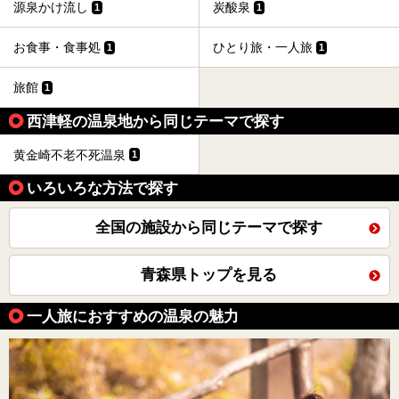
源泉かけ流し
炭酸泉
1
1
お食事・食事処
ひとり旅・一人旅
1
1
旅館
1
西津軽の温泉地から同じテーマで探す
黄金崎不老不死温泉
1
いろいろな方法で探す
全国の施設から同じテーマで探す
青森県トップを見る
一人旅におすすめの温泉の魅力