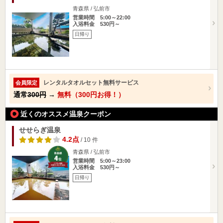
青森県 / 弘前市
営業時間 5:00～22:00
入浴料金 530円～
日帰り
レンタルタオルセット無料サービス
会員限定
通常
300円
→
無料（300円お得！）
近くのオススメ温泉クーポン
せせらぎ温泉
4.2点
/ 10 件
青森県 / 弘前市
営業時間 5:00～23:00
入浴料金 530円～
日帰り