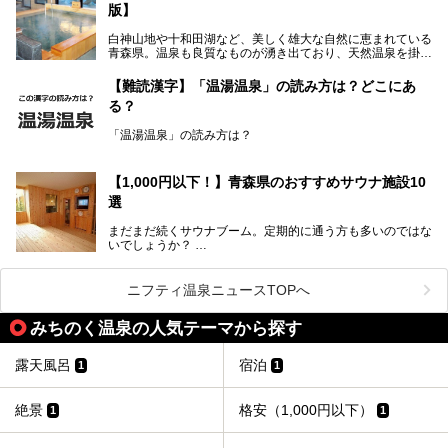
版】
う。
白神山地や十和田湖など、美しく雄大な自然に恵まれている
今回筆者は実際に宿泊し、大浴場と露天風呂付き客室を中心
青森県。温泉も良質なものが湧き出ており、天然温泉を掛け
に「羽州路の宿 あいのり」を詳細にご紹介。秋田県側を含
流しで贅沢に堪能できる温泉施設がたくさんあります。青森
むこの一帯は日本でも有数の個性的な温泉がひしめくエリア
の山並みを眺めながら温泉に浸かり、お食事処でおいしいご
ですが、実はあいのり温泉も決して見逃せない極上湯のひと
【難読漢字】「温湯温泉」の読み方は？どこにあ
当地グルメを味わうひとときは格別ですね！
つ。その魅力を徹底解説します！
る？
今回は、青森県でおすすめのスーパー銭湯を紹介します。
「また来たい！」と思えるお気に入りの施設をぜひ見つけて
「温湯温泉」の読み方は？
ください。
読めそうで読めない、難読温泉地名漢字。あなたは読めます
か？
【1,000円以下！】青森県のおすすめサウナ施設10
選
まだまだ続くサウナブーム。定期的に通う方も多いのではな
いでしょうか？
そこでコスパ抜群！1,000円以下でサウナを楽しめる施設を
紹介します。
ニフティ温泉ニュースTOPへ
格安でも充実の施設でサウナを楽しみませんか？
みちのく温泉の人気テーマから探す
今回は青森県にある1,000円以下のおすすめサウナ施設を紹
介します！
露天風呂
宿泊
1
1
絶景
格安（1,000円以下）
1
1