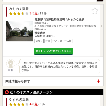
みちのく温泉
お気に入
りに追加
3.5点
/ 13 件
青森県 / 西津軽郡深浦町 / みちのく温泉
艫作駅884m
JR五能線舮作駅よりタクシー5分東北自動車道 浪岡ICより
国道101…
営業時間
入浴料金 500円～
日帰り
宿泊
ひとり旅・一人旅
楽天トラベルの宿泊プランを見る
鯵ヶ沢方面から行くと不老不死温泉の隣奥に位置する宿泊温泉
施設です。日帰りも積極的に受け入れている模様。当初、小規模
な施設…
匿名
関連情報から探す
近くのオススメ温泉クーポン
やすらぎ温泉
4.0点
/ 3 件