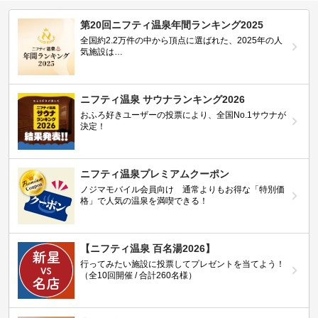
第20回ニフティ温泉年間ランキング2025
全国約2.2万件の中から頂点に選ばれた、2025年の人
気施設は…
ニフティ温泉 サウナランキング2026
おふろ好きユーザーの投票により、全国No.1サウナが
決定！
ニフティ温泉プレミアムクーポン
ノジマモバイル会員向け 通常よりもお得な「特別価
格」で人気の温泉を満喫できる！
【ニフティ温泉 百名湯2026】
行ってみたい施設に投票してプレゼントを当てよう！
（全10回開催 / 合計260名様）