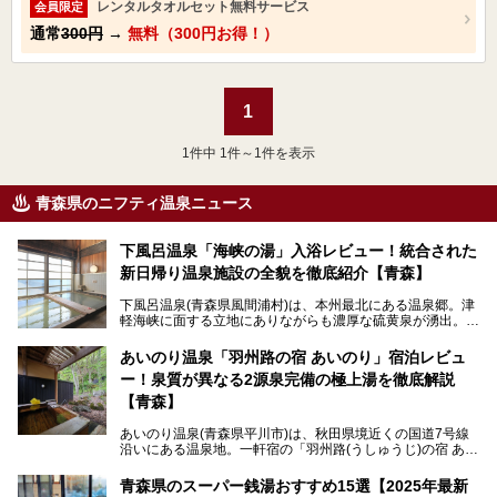
レンタルタオルセット無料サービス
会員限定
通常
300円
→
無料（300円お得！）
1
1
件中 1件～1件を表示
青森県のニフティ温泉ニュース
下風呂温泉「海峡の湯」入浴レビュー！統合された
新日帰り温泉施設の全貌を徹底紹介【青森】
下風呂温泉(青森県風間浦村)は、本州最北にある温泉郷。津
軽海峡に面する立地にありながらも濃厚な硫黄泉が湧出。良
質の温泉や新鮮な海の幸を求め、遠隔地ながらも全国から温
泉ファンが訪れる温泉地です。
あいのり温泉「羽州路の宿 あいのり」宿泊レビュ
ー！泉質が異なる2源泉完備の極上湯を徹底解説
「海峡の湯」は、以前あった2つの共同浴場を統合し、2020
年12月にオープンした日帰り入浴施設。かつて別々の共同
【青森】
浴場で使用された2つの源泉を楽しめる点が魅力です。また
無料休憩室や食事処も併設し、地元常連客のみならず観光客
あいのり温泉(青森県平川市)は、秋田県境近くの国道7号線
にも利用しやすい施設へ変貌しました。
沿いにある温泉地。一軒宿の「羽州路(うしゅうじ)の宿 あい
今回、筆者は実際に海峡の湯へ訪問・入浴し、その魅力を徹
のり」があります。最大の特徴が、炭酸ガスを含む食塩泉
底解説します！
(通称:赤湯)と無色透明の単純温泉という2種類の源泉を使用
青森県のスーパー銭湯おすすめ15選【2025年最新
し、いずれも源泉100％かけ流しで提供している点でしょ