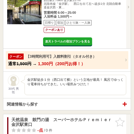
割出駅2.79km
金沢駅127m
北陸本線「金沢駅」 西口を出て左へ徒歩1分 北陸自動車
道金沢西・東…
営業時間 6:00～25:00
入浴料金 1,500円～
日帰り
宿泊
ひとり旅・一人旅
クーポンあり
楽天トラベルの宿泊プランを見る
【3時間利用可】入館料割引（タオル付き）
クーポン
通常
1,500円
→
1,300円（200円お得！）
金沢駅徒歩１分（西口出て横）という立地が最高！ 風呂でゆっく
り電車待ちができた。いい場所みつけた！
30代 男
性
関連情報から探す
天然温泉 鼓門の湯 スーパーホテルＰｒｅｍｉｅｒ
お気に入
金沢駅東口
りに追加
-点
/ 0 件