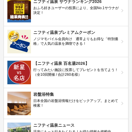
ニフティ温泉 サウナランキング2026
おふろ好きユーザーの投票により、全国No.1サウナが
決定！
ニフティ温泉プレミアムクーポン
ノジマモバイル会員向け 通常よりもお得な「特別価
格」で人気の温泉を満喫できる！
【ニフティ温泉 百名湯2026】
行ってみたい施設に投票してプレゼントを当てよう！
（全10回開催 / 合計260名様）
岩盤浴特集
日本全国の岩盤浴情報だけをピックアップ。まとめて
検索！
ニフティ温泉ニュース
温泉にもっと行きたくなる！お得な情報を掲載中