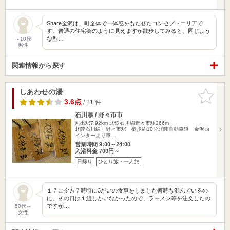
Share金沢は、町全体で一体感をもたせたコンセプトエリアで
す。普通の住宅街のように見えますが散歩してみると、同じよう
な型…
～10代
男性
関連情報から探す
しあわせの湯
お気に入
りに追加
3.6点
/ 21 件
石川県 / 野々市市
割出駅7.92km
北鉄石川線野々市駅266m
北陸石川線 野々市駅 徒歩約10分北陸自動車道 金沢西
インターより車…
営業時間 9:00～24:00
入浴料金 700円～
日帰り
ひとり旅・一人旅
１７に夕方７時頃に3がいの食事をしました何時も混んでいるの
に。その日は１組しかいなかったので、ラーメン等を注文したの
ですが…
50代～
女性