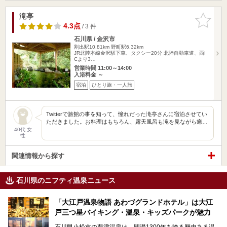
滝亭
お気に入
りに追加
4.3点
/ 3 件
石川県 / 金沢市
割出駅10.81km
野町駅6.32km
JR北陸本線金沢駅下車、タクシー20分 北陸自動車道、西I
Cより3…
営業時間 11:00～14:00
入浴料金 ～
宿泊
ひとり旅・一人旅
Twitterで旅館の事を知って、憧れだった滝亭さんに宿泊させてい
ただきました。お料理はもちろん、露天風呂も滝を見ながら癒…
40代 女
性
関連情報から探す
石川県のニフティ温泉ニュース
「大江戸温泉物語 あわづグランドホテル」は大江
戸三つ星バイキング・温泉・キッズパークが魅力
石川県小松市の粟津温泉は、開湯1300年を誇る歴史ある温