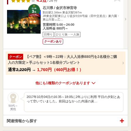
4.2点
/ 26 件
石川県 / 金沢市神宮寺
割出駅2.34km
東金沢駅397m
JR東金沢駅東口より徒歩5分8号線（田中交差点）兼六園・
東山方面→乙…
営業時間 5:00～24:00
入浴料金 880円～
日帰り
ひとり旅・一人旅
クーポンあり
【ペア割】＜9時～22時：大人入浴券880円を2名様分ご購
クーポン
入の方限定＞手ぶらセット1名様分プレゼント
通常
2,220円
→
1,760円（460円お得！）
他にも1種類のクーポンがあります
2017年10月04日の16:35～18:05に2年ぶりに利用 平日の夕刻とあ
って空いていました。前回はなかった内湯の炭…
50代～
男性
関連情報から探す