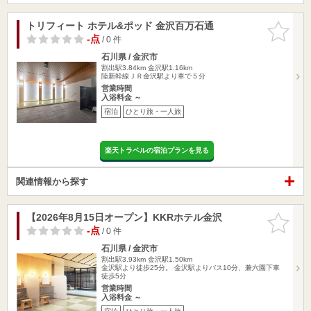
トリフィート ホテル&ポッド 金沢百万石通
お気に入
りに追加
-点
/ 0 件
石川県 / 金沢市
割出駅3.84km
金沢駅1.16km
陸新幹線ＪＲ金沢駅より車で５分
営業時間
入浴料金 ～
宿泊
ひとり旅・一人旅
楽天トラベルの宿泊プランを見る
関連情報から探す
【2026年8月15日オープン】KKRホテル金沢
お気に入
りに追加
-点
/ 0 件
石川県 / 金沢市
割出駅3.93km
金沢駅1.50km
金沢駅より徒歩25分。 金沢駅よりバス10分、兼六園下車
徒歩5分
営業時間
入浴料金 ～