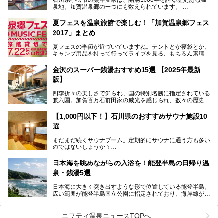
泉地。加賀温泉郷の一つにも数えられています。
その粟津温泉に建つ「大江戸温泉物語 あわづグランドホテ
夏フェスを温泉旅館で楽しむ！「加賀温泉郷フェス
ル」（以下、あわづグランドホテル）は客室数97室のホテ
2017」まとめ
ルで、昨年2024年12月に露天風呂を新設。充実したキッズ
パークはファミリー層に大人気を博しています。さらに今年
夏フェスの季節が近づいていますね。テントとか寝袋とか、
2025年7月からは「大江戸三つ星バイキング」がスタート！
キャンプ用品を持って行ってライブを見る、もちろん素晴ら
しい１日になることでしょう。
この話題のホテルを取材してきたのでさっそく紹介します。
金沢のスーパー銭湯おすすめ15選 【2025年最新
いやでもね、暑いし汗や砂埃でドロドロになるしうるさくて
───
版】
夜は寝られないし、若い時はそういうのが良かったんですけ
提供元：大江戸温泉物語ホテルズ＆リゾーツ株式会社【P
どね。かつての千代の富士なみに体力の限界を感じてる昨
R】
四季折々の美しさで知られ、国の特別名勝に指定されている
今、もうちょっと気楽なフェスはないかな、と探してたらあ
この記事は大江戸温泉物語 あわづグランドホテルのPR記事
兼六園。加賀百万石前田家の威光を感じられ、数々の歴史的
りましたよ！
です。
な建造物がある金沢城公園など、名所旧跡が多い金沢エリ
ア。国内でも特に人気の観光地の1つです。北陸新幹線で東
「加賀温泉郷フェス 2017」が石川県・山代温泉の瑠璃光を
【1,000円以下！】石川県のおすすめサウナ施設10
京から約2時間30分と、首都圏からアクセスしやすい立地も
全館貸し切って開催！
選
魅力ですね。
金沢市郊外には湯涌温泉や深谷温泉などの良質な温泉があ
まさかの温泉旅館でフェス！ライブの後は温泉に入って泊ま
まだまだ続くサウナブーム。定期的にサウナに通う方も多い
り、観光に加えて温泉もぜひ楽しみたいところ。金沢エリア
れちゃう！なんということでしょう！！
のではないしょうか？
でおすすめのスーパー銭湯をご紹介します。
加賀温泉郷フェス2017についてまとめます！
今回はそんなサウナによく行く人もこれから楽しむ人も格安
日本海を眺めながらの入浴を！能登半島の日帰り温
で楽しめるサウナを紹介します。
泉・銭湯5選
街中でアクセス抜群のところや、温泉とともに楽しめる施設
日本海に大きく突き出すような形で位置している能登半島。
など、種類豊富ですよ。
広い範囲が能登半島国立公園に指定されており、海岸線が作
り出す美しい景観が楽しめる景勝地です。
今回の記事では石川県にある1,000円以下のおすすめサウナ
車で行くのがオススメですが、ドライブの際にぜひ一緒に楽
施設を紹介します。
しんでいただきたいのが温泉です。絶景を眺めながらつかる
ニフティ温泉ニュースTOPへ