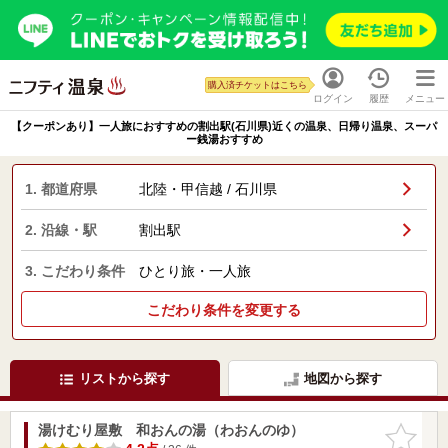
購入済チケットはこちら
ログイン
履歴
メニュー
【クーポンあり】一人旅におすすめの割出駅(石川県)近くの温泉、日帰り温泉、スーパ
ー銭湯おすすめ
1. 都道府県
北陸・甲信越 / 石川県
2. 沿線・駅
割出駅
3. こだわり条件
ひとり旅・一人旅
こだわり条件を変更する
リストから探す
地図から探す
湯けむり屋敷 和おんの湯（わおんのゆ）
お気に入
りに追加