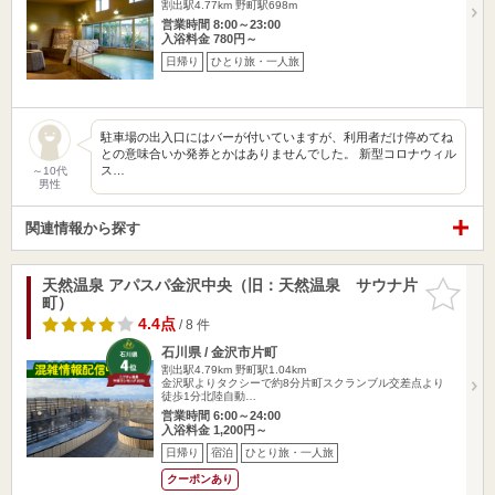
割出駅4.77km
野町駅698m
営業時間 8:00～23:00
入浴料金 780円～
日帰り
ひとり旅・一人旅
駐車場の出入口にはバーが付いていますが、利用者だけ停めてね
との意味合いか発券とかはありませんでした。 新型コロナウィル
ス…
～10代
男性
関連情報から探す
天然温泉 アパスパ金沢中央（旧：天然温泉 サウナ片
お気に入
町）
りに追加
4.4点
/ 8 件
石川県 / 金沢市片町
割出駅4.79km
野町駅1.04km
金沢駅よりタクシーで約8分片町スクランブル交差点より
徒歩1分北陸自動…
営業時間 6:00～24:00
入浴料金 1,200円～
日帰り
宿泊
ひとり旅・一人旅
クーポンあり