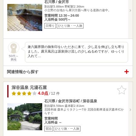
石川県 / 金沢市
割出駅5.88km
野町駅2.36km
小立野の台地から犀川方面へ降りる道路の途中。
営業時間 12:30～24:00
入浴料金 500円～
日帰り
ひとり旅・一人旅
兼六園界隈の御朱印をいただきに来て、少し足を伸ばし立ち寄り
ました。露天風呂は源泉掛け流しの少しぬるめですが、ゆっくり
入れて…
50代～
男性
関連情報から探す
深谷温泉 元湯石屋
お気に入
りに追加
4.0点
/ 12 件
石川県 / 金沢市深谷町 / 深谷温泉
割出駅6.59km
森本駅2.81km
北陸本線 森本よりタクシー7分 北陸自動車道金沢森本ICか
らすぐ
営業時間
入浴料金 ～
宿泊
ひとり旅・一人旅