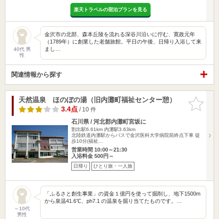
楽天トラベルの宿泊プランを見る
金沢市の北部、森本丘陵を流れる深谷川沿いに佇む、寛政元年
（1789年）に創業した老舗旅館。平日の午後、日帰り入浴して来
まし…
40代 男
性
関連情報から探す
天然温泉 ほのぼの湯（旧内灘町福祉センター憩）
お気に入
りに追加
3.4点
/ 10 件
石川県 / 河北郡内灘町宮坂に
割出駅6.61km
内灘駅3.63km
北陸鉄道内灘駅からバスで金沢医科大学病院前終点下車 徒
歩10分(福祉…
営業時間 10:00～21:30
入浴料金 500円～
日帰り
ひとり旅・一人旅
「ふるさと創生事業」の資金１億円を使って掘削し、地下1500m
から泉温41.6℃、ph7.1 の温泉を掘り当てたものです。…
～10代
男性