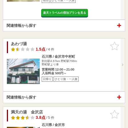
宿泊
ひとり旅・一人旅
楽天トラベルの宿泊プランを見る
関連情報から探す
あわづ湯
お気に入
りに追加
1.5点
/ 4 件
石川県 / 金沢市中村町
割出駅4.67km
野町駅798m
野町駅より車
営業時間 12:00～21:00
入浴料金 500円～
日帰り
ひとり旅・一人旅
関連情報から探す
満天の湯 金沢店
お気に入
りに追加
3.8点
/ 5 件
石川県 / 金沢市