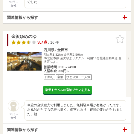
でした…
50代～
女性
関連情報から探す
金沢ゆめのゆ
お気に入
りに追加
3.7点
/ 16 件
石川県 / 金沢市
割出駅3.32km
金沢駅2.56km
JR北陸本線 金沢駅よりタクシー利用10分北陸自動車道 金
沢西ICよ…
営業時間 0:00～24:00
入浴料金 950円～
日帰り
宿泊
ひとり旅・一人旅
楽天トラベルの宿泊プランを見る
車旅の金沢観光で利用しました。無料駐車場が有難かったです。
お風呂がとても気持ち良く、個室もあり、運転の疲れがとれまし
た。朝…
50代～
女性
関連情報から探す