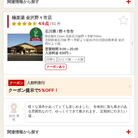
関連情報から探す
極楽湯 金沢野々市店
お気に入
りに追加
4.6点
/ 61 件
石川県 / 野々市市
割出駅8.21km
北鉄石川線野々市駅760m
北陸鉄道石川線 野々市駅より徒歩25分北陸自動車道 金沢
西ICより国…
営業時間 9:00～25:00
入浴料金 830円～
日帰り
ひとり旅・一人旅
クーポンあり
入館料割引
クーポン
クーポン提示で
5％OFF！
様々な湯舟があってとても楽しめました。 全体的に落ち着きのあ
る雰囲気なので、ゆっくりできて癒されます。 定期的に行きたい
場…
30代 男
性
関連情報から探す