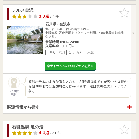
テルメ金沢
お気に入
りに追加
3.0点
/ 7 件
石川県 / 金沢市
割出駅5.64km
西金沢駅2.52km
北陸本線 西金沢駅よりタクシー利用2.5km 北陸自動車道
金沢西…
営業時間 0:00～24:00
入浴料金 1,100円～
日帰り
宿泊
ひとり旅・一人旅
楽天トラベルの宿泊プランを見る
簡易ホテルのような造りとなり、24時間営業ですが夜中の３時か
ら朝６時までは追加料金が掛かります。湯は黄褐色のナトリウム
泉と…
～10代
男性
関連情報から探す
石引温泉 亀の湯
お気に入
りに追加
4.4点
/ 21 件