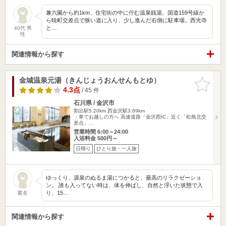
兼六園から約1km、住宅街の中に佇む温泉銭湯。国道159号線か
ら暁町交差点で狭い道に入り、少し進んだ右側に駐車場。西光寺
と…
40代 男
性
関連情報から探す
金城温泉元湯（きんじょうおんせんもとゆ）
お気に入
りに追加
4.3点
/ 45 件
石川県 / 金沢市
割出駅5.20km
西金沢駅3.69km
・車でお越しの方へ 高速道路「金沢西IC」近く「松島北交
差点」…
営業時間 6:00～24:00
入浴料金 500円～
日帰り
ひとり旅・一人旅
ゆっくり、源泉のぬるま湯につかると、最高のリラクゼーショ
ン。 誰も入ってない時は、体を伸ばし、自然と浮いた状態で入
り、15…
匿名
関連情報から探す