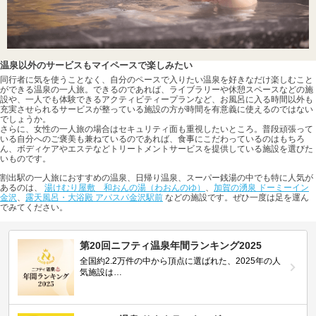
温泉以外のサービスもマイペースで楽しみたい
同行者に気を使うことなく、自分のペースで入りたい温泉を好きなだけ楽しむこと
ができる温泉の一人旅。できるのであれば、ライブラリーや休憩スペースなどの施
設や、一人でも体験できるアクティビティープランなど、お風呂に入る時間以外も
充実させられるサービスが整っている施設の方が時間を有意義に使えるのではない
でしょうか。
さらに、女性の一人旅の場合はセキュリティ面も重視したいところ。普段頑張って
いる自分へのご褒美も兼ねているのであれば、食事にこだわっているのはもちろ
ん、ボディケアやエステなどトリートメントサービスを提供している施設を選びた
いものです。
割出駅の一人旅におすすめの温泉、日帰り温泉、スーパー銭湯の中でも特に人気が
あるのは、
湯けむり屋敷 和おんの湯（わおんのゆ）
、
加賀の湧泉 ドーミーイン
金沢
、
露天風呂・大浴殿 アパスパ金沢駅前
などの施設です。ぜひ一度は足を運ん
でみてください。
第20回ニフティ温泉年間ランキング2025
全国約2.2万件の中から頂点に選ばれた、2025年の人
気施設は…