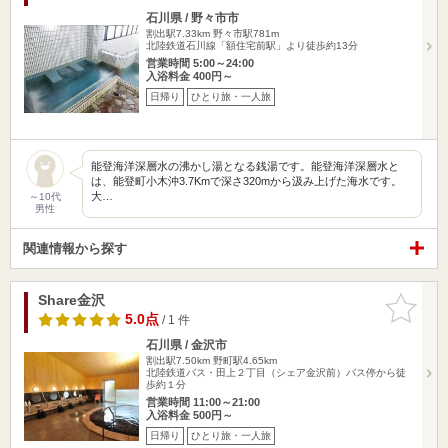
石川県 / 野々市市
割出駅7.33km
野々市駅781m
北陸鉄道石川線「額住宅前駅」より徒歩約13分
営業時間 5:00～24:00
入浴料金 400円～
日帰り
ひとり旅・一人旅
能登海洋深層水の沸かし湯となる銭湯です。能登海洋深層水と
は、能登町小木沖3.7Kmで深さ320mから汲み上げた海水です。
大…
～10代
男性
関連情報から探す
Share金沢
お気に入
りに追加
5.0点
/ 1 件
石川県 / 金沢市
割出駅7.50km
野町駅4.65km
北陸鉄道バス・田上２丁目（シェア金沢前）バス停から徒
歩約１分
営業時間 11:00～21:00
入浴料金 500円～
日帰り
ひとり旅・一人旅