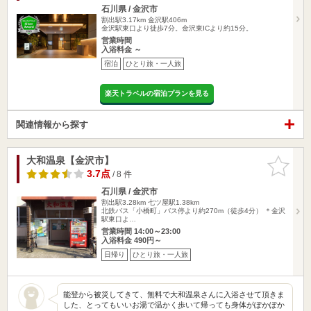
石川県 / 金沢市
割出駅3.17km
金沢駅406m
金沢駅東口より徒歩7分。金沢東ICより約15分。
営業時間
入浴料金 ～
宿泊
ひとり旅・一人旅
楽天トラベルの宿泊プランを見る
関連情報から探す
大和温泉【金沢市】
お気に入
りに追加
3.7点
/ 8 件
石川県 / 金沢市
割出駅3.28km
七ツ屋駅1.38km
北鉄バス「小橋町」バス停より約270m（徒歩4分） ＊金沢
駅東口よ…
営業時間 14:00～23:00
入浴料金 490円～
日帰り
ひとり旅・一人旅
能登から被災してきて、無料で大和温泉さんに入浴させて頂きま
した、とってもいいお湯で温かく歩いて帰っても身体がぽかぽか