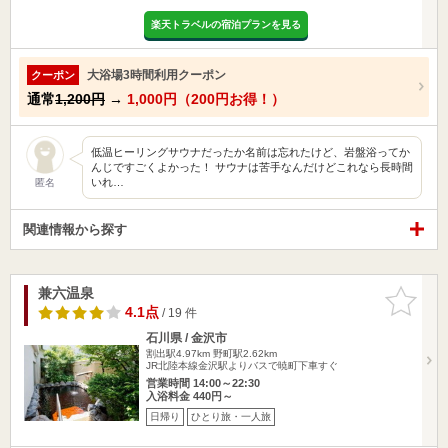
楽天トラベルの宿泊プランを見る
大浴場3時間利用クーポン
クーポン
通常
1,200円
→
1,000円（200円お得！）
低温ヒーリングサウナだったか名前は忘れたけど、岩盤浴ってか
んじですごくよかった！ サウナは苦手なんだけどこれなら長時間
いれ…
匿名
関連情報から探す
兼六温泉
お気に入
りに追加
4.1点
/ 19 件
石川県 / 金沢市
割出駅4.97km
野町駅2.62km
JR北陸本線金沢駅よりバスで暁町下車すぐ
営業時間 14:00～22:30
入浴料金 440円～
日帰り
ひとり旅・一人旅