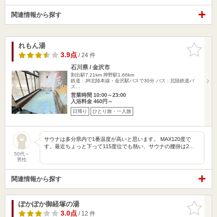
関連情報から探す
れもん湯
お気に入
りに追加
3.9点
/ 24 件
石川県 / 金沢市
割出駅7.21km
押野駅1.66km
鉄道 : JR北陸本線・金沢駅バスで30分 バス : 北陸鉄道バ
ス…
営業時間 10:00～23:00
入浴料金 460円～
日帰り
ひとり旅・一人旅
サウナは多分県内で1番温度が高いと思います。 MAX120度で
す。最近ちょっと下って115度位でも熱い、サウナの腰掛は2…
50代～
男性
関連情報から探す
ぽかぽか御経塚の湯
お気に入
りに追加
3.0点
/ 12 件