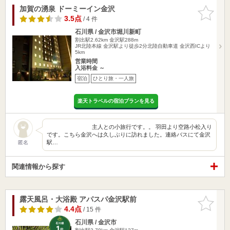
加賀の湧泉 ドーミーイン金沢
お気に入
りに追加
3.5点
/ 4 件
石川県 / 金沢市堀川新町
割出駅2.62km
金沢駅288m
JR北陸本線 金沢駅より徒歩2分北陸自動車道 金沢西ICより
5km
営業時間
入浴料金 ～
宿泊
ひとり旅・一人旅
楽天トラベルの宿泊プランを見る
主人との小旅行です。。 羽田より空路小松入り
です。こちら金沢へは久しぶりに訪れました。連絡バスにて金沢
駅…
匿名
関連情報から探す
露天風呂・大浴殿 アパスパ金沢駅前
お気に入
りに追加
4.4点
/ 15 件
石川県 / 金沢市