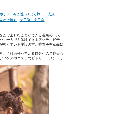
そんな心のつぶやきを、湯あが
りの温まった心のまま相談でき
たら素敵ですよね。
ホテル
冷え性
ひとり旅・一人旅
泉かけ流し
女子旅・女子会
ニフティ温泉の「占いベンチ」
なだけ楽しむことができる温泉の一人
は、そんなあなたの心のつぶや
や、一人でも体験できるアクティビティ
きをプロの占い師に相談するこ
が整っている施設の方が時間を有意義に
とができるサービスです。
ろ。普段頑張っている自分へのご褒美も
ディケアやエステなどトリートメントサ
おふろパス会員様なら、この特
別なひとときを「毎月10分無
料」でご利用いただけます。
お湯で体がほぐれたら、次は占
い師さんとお話しして、心もほ
ぐしてみませんか？