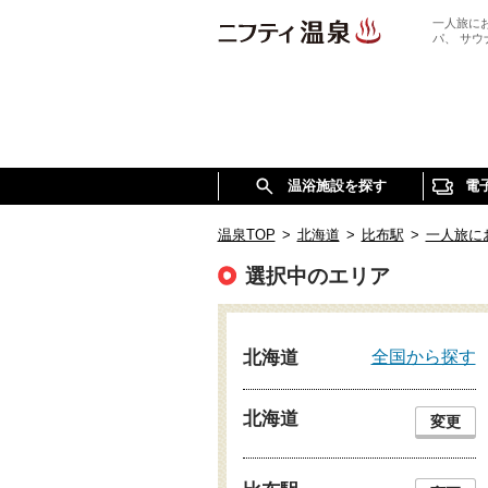
一人旅に
パ、 サ
温浴施設を探す
電
温泉TOP
>
北海道
>
比布駅
>
一人旅に
選択中のエリア
全国から探す
北海道
北海道
変更