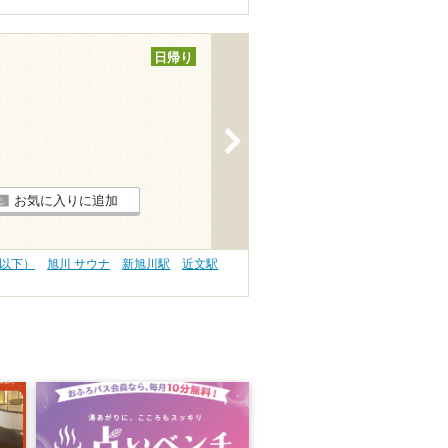
日帰り
>
お気に入りに追加
円以下）
旭川 サウナ
新旭川駅
近文駅