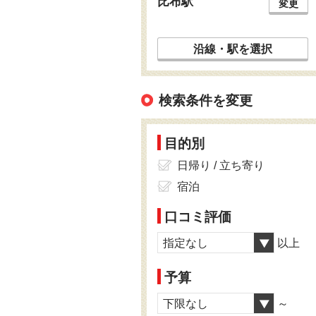
比布駅
変更
沿線・駅を選択
検索条件を変更
目的別
日帰り / 立ち寄り
宿泊
口コミ評価
指定なし
以上
予算
下限なし
～