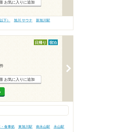
お気に入りに追加
円以下）
旭川 サウナ
新旭川駅
日帰り
宿泊
6件
>
お気に入りに追加
る
事・食事処
東旭川駅
南永山駅
永山駅