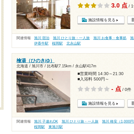
3.0 点
/ 
施設情報を見る
関連情報
旭川 宿泊
旭川 ひとり旅・一人旅
旭川 お食事・食事処
旭
伊香牛駅
桜岡駅
北永山駅
檜湯（ひのきゆ）
北海道 / 旭川市 /
比布駅7.15km
/
永山駅417m
■営業時間 14:30～21:30
■入浴料 500円～
- 点
/ 0件
施設情報を見る
関連情報
旭川 子連れOK
旭川 ひとり旅・一人旅
旭川 格安（1,000
桜岡駅
東旭川駅