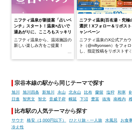
ニフティ温泉が新提案「占いベ
ニフティ温泉|百名湯・究極
ンチ」スタート！温泉×占いで
選択！Xフォロー＆リポスト
湯あがりに、こころもスッキリ
ャンペーン
ニフティ温泉から、温浴施設の
ニフティ温泉のX公式アカウ
新しい楽しみ方をご提案！
ト（@niftyonsen）をフォ
し、指定投稿をリポストす
温泉で体を癒したあとに、占い
と、抽選で各回26（ふろ）
でこころもスッキリ──そんな
様（合計260名様）に選べる
新体験が楽しめる「占いベン
GIFT500円分をプレゼント
チ」を展開中♨
たします。
宗谷本線の駅から同じテーマで探す
手相やタロットなど気軽に楽し
める占いで、“ととのう”おふろ
旭川
旭川四条
新旭川
永山
北永山
比布
蘭留
塩狩
和寒
時間を、もっと特別に。
日進
智恵文
智北
音威子府
幌延
下沼
豊富
抜海
南稚内
比布駅の人気テーマから探す
サウナ
格安（1,000円以下）
ひとり旅・一人旅
水風呂
お食
冷え性