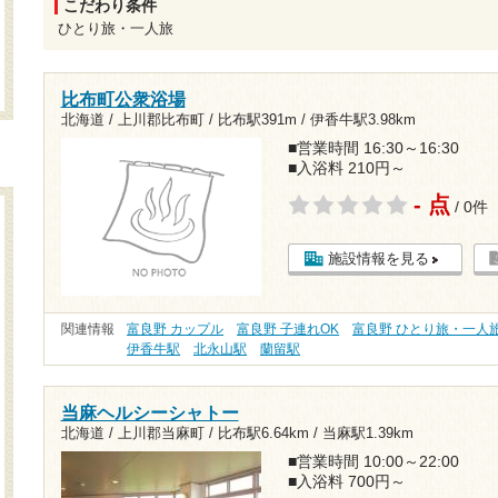
こだわり条件
ひとり旅・一人旅
比布町公衆浴場
北海道 / 上川郡比布町 /
比布駅391m
/
伊香牛駅3.98km
■営業時間 16:30～16:30
■入浴料 210円～
- 点
/ 0件
施設情報を見る
関連情報
富良野 カップル
富良野 子連れOK
富良野 ひとり旅・一人
伊香牛駅
北永山駅
蘭留駅
当麻ヘルシーシャトー
北海道 / 上川郡当麻町 /
比布駅6.64km
/
当麻駅1.39km
■営業時間 10:00～22:00
■入浴料 700円～