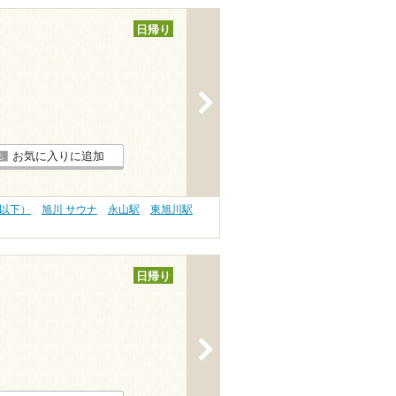
日帰り
>
お気に入りに追加
円以下）
旭川 サウナ
永山駅
東旭川駅
日帰り
>