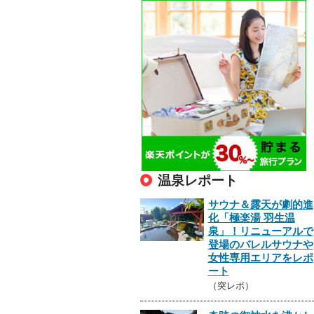
温泉レポート
サウナ＆露天が劇的進
化「極楽湯 羽生温
泉」！リニューアルで
登場のバレルサウナや
女性専用エリアをレポ
ート
（突レポ）