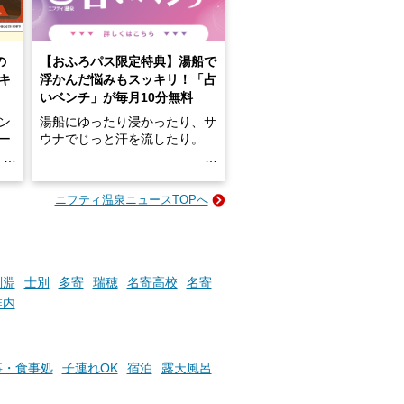
の
【おふろパス限定特典】湯船で
キ
浮かんだ悩みもスッキリ！「占
いベンチ」が毎月10分無料
ン
湯船にゆったり浸かったり、サ
ロー
ウナでじっと汗を流したり。
る
名
e-
ニフティ温泉ニュースTOPへ
い
そんな「一人でぼんやり過ごす
時間」、ふだん後回しにしてい
た「これからのこと」や「ちょ
っとした悩み」が、頭に浮かん
でくることはありませんか？
剣淵
士別
多寄
瑞穂
名寄高校
名寄
稚内
お風呂でリラックスしているか
らこそ向き合える、大切な自分
事・食事処
子連れOK
宿泊
露天風呂
の本音。