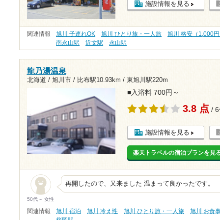
施設情報を見る
関連情報
旭川 子連れOK
旭川 ひとり旅・一人旅
旭川 格安（1,000
南永山駅
近文駅
永山駅
龍乃湯温泉
北海道 / 旭川市 /
比布駅10.93km
/
東旭川駅220m
■入浴料 700円～
3.8 点
/ 
施設情報を見る
楽天トラベルの宿泊プランを見
再開したので、又来ました 温まって良かったです。
50代～ 女性
関連情報
旭川 宿泊
旭川 冷え性
旭川 ひとり旅・一人旅
旭川 お食
桜岡駅