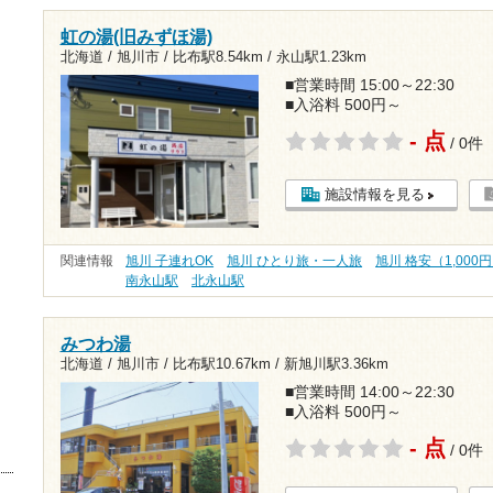
虹の湯(旧みずほ湯)
北海道 / 旭川市 /
比布駅8.54km
/
永山駅1.23km
■営業時間 15:00～22:30
■入浴料 500円～
- 点
/ 0件
施設情報を見る
関連情報
旭川 子連れOK
旭川 ひとり旅・一人旅
旭川 格安（1,000
南永山駅
北永山駅
みつわ湯
北海道 / 旭川市 /
比布駅10.67km
/
新旭川駅3.36km
■営業時間 14:00～22:30
■入浴料 500円～
- 点
/ 0件