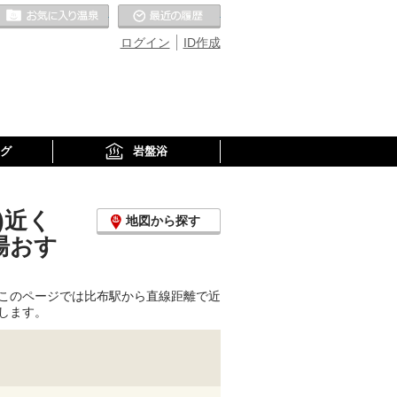
お気に入りの温泉
最近の履歴
ログイン
ID作成
グ
岩盤浴
)近く
地図から探す
湯おす
このページでは比布駅から直線距離で近
します。