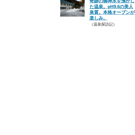
奇跡の御神水を沸かし
た温泉。pH9.6の美人
泉質。本格オープンが
楽しみ。
（温泉探訪記）