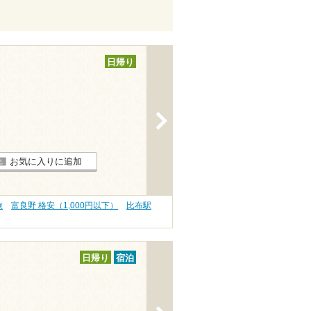
日帰り
>
お気に入りに追加
旅
富良野 格安（1,000円以下）
比布駅
日帰り
宿泊