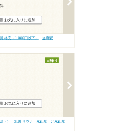
>
1件
お気に入りに追加
川 格安（1,000円以下）
当麻駅
日帰り
>
お気に入りに追加
円以下）
旭川 サウナ
永山駅
北永山駅