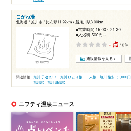
こがね湯
北海道 / 旭川市 /
比布駅11.92km
/
新旭川駅3.00km
■営業時間 15:00～21:30
■入浴料 500円～
- 点
/ 0件
施設情報を見る
関連情報
旭川 子連れOK
旭川 ひとり旅・一人旅
旭川 格安（1,000
旭川駅
旭川四条駅
ニフティ温泉ニュース