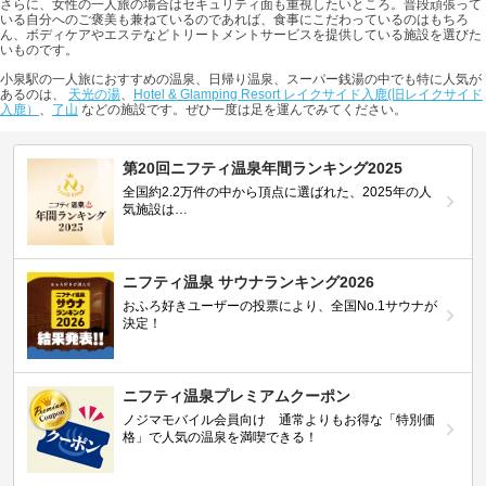
さらに、女性の一人旅の場合はセキュリティ面も重視したいところ。普段頑張って
いる自分へのご褒美も兼ねているのであれば、食事にこだわっているのはもちろ
ん、ボディケアやエステなどトリートメントサービスを提供している施設を選びた
いものです。
小泉駅の一人旅におすすめの温泉、日帰り温泉、スーパー銭湯の中でも特に人気が
あるのは、
天光の湯
、
Hotel & Glamping Resort レイクサイド入鹿(旧レイクサイド
入鹿）
、
了山
などの施設です。ぜひ一度は足を運んでみてください。
第20回ニフティ温泉年間ランキング2025
全国約2.2万件の中から頂点に選ばれた、2025年の人
気施設は…
ニフティ温泉 サウナランキング2026
おふろ好きユーザーの投票により、全国No.1サウナが
決定！
ニフティ温泉プレミアムクーポン
ノジマモバイル会員向け 通常よりもお得な「特別価
格」で人気の温泉を満喫できる！