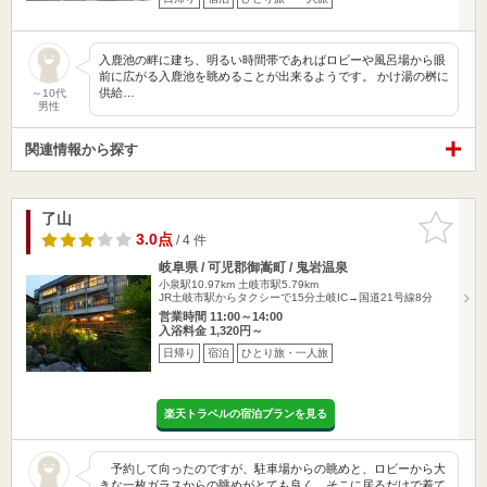
入鹿池の畔に建ち、明るい時間帯であればロビーや風呂場から眼
前に広がる入鹿池を眺めることが出来るようです。 かけ湯の桝に
供給…
～10代
男性
関連情報から探す
了山
お気に入
りに追加
3.0点
/ 4 件
岐阜県 / 可児郡御嵩町 / 鬼岩温泉
小泉駅10.97km
土岐市駅5.79km
JR土岐市駅からタクシーで15分土岐IC→国道21号線8分
営業時間 11:00～14:00
入浴料金 1,320円～
日帰り
宿泊
ひとり旅・一人旅
楽天トラベルの宿泊プランを見る
予約して向ったのですが、駐車場からの眺めと、ロビーから大
きな一枚ガラスからの眺めがとても良く、そこに居るだけで着て