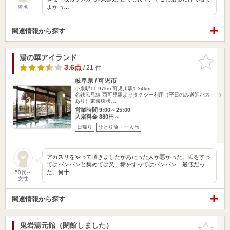
よかっ…
匿名
関連情報から探す
湯の華アイランド
お気に入
りに追加
3.6点
/ 21 件
岐阜県 / 可児市
小泉駅11.97km
可児川駅1.34km
名鉄広見線 西可児駅よりタクシー利用（平日のみ送迎バス
あり）東海環状…
営業時間 9:00～25:00
入浴料金 880円～
日帰り
ひとり旅・一人旅
アカスリをやって頂きましたがあたった人が悪かった。垢をすっ
てはパンパンと集めては又、垢をすってはパンパン 最低だっ
た。何十…
50代～
女性
関連情報から探す
鬼岩湯元館（閉館しました）
お気に入