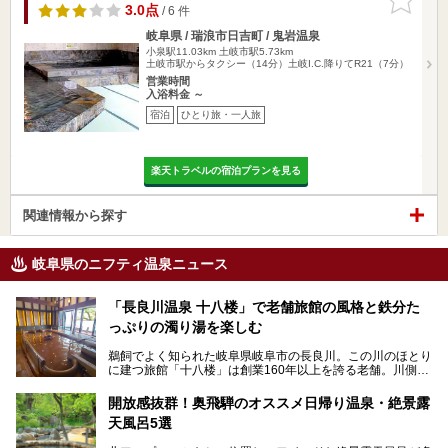
りに追加
3.0点
/ 6 件
岐阜県 / 瑞浪市日吉町 / 鬼岩温泉
小泉駅11.03km
土岐市駅5.73km
土岐市駅からタクシー（14分）土岐I.C.降りてR21（7分）
営業時間
入浴料金 ～
宿泊
ひとり旅・一人旅
楽天トラベルの宿泊プランを見る
関連情報から探す
岐阜県のニフティ温泉ニュース
「長良川温泉 十八楼」で老舗旅館の風格と鉄分た
っぷりの濁り湯を楽しむ
鵜飼でよく知られた岐阜県岐阜市の長良川。この川のほとり
に建つ旅館「十八楼」は創業160年以上を誇る老舗。川側の
客室からは長良川を一望、温泉はインパクトのある赤褐色の
濁り湯で、地産地消にこだわった食事も定評があります。
開放感抜群！奥飛騨のオススメ日帰り温泉・絶景露
天風呂5選
そして大浴場は日帰り入浴もできるんですよ。泊まりでも日
帰りでも楽しめる「十八楼」を、周辺の川原町の町並みや、