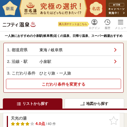
購入済チケットはこちら
ログイン
履歴
メニュー
一人旅におすすめの小泉駅(岐阜県)近くの温泉、日帰り温泉、スーパー銭湯おすすめ
1. 都道府県
東海 / 岐阜県
2. 沿線・駅
小泉駅
3. こだわり条件
ひとり旅・一人旅
こだわり条件を変更する
リストから探す
地図から探す
天光の湯
お気に入
りに追加
4.0点
/ 40 件