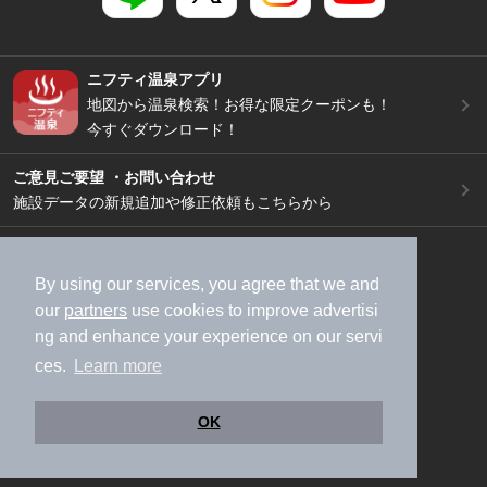
ニフティ温泉アプリ
地図から温泉検索！お得な限定クーポンも！
今すぐダウンロード！
ご意見ご要望 ・お問い合わせ
施設データの新規追加や修正依頼もこちらから
スマートフォン
/
PC
加盟店募集（資料請求）
広告出稿のご案内
By using our services, you agree that we and
our
partners
use cookies to improve advertisi
利用規約
ライフスタイルMEMBERS+規約
ng and enhance your experience on our servi
特定商取引法に基づく表記
ヘルプ
採用情報
ces.
Learn more
運営会社
個人情報保護ポリシー
©NIFTY Lifestyle Co., Ltd.
OK