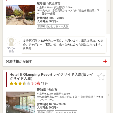
岐阜県 / 多治見市
小泉駅4.89km
多治見駅2.55km
JR中央本線 多治見駅からバス6分「総合体育館前」下
車、徒歩10分国…
営業時間 8:00～23:00
入浴料金 900円～
日帰り
ひとり旅・一人旅
多治見近辺では総合的に一番良いと思います。風呂は熱め、ぬる
め、ジャグジー、電気、他、色々自分に合った風呂に入れます。
食事処…
50代～
男性
関連情報から探す
Hotel & Glamping Resort レイクサイド入鹿(旧レイ
お気に入
クサイド入鹿）
りに追加
3.5点
/ 3 件
愛知県 / 犬山市
小泉駅9.61km
楽田駅4.20km
名鉄犬山駅東口からお車で約１５分 中央自動車道「小牧東
インター」か…
営業時間 10:00～20:00
入浴料金 600円～
日帰り
宿泊
ひとり旅・一人旅