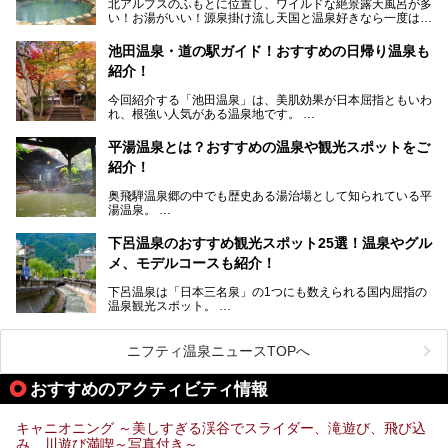
北アルプスのふもとに位置し、ワイルドな絶景露天風呂が多
岐阜の手仕事に触れる旅とともに楽しんでみてはいかがでし
い！お湯がいい！源泉掛け流し天国と温泉好きなら一度は行
ょう！
きたいと思う岐阜県の奥飛騨温泉郷。
───
池田温泉・道の駅ガイド！おすすめの日帰り温泉も
「平湯温泉」「福地温泉」「新平湯温泉」「栃尾温泉」「新
提供元：岐阜県【PR】
紹介！
穂高温泉」と5つの温泉地を総称して奥飛騨温泉郷と呼びま
この記事は岐阜県のPR記事です。
すが、この中でも気軽に日帰りで楽しめる開放感抜群の露天
今回紹介する「池田温泉」は、美肌効果が日本屈指ともいわ
風呂を5ヶ所ご紹介したいと思います。いずれも素晴らしい
れ、根強い人気がある温泉地です。
温泉ですよ！
岐阜県にあり、名古屋からは日帰りで、東京や大阪からなら
温泉旅として利用することができます。
平湯温泉とは？おすすめの温泉や観光スポットをご
紹介！
池田温泉には道の駅があるなど、温泉、観光、買い物と、さ
まざまな楽しみ方が可能です。
奥飛騨温泉郷の中でも歴史ある湯治場として知られている平
そんな池田温泉の魅力を詳しく紹介していきます！
湯温泉。
岐阜県と長野県を結ぶ安房トンネルの開通以来、東京方面か
らの利用客も増え、ますます賑わいを見せています。そこで
下呂温泉のおすすめ観光スポット25選！温泉やグル
今回は、平湯温泉の観光スポットとおすすめの温泉施設を紹
メ、モデルコースも紹介！
介します。気になる温泉をぜひチェックしてみてください。
下呂温泉は「日本三名泉」の1つにも数えられる国内屈指の
温泉観光スポット。
訪れる際には美肌で知られるお湯とあわせて、当地ならでは
のグルメを楽しんだり、周辺にある名所にも足を伸ばしたり
したいもの。
ニフティ温泉ニュースTOPへ
本記事では、下呂温泉エリアにあるおすすめの観光スポット
おすすめのアクティビティ情報
をご紹介するとともに散策する際のモデルコースもご提案。
下呂温泉観光をたっぷりとガイドします！
キャニオニング ～美しすぎる渓谷でスライダー、滝遊び、飛び込
み、川遊び満喫～写真付き～